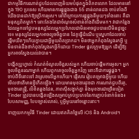
ជាកម្មវិធីការណាត់ជួបដែលពេញនិយមបំផុតក្នុងពិភពលោក ដែលមាននៅ
ក្នុង 190 ប្រទេស ហើយមានការផ្គូផ្គងជាង 55 ពាន់លានដង ចាប់តាំងពី
យើងបានដាក់ឱ្យប្រើការអូស។ នៅពីក្រោយការផ្គូផ្គងនីមួយៗទាំងនោះ គឺជា
មនុស្សពិតម្នាក់។ នោះតែងតែជាចំណុចសំខាន់តាំងពីដើមមក។ វាជាកន្លែង
ដែលអ្នកទៅជួបមនុស្សដែលអ្នកប្រហែលជាមិនអាចជួបបានបើមិនដូច្នេះ
ទេ៖ មនុស្សដែលអ្នកអាចលួចចិត្តបាន ដៃគូធ្វើដំណើរ ឬស្នេហាដែលចាប់
ផ្តើមយឺតៗហើយក្លាយជាអ្វីមួយពិតប្រាកដ។ មិនថាអ្នកកំពុងស្វែងរកអ្វី ឬ
មិនទាន់ដឹងថាកំពុងស្វែងរកអ្វីក៏ដោយ Tinder ផ្តល់ក្រុមឱ្យអ្នក ដើម្បីឱ្យ
អ្នកអាចស្វែងយល់វាបាន។
បង្កើតប្រូហ្វាល់ កំណត់ចំណូលចិត្តរបស់អ្នក ហើយចាប់ផ្តើមការអូស។ អ្នក
ចូលចិត្តនរណាម្នាក់ ហើយពួកគេចូលចិត្តអ្នកវិញ នោះគឺជាការផ្គូផ្គង។
ចាប់ពីទីនោះទៅ វាស្រេចលើអ្នកហើយ។ ផ្ញើសារ រៀបគម្រោងអ្វីមួយ ហើយ
មើលថាតើមានអ្វីកើតឡើង។ ដោយមានមុខងារដូចជា ការណាត់ជួបពីរគូ,
មុខងារតន្រ្តី, លិខិតឆ្លងដែន, ភាពស៊ីសង្វាក់គ្នា និងមុខងារជាច្រើនទៀត
Tinder ត្រូវបានបង្កើតឡើងសម្រាប់គ្រប់ប្រភេទនៃការភ្ជាប់ទំនាក់ទំនង៖
បែបសាមញ្ញ, បែបច្បាស់លាស់, ឬអ្វីមួយនៅចន្លោះនោះ។
ទាញយកកម្មវិធី Tinder ដោយឥតគិតថ្លៃលើ iOS និង Android។