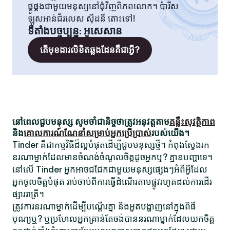
ផ្គូផ្គងជាមួយមនុស្សនៅជុំវិញពិភពលោក។ ប៉ារីស
ឡូសអាន់ជ័រលេស ស៊ីដនី តោះទៅ!
ទីតាំងបច្ចុប្បន្ន
:
អូសេសាន
តើមុខងារលិខិតឆ្លងដែនគឺជាអ្វី?
នៅពេលជួបមនុស្ស សូមចាំជានិច្ចថាត្រូវអនុវត្តតាម
គន្លឹះសុវត្ថិភាព
និង
គោលការណ៍ណែនាំសម្រាប់អ្នកប្រើប្រាស់
របស់យើង។
Tinder គឺជាកម្មវិធីដ៏ល្អបំផុតដើម្បីជួបមនុស្សថ្មី។ កំពុងស្វែងរក
នរណាម្នាក់ដែលមានចំណង់ចំណូលចិត្តដូចអ្នកឬ? គ្មានបញ្ហាទេ។
នៅលើ Tinder អ្នកអាចជជែកជាមួយមនុស្សផ្សេងៗអំពីអ្វីដែល
អ្នកចូលចិត្តបំផុត រាប់ចាប់ពីការធ្វើដំណើរតាមផ្លូវរហូតដល់ការដើរ
ផ្សាររាត្រី។
ត្រូវការនរណាម្នាក់ដើម្បីបណ្តើរគ្នា និងអួតបង្ហាញនៅក្នុងពិធី
បុណ្យឬ? ឬប្រហែលអ្នកគ្រាន់តែចង់បាននរណាម្នាក់ដែលយកចិត្ត