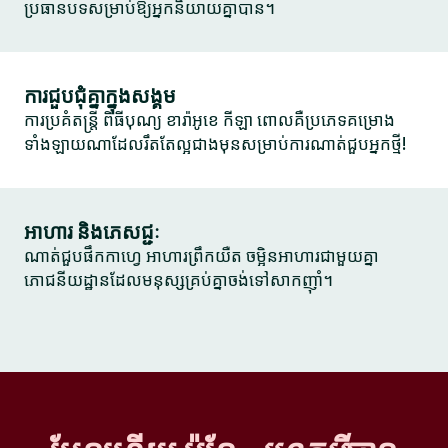
ប្រធានបទសម្រាប់ឱ្យអ្នកនិយាយគ្នាបាន។
ការជួបជុំគ្នាក្នុងសង្គម
ការប្រគំតន្ត្រី ពិធីបុណ្យ ខារ៉ាអូខេ កីឡា ពោលគឺប្រភេទគម្រោង
ទាំងឡាយណាដែលរឹតតែល្អជាងមុនសម្រាប់ការណាត់ជួបអ្នកថ្មី!
អាហារ និងភេសជ្ជៈ
ណាត់ជួបផឹកកាហ្វេ អាហារព្រឹកយឺត ចម្អិនអាហារជាមួយគ្នា
ភោជនីយដ្ឋានដែលមនុស្សគ្រប់គ្នាចង់ទៅសាកញ៉ាំ។