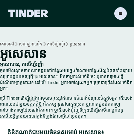
ទំ
ព័
រ
ដើ
ម
គោលដៅ
សហរដ្ឋអាមេរិក
កាលីហ្វ័រញ៉ា
អូសេសាន
T
អូសេសាន
i
n
d
អូសេសាន, កាលីហ្វ័រញ៉ា
e
ចូលមើលស្ថានភាពណាត់ជួបនៅកន្លែងមួយក្នុងចំណោមកន្លែងដ៏ល្អបំផុតទាំងឡាយ
r
សម្រាប់ជួបមនុស្សថ្មីៗ៖ អូសេសាន។ មិនថាអ្នករស់នៅទីនេះ ឬមានគម្រោងធ្វើ
ដំណើរកម្សាន្តនោះទេ នៅលើ Tinder អ្នកអាចស្វែងរកអ្នកស្រុកជាច្រើនដែលនៅជិត
អ្នក។
ប្រើ Tinder ដើម្បីផ្គូផ្គងជាមួយមនុស្សដែលមានចំណង់ចំណូលចិត្តដូចអ្នក ដើរលេង
ពេលយប់ជាមួយមិត្តភក្តិថ្មី ផឹកកម្សាន្តនៅបាក្នុងស្រុក ឬណាត់ជួបផឹកកាហ្វេ
នៅហាងកាហ្វេដែលនៅជិតនោះ។ ឬដើរលេងជុំវិញទីក្រុងដើម្បីរកមើល ឬក៏បន្ត
រកមើលអ្វីគ្រប់យ៉ាងនៅក្នុងទីក្រុងដែលធ្វើទៅល្អបំផុត។
គំនិតណាត់ជួបមួយចំនួនសម្រាប់ អូសេសាន៖