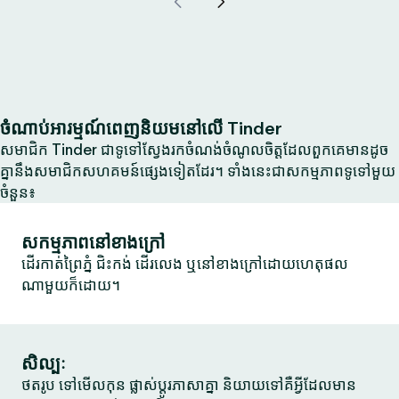
ចំណាប់អារម្មណ៍ពេញនិយមនៅលើ Tinder
សមាជិក Tinder ជាទូទៅស្វែងរកចំណង់ចំណូលចិត្តដែលពួកគេមានដូច
គ្នានឹងសមាជិកសហគមន៍ផ្សេងទៀតដែរ។ ទាំងនេះជាសកម្មភាពទូទៅមួយ
ចំនួន៖
សកម្មភាពនៅខាងក្រៅ
ដើរកាត់ព្រៃភ្នំ ជិះកង់ ដើរលេង ឬនៅខាងក្រៅដោយហេតុផល
ណាមួយក៏ដោយ។
សិល្បៈ
ថតរូប ទៅមើលកុន ផ្លាស់ប្តូរភាសាគ្នា និយាយទៅគឺអ្វីដែលមាន