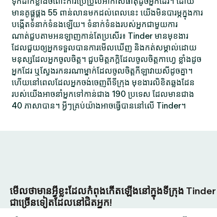
ទុកដាក់ខ្លាំងចំពោះការប្រែប្រួលអាកាសធាតុដូចអ្នកដែរ។ ដោយ
មានគូផ្គូផ្គង 55 ពាន់លានមកដល់ពេលនេះ យើងមិនបារម្ភក្នុងការ
បង្កើតទំនាក់ទំនងឡើយ។ ទំនាក់ទំនងរបស់អ្នកជាមួយការ
ណាត់ជួបតាមអនឡាញកាន់តែប្រសើរ៖ Tinder មានមុខងារ
ដែលជួយឲ្យអ្នកទទួលបានការមើលឃើញ និងកត់សម្គាល់ដោយ
មនុស្សដែលអ្នកចូលចិត្ត។ ជួបមិត្តភក្តិដែលចូលចិត្តកាហ្វេ ខ្លាំងដូច
អ្នកដែរ ឬស្វែងរកនរណាម្នាក់ដែលចូលចិត្តកីឡាវាយសីដូចគ្នា។
ហើយនៅពេលដែលអ្នកចង់ចេញពីទីក្រុង មុខងារលិខិតឆ្លងដែន
របស់យើងអាចនាំអ្នកទៅកាន់ជាង 190 ប្រទេស ដែលមានជាង
40 ភាសាបាន។ អ្វីៗគ្រប់យ៉ាងអាចធ្វើបាននៅលើ Tinder។
មើលថាមានអ្វីខ្លះដែលកំពុងកើតឡើងនៅក្នុងទីក្រុង Tinder
ជាច្រើនទៀតដែលនៅជិតអ្នក!