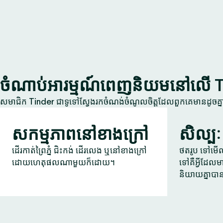
ចំណាប់អារម្មណ៍ពេញនិយមនៅលើ 
សមាជិក Tinder ជាទូទៅស្វែងរកចំណង់ចំណូលចិត្តដែលពួកគេមានដូចគ
សកម្មភាពនៅខាងក្រៅ
សិល្បៈ
ដើរកាត់ព្រៃភ្នំ ជិះកង់ ដើរលេង ឬនៅខាងក្រៅ
ថតរូប ទៅមើលក
ដោយហេតុផលណាមួយក៏ដោយ។
ទៅគឺអ្វីដែលម
និយាយគ្នាបា