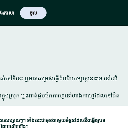
ភាសា
ចូល
នករស់នៅទីនេះ ឬមានគម្រោងធ្វើដំណើរកម្សាន្តនោះទេ នៅលើ
នៅបាក្នុងស្រុក ឬណាត់ជួបផឹកកាហ្វេនៅហាងកាហ្វេដែលនៅជិត
ប្បាយៗ។ ទាំងនេះជាមុខងារមួយចំនួនដែលនឹងធ្វើឲ្យបទ
់តែប្រសើរឡើង។