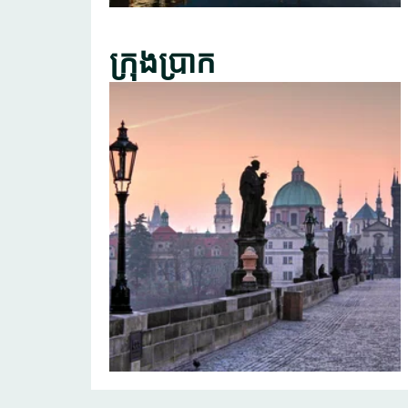
ក្រុងប្រាក