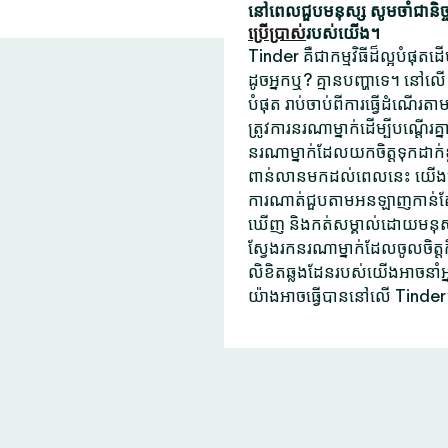
នៅពេលជួបមនុស្ស សូមចាំជានិច្ចថ
ប្រើប្រាស់
របស់យើង។
Tinder គឺជាកម្មវិធីដ៏ល្អបំផុត
ដូចអ្នកឬ? គ្មានបញ្ហាទេ។ នៅលើ
បំផុត រាប់ចាប់ពីការធ្វើដំណើរតាម
ត្រូវការនរណាម្នាក់ដើម្បីបណ្តើរ
នរណាម្នាក់ដែលយកចិត្តទុកដាក់ខ
ពាន់លានមកដល់ពេលនេះ យើងមិនប
ការណាត់ជួបតាមអនឡាញកាន់តែ
ឃើញ និងកត់សម្គាល់ដោយមនុស្សដែល
ស្វែងរកនរណាម្នាក់ដែលចូលចិត្
លិខិតឆ្លងដែនរបស់យើងអាចនាំអ
យ៉ាងអាចធ្វើបាននៅលើ Tinder