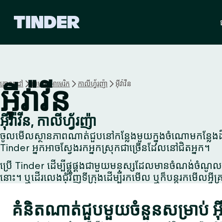
ទំ
ព័
រ
ដើ
ម
T
i
គោលដៅ
សហរដ្ឋអាមេរិក
កាលីហ្វ័រញ៉ា
អ៊ីវ៉ាវីន
អ៊ីវ៉ាវីន
n
d
e
អ៊ីវ៉ាវីន, កាលីហ្វ័រញ៉ា
r
ចូលមើលស្ថានភាពណាត់ជួបនៅកន្លែងមួយក្នុងចំណោមកន្លែងដ៏ល្អ
Tinder អ្នកអាចស្វែងរកអ្នកស្រុកជាច្រើនដែលនៅជិតអ្នក។
ប្រើ Tinder ដើម្បីផ្គូផ្គងជាមួយមនុស្សដែលមានចំណង់ចំណូលច
នោះ។ ឬដើរលេងជុំវិញទីក្រុងដើម្បីរកមើល ឬក៏បន្តរកមើលអ្វីគ្រ
គំនិតណាត់ជួបមួយចំនួនសម្រាប់ អ៊ីវ