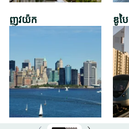
ញូវយ៉ក
ឌូបៃ