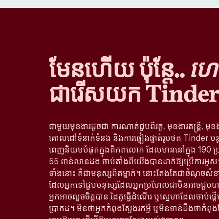
មែនហើយ ប៉ុន្តែ..
ហេតុ
ជារើសយក Tinder
ជាមួយមុខងារដូចជា ការណាត់ជួបពីរគូ, មុខងារតន្រ្តី, មុខ
គោលដៅទំនាក់ទំនង និងការផ្ទៀងផ្ទាត់រូបថត Tinder បន
ពេញនិយមបំផុតក្នុងពិភពលោក ដែលមាននៅក្នុង 190 ប្
55 ពាន់លានដង ចាប់តាំងពីយើងបានដាក់ឱ្យប្រើការអូស។ 
ទាំងនោះ គឺជាមនុស្សពិតម្នាក់។ នោះតែងតែជាចំណុចសំខា
ដែលអ្នកទៅជួបមនុស្សដែលអ្នកប្រហែលជាមិនអាចជួបបាន
អ្នកអាចលួចចិត្តបាន ដៃគូធ្វើដំណើរ ឬស្នេហាដែលចាប់ផ្
ប្រាកដ។ មិនថាអ្នកកំពុងស្វែងរកអ្វី ឬមិនទាន់ដឹងថាកំពុង