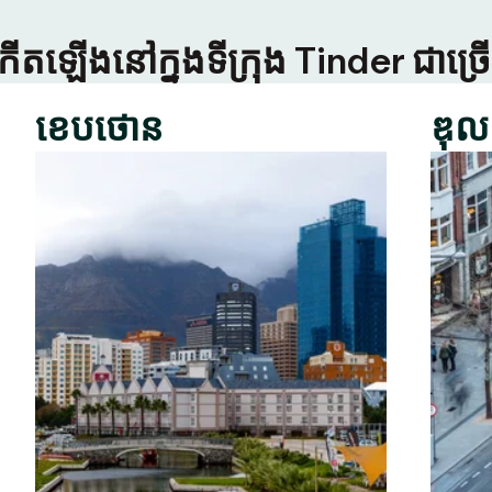
កើតឡើងនៅក្នុងទីក្រុង Tinder ជាច
ខេបថោន
ឌុល