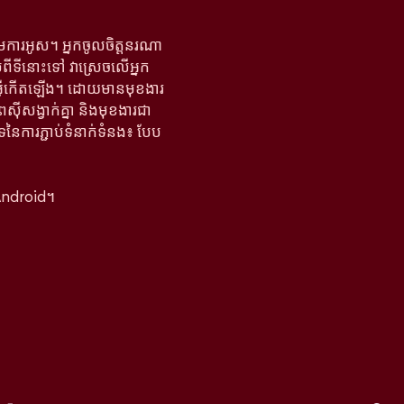
តើមការអូស។ អ្នកចូលចិត្តនរណា
ាប់ពីទីនោះទៅ វាស្រេចលើអ្នក
អ្វីកើតឡើង។ ដោយមានមុខងារ
ពស៊ីសង្វាក់គ្នា និងមុខងារជា
ទនៃការភ្ជាប់ទំនាក់ទំនង៖ បែប
Android។