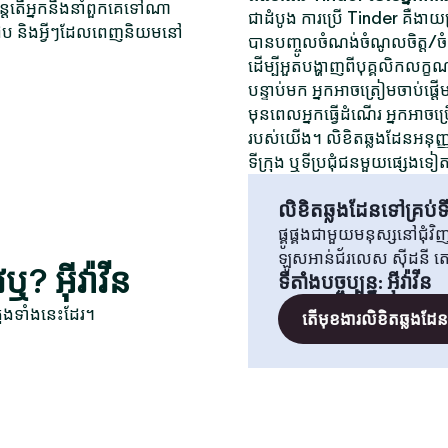
ុន្តែតើអ្នកនឹងនាំពួកគេទៅណា
ជាដំបូង ការប្រើ Tinder គឺងាយស្
ត់ជួប និងអ្វីៗដែលពេញនិយមនៅ
បានបញ្ចូលចំណង់ចំណូលចិត្ត/ចំណង់
ដើម្បីអួតបង្ហាញពីបុគ្គលិកលក្ខ
បន្ទាប់មក អ្នកអាចត្រៀមចាប់ផ្តើ
មុនពេលអ្នកធ្វើដំណើរ អ្នកអាចប្
របស់យើង។ លិខិតឆ្លងដែនអនុញ្ញាត
ទីក្រុង ឬទីប្រជុំជនមួយផ្សេងទៀ
លិខិតឆ្លងដែនទៅគ្រប់ទី
ផ្គូផ្គងជាមួយមនុស្សនៅជុំ
ឡូសអាន់ជ័រលេស ស៊ីដនី 
 អ៊ីវ៉ាវីន
ទីតាំងបច្ចុប្បន្ន
:
អ៊ីវ៉ាវីន
ុងទាំងនេះដែរ។
តើមុខងារលិខិតឆ្លងដែនគ