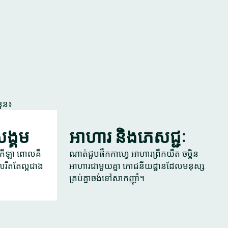
នួន៖
ងសង្គម
អាហារ និងភេសជ្ជៈ
ូខេ កីឡា ពោលគឺ
ណាត់ជួបផឹកកាហ្វេ អាហារព្រឹកយឺត ចម្អិន
រឹតតែល្អជាង
អាហារជាមួយគ្នា ភោជនីយដ្ឋានដែលមនុស្ស
គ្រប់គ្នាចង់ទៅសាកញ៉ាំ។