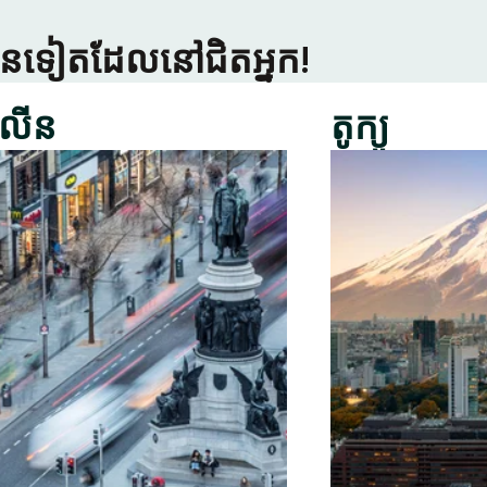
្រើនទៀតដែលនៅជិតអ្នក!
លីន
តូក្យូ