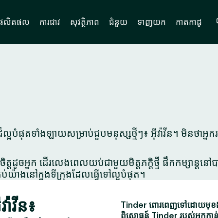
ផលិតផល
ការជាវ
សុវត្ថិភាព
ជំនួយ
ទាញយក
កាតកាដូ
បំផុតទាំងឡាយសម្រាប់ជួបមនុស្សថ្មីៗ៖ អ៊ីវ៉ាវីន។ មិនថាអ្
ិត្តដូចអ្នក ដើរលេងពេលយប់ជាមួយមិត្តភក្តិថ្មី ផឹកកម្សាន្ត
ប់យ៉ាងនៅក្នុងទីក្រុងដែលធ្វើទៅល្អបំផុត។
៉ាវីន៖
Tinder ពោរពេញទៅដោយមុខងារស
ពិសោធន៍ Tinder របស់អ្នកកាន