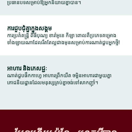
ប្រធានបទសម្រាប់ឱ្យអ្នកនិយាយគ្នាបាន។
ការជួបជុំគ្នាក្នុងសង្គម
ការប្រគំតន្ត្រី ពិធីបុណ្យ ខារ៉ាអូខេ កីឡា ពោលគឺប្រភេទគម្រោង
ទាំងឡាយណាដែលរឹតតែល្អជាងមុនសម្រាប់ការណាត់ជួបអ្នកថ្មី!
អាហារ និងភេសជ្ជៈ
ណាត់ជួបផឹកកាហ្វេ អាហារព្រឹកយឺត ចម្អិនអាហារជាមួយគ្នា
ភោជនីយដ្ឋានដែលមនុស្សគ្រប់គ្នាចង់ទៅសាកញ៉ាំ។