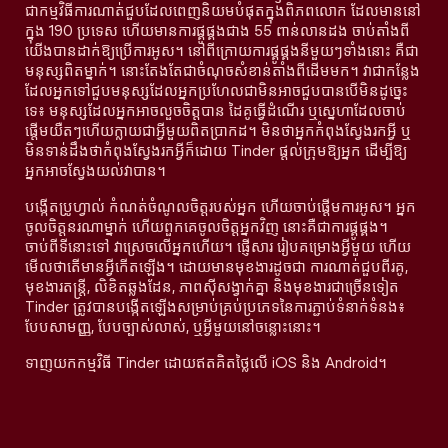
ជាកម្មវិធីការណាត់ជួបដែលពេញនិយមបំផុតក្នុងពិភពលោក ដែលមាននៅ
ក្នុង 190 ប្រទេស ហើយមានការផ្គូផ្គងជាង 55 ពាន់លានដង ចាប់តាំងពី
យើងបានដាក់ឱ្យប្រើការអូស។ នៅពីក្រោយការផ្គូផ្គងនីមួយៗទាំងនោះ គឺជា
មនុស្សពិតម្នាក់។ នោះតែងតែជាចំណុចសំខាន់តាំងពីដើមមក។ វាជាកន្លែង
ដែលអ្នកទៅជួបមនុស្សដែលអ្នកប្រហែលជាមិនអាចជួបបានបើមិនដូច្នេះ
ទេ៖ មនុស្សដែលអ្នកអាចលួចចិត្តបាន ដៃគូធ្វើដំណើរ ឬស្នេហាដែលចាប់
ផ្តើមយឺតៗហើយក្លាយជាអ្វីមួយពិតប្រាកដ។ មិនថាអ្នកកំពុងស្វែងរកអ្វី ឬ
មិនទាន់ដឹងថាកំពុងស្វែងរកអ្វីក៏ដោយ Tinder ផ្តល់ក្រុមឱ្យអ្នក ដើម្បីឱ្យ
អ្នកអាចស្វែងយល់វាបាន។
បង្កើតប្រូហ្វាល់ កំណត់ចំណូលចិត្តរបស់អ្នក ហើយចាប់ផ្តើមការអូស។ អ្នក
ចូលចិត្តនរណាម្នាក់ ហើយពួកគេចូលចិត្តអ្នកវិញ នោះគឺជាការផ្គូផ្គង។
ចាប់ពីទីនោះទៅ វាស្រេចលើអ្នកហើយ។ ផ្ញើសារ រៀបគម្រោងអ្វីមួយ ហើយ
មើលថាតើមានអ្វីកើតឡើង។ ដោយមានមុខងារដូចជា ការណាត់ជួបពីរគូ,
មុខងារតន្រ្តី, លិខិតឆ្លងដែន, ភាពស៊ីសង្វាក់គ្នា និងមុខងារជាច្រើនទៀត
Tinder ត្រូវបានបង្កើតឡើងសម្រាប់គ្រប់ប្រភេទនៃការភ្ជាប់ទំនាក់ទំនង៖
បែបសាមញ្ញ, បែបច្បាស់លាស់, ឬអ្វីមួយនៅចន្លោះនោះ។
ទាញយកកម្មវិធី Tinder ដោយឥតគិតថ្លៃលើ iOS និង Android។