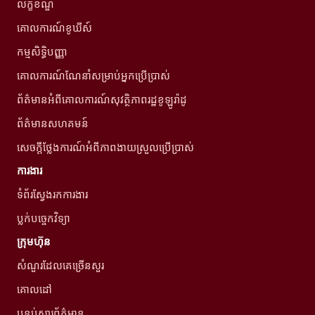
លក្ខខណ្ឌ
គោលការណ៍ខូឃីស៍
កម្មសិទ្ធិបញ្ញា
គោលការណ៍ណែនាំសម្រាប់អ្នកប្រើប្រាស់
ព័ត៌មានអំពីគោលការណ៍សុវត្ថិភាពរដ្ឋខូឡូរ៉ាដូ
ព័ត៌មានសហគមន៍
សេចក្តីថ្លែងការណ៍អំពីភាពងាយស្រួលប្រើប្រាស់
ការងារ
ទំព័រស្វែងរកការងារ
ប្លក់បច្ចេកវិទ្យា
ក្រុមហ៊ុន
សំណួរដែលគេច្រើនសួរ
គោលដៅ
បន្ទប់សារព័ត៌មាន