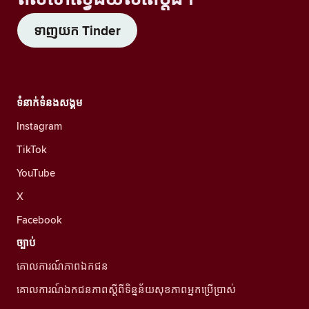
ទាញយក Tinder
ទំនាក់ទំនងសង្គម
Instagram
TikTok
YouTube
X
Facebook
ច្បាប់
គោលការណ៍ភាពឯកជន
គោលការណ៍ឯកជនភាពស្ដីពីទិន្នន័យសុខភាពអ្នកប្រើប្រាស់