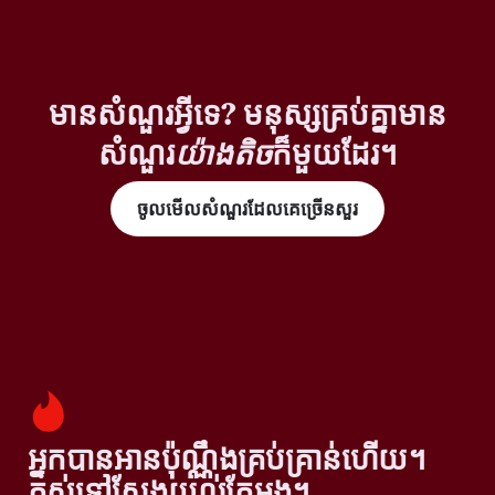
មានសំណួរអ្វីទេ? មនុស្សគ្រប់គ្នាមាន
សំណួរ
យ៉ាងតិច
ក៏មួយដែរ។
ចូលមើលសំណួរដែលគេច្រើនសួរ
អ្នកបានអានប៉ុណ្ណឹងគ្រប់គ្រាន់ហើយ។
តស់ទៅស្វែងយល់តែម្តង។