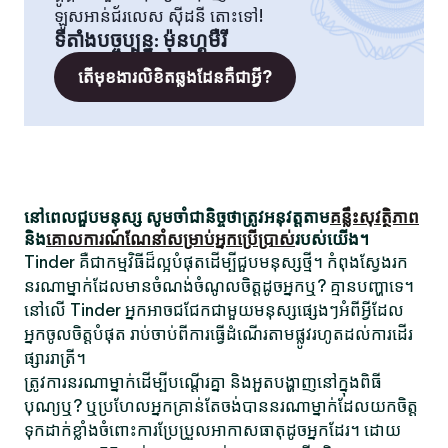
ឡូសអាន់ជ័រលេស ស៊ីដនី តោះទៅ!
ទីតាំងបច្ចុប្បន្ន
:
ម៉ុនហ្គូមឺរី
តើមុខងារលិខិតឆ្លងដែនគឺជាអ្វី?
នៅពេលជួបមនុស្ស សូមចាំជានិច្ចថាត្រូវអនុវត្តតាម
គន្លឹះសុវត្ថិភាព
និង
គោលការណ៍ណែនាំសម្រាប់អ្នកប្រើប្រាស់
របស់យើង។
Tinder គឺជាកម្មវិធីដ៏ល្អបំផុតដើម្បីជួបមនុស្សថ្មី។ កំពុងស្វែងរក
នរណាម្នាក់ដែលមានចំណង់ចំណូលចិត្តដូចអ្នកឬ? គ្មានបញ្ហាទេ។
នៅលើ Tinder អ្នកអាចជជែកជាមួយមនុស្សផ្សេងៗអំពីអ្វីដែល
អ្នកចូលចិត្តបំផុត រាប់ចាប់ពីការធ្វើដំណើរតាមផ្លូវរហូតដល់ការដើរ
ផ្សាររាត្រី។
ត្រូវការនរណាម្នាក់ដើម្បីបណ្តើរគ្នា និងអួតបង្ហាញនៅក្នុងពិធី
បុណ្យឬ? ឬប្រហែលអ្នកគ្រាន់តែចង់បាននរណាម្នាក់ដែលយកចិត្ត
ទុកដាក់ខ្លាំងចំពោះការប្រែប្រួលអាកាសធាតុដូចអ្នកដែរ។ ដោយ