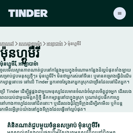
ទំ
ព័
រ
ដើ
ម
គោលដៅ
សហរដ្ឋអាមេរិក
អាឡាបាម៉ា
ម៉ុនហ្គូមឺរី
T
ម៉ុនហ្គូមឺរី
i
n
d
ម៉ុនហ្គូមឺរី, អាឡាបាម៉ា
e
ចូលមើលស្ថានភាពណាត់ជួបនៅកន្លែងមួយក្នុងចំណោមកន្លែងដ៏ល្អបំផុតទាំងឡាយ
r
សម្រាប់ជួបមនុស្សថ្មីៗ៖ ម៉ុនហ្គូមឺរី។ មិនថាអ្នករស់នៅទីនេះ ឬមានគម្រោងធ្វើដំណើរ
កម្សាន្តនោះទេ នៅលើ Tinder អ្នកអាចស្វែងរកអ្នកស្រុកជាច្រើនដែលនៅជិតអ្នក។
ប្រើ Tinder ដើម្បីផ្គូផ្គងជាមួយមនុស្សដែលមានចំណង់ចំណូលចិត្តដូចអ្នក ដើរលេង
ពេលយប់ជាមួយមិត្តភក្តិថ្មី ផឹកកម្សាន្តនៅបាក្នុងស្រុក ឬណាត់ជួបផឹកកាហ្វេ
នៅហាងកាហ្វេដែលនៅជិតនោះ។ ឬដើរលេងជុំវិញទីក្រុងដើម្បីរកមើល ឬក៏បន្ត
រកមើលអ្វីគ្រប់យ៉ាងនៅក្នុងទីក្រុងដែលធ្វើទៅល្អបំផុត។
គំនិតណាត់ជួបមួយចំនួនសម្រាប់ ម៉ុនហ្គូមឺរី៖
អ្នកស្គាល់កន្លែងល្អបំផុតដើម្បីស្វែងរកមនុស្សដែលនៅជិតអ្នក