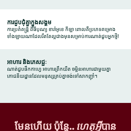
ការជួបជុំគ្នាក្នុងសង្គម
ការប្រគំតន្ត្រី ពិធីបុណ្យ ខារ៉ាអូខេ កីឡា ពោលគឺប្រភេទគម្រោង
ទាំងឡាយណាដែលរឹតតែល្អជាងមុនសម្រាប់ការណាត់ជួបអ្នកថ្មី!
អាហារ និងភេសជ្ជៈ
ណាត់ជួបផឹកកាហ្វេ អាហារព្រឹកយឺត ចម្អិនអាហារជាមួយគ្នា
ភោជនីយដ្ឋានដែលមនុស្សគ្រប់គ្នាចង់ទៅសាកញ៉ាំ។
មែនហើយ ប៉ុន្តែ..
ហេតុអ្វី
បាន