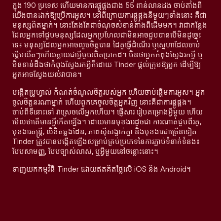
ក្នុង 190 ប្រទេស ហើយមានការផ្គូផ្គងជាង 55 ពាន់លានដង ចាប់តាំងពី
យើងបានដាក់ឱ្យប្រើការអូស។ នៅពីក្រោយការផ្គូផ្គងនីមួយៗទាំងនោះ គឺជា
មនុស្សពិតម្នាក់។ នោះតែងតែជាចំណុចសំខាន់តាំងពីដើមមក។ វាជាកន្លែង
ដែលអ្នកទៅជួបមនុស្សដែលអ្នកប្រហែលជាមិនអាចជួបបានបើមិនដូច្នេះ
ទេ៖ មនុស្សដែលអ្នកអាចលួចចិត្តបាន ដៃគូធ្វើដំណើរ ឬស្នេហាដែលចាប់
ផ្តើមយឺតៗហើយក្លាយជាអ្វីមួយពិតប្រាកដ។ មិនថាអ្នកកំពុងស្វែងរកអ្វី ឬ
មិនទាន់ដឹងថាកំពុងស្វែងរកអ្វីក៏ដោយ Tinder ផ្តល់ក្រុមឱ្យអ្នក ដើម្បីឱ្យ
អ្នកអាចស្វែងយល់វាបាន។
បង្កើតប្រូហ្វាល់ កំណត់ចំណូលចិត្តរបស់អ្នក ហើយចាប់ផ្តើមការអូស។ អ្នក
ចូលចិត្តនរណាម្នាក់ ហើយពួកគេចូលចិត្តអ្នកវិញ នោះគឺជាការផ្គូផ្គង។
ចាប់ពីទីនោះទៅ វាស្រេចលើអ្នកហើយ។ ផ្ញើសារ រៀបគម្រោងអ្វីមួយ ហើយ
មើលថាតើមានអ្វីកើតឡើង។ ដោយមានមុខងារដូចជា ការណាត់ជួបពីរគូ,
មុខងារតន្រ្តី, លិខិតឆ្លងដែន, ភាពស៊ីសង្វាក់គ្នា និងមុខងារជាច្រើនទៀត
Tinder ត្រូវបានបង្កើតឡើងសម្រាប់គ្រប់ប្រភេទនៃការភ្ជាប់ទំនាក់ទំនង៖
បែបសាមញ្ញ, បែបច្បាស់លាស់, ឬអ្វីមួយនៅចន្លោះនោះ។
ទាញយកកម្មវិធី Tinder ដោយឥតគិតថ្លៃលើ iOS និង Android។