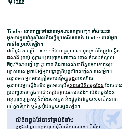
រ៉ុកតូច
Tinder ពោរពេញទៅដោយមុខងារសប្បាយៗ។ ទាំងនេះជា
មុខងារមួយចំនួនដែលនឹងធ្វើឲ្យបទពិសោធន៍ Tinder របស់អ្នក
កាន់តែប្រសើរឡើង។
ជាដំបូង ការប្រើ Tinder គឺងាយស្រួលទេ។ អ្នកគ្រាន់តែត្រូវបង្កើត
គណនី
មួយប៉ុណ្ណោះ។ ត្រូវប្រាកដថាបានបញ្ចូលចំណង់ចំណូល
ចិត្ត/ចំណង់ក្លៀវក្លា រូបភាព និងការពណ៌នាពីខ្លួនអ្នកទៅក្នុងប្រូ
ហ្វាល់របស់អ្នកដើម្បីអួតបង្ហាញពីបុគ្គលិកលក្ខណៈរបស់អ្នក។
បន្ទាប់មក អ្នកអាចត្រៀមចាប់ផ្តើម
ផ្គូផ្គង
បានហើយ!
មុនពេលអ្នកធ្វើដំណើរ អ្នកអាចប្រើ
មុខងារលិខិតឆ្លងដែន
ដែលបាន
រួមបញ្ចូលនៅក្នុង
ការជាវកម្រិតខ្ពស់
របស់យើង។ លិខិតឆ្លងដែន
អនុញ្ញាតឲ្យអ្នកប្តូរទីតាំងរបស់អ្នក និងផ្គូផ្គងជាមួយសមាជិកនានា
នៅក្នុងទីក្រុង ឬទីប្រជុំជនមួយផ្សេងទៀត។
លិខិតឆ្លងដែនទៅគ្រប់ទីតាំង
ផ្គូផ្គងជាមួយមនុស្សនៅជុំវិញពិភពលោក។ ប៉ារីស