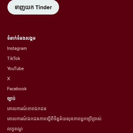
ទាញយក Tinder
ទំនាក់ទំនងសង្គម
Instagram
TikTok
YouTube
X
Facebook
ច្បាប់
គោលការណ៍ភាពឯកជន
គោលការណ៍ឯកជនភាពស្ដីពីទិន្នន័យសុខភាពអ្នកប្រើប្រាស់
លក្ខខណ្ឌ