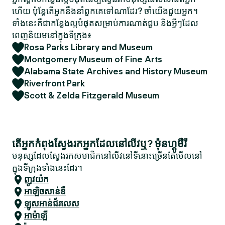
ហើយ ប៉ុន្តែតើអ្នកនឹងនាំពួកគេទៅណាដែរ? ចាំយើងជួយអ្នក។
ទាំងនេះគឺជាកន្លែងល្អបំផុតសម្រាប់ការណាត់ជួប និងអ្វីៗដែល
ពេញនិយមនៅក្នុងទីក្រុង៖
Rosa Parks Library and Museum
Montgomery Museum of Fine Arts
Alabama State Archives and History Museum
Riverfront Park
Scott & Zelda Fitzgerald Museum
តើអ្នកកំពុងស្វែងរកអ្នកដែលនៅលីវឬ? ម៉ុនហ្គូមឺរី
មនុស្សដែលស្វែងរកសមាជិកនៅលីវនៅទីនោះច្រើនតែមើលនៅ
ក្នុងទីក្រុងទាំងនេះដែរ។
ញូវយ៉ក
អាឡិចសាន់ឌឺ
ឡូស​អាន់​ជ័រ​លេស
អាម៉ាឡី