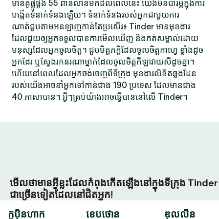
មានគូផ្គូផ្គង 55 ពាន់លានមកដល់ពេលនេះ យើងមិនបារម្ភក្នុងការ
បង្កើតទំនាក់ទំនងឡើយ។ ទំនាក់ទំនងរបស់អ្នកជាមួយការ
ណាត់ជួបតាមអនឡាញកាន់តែប្រសើរ៖ Tinder មានមុខងារ
ដែលជួយឲ្យអ្នកទទួលបានការមើលឃើញ និងកត់សម្គាល់ដោយ
មនុស្សដែលអ្នកចូលចិត្ត។ ជួបមិត្តភក្តិដែលចូលចិត្តកាហ្វេ ខ្លាំងដូច
អ្នកដែរ ឬស្វែងរកនរណាម្នាក់ដែលចូលចិត្តកីឡាវាយសីដូចគ្នា។
ហើយនៅពេលដែលអ្នកចង់ចេញពីទីក្រុង មុខងារលិខិតឆ្លងដែន
របស់យើងអាចនាំអ្នកទៅកាន់ជាង 190 ប្រទេស ដែលមានជាង
40 ភាសាបាន។ អ្វីៗគ្រប់យ៉ាងអាចធ្វើបាននៅលើ Tinder។
មើលថាមានអ្វីខ្លះដែលកំពុងកើតឡើងនៅក្នុងទីក្រុង Tinder
ជាច្រើនទៀតដែលនៅជិតអ្នក!
កូប៉ិនហាក
ខេបថោន
ឌុលលីន