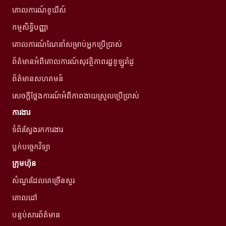
គោលការណ៍ខូឃីស៍
កម្មសិទ្ធិបញ្ញា
គោលការណ៍ណែនាំសម្រាប់អ្នកប្រើប្រាស់
ព័ត៌មានអំពីគោលការណ៍សុវត្ថិភាពរដ្ឋខូឡូរ៉ាដូ
ព័ត៌មានសហគមន៍
សេចក្តីថ្លែងការណ៍អំពីភាពងាយស្រួលប្រើប្រាស់
ការងារ
ទំព័រស្វែងរកការងារ
ប្លក់បច្ចេកវិទ្យា
ក្រុមហ៊ុន
សំណួរដែលគេច្រើនសួរ
គោលដៅ
បន្ទប់សារព័ត៌មាន