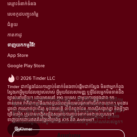
ឈ្មោះទំនាក់ទំនង
លេខកូដបញ្ចុះតម្លៃ
ជំនួយ
កាតកាដូ
ទាញយកកម្មវិធី!
App Store
Google Play Store
© 2026 Tinder LLC
Tinder ជាកន្លែងដែលការភ្ជាប់ទំនាក់ទំនងចាប់ផ្តើមជាក់ស្តែង មិនថាអ្នកកំពុង
ស្វែងរកអ្វីមួយដែលច្បាស់លាស់ អ្វីមួយដែលសាមញ្ញ ឬអ្វីដែលអ្នកមិនទាន់ដឹង
ច្បាស់នៅឡើយ។ ដោយមាននៅ 190 ប្រទេស ជាមួយការផ្គូផ្គងជាង 55
យើងឲ្យតម្លៃចំពោះភាពឯកជនរបស់អ្នក។ យើង និងដៃគូរបស់យើងប្រើកម្ម
ពាន់លាន វាគឺជាកម្មវិធីណាត់ជួបដ៏ពេញនិយមបំផុតនៅលើពិភពលោក។ មុខងារ
វិធីតាមដានដើម្បីវាស់ស្ទង់ទស្សនិកជននៃគេហទំព័ររបស់យើង និងមានការ
ដូចជា ការណាត់ជួបពីរគូ មុខងារតន្រ្តី លិខិតឆ្លងដែន ភាពស៊ីសង្វាក់គ្នា និងអ្វីៗជា
ផ្តល់ជូនផ្សេងៗដល់អ្នក និងកែលម្អប្រតិបត្តិការទីផ្សាររបស់ Tinder ផ្ទាល់។
ច្រើនទៀត ត្រូវបានបង្កើតឡើងសម្រាប់ការភ្ជាប់ទំនាក់ទំនងគ្រប់ប្រភេទ។
ព័ត៌មានបន្ថែមអំពីខូឃីស៍ និងអ្នកផ្តល់សេវាកម្មដែលយើងប្រើ។
អ្នកអាច
ទាញយកដោយឥតគិតថ្លៃលើប្រព័ន្ធ iOS និង Android។
ដកការយល់ព្រមរបស់អ្នកនៅពេលណាក៏បាននៅក្នុងការកំណត់របស់អ្នក។
Khmer
ខ្ញុំយល់ព្រម