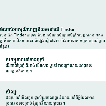
ចំណាប់អារម្មណ៍ពេញនិយមនៅលើ Tinder
សមាជិក Tinder ជាទូទៅស្វែងរកចំណង់ចំណូលចិត្តដែលពួកគេមានដូច
គ្នានឹងសមាជិកសហគមន៍ផ្សេងទៀតដែរ។ ទាំងនេះជាសកម្មភាពទូទៅមួយ
ចំនួន៖
សកម្មភាពនៅខាងក្រៅ
ដើរកាត់ព្រៃភ្នំ ជិះកង់ ដើរលេង ឬនៅខាងក្រៅដោយហេតុផល
ណាមួយក៏ដោយ។
សិល្បៈ
ថតរូប ទៅមើលកុន ផ្លាស់ប្តូរភាសាគ្នា និយាយទៅគឺអ្វីដែលមាន
ប្រធានបទសម្រាប់ឱ្យអ្នកនិយាយគ្នាបាន។