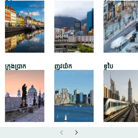
ក្រុងប្រាក
ញូវយ៉ក
ឌូបៃ