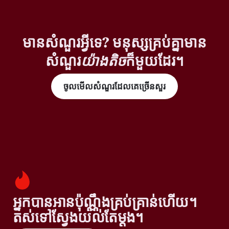
មានសំណួរអ្វីទេ? មនុស្សគ្រប់គ្នាមាន
សំណួរ
យ៉ាងតិច
ក៏មួយដែរ។
ចូលមើលសំណួរដែលគេច្រើនសួរ
អ្នកបានអានប៉ុណ្ណឹងគ្រប់គ្រាន់ហើយ។
តស់ទៅស្វែងយល់តែម្តង។