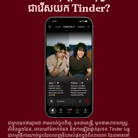
ជារើសយក Tinder?
ជាមួយមុខងារដូចជា ការណាត់ជួបពីរគូ, មុខងារតន្រ្តី, មុខងារហោរាសាស្ត្រ,
លិខិតឆ្លងដែន, គោលដៅទំនាក់ទំនង និងការផ្ទៀងផ្ទាត់រូបថត Tinder បន្ត
ជាកម្មវិធីការណាត់ជួបដែលពេញនិយមបំផុតក្នុងពិភពលោក ដែលមាននៅ