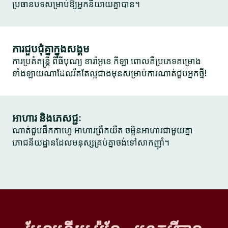
ប្រធានបទសម្រាប់ឱ្យអ្នកនិយាយគ្នាបាន។
ការជួបជុំគ្នាក្នុងសង្គម
ការប្រគំតន្ត្រី ពិធីបុណ្យ ខារ៉ាអូខេ កីឡា ពោលគឺប្រភេទគម្រោង
ទាំងឡាយណាដែលរឹតតែល្អជាងមុនសម្រាប់ការណាត់ជួបអ្នកថ្មី!
អាហារ និងភេសជ្ជៈ
ណាត់ជួបផឹកកាហ្វេ អាហារព្រឹកយឺត ចម្អិនអាហារជាមួយគ្នា
ភោជនីយដ្ឋានដែលមនុស្សគ្រប់គ្នាចង់ទៅសាកញ៉ាំ។