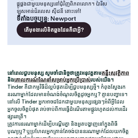
ផ្គូផ្គងជាមួយមនុស្សនៅជុំវិញពិភពលោក។ ប៉ារីស
ឡូសអាន់ជ័រលេស ស៊ីដនី តោះទៅ!
ទីតាំងបច្ចុប្បន្ន
:
Newport
តើមុខងារលិខិតឆ្លងដែនគឺជាអ្វី?
នៅពេលជួបមនុស្ស សូមចាំជានិច្ចថាត្រូវអនុវត្តតាម
គន្លឹះសុវត្ថិភាព
និង
គោលការណ៍ណែនាំសម្រាប់អ្នកប្រើប្រាស់
របស់យើង។
Tinder គឺជាកម្មវិធីដ៏ល្អបំផុតដើម្បីជួបមនុស្សថ្មី។ កំពុងស្វែងរក
នរណាម្នាក់ដែលមានចំណង់ចំណូលចិត្តដូចអ្នកឬ? គ្មានបញ្ហាទេ។
នៅលើ Tinder អ្នកអាចជជែកជាមួយមនុស្សផ្សេងៗអំពីអ្វីដែល
អ្នកចូលចិត្តបំផុត រាប់ចាប់ពីការធ្វើដំណើរតាមផ្លូវរហូតដល់ការដើរ
ផ្សាររាត្រី។
ត្រូវការនរណាម្នាក់ដើម្បីបណ្តើរគ្នា និងអួតបង្ហាញនៅក្នុងពិធី
បុណ្យឬ? ឬប្រហែលអ្នកគ្រាន់តែចង់បាននរណាម្នាក់ដែលយកចិត្ត