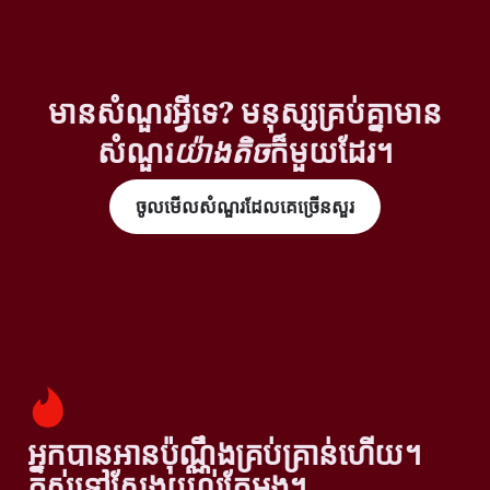
មានសំណួរអ្វីទេ? មនុស្សគ្រប់គ្នាមាន
សំណួរ
យ៉ាងតិច
ក៏មួយដែរ។
ចូលមើលសំណួរដែលគេច្រើនសួរ
អ្នកបានអានប៉ុណ្ណឹងគ្រប់គ្រាន់ហើយ។
តស់ទៅស្វែងយល់តែម្តង។