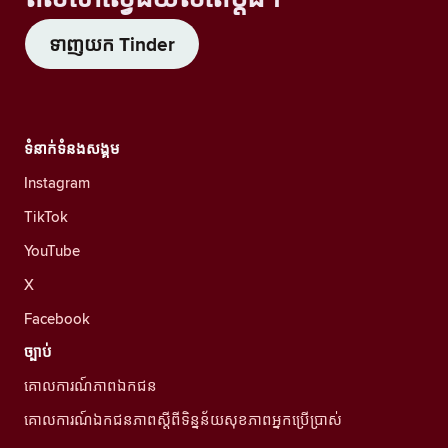
ទាញយក Tinder
ទំនាក់ទំនងសង្គម
Instagram
TikTok
YouTube
X
Facebook
ច្បាប់
គោលការណ៍ភាពឯកជន
គោលការណ៍ឯកជនភាពស្ដីពីទិន្នន័យសុខភាពអ្នកប្រើប្រាស់