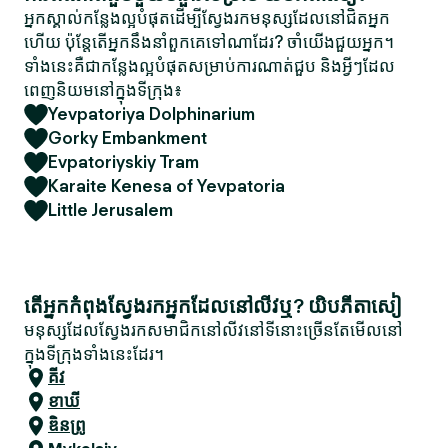
អ្នកស្គាល់កន្លែងល្អបំផុតដើម្បីស្វែងរកមនុស្សដែលនៅជិតអ្នក
ហើយ ប៉ុន្តែតើអ្នកនឹងនាំពួកគេទៅណាដែរ? ចាំយើងជួយអ្នក។
ទាំងនេះគឺជាកន្លែងល្អបំផុតសម្រាប់ការណាត់ជួប និងអ្វីៗដែល
ពេញនិយមនៅក្នុងទីក្រុង៖
Yevpatoriya Dolphinarium
Gorky Embankment
Evpatoriyskiy Tram
Karaite Kenesa of Yevpatoria
Little Jerusalem
តើអ្នកកំពុងស្វែងរកអ្នកដែលនៅលីវឬ? យិបភីតាសៀ
មនុស្សដែលស្វែងរកសមាជិកនៅលីវនៅទីនោះច្រើនតែមើលនៅ
ក្នុងទីក្រុងទាំងនេះដែរ។
គីវ
ខាឃី
ឌិនព្រូ