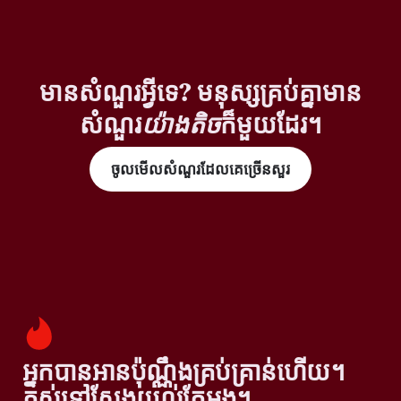
មានសំណួរអ្វីទេ? មនុស្សគ្រប់គ្នាមាន
សំណួរ
យ៉ាងតិច
ក៏មួយដែរ។
ចូលមើលសំណួរដែលគេច្រើនសួរ
អ្នកបានអានប៉ុណ្ណឹងគ្រប់គ្រាន់ហើយ។
តស់ទៅស្វែងយល់តែម្តង។