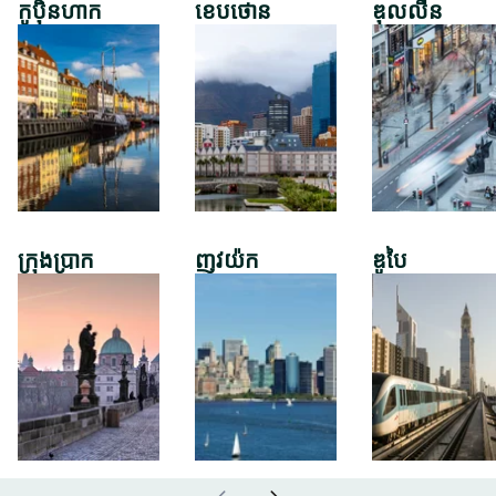
កូប៉ិនហាក
ខេបថោន
ឌុលលីន
ក្រុងប្រាក
ញូវយ៉ក
ឌូបៃ