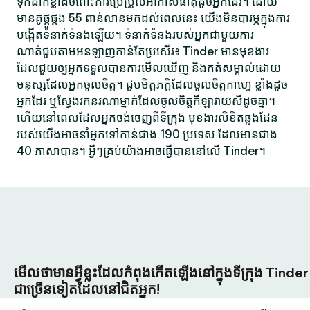
ទុកដាក់ខ្លាំងចំពោះការប្រែប្រួលអាកាសធាតុដូចអ្នកដែរ។ ដោយ
មានគូផ្គូផ្គង 55 ពាន់លានមកដល់ពេលនេះ យើងមិនបារម្ភក្នុងការ
បង្កើតទំនាក់ទំនងឡើយ។ ទំនាក់ទំនងរបស់អ្នកជាមួយការ
ណាត់ជួបតាមអនឡាញកាន់តែប្រសើរ៖ Tinder មានមុខងារ
ដែលជួយឲ្យអ្នកទទួលបានការមើលឃើញ និងកត់សម្គាល់ដោយ
មនុស្សដែលអ្នកចូលចិត្ត។ ជួបមិត្តភក្តិដែលចូលចិត្តកាហ្វេ ខ្លាំងដូច
អ្នកដែរ ឬស្វែងរកនរណាម្នាក់ដែលចូលចិត្តកីឡាវាយសីដូចគ្នា។
ហើយនៅពេលដែលអ្នកចង់ចេញពីទីក្រុង មុខងារលិខិតឆ្លងដែន
របស់យើងអាចនាំអ្នកទៅកាន់ជាង 190 ប្រទេស ដែលមានជាង
40 ភាសាបាន។ អ្វីៗគ្រប់យ៉ាងអាចធ្វើបាននៅលើ Tinder។
មើលថាមានអ្វីខ្លះដែលកំពុងកើតឡើងនៅក្នុងទីក្រុង Tinder
ជាច្រើនទៀតដែលនៅជិតអ្នក!