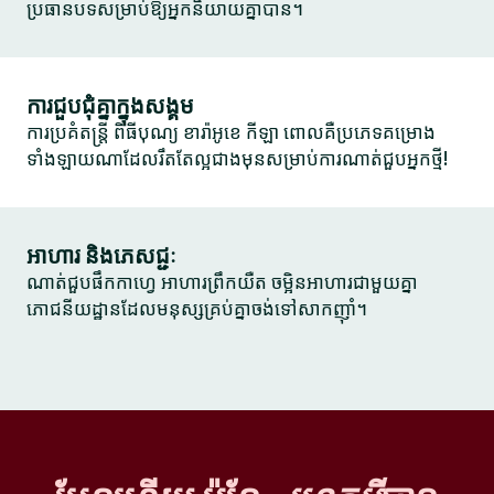
ប្រធានបទសម្រាប់ឱ្យអ្នកនិយាយគ្នាបាន។
ការជួបជុំគ្នាក្នុងសង្គម
ការប្រគំតន្ត្រី ពិធីបុណ្យ ខារ៉ាអូខេ កីឡា ពោលគឺប្រភេទគម្រោង
ទាំងឡាយណាដែលរឹតតែល្អជាងមុនសម្រាប់ការណាត់ជួបអ្នកថ្មី!
អាហារ និងភេសជ្ជៈ
ណាត់ជួបផឹកកាហ្វេ អាហារព្រឹកយឺត ចម្អិនអាហារជាមួយគ្នា
ភោជនីយដ្ឋានដែលមនុស្សគ្រប់គ្នាចង់ទៅសាកញ៉ាំ។