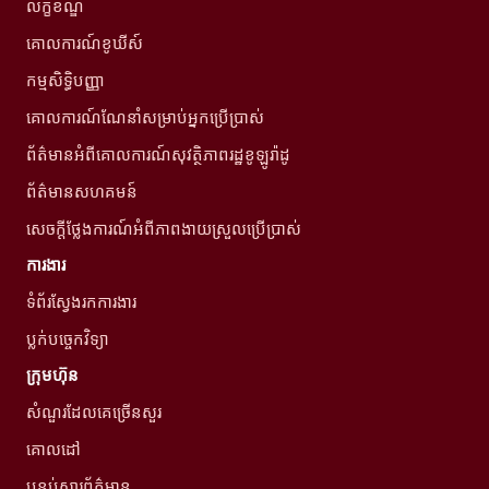
លក្ខខណ្ឌ
គោលការណ៍ខូឃីស៍
កម្មសិទ្ធិបញ្ញា
គោលការណ៍ណែនាំសម្រាប់អ្នកប្រើប្រាស់
ព័ត៌មានអំពីគោលការណ៍សុវត្ថិភាពរដ្ឋខូឡូរ៉ាដូ
ព័ត៌មានសហគមន៍
សេចក្តីថ្លែងការណ៍អំពីភាពងាយស្រួលប្រើប្រាស់
ការងារ
ទំព័រស្វែងរកការងារ
ប្លក់បច្ចេកវិទ្យា
ក្រុមហ៊ុន
សំណួរដែលគេច្រើនសួរ
គោលដៅ
បន្ទប់សារព័ត៌មាន