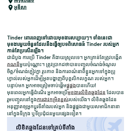
Mykolaiv
អូឌីសា
Tinder ពោរពេញទៅដោយមុខងារសប្បាយៗ។ ទាំងនេះជា
មុខងារមួយចំនួនដែលនឹងធ្វើឲ្យបទពិសោធន៍ Tinder របស់អ្នក
កាន់តែប្រសើរឡើង។
ជាដំបូង ការប្រើ Tinder គឺងាយស្រួលទេ។ អ្នកគ្រាន់តែត្រូវបង្កើត
គណនី
មួយប៉ុណ្ណោះ។ ត្រូវប្រាកដថាបានបញ្ចូលចំណង់ចំណូល
ចិត្ត/ចំណង់ក្លៀវក្លា រូបភាព និងការពណ៌នាពីខ្លួនអ្នកទៅក្នុងប្រូ
ហ្វាល់របស់អ្នកដើម្បីអួតបង្ហាញពីបុគ្គលិកលក្ខណៈរបស់អ្នក។
បន្ទាប់មក អ្នកអាចត្រៀមចាប់ផ្តើម
ផ្គូផ្គង
បានហើយ!
មុនពេលអ្នកធ្វើដំណើរ អ្នកអាចប្រើ
មុខងារលិខិតឆ្លងដែន
ដែលបាន
រួមបញ្ចូលនៅក្នុង
ការជាវកម្រិតខ្ពស់
របស់យើង។ លិខិតឆ្លងដែន
អនុញ្ញាតឲ្យអ្នកប្តូរទីតាំងរបស់អ្នក និងផ្គូផ្គងជាមួយសមាជិកនានា
នៅក្នុងទីក្រុង ឬទីប្រជុំជនមួយផ្សេងទៀត។
លិខិតឆ្លងដែនទៅគ្រប់ទីតាំង