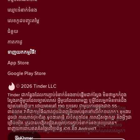
ឈ្មោះទំនាក់ទំនង
លេខកូដបញ្ចុះតម្លៃ
ជំនួយ
កាតកាដូ
ទាញយកកម្មវិធី!
App Store
Google Play Store
© 2026 Tinder LLC
Tinder ជាកន្លែងដែលការភ្ជាប់ទំនាក់ទំនងចាប់ផ្តើមជាក់ស្តែង មិនថាអ្នកកំពុង
ស្វែងរកអ្វីមួយដែលច្បាស់លាស់ អ្វីមួយដែលសាមញ្ញ ឬអ្វីដែលអ្នកមិនទាន់ដឹង
ច្បាស់នៅឡើយ។ ដោយមាននៅ 190 ប្រទេស ជាមួយការផ្គូផ្គងជាង 55
យើងឲ្យតម្លៃចំពោះភាពឯកជនរបស់អ្នក។ យើង និងដៃគូរបស់យើងប្រើកម្ម
ពាន់លាន វាគឺជាកម្មវិធីណាត់ជួបដ៏ពេញនិយមបំផុតនៅលើពិភពលោក។ មុខងារ
វិធីតាមដានដើម្បីវាស់ស្ទង់ទស្សនិកជននៃគេហទំព័ររបស់យើង និងមានការ
ដូចជា ការណាត់ជួបពីរគូ មុខងារតន្រ្តី លិខិតឆ្លងដែន ភាពស៊ីសង្វាក់គ្នា និងអ្វីៗជា
ផ្តល់ជូនផ្សេងៗដល់អ្នក និងកែលម្អប្រតិបត្តិការទីផ្សាររបស់ Tinder ផ្ទាល់។
ច្រើនទៀត ត្រូវបានបង្កើតឡើងសម្រាប់ការភ្ជាប់ទំនាក់ទំនងគ្រប់ប្រភេទ។
ព័ត៌មានបន្ថែមអំពីខូឃីស៍ និងអ្នកផ្តល់សេវាកម្មដែលយើងប្រើ។
អ្នកអាច
ទាញយកដោយឥតគិតថ្លៃលើប្រព័ន្ធ iOS និង Android។
ដកការយល់ព្រមរបស់អ្នកនៅពេលណាក៏បាននៅក្នុងការកំណត់របស់អ្នក។
Khmer