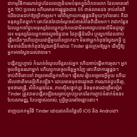
ជាកម្មវិធីការណាត់ជួបដែលពេញនិយមបំផុតក្នុងពិភពលោក ដែលមាននៅ
ក្នុង 190 ប្រទេស ហើយមានការផ្គូផ្គងជាង 55 ពាន់លានដង ចាប់តាំងពី
យើងបានដាក់ឱ្យប្រើការអូស។ នៅពីក្រោយការផ្គូផ្គងនីមួយៗទាំងនោះ គឺជា
មនុស្សពិតម្នាក់។ នោះតែងតែជាចំណុចសំខាន់តាំងពីដើមមក។ វាជាកន្លែង
ដែលអ្នកទៅជួបមនុស្សដែលអ្នកប្រហែលជាមិនអាចជួបបានបើមិនដូច្នេះ
ទេ៖ មនុស្សដែលអ្នកអាចលួចចិត្តបាន ដៃគូធ្វើដំណើរ ឬស្នេហាដែលចាប់
ផ្តើមយឺតៗហើយក្លាយជាអ្វីមួយពិតប្រាកដ។ មិនថាអ្នកកំពុងស្វែងរកអ្វី ឬ
មិនទាន់ដឹងថាកំពុងស្វែងរកអ្វីក៏ដោយ Tinder ផ្តល់ក្រុមឱ្យអ្នក ដើម្បីឱ្យ
អ្នកអាចស្វែងយល់វាបាន។
បង្កើតប្រូហ្វាល់ កំណត់ចំណូលចិត្តរបស់អ្នក ហើយចាប់ផ្តើមការអូស។ អ្នក
ចូលចិត្តនរណាម្នាក់ ហើយពួកគេចូលចិត្តអ្នកវិញ នោះគឺជាការផ្គូផ្គង។
ចាប់ពីទីនោះទៅ វាស្រេចលើអ្នកហើយ។ ផ្ញើសារ រៀបគម្រោងអ្វីមួយ ហើយ
មើលថាតើមានអ្វីកើតឡើង។ ដោយមានមុខងារដូចជា ការណាត់ជួបពីរគូ,
មុខងារតន្រ្តី, លិខិតឆ្លងដែន, ភាពស៊ីសង្វាក់គ្នា និងមុខងារជាច្រើនទៀត
Tinder ត្រូវបានបង្កើតឡើងសម្រាប់គ្រប់ប្រភេទនៃការភ្ជាប់ទំនាក់ទំនង៖
បែបសាមញ្ញ, បែបច្បាស់លាស់, ឬអ្វីមួយនៅចន្លោះនោះ។
ទាញយកកម្មវិធី Tinder ដោយឥតគិតថ្លៃលើ iOS និង Android។