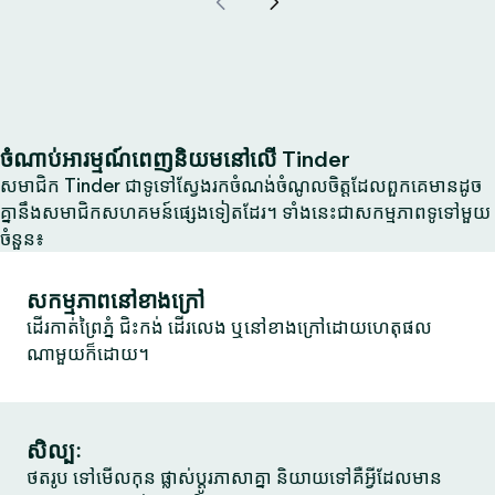
ចំណាប់អារម្មណ៍ពេញនិយមនៅលើ Tinder
សមាជិក Tinder ជាទូទៅស្វែងរកចំណង់ចំណូលចិត្តដែលពួកគេមានដូច
គ្នានឹងសមាជិកសហគមន៍ផ្សេងទៀតដែរ។ ទាំងនេះជាសកម្មភាពទូទៅមួយ
ចំនួន៖
សកម្មភាពនៅខាងក្រៅ
ដើរកាត់ព្រៃភ្នំ ជិះកង់ ដើរលេង ឬនៅខាងក្រៅដោយហេតុផល
ណាមួយក៏ដោយ។
សិល្បៈ
ថតរូប ទៅមើលកុន ផ្លាស់ប្តូរភាសាគ្នា និយាយទៅគឺអ្វីដែលមាន