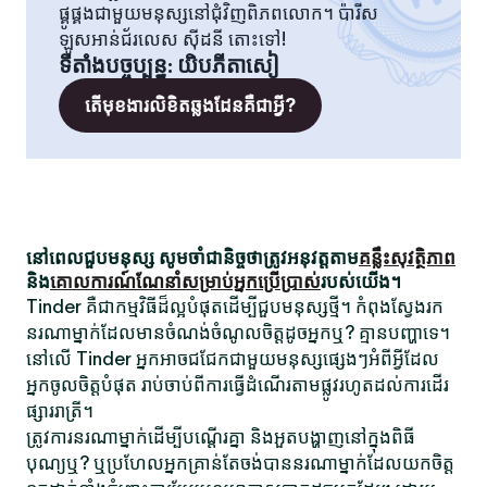
ផ្គូផ្គងជាមួយមនុស្សនៅជុំវិញពិភពលោក។ ប៉ារីស
ឡូសអាន់ជ័រលេស ស៊ីដនី តោះទៅ!
ទីតាំងបច្ចុប្បន្ន
:
យិបភីតាសៀ
តើមុខងារលិខិតឆ្លងដែនគឺជាអ្វី?
នៅពេលជួបមនុស្ស សូមចាំជានិច្ចថាត្រូវអនុវត្តតាម
គន្លឹះសុវត្ថិភាព
និង
គោលការណ៍ណែនាំសម្រាប់អ្នកប្រើប្រាស់
របស់យើង។
Tinder គឺជាកម្មវិធីដ៏ល្អបំផុតដើម្បីជួបមនុស្សថ្មី។ កំពុងស្វែងរក
នរណាម្នាក់ដែលមានចំណង់ចំណូលចិត្តដូចអ្នកឬ? គ្មានបញ្ហាទេ។
នៅលើ Tinder អ្នកអាចជជែកជាមួយមនុស្សផ្សេងៗអំពីអ្វីដែល
អ្នកចូលចិត្តបំផុត រាប់ចាប់ពីការធ្វើដំណើរតាមផ្លូវរហូតដល់ការដើរ
ផ្សាររាត្រី។
ត្រូវការនរណាម្នាក់ដើម្បីបណ្តើរគ្នា និងអួតបង្ហាញនៅក្នុងពិធី
បុណ្យឬ? ឬប្រហែលអ្នកគ្រាន់តែចង់បាននរណាម្នាក់ដែលយកចិត្ត