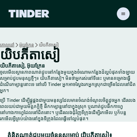
ទំ
ព័
រ
ដើ
ម
គោលដៅ
អ៊ុយក្រែន
យិបភីតាសៀ
T
យិបភីតាសៀ
i
n
d
យិបភីតាសៀ, អ៊ុយក្រែន
e
ចូលមើលស្ថានភាពណាត់ជួបនៅកន្លែងមួយក្នុងចំណោមកន្លែងដ៏ល្អបំផុតទាំងឡាយ
r
សម្រាប់ជួបមនុស្សថ្មីៗ៖ យិបភីតាសៀ។ មិនថាអ្នករស់នៅទីនេះ ឬមានគម្រោងធ្វើ
ដំណើរកម្សាន្តនោះទេ នៅលើ Tinder អ្នកអាចស្វែងរកអ្នកស្រុកជាច្រើនដែលនៅជិត
អ្នក។
ប្រើ Tinder ដើម្បីផ្គូផ្គងជាមួយមនុស្សដែលមានចំណង់ចំណូលចិត្តដូចអ្នក ដើរលេង
ពេលយប់ជាមួយមិត្តភក្តិថ្មី ផឹកកម្សាន្តនៅបាក្នុងស្រុក ឬណាត់ជួបផឹកកាហ្វេ
នៅហាងកាហ្វេដែលនៅជិតនោះ។ ឬដើរលេងជុំវិញទីក្រុងដើម្បីរកមើល ឬក៏បន្ត
រកមើលអ្វីគ្រប់យ៉ាងនៅក្នុងទីក្រុងដែលធ្វើទៅល្អបំផុត។
គំនិតណាត់ជួបមួយចំនួនសម្រាប់ យិបភីតាសៀ៖