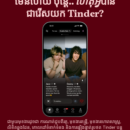
មែនហើយ ប៉ុន្តែ..
ហេតុអ្វី
បាន
ជារើសយក Tinder?
ជាមួយមុខងារដូចជា ការណាត់ជួបពីរគូ, មុខងារតន្រ្តី, មុខងារហោរាសាស្ត្រ,
លិខិតឆ្លងដែន, គោលដៅទំនាក់ទំនង និងការផ្ទៀងផ្ទាត់រូបថត Tinder បន្ត