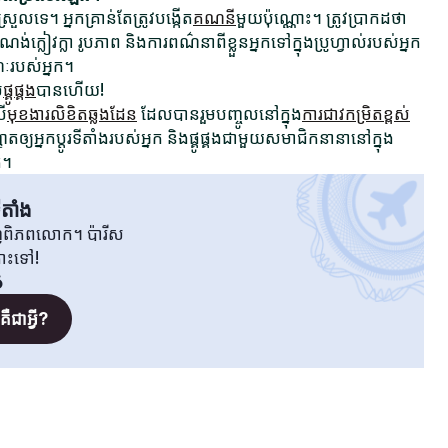
រួលទេ។ អ្នកគ្រាន់តែត្រូវបង្កើត
គណនី
មួយប៉ុណ្ណោះ។ ត្រូវប្រាកដថា
ក្លៀវក្លា រូបភាព និងការពណ៌នាពីខ្លួនអ្នកទៅក្នុងប្រូហ្វាល់របស់អ្នក
ណៈរបស់អ្នក។
ម
ផ្គូផ្គង
បានហើយ!
រើ
មុខងារលិខិតឆ្លងដែន
ដែលបានរួមបញ្ចូលនៅក្នុង
ការជាវកម្រិតខ្ពស់
ឲ្យអ្នកប្តូរទីតាំងរបស់អ្នក និងផ្គូផ្គងជាមួយសមាជិកនានានៅក្នុង
ត។
តាំង
វិញពិភពលោក។ ប៉ារីស
តោះទៅ!
ö
ឺជាអ្វី?