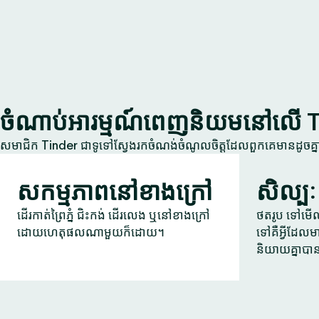
ចំណាប់អារម្មណ៍ពេញនិយមនៅលើ 
សមាជិក Tinder ជាទូទៅស្វែងរកចំណង់ចំណូលចិត្តដែលពួកគេមានដូចគ
សកម្មភាពនៅខាងក្រៅ
សិល្បៈ
ដើរកាត់ព្រៃភ្នំ ជិះកង់ ដើរលេង ឬនៅខាងក្រៅ
ថតរូប ទៅមើលក
ដោយហេតុផលណាមួយក៏ដោយ។
ទៅគឺអ្វីដែលម
និយាយគ្នាបា