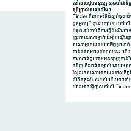
នៅពេលជួបមនុស្ស សូមចាំជានិច្ចថ
ប្រើប្រាស់
របស់យើង។
Tinder គឺជាកម្មវិធីដ៏ល្អបំផុត
ដូចអ្នកឬ? គ្មានបញ្ហាទេ។ នៅលើ
បំផុត រាប់ចាប់ពីការធ្វើដំណើរតាម
ត្រូវការនរណាម្នាក់ដើម្បីបណ្តើរ
នរណាម្នាក់ដែលយកចិត្តទុកដាក់ខ
ពាន់លានមកដល់ពេលនេះ យើងមិនប
ការណាត់ជួបតាមអនឡាញកាន់តែ
ឃើញ និងកត់សម្គាល់ដោយមនុស្សដែល
ស្វែងរកនរណាម្នាក់ដែលចូលចិត្
លិខិតឆ្លងដែនរបស់យើងអាចនាំអ
យ៉ាងអាចធ្វើបាននៅលើ Tinder