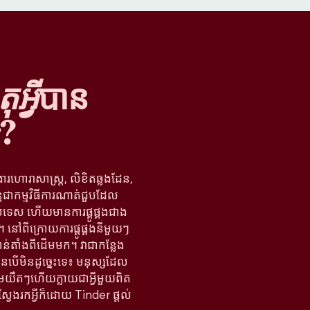
អ្វី
បាន
?
ងារហោរាសាស្ត្រ, លិខិតឆ្លងដែន,
្តជាកម្មវិធីការណាត់ជួបដែល
រទេស ហើយមានការផ្គូផ្គងជាង
នៅពីក្រោយការផ្គូផ្គងនីមួយៗ
ន់តាំងពីដើមមក។ វាជាកន្លែង
បើមិនដូច្នេះទេ៖ មនុស្សដែល
តើមយឺតៗហើយក្លាយជាអ្វីមួយពិត
ស្វែងរកអ្វីក៏ដោយ Tinder ផ្តល់