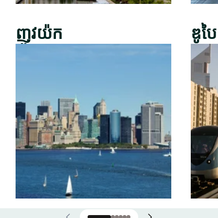
ញូវយ៉ក
ឌូបៃ