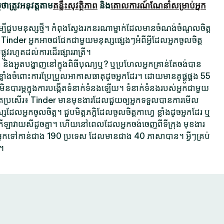
ាត្រូវអនុវត្តតាម
គន្លឹះសុវត្ថិភាព
និង
គោលការណ៍ណែនាំសម្រាប់អ្នក
ដើម្បីជួបមនុស្សថ្មី។ កំពុងស្វែងរកនរណាម្នាក់ដែលមានចំណង់ចំណូលចិត្ត
 Tinder អ្នកអាចជជែកជាមួយមនុស្សផ្សេងៗអំពីអ្វីដែលអ្នកចូលចិត្ត
ផ្លូវរហូតដល់ការដើរផ្សាររាត្រី។
គ្នា និងអួតបង្ហាញនៅក្នុងពិធីបុណ្យឬ? ឬប្រហែលអ្នកគ្រាន់តែចង់បាន
្លាំងចំពោះការប្រែប្រួលអាកាសធាតុដូចអ្នកដែរ។ ដោយមានគូផ្គូផ្គង 55
ារម្ភក្នុងការបង្កើតទំនាក់ទំនងឡើយ។ ទំនាក់ទំនងរបស់អ្នកជាមួយ
ប្រសើរ៖ Tinder មានមុខងារដែលជួយឲ្យអ្នកទទួលបានការមើល
អ្នកចូលចិត្ត។ ជួបមិត្តភក្តិដែលចូលចិត្តកាហ្វេ ខ្លាំងដូចអ្នកដែរ ឬ
តកីឡាវាយសីដូចគ្នា។ ហើយនៅពេលដែលអ្នកចង់ចេញពីទីក្រុង មុខងារ
្នកទៅកាន់ជាង 190 ប្រទេស ដែលមានជាង 40 ភាសាបាន។ អ្វីៗគ្រប់
។