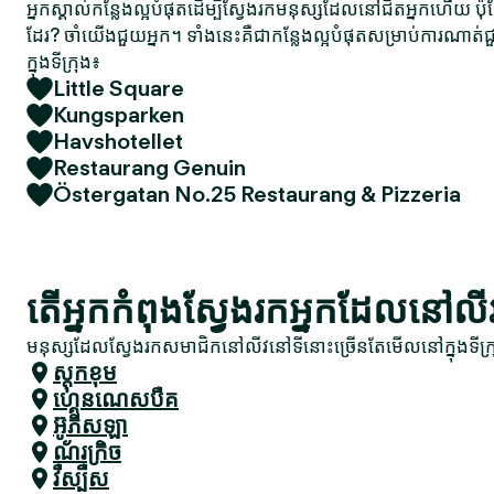
អ្នកស្គាល់កន្លែងល្អបំផុតដើម្បីស្វែងរកមនុស្សដែលនៅជិតអ្នកហើយ ប៉
ដែរ? ចាំយើងជួយអ្នក។ ទាំងនេះគឺជាកន្លែងល្អបំផុតសម្រាប់ការណា
ក្នុងទីក្រុង៖
Little Square
Kungsparken
Havshotellet
Restaurang Genuin
Östergatan No.25 Restaurang & Pizzeria
តើអ្នកកំពុងស្វែងរកអ្នកដែលនៅ
មនុស្សដែលស្វែងរកសមាជិកនៅលីវនៅទីនោះច្រើនតែមើលនៅក្នុងទីក្រ
ស្តុកខុម
ហ្គេនណេសបឺគ
អ៊ូភីសឡា
ណ័រក្រិច
វឺស្បឺស