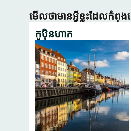
មើលថាមានអ្វីខ្លះដែលកំពុង
កូប៉ិនហាក