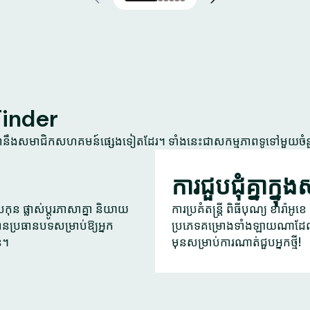
Tinder
្នានឹងសមាជិកសហគមន៍ផ្សេងទៀតដែរ។ ទាំងនេះជាសកម្មភាពទូទៅមួយចំ
ការជួបជុំគ្នាក្នុ
ុន ផ្លាស់ប្តូរភាសាគ្នា និយាយ
ការប្រគំតន្ត្រី ពិធីបុណ្យ ខារ៉ាអ
ានប្រធានបទសម្រាប់ឱ្យអ្នក
ប្រភេទគម្រោងទាំងឡាយណាដែល
ន។
មុនសម្រាប់ការណាត់ជួបអ្នកថ្មី!