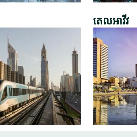
តេលអាវីវ