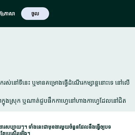
ភាសា
ចូល
នករស់នៅទីនេះ ឬមានគម្រោងធ្វើដំណើរកម្សាន្តនោះទេ នៅលើ
នៅបាក្នុងស្រុក ឬណាត់ជួបផឹកកាហ្វេនៅហាងកាហ្វេដែលនៅជិត
ប្បាយៗ។ ទាំងនេះជាមុខងារមួយចំនួនដែលនឹងធ្វើឲ្យបទ
់តែប្រសើរឡើង។