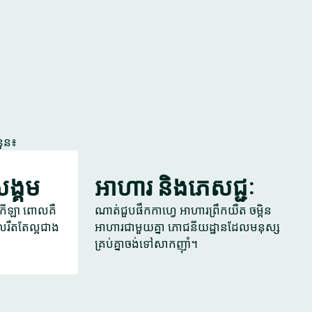
នួន៖
ងសង្គម
អាហារ និងភេសជ្ជៈ
ូខេ កីឡា ពោលគឺ
ណាត់ជួបផឹកកាហ្វេ អាហារព្រឹកយឺត ចម្អិន
រឹតតែល្អជាង
អាហារជាមួយគ្នា ភោជនីយដ្ឋានដែលមនុស្ស
គ្រប់គ្នាចង់ទៅសាកញ៉ាំ។