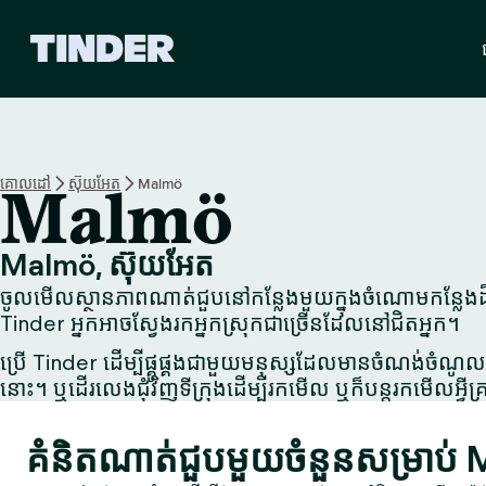
ទំ
ព័
រ
ដើ
ម
T
i
គោលដៅ
ស៊ុយអែត
Malmö
Malmö
n
d
e
Malmö, ស៊ុយអែត
r
ចូលមើលស្ថានភាពណាត់ជួបនៅកន្លែងមួយក្នុងចំណោមកន្លែងដ៏ល
Tinder អ្នកអាចស្វែងរកអ្នកស្រុកជាច្រើនដែលនៅជិតអ្នក។
ប្រើ Tinder ដើម្បីផ្គូផ្គងជាមួយមនុស្សដែលមានចំណង់ចំណូលច
នោះ។ ឬដើរលេងជុំវិញទីក្រុងដើម្បីរកមើល ឬក៏បន្តរកមើលអ្វីគ្រ
គំនិតណាត់ជួបមួយចំនួនសម្រាប់