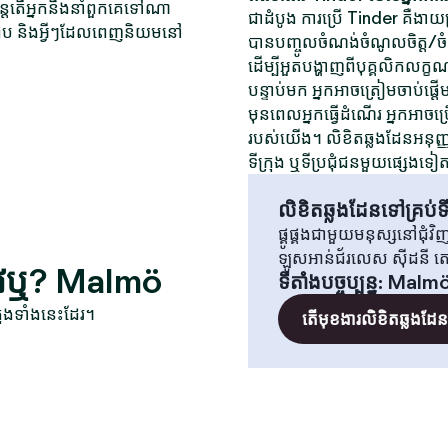
ុន្តែតើអ្នកនឹងនាំពួកគេទៅណា
ជាដំបូង ការប្រើ Tinder គឺងាយស្
ត់ជួប និងអ្វីៗដែលពេញនិយមនៅ
បានបញ្ចូលចំណង់ចំណូលចិត្ត/ចំណង់
ដើម្បីអួតបង្ហាញពីបុគ្គលិកលក្ខ
បន្ទាប់មក អ្នកអាចត្រៀមចាប់ផ្តើ
មុនពេលអ្នកធ្វើដំណើរ អ្នកអាចប្
របស់យើង។ លិខិតឆ្លងដែនអនុញ្ញាត
ទីក្រុង ឬទីប្រជុំជនមួយផ្សេងទៀ
លិខិតឆ្លងដែនទៅគ្រប់ទី
ផ្គូផ្គងជាមួយមនុស្សនៅជុំ
ឡូសអាន់ជ័រលេស ស៊ីដនី 
លីវឬ? Malmö
ទីតាំងបច្ចុប្បន្ន
:
Malm
ុងទាំងនេះដែរ។
តើមុខងារលិខិតឆ្លងដែនគ