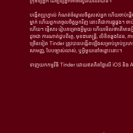
ក្រុមឱ្យអ្នក ដើម្បីឱ្យអ្នកអាចស្វែងយល់វាបាន។
បង្កើតប្រូហ្វាល់ កំណត់ចំណូលចិត្តរបស់អ្នក ហើយចាប់ផ្
ម្នាក់ ហើយពួកគេចូលចិត្តអ្នកវិញ នោះគឺជាការផ្គូផ្គង។ ច
ហើយ។ ផ្ញើសារ រៀបគម្រោងអ្វីមួយ ហើយមើលថាតើមាន
ដូចជា ការណាត់ជួបពីរគូ, មុខងារតន្រ្តី, លិខិតឆ្លងដែន, ភា
ច្រើនទៀត Tinder ត្រូវបានបង្កើតឡើងសម្រាប់គ្រប់ប្រភេ
សាមញ្ញ, បែបច្បាស់លាស់, ឬអ្វីមួយនៅចន្លោះនោះ។
ទាញយកកម្មវិធី Tinder ដោយឥតគិតថ្លៃលើ iOS និង 