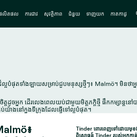
ផលិតផល
ការជាវ
សុវត្ថិភាព
ជំនួយ
ទាញយក
កាតកាដូ
្អបំផុតទាំងឡាយសម្រាប់ជួបមនុស្សថ្មីៗ៖ Malmö។ មិនថាអ្
ិត្តដូចអ្នក ដើរលេងពេលយប់ជាមួយមិត្តភក្តិថ្មី ផឹកកម្សាន្ត
ប់យ៉ាងនៅក្នុងទីក្រុងដែលធ្វើទៅល្អបំផុត។
 Malmö៖
Tinder ពោរពេញទៅដោយមុខងារស
ពិសោធន៍ Tinder របស់អ្នកកាន