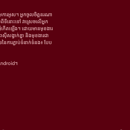
តើមការអូស។ អ្នកចូលចិត្តនរណា
ាប់ពីទីនោះទៅ វាស្រេចលើអ្នក
អ្វីកើតឡើង។ ដោយមានមុខងារ
ពស៊ីសង្វាក់គ្នា និងមុខងារជា
ទនៃការភ្ជាប់ទំនាក់ទំនង៖ បែប
Android។