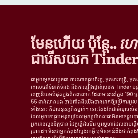
មែនហើយ ប៉ុន្តែ..
ហេតុ
ជារើសយក Tinder
ជាមួយមុខងារដូចជា ការណាត់ជួបពីរគូ, មុខងារតន្រ្តី, មុខ
គោលដៅទំនាក់ទំនង និងការផ្ទៀងផ្ទាត់រូបថត Tinder បន
ពេញនិយមបំផុតក្នុងពិភពលោក ដែលមាននៅក្នុង 190 ប្
55 ពាន់លានដង ចាប់តាំងពីយើងបានដាក់ឱ្យប្រើការអូស។ 
ទាំងនោះ គឺជាមនុស្សពិតម្នាក់។ នោះតែងតែជាចំណុចសំខា
ដែលអ្នកទៅជួបមនុស្សដែលអ្នកប្រហែលជាមិនអាចជួបបាន
អ្នកអាចលួចចិត្តបាន ដៃគូធ្វើដំណើរ ឬស្នេហាដែលចាប់ផ្
ប្រាកដ។ មិនថាអ្នកកំពុងស្វែងរកអ្វី ឬមិនទាន់ដឹងថាកំពុង