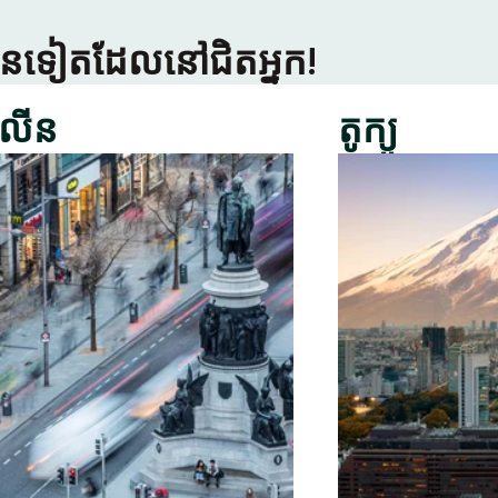
្រើនទៀតដែលនៅជិតអ្នក!
លីន
តូក្យូ