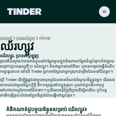
ទំ
ព័
រ
ដើ
ម
គោលដៅ
ប្រទេស​ប៉ូឡូញ
ឈ័រហ្សូវ
T
ឈ័រហ្សូវ
i
n
d
ឈ័រហ្សូវ, ប្រទេស​ប៉ូឡូញ
e
ចូលមើលស្ថានភាពណាត់ជួបនៅកន្លែងមួយក្នុងចំណោមកន្លែងដ៏ល្អបំផុតទាំងឡាយ
r
សម្រាប់ជួបមនុស្សថ្មីៗ៖ ឈ័រហ្សូវ។ មិនថាអ្នករស់នៅទីនេះ ឬមានគម្រោងធ្វើដំណើរ
កម្សាន្តនោះទេ នៅលើ Tinder អ្នកអាចស្វែងរកអ្នកស្រុកជាច្រើនដែលនៅជិតអ្នក។
ប្រើ Tinder ដើម្បីផ្គូផ្គងជាមួយមនុស្សដែលមានចំណង់ចំណូលចិត្តដូចអ្នក ដើរលេង
ពេលយប់ជាមួយមិត្តភក្តិថ្មី ផឹកកម្សាន្តនៅបាក្នុងស្រុក ឬណាត់ជួបផឹកកាហ្វេ
នៅហាងកាហ្វេដែលនៅជិតនោះ។ ឬដើរលេងជុំវិញទីក្រុងដើម្បីរកមើល ឬក៏បន្ត
រកមើលអ្វីគ្រប់យ៉ាងនៅក្នុងទីក្រុងដែលធ្វើទៅល្អបំផុត។
គំនិតណាត់ជួបមួយចំនួនសម្រាប់ ឈ័រហ្សូវ៖
អ្នកស្គាល់កន្លែងល្អបំផុតដើម្បីស្វែងរកមនុស្សដែលនៅជិតអ្នក