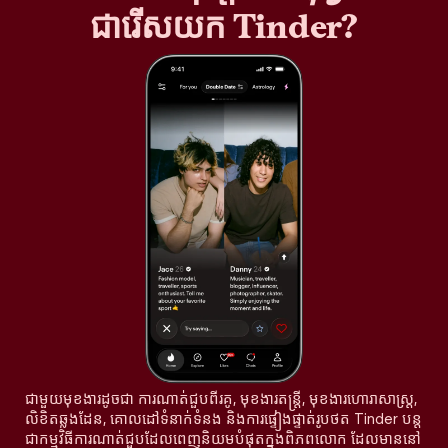
ជារើសយក Tinder?
ជាមួយមុខងារដូចជា ការណាត់ជួបពីរគូ, មុខងារតន្រ្តី, មុខងារហោរាសាស្ត្រ,
លិខិតឆ្លងដែន, គោលដៅទំនាក់ទំនង និងការផ្ទៀងផ្ទាត់រូបថត Tinder បន្ត
ជាកម្មវិធីការណាត់ជួបដែលពេញនិយមបំផុតក្នុងពិភពលោក ដែលមាននៅ