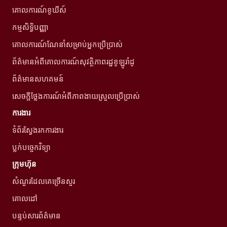
គោលការណ៍ខូឃីស៍
កម្មសិទ្ធិបញ្ញា
គោលការណ៍ណែនាំសម្រាប់អ្នកប្រើប្រាស់
ព័ត៌មានអំពីគោលការណ៍សុវត្ថិភាពរដ្ឋខូឡូរ៉ាដូ
ព័ត៌មានសហគមន៍
សេចក្តីថ្លែងការណ៍អំពីភាពងាយស្រួលប្រើប្រាស់
ការងារ
ទំព័រស្វែងរកការងារ
ប្លក់បច្ចេកវិទ្យា
ក្រុមហ៊ុន
សំណួរដែលគេច្រើនសួរ
គោលដៅ
បន្ទប់សារព័ត៌មាន