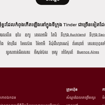
ីខ្លះដែលកំពុងកើតឡើងនៅក្នុងទីក្រុង Tinder ជាច្រើនទៀតដ
ឌុលលីន
ឌូបៃ
តូក្យូ
តេលអាវីវ
តៃប៉ិ
ទីក្រុង Auckland
ទីក្រុង Sa
ាំង
ម៉ាឌ្រីដ
មែលប៊ន
ម៉ៃអាមី
រីយ៉ូដឺហ្សាណេរ៉ូ
វ៉ារស្សាវ៉ា
សេន​ហ្វ្រេ​ន​ស៊ី
ឡូស​អាន់​ជ័រ​លេស
អ៊ីស្តង់ប៊ុល
អូស្លូ
អាំស្ទែដាំ
Buenos Aires
ក្រុមហ៊ុន
កា
៍ភាពឯកជន
សំណួរដែលគេច្រើនសួរ
ទំ