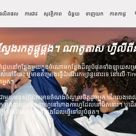
ផលិតផល
ការជាវ
សុវត្ថិភាព
ជំនួយ
ទាញយក
កាតកាដូ
ស្វែងរកគូផ្គូផ្គង។ ណាតូតាស ហ្វីលីពី
ួបនៅកន្លែងមួយក្នុងចំណោមកន្លែងដ៏ល្អបំផុតទាំងឡាយសម្រាប
់នៅទីនេះ ឬមានគម្រោងធ្វើដំណើរកម្សាន្តនោះទេ នៅលើ Tinde
តអ្នក។
ូផ្គងជាមួយមនុស្សដែលមានចំណង់ចំណូលចិត្តដូចអ្នក ដើរលេងពេលយប
ស្រុក ឬណាត់ជួបផឹកកាហ្វេនៅហាងកាហ្វេដែលនៅជិតនោះ។ ឬដើរលេង
ីគ្រប់យ៉ាងនៅក្នុងទីក្រុងដែលធ្វើទៅល្អបំផុត។