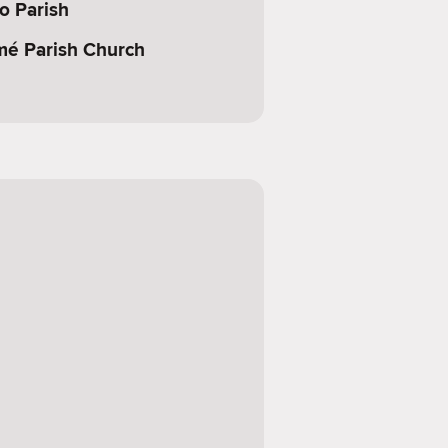
o Parish
mé Parish Church