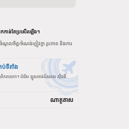
នកកាន់តែប្រសើរឡើង។
ណូលចិត្ត/ចំណង់ក្លៀវក្លា រូបភាព និងការ
ប់ទីតាំង
ំវិញពិភពលោក។ ប៉ារីស ឡូសអាន់ជ័រលេស ស៊ីដនី
ណាតូតាស