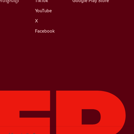
លក់បច្ចេកវិទ្យា
TikTok
Google Play Store
YouTube
X
Facebook