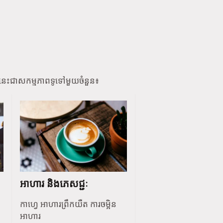
នេះជាសកម្មភាពទូទៅមួយចំនួន៖
អាហារ និងភេសជ្ជៈ
កាហ្វេ អាហារព្រឹកយឺត ការចម្អិន
អាហារ