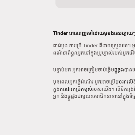
Tinder ពោរពេញទៅដោយមុខងារសប្បាយៗ។ ទ
ជាដំបូង ការប្រើ Tinder គឺងាយស្រួលទេ។ អ្នក
ពណ៌នាពីខ្លួនអ្នកទៅក្នុងប្រូហ្វាល់របស់អ្នក
បន្ទាប់មក អ្នកអាចត្រៀមចាប់ផ្តើម
ផ្គូផ្គង
បាន
មុនពេលអ្នកធ្វើដំណើរ អ្នកអាចប្រើ
មុខងារលិខ
ក្នុង
ការជាវកម្រិតខ្ពស់
របស់យើង។ លិខិតឆ្លងដែន
អ្នក និងផ្គូផ្គងជាមួយសមាជិកនានានៅក្នុងទី