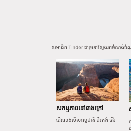
សមាជិក Tinder ជាទូទៅស្វែងរកចំណង់ចំ
សកម្មភាពនៅខាងក្រៅ
ដើរលេងមើលធម្មជាតិ ជិះកង់ ដើរ
ក
រ