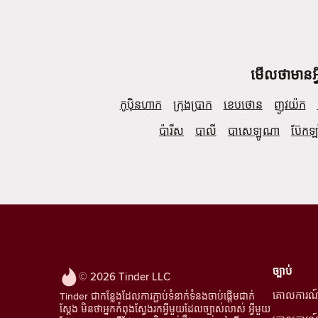
មើលថាមានអ្វ
កូប៉ិនហាក
ក្រុងប្រាក
ខេបថោន
ញូវយ៉ក
ប៉ារីស
បាលី
បាសេឡូណា
ប៊ែកឡ
ច្បាប់
© 2026 Tinder LLC
គោលការណ
Tinder ជាកន្លែងដែលការភ្ជាប់ទំនាក់ទំនងចាប់ផ្តើមជាក់
ស្តែង មិនថាអ្នកកំពុងស្វែងរកអ្វីមួយដែលច្បាស់លាស់ អ្វីមួយ