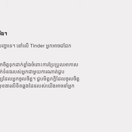
ើង។
្មានបញ្ហាទេ។ នៅលើ Tinder អ្នកអាចជជែក
ចិត្តទុកដាក់ខ្លាំងចំពោះការប្រែប្រួលអាកាស
នាក់ទំនងរបស់អ្នកជាមួយការណាត់ជួប
នកចូលចិត្ត។ ជួបមិត្តភក្តិដែលចូលចិត្ត
 មុខងារលិខិតឆ្លងដែនរបស់យើងអាចនាំអ្នក