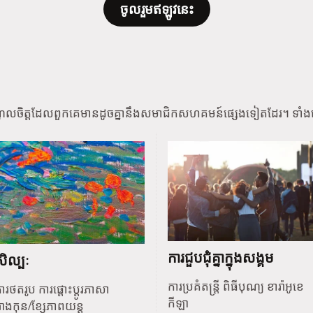
ចូលរួមឥឡូវនេះ
ណូលចិត្តដែលពួកគេមានដូចគ្នានឹងសមាជិកសហគមន៍ផ្សេងទៀតដែរ។ ទាំង
ការជួបជុំគ្នាក្នុងសង្គម
សិល្បៈ
ការប្រគំតន្ត្រី ពិធីបុណ្យ ខារ៉ាអូខេ
ារថតរូប ការផ្តោះប្តូរភាសា
កីឡា
ោងកុន/ខ្សែភាពយន្ត