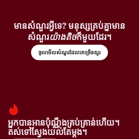
មានសំណួរអ្វីទេ? មនុស្សគ្រប់គ្នាមាន
សំណួរ
យ៉ាងតិច
ក៏មួយដែរ។
ចូលមើលសំណួរដែលគេច្រើនសួរ
អ្នកបានអានប៉ុណ្ណឹងគ្រប់គ្រាន់ហើយ។
តស់ទៅស្វែងយល់តែម្តង។