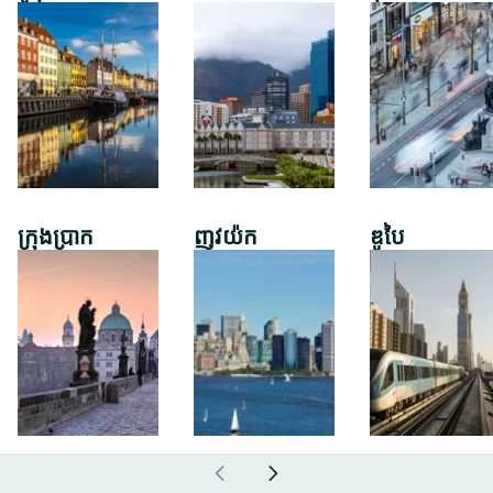
ក្រុងប្រាក
ញូវយ៉ក
ឌូបៃ