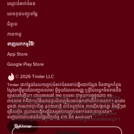
ឈ្មោះទំនាក់ទំនង
លេខកូដបញ្ចុះតម្លៃ
ជំនួយ
កាតកាដូ
ទាញយកកម្មវិធី!
App Store
Google Play Store
© 2026 Tinder LLC
Tinder ជាកន្លែងដែលការភ្ជាប់ទំនាក់ទំនងចាប់ផ្តើមជាក់ស្តែង មិនថាអ្នកកំពុង
ស្វែងរកអ្វីមួយដែលច្បាស់លាស់ អ្វីមួយដែលសាមញ្ញ ឬអ្វីដែលអ្នកមិនទាន់ដឹង
ច្បាស់នៅឡើយ។ ដោយមាននៅ 190 ប្រទេស ជាមួយការផ្គូផ្គងជាង 55
យើងឲ្យតម្លៃចំពោះភាពឯកជនរបស់អ្នក។ យើង និងដៃគូរបស់យើងប្រើកម្ម
ពាន់លាន វាគឺជាកម្មវិធីណាត់ជួបដ៏ពេញនិយមបំផុតនៅលើពិភពលោក។ មុខងារ
វិធីតាមដានដើម្បីវាស់ស្ទង់ទស្សនិកជននៃគេហទំព័ររបស់យើង និងមានការ
ដូចជា ការណាត់ជួបពីរគូ មុខងារតន្រ្តី លិខិតឆ្លងដែន ភាពស៊ីសង្វាក់គ្នា និងអ្វីៗជា
ផ្តល់ជូនផ្សេងៗដល់អ្នក និងកែលម្អប្រតិបត្តិការទីផ្សាររបស់ Tinder ផ្ទាល់។
ច្រើនទៀត ត្រូវបានបង្កើតឡើងសម្រាប់ការភ្ជាប់ទំនាក់ទំនងគ្រប់ប្រភេទ។
ព័ត៌មានបន្ថែមអំពីខូឃីស៍ និងអ្នកផ្តល់សេវាកម្មដែលយើងប្រើ។
អ្នកអាច
ទាញយកដោយឥតគិតថ្លៃលើប្រព័ន្ធ iOS និង Android។
ដកការយល់ព្រមរបស់អ្នកនៅពេលណាក៏បាននៅក្នុងការកំណត់របស់អ្នក។
Khmer
ខ្ញុំយល់ព្រម