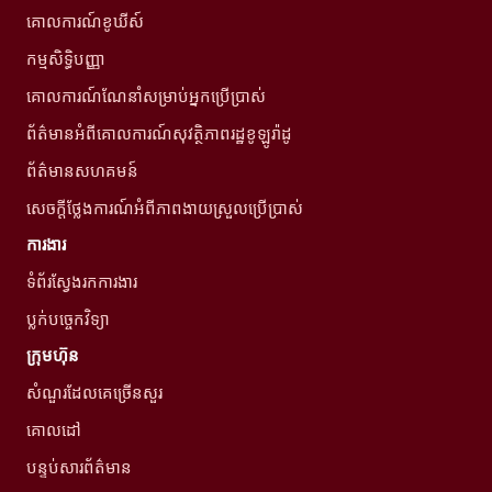
គោលការណ៍ខូឃីស៍
កម្មសិទ្ធិបញ្ញា
គោលការណ៍ណែនាំសម្រាប់អ្នកប្រើប្រាស់
ព័ត៌មានអំពីគោលការណ៍សុវត្ថិភាពរដ្ឋខូឡូរ៉ាដូ
ព័ត៌មានសហគមន៍
សេចក្តីថ្លែងការណ៍អំពីភាពងាយស្រួលប្រើប្រាស់
ការងារ
ទំព័រស្វែងរកការងារ
ប្លក់បច្ចេកវិទ្យា
ក្រុមហ៊ុន
សំណួរដែលគេច្រើនសួរ
គោលដៅ
បន្ទប់សារព័ត៌មាន