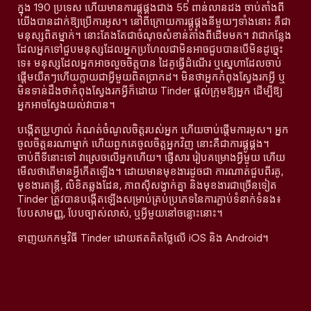
ក្នុង 190 ប្រទេស ហើយមានការផ្គូផ្គងជាង 55 ពាន់លានដង ចាប់តាំងពី
យើងបានដាក់ឱ្យប្រើការអូស។ នៅពីក្រោយការផ្គូផ្គងនីមួយៗទាំងនោះ គឺជា
មនុស្សពិតម្នាក់។ នោះតែងតែជាចំណុចសំខាន់តាំងពីដើមមក។ វាជាកន្លែង
ដែលអ្នកទៅជួបមនុស្សដែលអ្នកប្រហែលជាមិនអាចជួបបានបើមិនដូច្នេះ
ទេ៖ មនុស្សដែលអ្នកអាចលួចចិត្តបាន ដៃគូធ្វើដំណើរ ឬស្នេហាដែលចាប់
ផ្តើមយឺតៗហើយក្លាយជាអ្វីមួយពិតប្រាកដ។ មិនថាអ្នកកំពុងស្វែងរកអ្វី ឬ
មិនទាន់ដឹងថាកំពុងស្វែងរកអ្វីក៏ដោយ Tinder ផ្តល់ក្រុមឱ្យអ្នក ដើម្បីឱ្យ
អ្នកអាចស្វែងយល់វាបាន។
បង្កើតប្រូហ្វាល់ កំណត់ចំណូលចិត្តរបស់អ្នក ហើយចាប់ផ្តើមការអូស។ អ្នក
ចូលចិត្តនរណាម្នាក់ ហើយពួកគេចូលចិត្តអ្នកវិញ នោះគឺជាការផ្គូផ្គង។
ចាប់ពីទីនោះទៅ វាស្រេចលើអ្នកហើយ។ ផ្ញើសារ រៀបគម្រោងអ្វីមួយ ហើយ
មើលថាតើមានអ្វីកើតឡើង។ ដោយមានមុខងារដូចជា ការណាត់ជួបពីរគូ,
មុខងារតន្រ្តី, លិខិតឆ្លងដែន, ភាពស៊ីសង្វាក់គ្នា និងមុខងារជាច្រើនទៀត
Tinder ត្រូវបានបង្កើតឡើងសម្រាប់គ្រប់ប្រភេទនៃការភ្ជាប់ទំនាក់ទំនង៖
បែបសាមញ្ញ, បែបច្បាស់លាស់, ឬអ្វីមួយនៅចន្លោះនោះ។
ទាញយកកម្មវិធី Tinder ដោយឥតគិតថ្លៃលើ iOS និង Android។