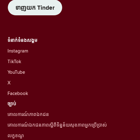
ទាញយក Tinder
ទំនាក់ទំនងសង្គម
Instagram
TikTok
YouTube
X
Facebook
ច្បាប់
គោលការណ៍ភាពឯកជន
គោលការណ៍ឯកជនភាពស្ដីពីទិន្នន័យសុខភាពអ្នកប្រើប្រាស់
លក្ខខណ្ឌ