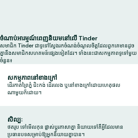
ចំណាប់អារម្មណ៍ពេញនិយមនៅលើ Tinder
សមាជិក Tinder ជាទូទៅស្វែងរកចំណង់ចំណូលចិត្តដែលពួកគេមានដូច
គ្នានឹងសមាជិកសហគមន៍ផ្សេងទៀតដែរ។ ទាំងនេះជាសកម្មភាពទូទៅមួយ
ចំនួន៖
សកម្មភាពនៅខាងក្រៅ
ដើរកាត់ព្រៃភ្នំ ជិះកង់ ដើរលេង ឬនៅខាងក្រៅដោយហេតុផល
ណាមួយក៏ដោយ។
សិល្បៈ
ថតរូប ទៅមើលកុន ផ្លាស់ប្តូរភាសាគ្នា និយាយទៅគឺអ្វីដែលមាន
ប្រធានបទសម្រាប់ឱ្យអ្នកនិយាយគ្នាបាន។