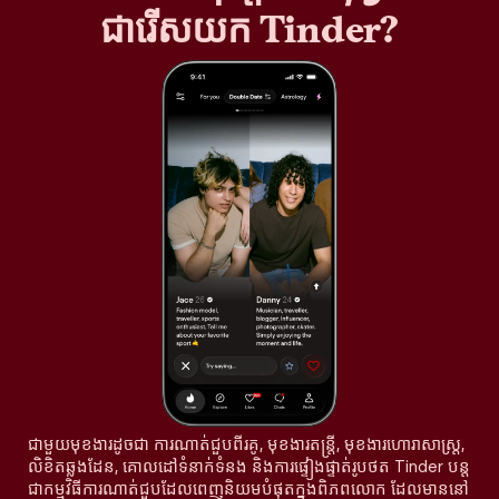
ជារើសយក Tinder?
ជាមួយមុខងារដូចជា ការណាត់ជួបពីរគូ, មុខងារតន្រ្តី, មុខងារហោរាសាស្ត្រ,
លិខិតឆ្លងដែន, គោលដៅទំនាក់ទំនង និងការផ្ទៀងផ្ទាត់រូបថត Tinder បន្ត
ជាកម្មវិធីការណាត់ជួបដែលពេញនិយមបំផុតក្នុងពិភពលោក ដែលមាននៅ