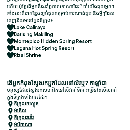
ហើយ ប៉ុន្តែតើអ្នកនឹងនាំពួកគេទៅណាដែរ? ចាំយើងជួយអ្នក។
ទាំងនេះគឺជាកន្លែងល្អបំផុតសម្រាប់ការណាត់ជួប និងអ្វីៗដែល
ពេញនិយមនៅក្នុងទីក្រុង៖
Lake Caliraya
Batis ng Makiling
Montepico Hidden Spring Resort
Laguna Hot Spring Resort
Rizal Shrine
តើអ្នកកំពុងស្វែងរកអ្នកដែលនៅលីវឬ? កាឡាំបា
មនុស្សដែលស្វែងរកសមាជិកនៅលីវនៅទីនោះច្រើនតែមើលនៅ
ក្នុងទីក្រុងទាំងនេះដែរ។
ទីក្រុងកេហ្សុន
ម៉ានីល
ទីក្រុងដាវ៉ាវ
ម៉ារីកាណា