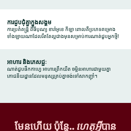
ការជួបជុំគ្នាក្នុងសង្គម
ការប្រគំតន្ត្រី ពិធីបុណ្យ ខារ៉ាអូខេ កីឡា ពោលគឺប្រភេទគម្រោង
ទាំងឡាយណាដែលរឹតតែល្អជាងមុនសម្រាប់ការណាត់ជួបអ្នកថ្មី!
អាហារ និងភេសជ្ជៈ
ណាត់ជួបផឹកកាហ្វេ អាហារព្រឹកយឺត ចម្អិនអាហារជាមួយគ្នា
ភោជនីយដ្ឋានដែលមនុស្សគ្រប់គ្នាចង់ទៅសាកញ៉ាំ។
មែនហើយ ប៉ុន្តែ..
ហេតុអ្វី
បាន