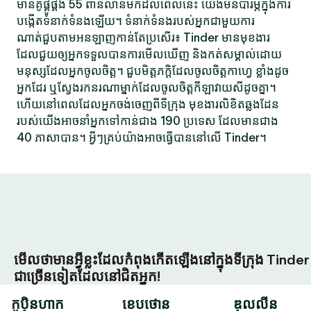
មានគូផ្គូផ្គង 55 ពាន់លានមកដល់ពេលនេះ យើងមិនបារម្ភក្នុងការ
បង្កើតទំនាក់ទំនងឡើយ។ ទំនាក់ទំនងរបស់អ្នកជាមួយការ
ណាត់ជួបតាមអនឡាញកាន់តែប្រសើរ៖ Tinder មានមុខងារ
ដែលជួយឲ្យអ្នកទទួលបានការមើលឃើញ និងកត់សម្គាល់ដោយ
មនុស្សដែលអ្នកចូលចិត្ត។ ជួបមិត្តភក្តិដែលចូលចិត្តកាហ្វេ ខ្លាំងដូច
អ្នកដែរ ឬស្វែងរកនរណាម្នាក់ដែលចូលចិត្តកីឡាវាយសីដូចគ្នា។
ហើយនៅពេលដែលអ្នកចង់ចេញពីទីក្រុង មុខងារលិខិតឆ្លងដែន
របស់យើងអាចនាំអ្នកទៅកាន់ជាង 190 ប្រទេស ដែលមានជាង
40 ភាសាបាន។ អ្វីៗគ្រប់យ៉ាងអាចធ្វើបាននៅលើ Tinder។
មើលថាមានអ្វីខ្លះដែលកំពុងកើតឡើងនៅក្នុងទីក្រុង Tinder
ជាច្រើនទៀតដែលនៅជិតអ្នក!
កូប៉ិនហាក
ខេបថោន
ឌុលលីន