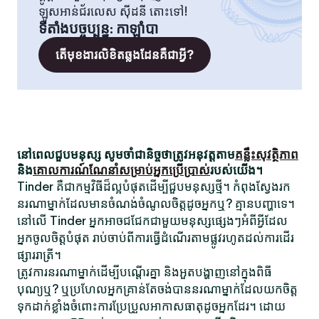
ឡូសអាន់ជ័រលេស ស៊ីដនី តោះទៅ!
ទីតាំងបច្ចុប្បន្ន
:
កាឡាំបា
តើមុខងារលិខិតឆ្លងដែនគឺជាអ្វី?
នៅពេលជួបមនុស្ស សូមចាំជានិច្ចថាត្រូវអនុវត្តតាម
គន្លឹះសុវត្ថិភាព
និង
គោលការណ៍ណែនាំសម្រាប់អ្នកប្រើប្រាស់
របស់យើង។
Tinder គឺជាកម្មវិធីដ៏ល្អបំផុតដើម្បីជួបមនុស្សថ្មី។ កំពុងស្វែងរក
នរណាម្នាក់ដែលមានចំណង់ចំណូលចិត្តដូចអ្នកឬ? គ្មានបញ្ហាទេ។
នៅលើ Tinder អ្នកអាចជជែកជាមួយមនុស្សផ្សេងៗអំពីអ្វីដែល
អ្នកចូលចិត្តបំផុត រាប់ចាប់ពីការធ្វើដំណើរតាមផ្លូវរហូតដល់ការដើរ
ផ្សាររាត្រី។
ត្រូវការនរណាម្នាក់ដើម្បីបណ្តើរគ្នា និងអួតបង្ហាញនៅក្នុងពិធី
បុណ្យឬ? ឬប្រហែលអ្នកគ្រាន់តែចង់បាននរណាម្នាក់ដែលយកចិត្ត
ទុកដាក់ខ្លាំងចំពោះការប្រែប្រួលអាកាសធាតុដូចអ្នកដែរ។ ដោយ