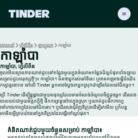
ទំ
ព័
រ
ដើ
ម
គោលដៅ
ហ្វីលីពីន
ឡាហ្គូណា
កាឡាំបា
T
កាឡាំបា
i
n
d
កាឡាំបា, ហ្វីលីពីន
e
ចូលមើលស្ថានភាពណាត់ជួបនៅកន្លែងមួយក្នុងចំណោមកន្លែងដ៏ល្អបំផុតទាំងឡាយ
r
សម្រាប់ជួបមនុស្សថ្មីៗ៖ កាឡាំបា។ មិនថាអ្នករស់នៅទីនេះ ឬមានគម្រោងធ្វើដំណើរ
កម្សាន្តនោះទេ នៅលើ Tinder អ្នកអាចស្វែងរកអ្នកស្រុកជាច្រើនដែលនៅជិតអ្នក។
ប្រើ Tinder ដើម្បីផ្គូផ្គងជាមួយមនុស្សដែលមានចំណង់ចំណូលចិត្តដូចអ្នក ដើរលេង
ពេលយប់ជាមួយមិត្តភក្តិថ្មី ផឹកកម្សាន្តនៅបាក្នុងស្រុក ឬណាត់ជួបផឹកកាហ្វេ
នៅហាងកាហ្វេដែលនៅជិតនោះ។ ឬដើរលេងជុំវិញទីក្រុងដើម្បីរកមើល ឬក៏បន្ត
រកមើលអ្វីគ្រប់យ៉ាងនៅក្នុងទីក្រុងដែលធ្វើទៅល្អបំផុត។
គំនិតណាត់ជួបមួយចំនួនសម្រាប់ កាឡាំបា៖
អ្នកស្គាល់កន្លែងល្អបំផុតដើម្បីស្វែងរកមនុស្សដែលនៅជិតអ្នក