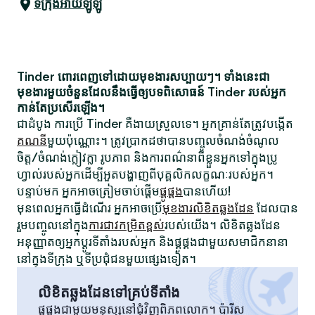
ទីក្រុងអាយឡូឡូ
Tinder ពោរពេញទៅដោយមុខងារសប្បាយៗ។ ទាំងនេះជា
មុខងារមួយចំនួនដែលនឹងធ្វើឲ្យបទពិសោធន៍ Tinder របស់អ្នក
កាន់តែប្រសើរឡើង។
ជាដំបូង ការប្រើ Tinder គឺងាយស្រួលទេ។ អ្នកគ្រាន់តែត្រូវបង្កើត
គណនី
មួយប៉ុណ្ណោះ។ ត្រូវប្រាកដថាបានបញ្ចូលចំណង់ចំណូល
ចិត្ត/ចំណង់ក្លៀវក្លា រូបភាព និងការពណ៌នាពីខ្លួនអ្នកទៅក្នុងប្រូ
ហ្វាល់របស់អ្នកដើម្បីអួតបង្ហាញពីបុគ្គលិកលក្ខណៈរបស់អ្នក។
បន្ទាប់មក អ្នកអាចត្រៀមចាប់ផ្តើម
ផ្គូផ្គង
បានហើយ!
មុនពេលអ្នកធ្វើដំណើរ អ្នកអាចប្រើ
មុខងារលិខិតឆ្លងដែន
ដែលបាន
រួមបញ្ចូលនៅក្នុង
ការជាវកម្រិតខ្ពស់
របស់យើង។ លិខិតឆ្លងដែន
អនុញ្ញាតឲ្យអ្នកប្តូរទីតាំងរបស់អ្នក និងផ្គូផ្គងជាមួយសមាជិកនានា
នៅក្នុងទីក្រុង ឬទីប្រជុំជនមួយផ្សេងទៀត។
លិខិតឆ្លងដែនទៅគ្រប់ទីតាំង
ផ្គូផ្គងជាមួយមនុស្សនៅជុំវិញពិភពលោក។ ប៉ារីស