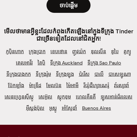
ចាប់ផ្តើម
មើលថាមានអ្វីខ្លះដែលកំពុងកើតឡើងនៅក្នុងទីក្រុង Tinder
ជាច្រើនទៀតដែលនៅជិតអ្នក!
កូប៉ិនហាក
ក្រុងប្រាក
ខេបថោន
ញូវយ៉ក
ឌុលលីន
ឌូបៃ
តូក្យូ
តេលអាវីវ
តៃប៉ិ
ទីក្រុង Auckland
ទីក្រុង Sao Paulo
ទីក្រុងបាងកក
ទីក្រុងរ៉ូម
ទីក្រុងឡុង
ប៉ារីស
បាលី
បាសេឡូណា
ប៊ែកឡាំង
ម៉ាឌ្រីដ
មែលប៊ន
ម៉ៃអាមី
រីយ៉ូដឺហ្សាណេរ៉ូ
វ៉ារស្សាវ៉ា
សេន​ហ្វ្រេ​ន​ស៊ី​ស្កូ
សេអ៊ូល
ស្តុកខុម
ហេលគីនគី
ឡូស​អាន់​ជ័រ​លេស
អ៊ីស្តង់ប៊ុល
អូស្លូ
អាំស្ទែដាំ
Buenos Aires