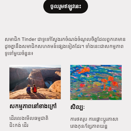
ចូលរួមឥឡូវនេះ
សមាជិក Tinder ជាទូទៅស្វែងរកចំណង់ចំណូលចិត្តដែលពួកគេមាន
ដូចគ្នានឹងសមាជិកសហគមន៍ផ្សេងទៀតដែរ។ ទាំងនេះជាសកម្មភាព
ទូទៅមួយចំនួន៖
សកម្មភាពនៅខាងក្រៅ
សិល្បៈ
ដើរលេងមើលធម្មជាតិ
ការថតរូប ការផ្តោះប្តូរភាសា
ជិះកង់ ដើរ
រោងកុន/ខ្សែភាពយន្ត