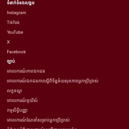
ទំនាក់ទំនងសង្គម
Instagram
TikTok
YouTube
X
Facebook
ច្បាប់
គោលការណ៍ភាពឯកជន
គោលការណ៍ឯកជនភាពស្ដីពីទិន្នន័យសុខភាពអ្នកប្រើប្រាស់
លក្ខខណ្ឌ
គោលការណ៍ខូឃីស៍
កម្មសិទ្ធិបញ្ញា
គោលការណ៍ណែនាំសម្រាប់អ្នកប្រើប្រាស់