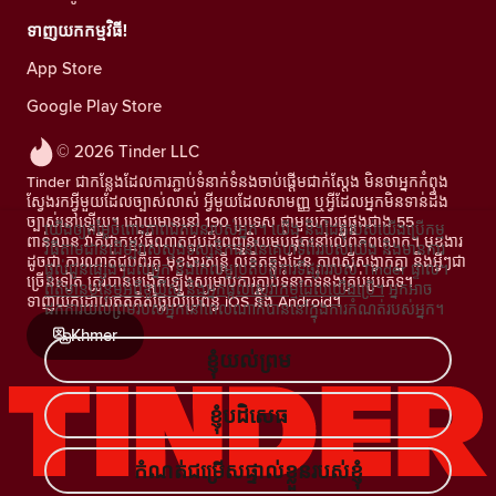
ទាញយកកម្មវិធី!
App Store
Google Play Store
© 2026 Tinder LLC
Tinder ជាកន្លែងដែលការភ្ជាប់ទំនាក់ទំនងចាប់ផ្តើមជាក់ស្តែង មិនថាអ្នកកំពុង
ស្វែងរកអ្វីមួយដែលច្បាស់លាស់ អ្វីមួយដែលសាមញ្ញ ឬអ្វីដែលអ្នកមិនទាន់ដឹង
ច្បាស់នៅឡើយ។ ដោយមាននៅ 190 ប្រទេស ជាមួយការផ្គូផ្គងជាង 55
យើងឲ្យតម្លៃចំពោះភាពឯកជនរបស់អ្នក។ យើង និងដៃគូរបស់យើងប្រើកម្ម
ពាន់លាន វាគឺជាកម្មវិធីណាត់ជួបដ៏ពេញនិយមបំផុតនៅលើពិភពលោក។ មុខងារ
វិធីតាមដានដើម្បីវាស់ស្ទង់ទស្សនិកជននៃគេហទំព័ររបស់យើង និងមានការ
ដូចជា ការណាត់ជួបពីរគូ មុខងារតន្រ្តី លិខិតឆ្លងដែន ភាពស៊ីសង្វាក់គ្នា និងអ្វីៗជា
ផ្តល់ជូនផ្សេងៗដល់អ្នក និងកែលម្អប្រតិបត្តិការទីផ្សាររបស់ Tinder ផ្ទាល់។
ច្រើនទៀត ត្រូវបានបង្កើតឡើងសម្រាប់ការភ្ជាប់ទំនាក់ទំនងគ្រប់ប្រភេទ។
ព័ត៌មានបន្ថែមអំពីខូឃីស៍ និងអ្នកផ្តល់សេវាកម្មដែលយើងប្រើ។
អ្នកអាច
ទាញយកដោយឥតគិតថ្លៃលើប្រព័ន្ធ iOS និង Android។
ដកការយល់ព្រមរបស់អ្នកនៅពេលណាក៏បាននៅក្នុងការកំណត់របស់អ្នក។
Khmer
ខ្ញុំយល់ព្រម
ខ្ញុំបដិសេធ
កំណត់ជម្រើសផ្ទាល់ខ្លួនរបស់ខ្ញុំ