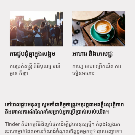
ការជួបជុំគ្នាក្នុងសង្គម
អាហារ និងភេសជ្ជៈ
ការប្រគំតន្ត្រី ពិធីបុណ្យ ខារ៉ា
កាហ្វេ អាហារព្រឹកយឺត ការ
អូខេ កីឡា
ចម្អិនអាហារ
នៅពេលជួបមនុស្ស សូមចាំជានិច្ចថាត្រូវអនុវត្តតាម
គន្លឹះសុវត្ថិភាព
និង
គោលការណ៍ណែនាំសម្រាប់អ្នកប្រើប្រាស់
របស់យើង។
Tinder គឺជាកម្មវិធីដ៏ល្អបំផុតដើម្បីជួបមនុស្សថ្មី។ កំពុងស្វែងរក
នរណាម្នាក់ដែលមានចំណង់ចំណូលចិត្តដូចអ្នកឬ? គ្មានបញ្ហាទេ។