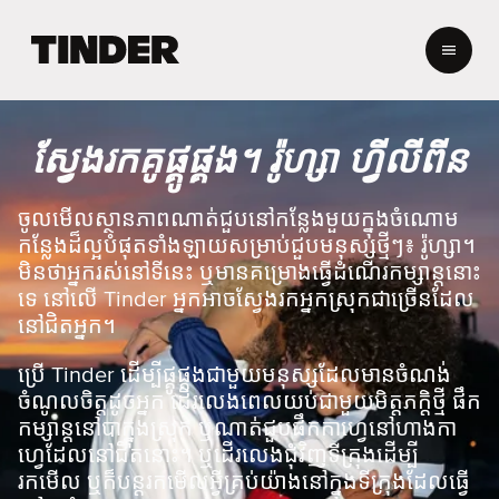
ទំ
ព័
រ
ដើ
ម
ស្វែងរកគូផ្គូផ្គង។ រ៉ូហ្សា ហ្វីលីពីន
T
i
n
ចូលមើលស្ថានភាពណាត់ជួបនៅកន្លែងមួយក្នុងចំណោម
d
កន្លែងដ៏ល្អបំផុតទាំងឡាយសម្រាប់ជួបមនុស្សថ្មីៗ៖ រ៉ូហ្សា។
e
មិនថាអ្នករស់នៅទីនេះ ឬមានគម្រោងធ្វើដំណើរកម្សាន្តនោះ
r
ទេ នៅលើ Tinder អ្នកអាចស្វែងរកអ្នកស្រុកជាច្រើនដែល
នៅជិតអ្នក។
ប្រើ Tinder ដើម្បីផ្គូផ្គងជាមួយមនុស្សដែលមានចំណង់
ចំណូលចិត្តដូចអ្នក ដើរលេងពេលយប់ជាមួយមិត្តភក្តិថ្មី ផឹក
កម្សាន្តនៅបាក្នុងស្រុក ឬណាត់ជួបផឹកកាហ្វេនៅហាងកា
ហ្វេដែលនៅជិតនោះ។ ឬដើរលេងជុំវិញទីក្រុងដើម្បី
រកមើល ឬក៏បន្តរកមើលអ្វីគ្រប់យ៉ាងនៅក្នុងទីក្រុងដែលធ្វើ