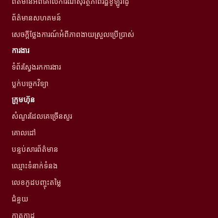
ព័ត៌មានអំពីគោលការណ៍សុវត្ថិភាពរដ្ឋខូឡូរ៉ាដូ
ព័ត៌មានសហគមន៍
សេចក្តីថ្លែងការណ៍អំពីភាពងាយស្រួលប្រើប្រាស់
ការងារ
ទំព័រស្វែងរកការងារ
ប្លក់បច្ចេកវិទ្យា
ក្រុមហ៊ុន
សំណួរដែលគេច្រើនសួរ
គោលដៅ
បន្ទប់សារព័ត៌មាន
ឈ្មោះទំនាក់ទំនង
លេខកូដបញ្ចុះតម្លៃ
ជំនួយ
កាតកាដូ