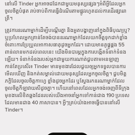
នៅលើ Tinder អ្នកអាចជជែកជាមួយមនុស្សផ្សេងៗអំពីអ្វីដែលអ្នក
ចូលចិត្តបំផុត រាប់ចាប់ពីការធ្វើដំណើរតាមផ្លូវរហូតដល់ការដើរផ្សាររា
ត្រី។
ត្រូវការនរណាម្នាក់ដើម្បីបណ្តើរគ្នា និងអួតបង្ហាញនៅក្នុងពិធីបុណ្យឬ?
ឬប្រហែលអ្នកគ្រាន់តែចង់បាននរណាម្នាក់ដែលយកចិត្តទុកដាក់ខ្លាំង
ចំពោះការប្រែប្រួលអាកាសធាតុដូចអ្នកដែរ។ ដោយមានគូផ្គូផ្គង 55
ពាន់លានមកដល់ពេលនេះ យើងមិនបារម្ភក្នុងការបង្កើតទំនាក់ទំនង
ឡើយ។ ទំនាក់ទំនងរបស់អ្នកជាមួយការណាត់ជួបតាមអនឡាញ
កាន់តែប្រសើរ៖ Tinder មានមុខងារដែលជួយឲ្យអ្នកទទួលបានការ
មើលឃើញ និងកត់សម្គាល់ដោយមនុស្សដែលអ្នកចូលចិត្ត។ ជួបមិត្ត
ភក្តិដែលចូលចិត្តកាហ្វេ ខ្លាំងដូចអ្នកដែរ ឬស្វែងរកនរណាម្នាក់ដែល
ចូលចិត្តកីឡាវាយសីដូចគ្នា។ ហើយនៅពេលដែលអ្នកចង់ចេញពីទីក្រុង
មុខងារលិខិតឆ្លងដែនរបស់យើងអាចនាំអ្នកទៅកាន់ជាង 190 ប្រទេស
ដែលមានជាង 40 ភាសាបាន។ អ្វីៗគ្រប់យ៉ាងអាចធ្វើបាននៅលើ
Tinder។