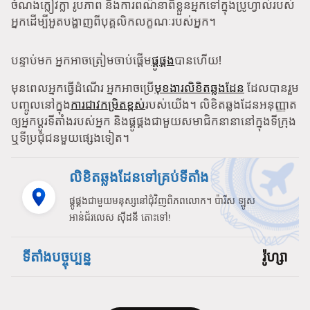
ចំណង់ក្លៀវក្លា រូបភាព និងការពណ៌នាពីខ្លួនអ្នកទៅក្នុងប្រូហ្វាល់របស់
អ្នកដើម្បីអួតបង្ហាញពីបុគ្គលិកលក្ខណៈរបស់អ្នក។
បន្ទាប់មក អ្នកអាចត្រៀមចាប់ផ្តើម
ផ្គូផ្គង
បានហើយ!
មុនពេលអ្នកធ្វើដំណើរ អ្នកអាចប្រើ
មុខងារលិខិតឆ្លងដែន
ដែលបានរួម
បញ្ចូលនៅក្នុង
ការជាវកម្រិតខ្ពស់
របស់យើង។ លិខិតឆ្លងដែនអនុញ្ញាត
ឲ្យអ្នកប្តូរទីតាំងរបស់អ្នក និងផ្គូផ្គងជាមួយសមាជិកនានានៅក្នុងទីក្រុង
ឬទីប្រជុំជនមួយផ្សេងទៀត។
លិខិតឆ្លងដែនទៅគ្រប់ទីតាំង
ផ្គូផ្គងជាមួយមនុស្សនៅជុំវិញពិភពលោក។ ប៉ារីស ឡូស
អាន់ជ័រលេស ស៊ីដនី តោះទៅ!
ទីតាំងបច្ចុប្បន្ន
រ៉ូហ្សា