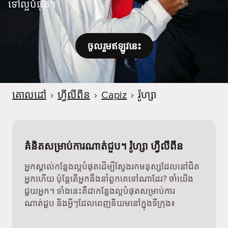
ទៅល្អបំផុត។
ចូលរួមឥឡូវនេះ
គោលដៅ
›
ហ្វីលីពីន
›
Capiz
›
រ៉ូហ្សា
គំនិតសម្រាប់ការណាត់ជួប។ រ៉ូហ្សា ហ្វីលីពីន
អ្នកស្គាល់កន្លែងល្អបំផុតដើម្បីស្វែងរកមនុស្សដែលនៅជិត
អ្នកហើយ ប៉ុន្តែតើអ្នកនឹងនាំពួកគេទៅណាដែរ? ចាំយើង
ជួយអ្នក។ ទាំងនេះគឺជាកន្លែងល្អបំផុតសម្រាប់ការ
ណាត់ជួប និងអ្វីៗដែលពេញនិយមនៅក្នុងទីក្រុង៖