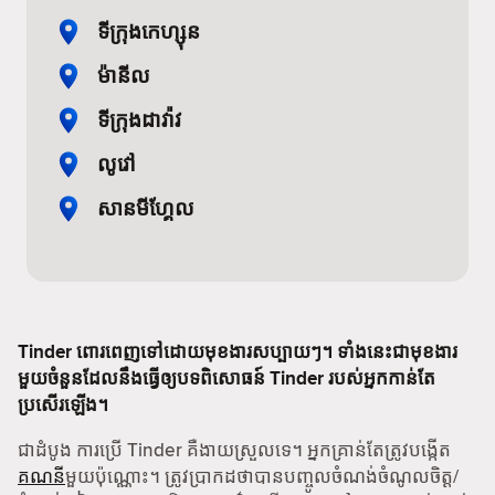
ទីក្រុងកេហ្សុន
ម៉ានីល
ទីក្រុងដាវ៉ាវ
លូវៅ
សានមីហ្គែល
Tinder ពោរពេញទៅដោយមុខងារសប្បាយៗ។ ទាំងនេះជាមុខងារ
មួយចំនួនដែលនឹងធ្វើឲ្យបទពិសោធន៍ Tinder របស់អ្នកកាន់តែ
ប្រសើរឡើង។
ជាដំបូង ការប្រើ Tinder គឺងាយស្រួលទេ។ អ្នកគ្រាន់តែត្រូវបង្កើត
គណនី
មួយប៉ុណ្ណោះ។ ត្រូវប្រាកដថាបានបញ្ចូលចំណង់ចំណូលចិត្ត/