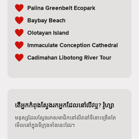
Palina Greenbelt Ecopark
Baybay Beach
Olotayan Island
Immaculate Conception Cathedral
Cadimahan Libotong River Tour
តើអ្នកកំពុងស្វែងរកអ្នកដែលនៅលីវឬ? រ៉ូហ្សា
មនុស្សដែលស្វែងរកសមាជិកនៅលីវនៅទីនោះច្រើនតែ
មើលនៅក្នុងទីក្រុងទាំងនេះដែរ។