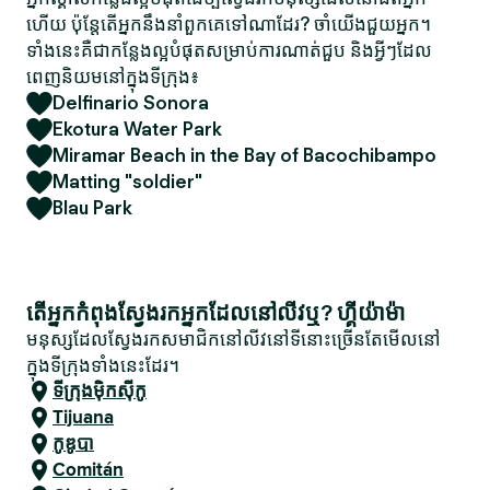
ហើយ ប៉ុន្តែតើអ្នកនឹងនាំពួកគេទៅណាដែរ? ចាំយើងជួយអ្នក។
ទាំងនេះគឺជាកន្លែងល្អបំផុតសម្រាប់ការណាត់ជួប និងអ្វីៗដែល
ពេញនិយមនៅក្នុងទីក្រុង៖
Delfinario Sonora
Ekotura Water Park
Miramar Beach in the Bay of Bacochibampo
Matting "soldier"
Blau Park
តើអ្នកកំពុងស្វែងរកអ្នកដែលនៅលីវឬ? ហ្គីយ៉ាម៉ា
មនុស្សដែលស្វែងរកសមាជិកនៅលីវនៅទីនោះច្រើនតែមើលនៅ
ក្នុងទីក្រុងទាំងនេះដែរ។
ទីក្រុងម៉ិកស៊ីកូ
Tijuana
កូឌូបា
Comitán