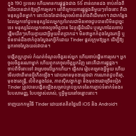
ក្នុង 190 ប្រទេស ហើយមានការផ្គូផ្គងជាង 55 ពាន់លានដង ចាប់តាំងពី
យើងបានដាក់ឱ្យប្រើការអូស។ នៅពីក្រោយការផ្គូផ្គងនីមួយៗទាំងនោះ គឺជា
មនុស្សពិតម្នាក់។ នោះតែងតែជាចំណុចសំខាន់តាំងពីដើមមក។ វាជាកន្លែង
ដែលអ្នកទៅជួបមនុស្សដែលអ្នកប្រហែលជាមិនអាចជួបបានបើមិនដូច្នេះ
ទេ៖ មនុស្សដែលអ្នកអាចលួចចិត្តបាន ដៃគូធ្វើដំណើរ ឬស្នេហាដែលចាប់
ផ្តើមយឺតៗហើយក្លាយជាអ្វីមួយពិតប្រាកដ។ មិនថាអ្នកកំពុងស្វែងរកអ្វី ឬ
មិនទាន់ដឹងថាកំពុងស្វែងរកអ្វីក៏ដោយ Tinder ផ្តល់ក្រុមឱ្យអ្នក ដើម្បីឱ្យ
អ្នកអាចស្វែងយល់វាបាន។
បង្កើតប្រូហ្វាល់ កំណត់ចំណូលចិត្តរបស់អ្នក ហើយចាប់ផ្តើមការអូស។ អ្នក
ចូលចិត្តនរណាម្នាក់ ហើយពួកគេចូលចិត្តអ្នកវិញ នោះគឺជាការផ្គូផ្គង។
ចាប់ពីទីនោះទៅ វាស្រេចលើអ្នកហើយ។ ផ្ញើសារ រៀបគម្រោងអ្វីមួយ ហើយ
មើលថាតើមានអ្វីកើតឡើង។ ដោយមានមុខងារដូចជា ការណាត់ជួបពីរគូ,
មុខងារតន្រ្តី, លិខិតឆ្លងដែន, ភាពស៊ីសង្វាក់គ្នា និងមុខងារជាច្រើនទៀត
Tinder ត្រូវបានបង្កើតឡើងសម្រាប់គ្រប់ប្រភេទនៃការភ្ជាប់ទំនាក់ទំនង៖
បែបសាមញ្ញ, បែបច្បាស់លាស់, ឬអ្វីមួយនៅចន្លោះនោះ។
ទាញយកកម្មវិធី Tinder ដោយឥតគិតថ្លៃលើ iOS និង Android។