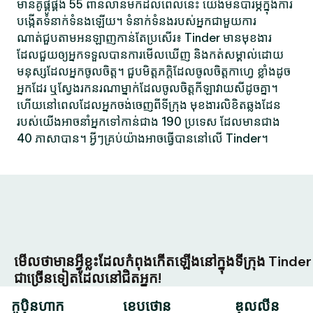
មានគូផ្គូផ្គង 55 ពាន់លានមកដល់ពេលនេះ យើងមិនបារម្ភក្នុងការ
បង្កើតទំនាក់ទំនងឡើយ។ ទំនាក់ទំនងរបស់អ្នកជាមួយការ
ណាត់ជួបតាមអនឡាញកាន់តែប្រសើរ៖ Tinder មានមុខងារ
ដែលជួយឲ្យអ្នកទទួលបានការមើលឃើញ និងកត់សម្គាល់ដោយ
មនុស្សដែលអ្នកចូលចិត្ត។ ជួបមិត្តភក្តិដែលចូលចិត្តកាហ្វេ ខ្លាំងដូច
អ្នកដែរ ឬស្វែងរកនរណាម្នាក់ដែលចូលចិត្តកីឡាវាយសីដូចគ្នា។
ហើយនៅពេលដែលអ្នកចង់ចេញពីទីក្រុង មុខងារលិខិតឆ្លងដែន
របស់យើងអាចនាំអ្នកទៅកាន់ជាង 190 ប្រទេស ដែលមានជាង
40 ភាសាបាន។ អ្វីៗគ្រប់យ៉ាងអាចធ្វើបាននៅលើ Tinder។
មើលថាមានអ្វីខ្លះដែលកំពុងកើតឡើងនៅក្នុងទីក្រុង Tinder
ជាច្រើនទៀតដែលនៅជិតអ្នក!
កូប៉ិនហាក
ខេបថោន
ឌុលលីន