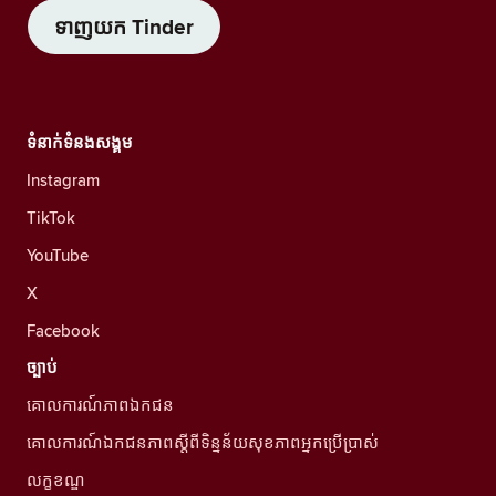
ទាញយក Tinder
ទំនាក់ទំនងសង្គម
Instagram
TikTok
YouTube
X
Facebook
ច្បាប់
គោលការណ៍ភាពឯកជន
គោលការណ៍ឯកជនភាពស្ដីពីទិន្នន័យសុខភាពអ្នកប្រើប្រាស់
លក្ខខណ្ឌ