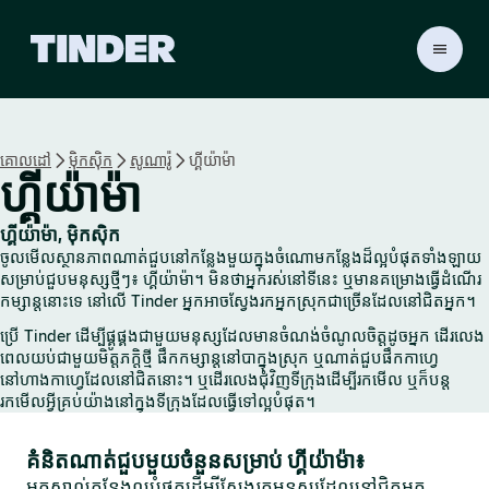
ទំ
ព័
រ
ដើ
ម
គោលដៅ
ម៉ិកស៊ិក
សូណារ៉ូ
ហ្គីយ៉ាម៉ា
T
ហ្គីយ៉ាម៉ា
i
n
d
ហ្គីយ៉ាម៉ា, ម៉ិកស៊ិក
e
ចូលមើលស្ថានភាពណាត់ជួបនៅកន្លែងមួយក្នុងចំណោមកន្លែងដ៏ល្អបំផុតទាំងឡាយ
r
សម្រាប់ជួបមនុស្សថ្មីៗ៖ ហ្គីយ៉ាម៉ា។ មិនថាអ្នករស់នៅទីនេះ ឬមានគម្រោងធ្វើដំណើរ
កម្សាន្តនោះទេ នៅលើ Tinder អ្នកអាចស្វែងរកអ្នកស្រុកជាច្រើនដែលនៅជិតអ្នក។
ប្រើ Tinder ដើម្បីផ្គូផ្គងជាមួយមនុស្សដែលមានចំណង់ចំណូលចិត្តដូចអ្នក ដើរលេង
ពេលយប់ជាមួយមិត្តភក្តិថ្មី ផឹកកម្សាន្តនៅបាក្នុងស្រុក ឬណាត់ជួបផឹកកាហ្វេ
នៅហាងកាហ្វេដែលនៅជិតនោះ។ ឬដើរលេងជុំវិញទីក្រុងដើម្បីរកមើល ឬក៏បន្ត
រកមើលអ្វីគ្រប់យ៉ាងនៅក្នុងទីក្រុងដែលធ្វើទៅល្អបំផុត។
គំនិតណាត់ជួបមួយចំនួនសម្រាប់ ហ្គីយ៉ាម៉ា៖
អ្នកស្គាល់កន្លែងល្អបំផុតដើម្បីស្វែងរកមនុស្សដែលនៅជិតអ្នក