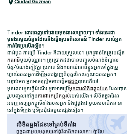
Ciudad Guzmán
Tinder ពោរពេញទៅដោយមុខងារសប្បាយៗ។ ទាំងនេះជា
មុខងារមួយចំនួនដែលនឹងធ្វើឲ្យបទពិសោធន៍ Tinder របស់អ្នក
កាន់តែប្រសើរឡើង។
ជាដំបូង ការប្រើ Tinder គឺងាយស្រួលទេ។ អ្នកគ្រាន់តែត្រូវបង្កើត
គណនី
មួយប៉ុណ្ណោះ។ ត្រូវប្រាកដថាបានបញ្ចូលចំណង់ចំណូល
ចិត្ត/ចំណង់ក្លៀវក្លា រូបភាព និងការពណ៌នាពីខ្លួនអ្នកទៅក្នុងប្រូ
ហ្វាល់របស់អ្នកដើម្បីអួតបង្ហាញពីបុគ្គលិកលក្ខណៈរបស់អ្នក។
បន្ទាប់មក អ្នកអាចត្រៀមចាប់ផ្តើម
ផ្គូផ្គង
បានហើយ!
មុនពេលអ្នកធ្វើដំណើរ អ្នកអាចប្រើ
មុខងារលិខិតឆ្លងដែន
ដែលបាន
រួមបញ្ចូលនៅក្នុង
ការជាវកម្រិតខ្ពស់
របស់យើង។ លិខិតឆ្លងដែន
អនុញ្ញាតឲ្យអ្នកប្តូរទីតាំងរបស់អ្នក និងផ្គូផ្គងជាមួយសមាជិកនានា
នៅក្នុងទីក្រុង ឬទីប្រជុំជនមួយផ្សេងទៀត។
លិខិតឆ្លងដែនទៅគ្រប់ទីតាំង
ផ្គូផ្គងជាមួយមនុស្សនៅជុំវិញពិភពលោក។ ប៉ារីស