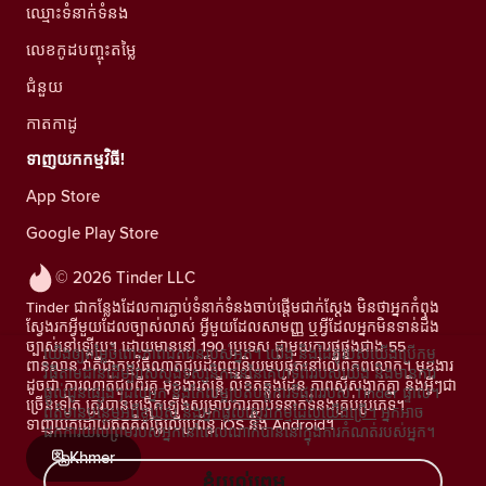
ឈ្មោះទំនាក់ទំនង
លេខកូដបញ្ចុះតម្លៃ
ជំនួយ
កាតកាដូ
ទាញយកកម្មវិធី!
App Store
Google Play Store
© 2026 Tinder LLC
Tinder ជាកន្លែងដែលការភ្ជាប់ទំនាក់ទំនងចាប់ផ្តើមជាក់ស្តែង មិនថាអ្នកកំពុង
ស្វែងរកអ្វីមួយដែលច្បាស់លាស់ អ្វីមួយដែលសាមញ្ញ ឬអ្វីដែលអ្នកមិនទាន់ដឹង
ច្បាស់នៅឡើយ។ ដោយមាននៅ 190 ប្រទេស ជាមួយការផ្គូផ្គងជាង 55
យើងឲ្យតម្លៃចំពោះភាពឯកជនរបស់អ្នក។ យើង និងដៃគូរបស់យើងប្រើកម្ម
ពាន់លាន វាគឺជាកម្មវិធីណាត់ជួបដ៏ពេញនិយមបំផុតនៅលើពិភពលោក។ មុខងារ
វិធីតាមដានដើម្បីវាស់ស្ទង់ទស្សនិកជននៃគេហទំព័ររបស់យើង និងមានការ
ដូចជា ការណាត់ជួបពីរគូ មុខងារតន្រ្តី លិខិតឆ្លងដែន ភាពស៊ីសង្វាក់គ្នា និងអ្វីៗជា
ផ្តល់ជូនផ្សេងៗដល់អ្នក និងកែលម្អប្រតិបត្តិការទីផ្សាររបស់ Tinder ផ្ទាល់។
ច្រើនទៀត ត្រូវបានបង្កើតឡើងសម្រាប់ការភ្ជាប់ទំនាក់ទំនងគ្រប់ប្រភេទ។
ព័ត៌មានបន្ថែមអំពីខូឃីស៍ និងអ្នកផ្តល់សេវាកម្មដែលយើងប្រើ។
អ្នកអាច
ទាញយកដោយឥតគិតថ្លៃលើប្រព័ន្ធ iOS និង Android។
ដកការយល់ព្រមរបស់អ្នកនៅពេលណាក៏បាននៅក្នុងការកំណត់របស់អ្នក។
Khmer
ខ្ញុំយល់ព្រម