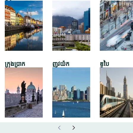
ក្រុងប្រាក
ញូវយ៉ក
ឌូបៃ