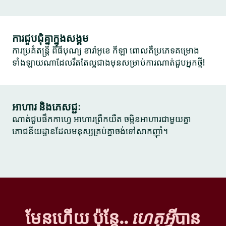
ការជួបជុំគ្នាក្នុងសង្គម
ការប្រគំតន្ត្រី ពិធីបុណ្យ ខារ៉ាអូខេ កីឡា ពោលគឺប្រភេទគម្រោង
ទាំងឡាយណាដែលរឹតតែល្អជាងមុនសម្រាប់ការណាត់ជួបអ្នកថ្មី!
អាហារ និងភេសជ្ជៈ
ណាត់ជួបផឹកកាហ្វេ អាហារព្រឹកយឺត ចម្អិនអាហារជាមួយគ្នា
ភោជនីយដ្ឋានដែលមនុស្សគ្រប់គ្នាចង់ទៅសាកញ៉ាំ។
មែនហើយ ប៉ុន្តែ..
ហេតុអ្វី
បាន