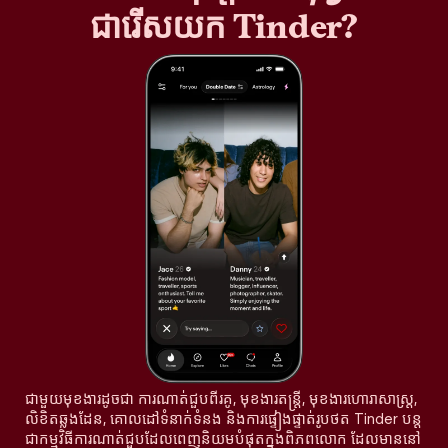
ជារើសយក Tinder?
ជាមួយមុខងារដូចជា ការណាត់ជួបពីរគូ, មុខងារតន្រ្តី, មុខងារហោរាសាស្ត្រ,
លិខិតឆ្លងដែន, គោលដៅទំនាក់ទំនង និងការផ្ទៀងផ្ទាត់រូបថត Tinder បន្ត
ជាកម្មវិធីការណាត់ជួបដែលពេញនិយមបំផុតក្នុងពិភពលោក ដែលមាននៅ