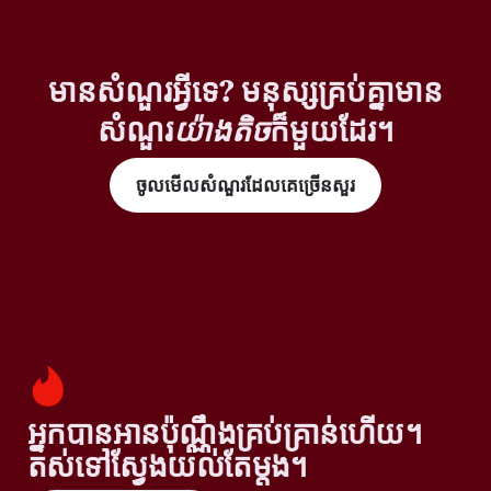
មានសំណួរអ្វីទេ? មនុស្សគ្រប់គ្នាមាន
សំណួរ
យ៉ាងតិច
ក៏មួយដែរ។
ចូលមើលសំណួរដែលគេច្រើនសួរ
អ្នកបានអានប៉ុណ្ណឹងគ្រប់គ្រាន់ហើយ។
តស់ទៅស្វែងយល់តែម្តង។