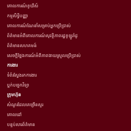
គោលការណ៍ខូឃីស៍
កម្មសិទ្ធិបញ្ញា
គោលការណ៍ណែនាំសម្រាប់អ្នកប្រើប្រាស់
ព័ត៌មានអំពីគោលការណ៍សុវត្ថិភាពរដ្ឋខូឡូរ៉ាដូ
ព័ត៌មានសហគមន៍
សេចក្តីថ្លែងការណ៍អំពីភាពងាយស្រួលប្រើប្រាស់
ការងារ
ទំព័រស្វែងរកការងារ
ប្លក់បច្ចេកវិទ្យា
ក្រុមហ៊ុន
សំណួរដែលគេច្រើនសួរ
គោលដៅ
បន្ទប់សារព័ត៌មាន