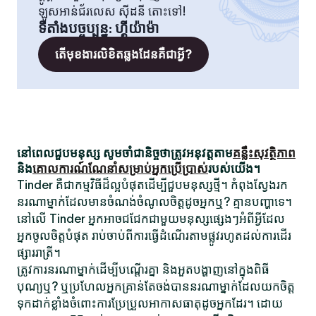
ឡូសអាន់ជ័រលេស ស៊ីដនី តោះទៅ!
ទីតាំងបច្ចុប្បន្ន
:
ហ្គីយ៉ាម៉ា
តើមុខងារលិខិតឆ្លងដែនគឺជាអ្វី?
នៅពេលជួបមនុស្ស សូមចាំជានិច្ចថាត្រូវអនុវត្តតាម
គន្លឹះសុវត្ថិភាព
និង
គោលការណ៍ណែនាំសម្រាប់អ្នកប្រើប្រាស់
របស់យើង។
Tinder គឺជាកម្មវិធីដ៏ល្អបំផុតដើម្បីជួបមនុស្សថ្មី។ កំពុងស្វែងរក
នរណាម្នាក់ដែលមានចំណង់ចំណូលចិត្តដូចអ្នកឬ? គ្មានបញ្ហាទេ។
នៅលើ Tinder អ្នកអាចជជែកជាមួយមនុស្សផ្សេងៗអំពីអ្វីដែល
អ្នកចូលចិត្តបំផុត រាប់ចាប់ពីការធ្វើដំណើរតាមផ្លូវរហូតដល់ការដើរ
ផ្សាររាត្រី។
ត្រូវការនរណាម្នាក់ដើម្បីបណ្តើរគ្នា និងអួតបង្ហាញនៅក្នុងពិធី
បុណ្យឬ? ឬប្រហែលអ្នកគ្រាន់តែចង់បាននរណាម្នាក់ដែលយកចិត្ត
ទុកដាក់ខ្លាំងចំពោះការប្រែប្រួលអាកាសធាតុដូចអ្នកដែរ។ ដោយ