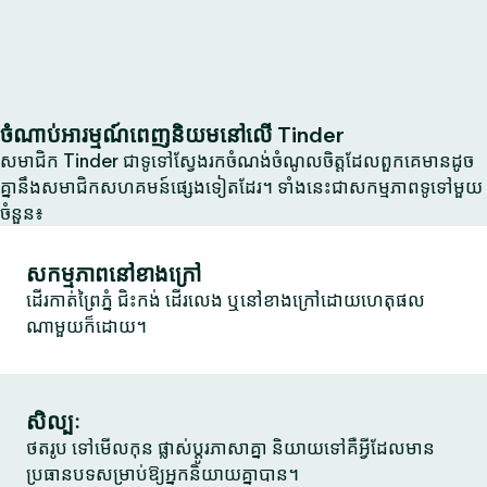
ចំណាប់អារម្មណ៍ពេញនិយមនៅលើ Tinder
សមាជិក Tinder ជាទូទៅស្វែងរកចំណង់ចំណូលចិត្តដែលពួកគេមានដូច
គ្នានឹងសមាជិកសហគមន៍ផ្សេងទៀតដែរ។ ទាំងនេះជាសកម្មភាពទូទៅមួយ
ចំនួន៖
សកម្មភាពនៅខាងក្រៅ
ដើរកាត់ព្រៃភ្នំ ជិះកង់ ដើរលេង ឬនៅខាងក្រៅដោយហេតុផល
ណាមួយក៏ដោយ។
សិល្បៈ
ថតរូប ទៅមើលកុន ផ្លាស់ប្តូរភាសាគ្នា និយាយទៅគឺអ្វីដែលមាន
ប្រធានបទសម្រាប់ឱ្យអ្នកនិយាយគ្នាបាន។