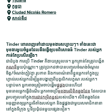
Tijuana
កូឌូបា
Ciudad Nicolás Romero
សាល់ឌឺដ
Tinder ពោរពេញទៅដោយមុខងារសប្បាយៗ។ ទាំងនេះជា
មុខងារមួយចំនួនដែលនឹងធ្វើឲ្យបទពិសោធន៍ Tinder របស់អ្នក
កាន់តែប្រសើរឡើង។
ជាដំបូង ការប្រើ Tinder គឺងាយស្រួលទេ។ អ្នកគ្រាន់តែត្រូវបង្កើត
គណនី
មួយប៉ុណ្ណោះ។ ត្រូវប្រាកដថាបានបញ្ចូលចំណង់ចំណូល
ចិត្ត/ចំណង់ក្លៀវក្លា រូបភាព និងការពណ៌នាពីខ្លួនអ្នកទៅក្នុងប្រូ
ហ្វាល់របស់អ្នកដើម្បីអួតបង្ហាញពីបុគ្គលិកលក្ខណៈរបស់អ្នក។
បន្ទាប់មក អ្នកអាចត្រៀមចាប់ផ្តើម
ផ្គូផ្គង
បានហើយ!
មុនពេលអ្នកធ្វើដំណើរ អ្នកអាចប្រើ
មុខងារលិខិតឆ្លងដែន
ដែលបាន
រួមបញ្ចូលនៅក្នុង
ការជាវកម្រិតខ្ពស់
របស់យើង។ លិខិតឆ្លងដែន
អនុញ្ញាតឲ្យអ្នកប្តូរទីតាំងរបស់អ្នក និងផ្គូផ្គងជាមួយសមាជិកនានា
នៅក្នុងទីក្រុង ឬទីប្រជុំជនមួយផ្សេងទៀត។