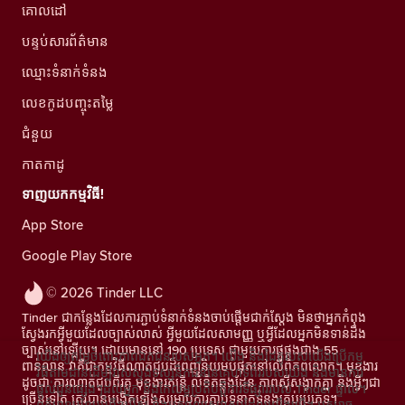
គោលដៅ
បន្ទប់សារព័ត៌មាន
ឈ្មោះទំនាក់ទំនង
លេខកូដបញ្ចុះតម្លៃ
ជំនួយ
កាតកាដូ
ទាញយកកម្មវិធី!
App Store
Google Play Store
© 2026 Tinder LLC
Tinder ជាកន្លែងដែលការភ្ជាប់ទំនាក់ទំនងចាប់ផ្តើមជាក់ស្តែង មិនថាអ្នកកំពុង
ស្វែងរកអ្វីមួយដែលច្បាស់លាស់ អ្វីមួយដែលសាមញ្ញ ឬអ្វីដែលអ្នកមិនទាន់ដឹង
ច្បាស់នៅឡើយ។ ដោយមាននៅ 190 ប្រទេស ជាមួយការផ្គូផ្គងជាង 55
យើងឲ្យតម្លៃចំពោះភាពឯកជនរបស់អ្នក។ យើង និងដៃគូរបស់យើងប្រើកម្ម
ពាន់លាន វាគឺជាកម្មវិធីណាត់ជួបដ៏ពេញនិយមបំផុតនៅលើពិភពលោក។ មុខងារ
វិធីតាមដានដើម្បីវាស់ស្ទង់ទស្សនិកជននៃគេហទំព័ររបស់យើង និងមានការ
ដូចជា ការណាត់ជួបពីរគូ មុខងារតន្រ្តី លិខិតឆ្លងដែន ភាពស៊ីសង្វាក់គ្នា និងអ្វីៗជា
ផ្តល់ជូនផ្សេងៗដល់អ្នក និងកែលម្អប្រតិបត្តិការទីផ្សាររបស់ Tinder ផ្ទាល់។
ច្រើនទៀត ត្រូវបានបង្កើតឡើងសម្រាប់ការភ្ជាប់ទំនាក់ទំនងគ្រប់ប្រភេទ។