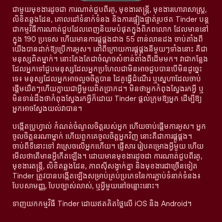
ជាមួយមុខងារដូចជា ការណាត់ជួបពីរគូ, មុខងារតន្រ្តី, មុខងារហោរាសាស្ត្រ,
លិខិតឆ្លងដែន, គោលដៅទំនាក់ទំនង និងការផ្ទៀងផ្ទាត់រូបថត Tinder បន្ត
ជាកម្មវិធីការណាត់ជួបដែលពេញនិយមបំផុតក្នុងពិភពលោក ដែលមាននៅ
ក្នុង 190 ប្រទេស ហើយមានការផ្គូផ្គងជាង 55 ពាន់លានដង ចាប់តាំងពី
យើងបានដាក់ឱ្យប្រើការអូស។ នៅពីក្រោយការផ្គូផ្គងនីមួយៗទាំងនោះ គឺជា
មនុស្សពិតម្នាក់។ នោះតែងតែជាចំណុចសំខាន់តាំងពីដើមមក។ វាជាកន្លែង
ដែលអ្នកទៅជួបមនុស្សដែលអ្នកប្រហែលជាមិនអាចជួបបានបើមិនដូច្នេះ
ទេ៖ មនុស្សដែលអ្នកអាចលួចចិត្តបាន ដៃគូធ្វើដំណើរ ឬស្នេហាដែលចាប់
ផ្តើមយឺតៗហើយក្លាយជាអ្វីមួយពិតប្រាកដ។ មិនថាអ្នកកំពុងស្វែងរកអ្វី ឬ
មិនទាន់ដឹងថាកំពុងស្វែងរកអ្វីក៏ដោយ Tinder ផ្តល់ក្រុមឱ្យអ្នក ដើម្បីឱ្យ
អ្នកអាចស្វែងយល់វាបាន។
បង្កើតប្រូហ្វាល់ កំណត់ចំណូលចិត្តរបស់អ្នក ហើយចាប់ផ្តើមការអូស។ អ្នក
ចូលចិត្តនរណាម្នាក់ ហើយពួកគេចូលចិត្តអ្នកវិញ នោះគឺជាការផ្គូផ្គង។
ចាប់ពីទីនោះទៅ វាស្រេចលើអ្នកហើយ។ ផ្ញើសារ រៀបគម្រោងអ្វីមួយ ហើយ
មើលថាតើមានអ្វីកើតឡើង។ ដោយមានមុខងារដូចជា ការណាត់ជួបពីរគូ,
មុខងារតន្រ្តី, លិខិតឆ្លងដែន, ភាពស៊ីសង្វាក់គ្នា និងមុខងារជាច្រើនទៀត
Tinder ត្រូវបានបង្កើតឡើងសម្រាប់គ្រប់ប្រភេទនៃការភ្ជាប់ទំនាក់ទំនង៖
បែបសាមញ្ញ, បែបច្បាស់លាស់, ឬអ្វីមួយនៅចន្លោះនោះ។
ទាញយកកម្មវិធី Tinder ដោយឥតគិតថ្លៃលើ iOS និង Android។