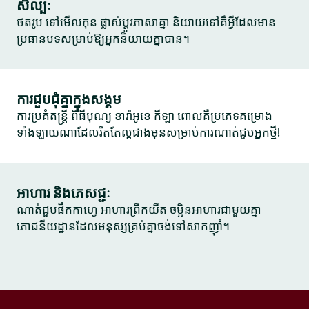
សិល្បៈ
ថតរូប ទៅមើលកុន ផ្លាស់ប្តូរភាសាគ្នា និយាយទៅគឺអ្វីដែលមាន
ប្រធានបទសម្រាប់ឱ្យអ្នកនិយាយគ្នាបាន។
ការជួបជុំគ្នាក្នុងសង្គម
ការប្រគំតន្ត្រី ពិធីបុណ្យ ខារ៉ាអូខេ កីឡា ពោលគឺប្រភេទគម្រោង
ទាំងឡាយណាដែលរឹតតែល្អជាងមុនសម្រាប់ការណាត់ជួបអ្នកថ្មី!
អាហារ និងភេសជ្ជៈ
ណាត់ជួបផឹកកាហ្វេ អាហារព្រឹកយឺត ចម្អិនអាហារជាមួយគ្នា
ភោជនីយដ្ឋានដែលមនុស្សគ្រប់គ្នាចង់ទៅសាកញ៉ាំ។