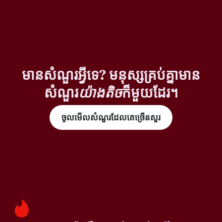
មានសំណួរអ្វីទេ? មនុស្សគ្រប់គ្នាមាន
សំណួរ
យ៉ាងតិច
ក៏មួយដែរ។
ចូលមើលសំណួរដែលគេច្រើនសួរ