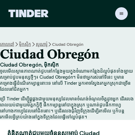
ទំ
ព័
រ
ដើ
ម
គោលដៅ
ម៉ិកស៊ិក
សូណារ៉ូ
Ciudad Obregón
T
Ciudad Obregón
i
n
d
Ciudad Obregón, ម៉ិកស៊ិក
e
ចូលមើលស្ថានភាពណាត់ជួបនៅកន្លែងមួយក្នុងចំណោមកន្លែងដ៏ល្អបំផុតទាំងឡាយ
r
សម្រាប់ជួបមនុស្សថ្មីៗ៖ Ciudad Obregón។ មិនថាអ្នករស់នៅទីនេះ ឬមាន
គម្រោងធ្វើដំណើរកម្សាន្តនោះទេ នៅលើ Tinder អ្នកអាចស្វែងរកអ្នកស្រុកជាច្រើន
ដែលនៅជិតអ្នក។
ប្រើ Tinder ដើម្បីផ្គូផ្គងជាមួយមនុស្សដែលមានចំណង់ចំណូលចិត្តដូចអ្នក ដើរលេង
ពេលយប់ជាមួយមិត្តភក្តិថ្មី ផឹកកម្សាន្តនៅបាក្នុងស្រុក ឬណាត់ជួបផឹកកាហ្វេ
នៅហាងកាហ្វេដែលនៅជិតនោះ។ ឬដើរលេងជុំវិញទីក្រុងដើម្បីរកមើល ឬក៏បន្ត
រកមើលអ្វីគ្រប់យ៉ាងនៅក្នុងទីក្រុងដែលធ្វើទៅល្អបំផុត។
គំនិតណាត់ជួបមួយចំនួនសម្រាប់ Ciudad