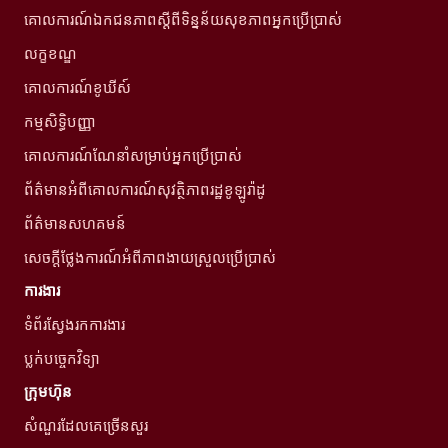
គោលការណ៍ឯកជនភាពស្ដីពីទិន្នន័យសុខភាពអ្នកប្រើប្រាស់
លក្ខខណ្ឌ
គោលការណ៍ខូឃីស៍
កម្មសិទ្ធិបញ្ញា
គោលការណ៍ណែនាំសម្រាប់អ្នកប្រើប្រាស់
ព័ត៌មានអំពីគោលការណ៍សុវត្ថិភាពរដ្ឋខូឡូរ៉ាដូ
ព័ត៌មានសហគមន៍
សេចក្តីថ្លែងការណ៍អំពីភាពងាយស្រួលប្រើប្រាស់
ការងារ
ទំព័រស្វែងរកការងារ
ប្លក់បច្ចេកវិទ្យា
ក្រុមហ៊ុន
សំណួរដែលគេច្រើនសួរ