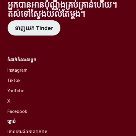
អ្នកបានអានប៉ុណ្ណឹងគ្រប់គ្រាន់ហើយ។
តស់ទៅស្វែងយល់តែម្តង។
ទាញយក Tinder
ទំនាក់ទំនងសង្គម
Instagram
TikTok
YouTube
X
Facebook
ច្បាប់
គោលការណ៍ភាពឯកជន