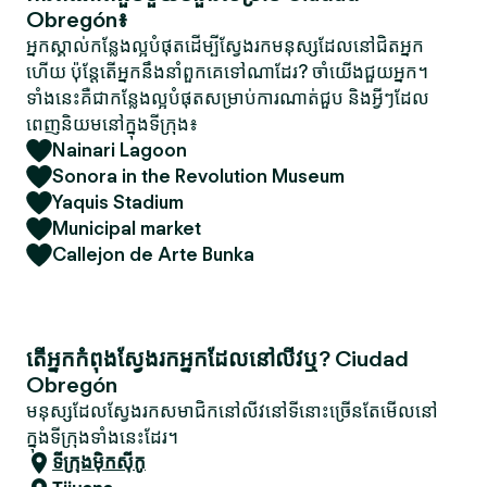
Obregón៖
អ្នកស្គាល់កន្លែងល្អបំផុតដើម្បីស្វែងរកមនុស្សដែលនៅជិតអ្នក
ហើយ ប៉ុន្តែតើអ្នកនឹងនាំពួកគេទៅណាដែរ? ចាំយើងជួយអ្នក។
ទាំងនេះគឺជាកន្លែងល្អបំផុតសម្រាប់ការណាត់ជួប និងអ្វីៗដែល
ពេញនិយមនៅក្នុងទីក្រុង៖
Nainari Lagoon
Sonora in the Revolution Museum
Yaquis Stadium
Municipal market
Callejon de Arte Bunka
តើអ្នកកំពុងស្វែងរកអ្នកដែលនៅលីវឬ? Ciudad
Obregón
មនុស្សដែលស្វែងរកសមាជិកនៅលីវនៅទីនោះច្រើនតែមើលនៅ
ក្នុងទីក្រុងទាំងនេះដែរ។
ទីក្រុងម៉ិកស៊ីកូ