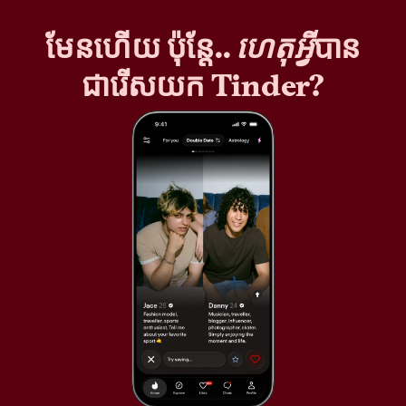
មែនហើយ ប៉ុន្តែ..
ហេតុអ្វី
បាន
ជារើសយក Tinder?