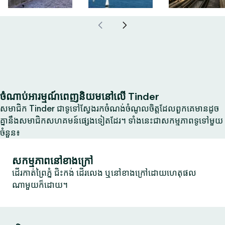
ចំណាប់អារម្មណ៍ពេញនិយមនៅលើ Tinder
សមាជិក Tinder ជាទូទៅស្វែងរកចំណង់ចំណូលចិត្តដែលពួកគេមានដូច
គ្នានឹងសមាជិកសហគមន៍ផ្សេងទៀតដែរ។ ទាំងនេះជាសកម្មភាពទូទៅមួយ
ចំនួន៖
សកម្មភាពនៅខាងក្រៅ
ដើរកាត់ព្រៃភ្នំ ជិះកង់ ដើរលេង ឬនៅខាងក្រៅដោយហេតុផល
ណាមួយក៏ដោយ។