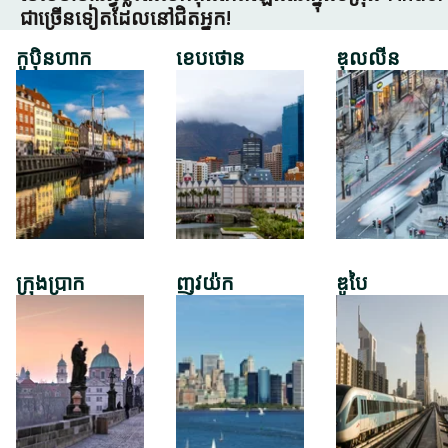
ជាច្រើនទៀតដែលនៅជិតអ្នក!
កូប៉ិនហាក
ខេបថោន
ឌុលលីន
ក្រុងប្រាក
ញូវយ៉ក
ឌូបៃ