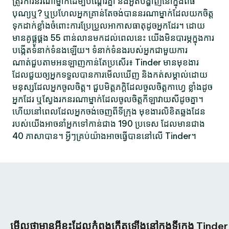
ត្រូវការនរណាម្នាក់ដើម្បីបណ្តើរគ្នា និងអួតបង្ហាញនៅក្នុងពិធី
បុណ្យឬ? ឬប្រហែលអ្នកគ្រាន់តែចង់បាននរណាម្នាក់ដែលយកចិត្ត
ទុកដាក់ខ្លាំងចំពោះការប្រែប្រួលអាកាសធាតុដូចអ្នកដែរ។ ដោយ
មានគូផ្គូផ្គង 55 ពាន់លានមកដល់ពេលនេះ យើងមិនបារម្ភក្នុងការ
បង្កើតទំនាក់ទំនងឡើយ។ ទំនាក់ទំនងរបស់អ្នកជាមួយការ
ណាត់ជួបតាមអនឡាញកាន់តែប្រសើរ៖ Tinder មានមុខងារ
ដែលជួយឲ្យអ្នកទទួលបានការមើលឃើញ និងកត់សម្គាល់ដោយ
មនុស្សដែលអ្នកចូលចិត្ត។ ជួបមិត្តភក្តិដែលចូលចិត្តកាហ្វេ ខ្លាំងដូច
អ្នកដែរ ឬស្វែងរកនរណាម្នាក់ដែលចូលចិត្តកីឡាវាយសីដូចគ្នា។
ហើយនៅពេលដែលអ្នកចង់ចេញពីទីក្រុង មុខងារលិខិតឆ្លងដែន
របស់យើងអាចនាំអ្នកទៅកាន់ជាង 190 ប្រទេស ដែលមានជាង
40 ភាសាបាន។ អ្វីៗគ្រប់យ៉ាងអាចធ្វើបាននៅលើ Tinder។
មើលថាមានអ្វីខ្លះដែលកំពុងកើតឡើងនៅក្នុងទីក្រុង Tinder