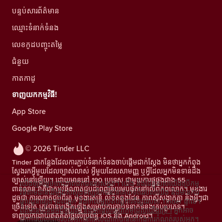
បន្ទប់សារព័ត៌មាន
ឈ្មោះទំនាក់ទំនង
លេខកូដបញ្ចុះតម្លៃ
ជំនួយ
កាតកាដូ
ទាញយកកម្មវិធី!
App Store
Google Play Store
© 2026 Tinder LLC
Tinder ជាកន្លែងដែលការភ្ជាប់ទំនាក់ទំនងចាប់ផ្តើមជាក់ស្តែង មិនថាអ្នកកំពុង
ស្វែងរកអ្វីមួយដែលច្បាស់លាស់ អ្វីមួយដែលសាមញ្ញ ឬអ្វីដែលអ្នកមិនទាន់ដឹង
ច្បាស់នៅឡើយ។ ដោយមាននៅ 190 ប្រទេស ជាមួយការផ្គូផ្គងជាង 55
យើងឲ្យតម្លៃចំពោះភាពឯកជនរបស់អ្នក។ យើង និងដៃគូរបស់យើងប្រើកម្ម
ពាន់លាន វាគឺជាកម្មវិធីណាត់ជួបដ៏ពេញនិយមបំផុតនៅលើពិភពលោក។ មុខងារ
វិធីតាមដានដើម្បីវាស់ស្ទង់ទស្សនិកជននៃគេហទំព័ររបស់យើង និងមានការ
ដូចជា ការណាត់ជួបពីរគូ មុខងារតន្រ្តី លិខិតឆ្លងដែន ភាពស៊ីសង្វាក់គ្នា និងអ្វីៗជា
ផ្តល់ជូនផ្សេងៗដល់អ្នក និងកែលម្អប្រតិបត្តិការទីផ្សាររបស់ Tinder ផ្ទាល់។
ច្រើនទៀត ត្រូវបានបង្កើតឡើងសម្រាប់ការភ្ជាប់ទំនាក់ទំនងគ្រប់ប្រភេទ។
ព័ត៌មានបន្ថែមអំពីខូឃីស៍ និងអ្នកផ្តល់សេវាកម្មដែលយើងប្រើ។
អ្នកអាច
ទាញយកដោយឥតគិតថ្លៃលើប្រព័ន្ធ iOS និង Android។
ដកការយល់ព្រមរបស់អ្នកនៅពេលណាក៏បាននៅក្នុងការកំណត់របស់អ្នក។