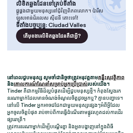
លិខិតឆ្លងដែនទៅគ្រប់ទីតាំង
ផ្គូផ្គងជាមួយមនុស្សនៅជុំវិញពិភពលោក។ ប៉ារីស
ឡូសអាន់ជ័រលេស ស៊ីដនី តោះទៅ!
ទីតាំងបច្ចុប្បន្ន
:
Ciudad Valles
តើមុខងារលិខិតឆ្លងដែនគឺជាអ្វី?
នៅពេលជួបមនុស្ស សូមចាំជានិច្ចថាត្រូវអនុវត្តតាម
គន្លឹះសុវត្ថិភាព
និង
គោលការណ៍ណែនាំសម្រាប់អ្នកប្រើប្រាស់
របស់យើង។
Tinder គឺជាកម្មវិធីដ៏ល្អបំផុតដើម្បីជួបមនុស្សថ្មី។ កំពុងស្វែងរក
នរណាម្នាក់ដែលមានចំណង់ចំណូលចិត្តដូចអ្នកឬ? គ្មានបញ្ហាទេ។
នៅលើ Tinder អ្នកអាចជជែកជាមួយមនុស្សផ្សេងៗអំពីអ្វីដែល
អ្នកចូលចិត្តបំផុត រាប់ចាប់ពីការធ្វើដំណើរតាមផ្លូវរហូតដល់ការដើរ
ផ្សាររាត្រី។
ត្រូវការនរណាម្នាក់ដើម្បីបណ្តើរគ្នា និងអួតបង្ហាញនៅក្នុងពិធី