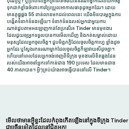
បុណ្យឬ? ឬប្រហែលអ្នកគ្រាន់តែចង់បាននរណាម្នាក់ដែលយកចិត្ត
ទុកដាក់ខ្លាំងចំពោះការប្រែប្រួលអាកាសធាតុដូចអ្នកដែរ។ ដោយ
មានគូផ្គូផ្គង 55 ពាន់លានមកដល់ពេលនេះ យើងមិនបារម្ភក្នុងការ
បង្កើតទំនាក់ទំនងឡើយ។ ទំនាក់ទំនងរបស់អ្នកជាមួយការ
ណាត់ជួបតាមអនឡាញកាន់តែប្រសើរ៖ Tinder មានមុខងារ
ដែលជួយឲ្យអ្នកទទួលបានការមើលឃើញ និងកត់សម្គាល់ដោយ
មនុស្សដែលអ្នកចូលចិត្ត។ ជួបមិត្តភក្តិដែលចូលចិត្តកាហ្វេ ខ្លាំងដូច
អ្នកដែរ ឬស្វែងរកនរណាម្នាក់ដែលចូលចិត្តកីឡាវាយសីដូចគ្នា។
ហើយនៅពេលដែលអ្នកចង់ចេញពីទីក្រុង មុខងារលិខិតឆ្លងដែន
របស់យើងអាចនាំអ្នកទៅកាន់ជាង 190 ប្រទេស ដែលមានជាង
40 ភាសាបាន។ អ្វីៗគ្រប់យ៉ាងអាចធ្វើបាននៅលើ Tinder។
មើលថាមានអ្វីខ្លះដែលកំពុងកើតឡើងនៅក្នុងទីក្រុង Tinder
ជាច្រើនទៀតដែលនៅជិតអ្នក!