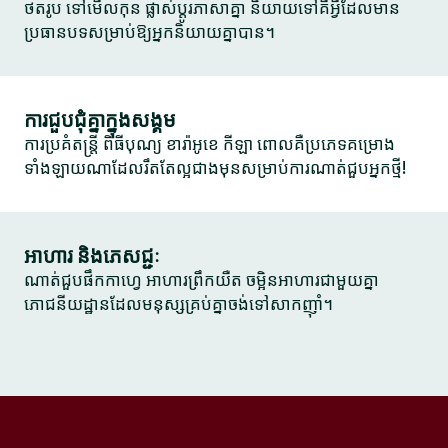
ថតរូប ទៅមើលកុន ផ្លាស់ប្តូរភាសាគ្នា និយាយទៅគឺអ្វីដែលមាន
ប្រធានបទសម្រាប់ឱ្យអ្នកនិយាយគ្នាបាន។
ការជួបជុំគ្នាក្នុងសង្គម
ការប្រគំតន្ត្រី ពិធីបុណ្យ ខារ៉ាអូខេ កីឡា ពោលគឺប្រភេទគម្រោង
ទាំងឡាយណាដែលរឹតតែល្អជាងមុនសម្រាប់ការណាត់ជួបអ្នកថ្មី!
អាហារ និងភេសជ្ជៈ
ណាត់ជួបផឹកកាហ្វេ អាហារព្រឹកយឺត ចម្អិនអាហារជាមួយគ្នា
ភោជនីយដ្ឋានដែលមនុស្សគ្រប់គ្នាចង់ទៅសាកញ៉ាំ។