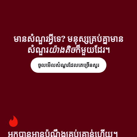
មានសំណួរអ្វីទេ? មនុស្សគ្រប់គ្នាមាន
សំណួរ
យ៉ាងតិច
ក៏មួយដែរ។
ចូលមើលសំណួរដែលគេច្រើនសួរ
អ្នកបានអានប៉ុណ្ណឹងគ្រប់គ្រាន់ហើយ។