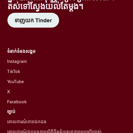
តស់ទៅស្វែងយល់តែម្តង។
ទាញយក Tinder
ទំនាក់ទំនងសង្គម
Instagram
TikTok
YouTube
X
Facebook
ច្បាប់
គោលការណ៍ភាពឯកជន
គោលការណ៍ឯកជនភាពស្ដីពីទិន្នន័យសុខភាពអ្នកប្រើប្រាស់