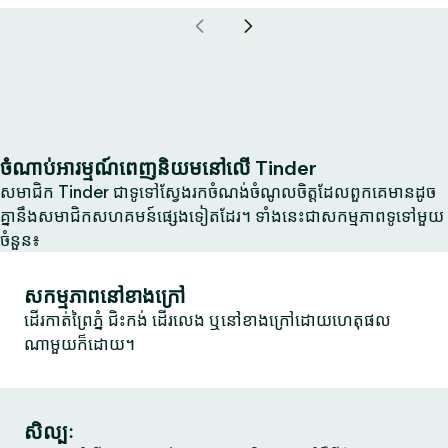
ចំណាប់អារម្មណ៍ពេញនិយមនៅលើ Tinder
សមាជិក Tinder ជាទូទៅស្វែងរកចំណង់ចំណូលចិត្តដែលពួកគេមានដូច
គ្នានឹងសមាជិកសហគមន៍ផ្សេងទៀតដែរ។ ទាំងនេះជាសកម្មភាពទូទៅមួយ
ចំនួន៖
សកម្មភាពនៅខាងក្រៅ
ដើរកាត់ព្រៃភ្នំ ជិះកង់ ដើរលេង ឬនៅខាងក្រៅដោយហេតុផល
ណាមួយក៏ដោយ។
សិល្បៈ