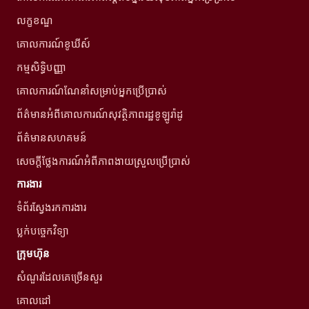
លក្ខខណ្ឌ
គោលការណ៍ខូឃីស៍
កម្មសិទ្ធិបញ្ញា
គោលការណ៍ណែនាំសម្រាប់អ្នកប្រើប្រាស់
ព័ត៌មានអំពីគោលការណ៍សុវត្ថិភាពរដ្ឋខូឡូរ៉ាដូ
ព័ត៌មានសហគមន៍
សេចក្តីថ្លែងការណ៍អំពីភាពងាយស្រួលប្រើប្រាស់
ការងារ
ទំព័រស្វែងរកការងារ
ប្លក់បច្ចេកវិទ្យា
ក្រុមហ៊ុន
សំណួរដែលគេច្រើនសួរ
គោលដៅ