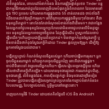
លិខិតឆ្លងដែន, គោលដៅទំនាក់ទំនង និងការផ្ទៀងផ្ទាត់រូបថត Tinder បន្ត
ជាកម្មវិធីការណាត់ជួបដែលពេញនិយមបំផុតក្នុងពិភពលោក ដែលមាននៅ
ក្នុង 190 ប្រទេស ហើយមានការផ្គូផ្គងជាង 55 ពាន់លានដង ចាប់តាំងពី
យើងបានដាក់ឱ្យប្រើការអូស។ នៅពីក្រោយការផ្គូផ្គងនីមួយៗទាំងនោះ គឺជា
មនុស្សពិតម្នាក់។ នោះតែងតែជាចំណុចសំខាន់តាំងពីដើមមក។ វាជាកន្លែង
ដែលអ្នកទៅជួបមនុស្សដែលអ្នកប្រហែលជាមិនអាចជួបបានបើមិនដូច្នេះ
ទេ៖ មនុស្សដែលអ្នកអាចលួចចិត្តបាន ដៃគូធ្វើដំណើរ ឬស្នេហាដែលចាប់
ផ្តើមយឺតៗហើយក្លាយជាអ្វីមួយពិតប្រាកដ។ មិនថាអ្នកកំពុងស្វែងរកអ្វី ឬ
មិនទាន់ដឹងថាកំពុងស្វែងរកអ្វីក៏ដោយ Tinder ផ្តល់ក្រុមឱ្យអ្នក ដើម្បីឱ្យ
អ្នកអាចស្វែងយល់វាបាន។
បង្កើតប្រូហ្វាល់ កំណត់ចំណូលចិត្តរបស់អ្នក ហើយចាប់ផ្តើមការអូស។ អ្នក
ចូលចិត្តនរណាម្នាក់ ហើយពួកគេចូលចិត្តអ្នកវិញ នោះគឺជាការផ្គូផ្គង។
ចាប់ពីទីនោះទៅ វាស្រេចលើអ្នកហើយ។ ផ្ញើសារ រៀបគម្រោងអ្វីមួយ ហើយ
មើលថាតើមានអ្វីកើតឡើង។ ដោយមានមុខងារដូចជា ការណាត់ជួបពីរគូ,
មុខងារតន្រ្តី, លិខិតឆ្លងដែន, ភាពស៊ីសង្វាក់គ្នា និងមុខងារជាច្រើនទៀត
Tinder ត្រូវបានបង្កើតឡើងសម្រាប់គ្រប់ប្រភេទនៃការភ្ជាប់ទំនាក់ទំនង៖
បែបសាមញ្ញ, បែបច្បាស់លាស់, ឬអ្វីមួយនៅចន្លោះនោះ។
ទាញយកកម្មវិធី Tinder ដោយឥតគិតថ្លៃលើ iOS និង Android។