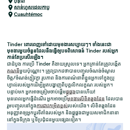
កូឌូបា
សាន់ហូសដេលកាបូ
Cuauhtémoc
Tinder ពោរពេញទៅដោយមុខងារសប្បាយៗ។ ទាំងនេះជា
មុខងារមួយចំនួនដែលនឹងធ្វើឲ្យបទពិសោធន៍ Tinder របស់អ្នក
កាន់តែប្រសើរឡើង។
ជាដំបូង ការប្រើ Tinder គឺងាយស្រួលទេ។ អ្នកគ្រាន់តែត្រូវបង្កើត
គណនី
មួយប៉ុណ្ណោះ។ ត្រូវប្រាកដថាបានបញ្ចូលចំណង់ចំណូល
ចិត្ត/ចំណង់ក្លៀវក្លា រូបភាព និងការពណ៌នាពីខ្លួនអ្នកទៅក្នុងប្រូ
ហ្វាល់របស់អ្នកដើម្បីអួតបង្ហាញពីបុគ្គលិកលក្ខណៈរបស់អ្នក។
បន្ទាប់មក អ្នកអាចត្រៀមចាប់ផ្តើម
ផ្គូផ្គង
បានហើយ!
មុនពេលអ្នកធ្វើដំណើរ អ្នកអាចប្រើ
មុខងារលិខិតឆ្លងដែន
ដែលបាន
រួមបញ្ចូលនៅក្នុង
ការជាវកម្រិតខ្ពស់
របស់យើង។ លិខិតឆ្លងដែន
អនុញ្ញាតឲ្យអ្នកប្តូរទីតាំងរបស់អ្នក និងផ្គូផ្គងជាមួយសមាជិកនានា
នៅក្នុងទីក្រុង ឬទីប្រជុំជនមួយផ្សេងទៀត។