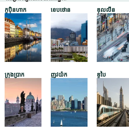
កូប៉ិនហាក
ខេបថោន
ឌុលលីន
ក្រុងប្រាក
ញូវយ៉ក
ឌូបៃ