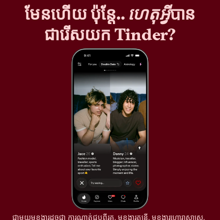
មែនហើយ ប៉ុន្តែ..
ហេតុអ្វី
បាន
ជារើសយក Tinder?
ជាមួយមុខងារដូចជា ការណាត់ជួបពីរគូ, មុខងារតន្រ្តី, មុខងារហោរាសាស្ត្រ,