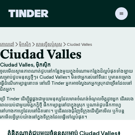
ទំ
ព័
រ
ដើ
ម
គោលដៅ
ម៉ិកស៊ិក
សានល្វីសប៉ូសូស
Ciudad Valles
T
Ciudad Valles
i
n
d
Ciudad Valles, ម៉ិកស៊ិក
e
ចូលមើលស្ថានភាពណាត់ជួបនៅកន្លែងមួយក្នុងចំណោមកន្លែងដ៏ល្អបំផុតទាំងឡាយ
r
សម្រាប់ជួបមនុស្សថ្មីៗ៖ Ciudad Valles។ មិនថាអ្នករស់នៅទីនេះ ឬមានគម្រោង
ធ្វើដំណើរកម្សាន្តនោះទេ នៅលើ Tinder អ្នកអាចស្វែងរកអ្នកស្រុកជាច្រើនដែលនៅ
ជិតអ្នក។
ប្រើ Tinder ដើម្បីផ្គូផ្គងជាមួយមនុស្សដែលមានចំណង់ចំណូលចិត្តដូចអ្នក ដើរលេង
ពេលយប់ជាមួយមិត្តភក្តិថ្មី ផឹកកម្សាន្តនៅបាក្នុងស្រុក ឬណាត់ជួបផឹកកាហ្វេ
នៅហាងកាហ្វេដែលនៅជិតនោះ។ ឬដើរលេងជុំវិញទីក្រុងដើម្បីរកមើល ឬក៏បន្ត
រកមើលអ្វីគ្រប់យ៉ាងនៅក្នុងទីក្រុងដែលធ្វើទៅល្អបំផុត។
គំនិតណាត់ជួបមួយចំនួនសម្រាប់ Ciudad Valles៖