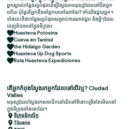
អ្នកស្គាល់កន្លែងល្អបំផុតដើម្បីស្វែងរកមនុស្សដែលនៅជិតអ្នក
ហើយ ប៉ុន្តែតើអ្នកនឹងនាំពួកគេទៅណាដែរ? ចាំយើងជួយអ្នក។
ទាំងនេះគឺជាកន្លែងល្អបំផុតសម្រាប់ការណាត់ជួប និងអ្វីៗដែល
ពេញនិយមនៅក្នុងទីក្រុង៖
Huasteca Potosina
Cueva en Taninul
the Hidalgo Garden
Huaxteca Up Dog Sports
Ruta Huasteca Expediciones
តើអ្នកកំពុងស្វែងរកអ្នកដែលនៅលីវឬ? Ciudad
Valles
មនុស្សដែលស្វែងរកសមាជិកនៅលីវនៅទីនោះច្រើនតែមើលនៅ
ក្នុងទីក្រុងទាំងនេះដែរ។
ទីក្រុងម៉ិកស៊ីកូ
Tijuana