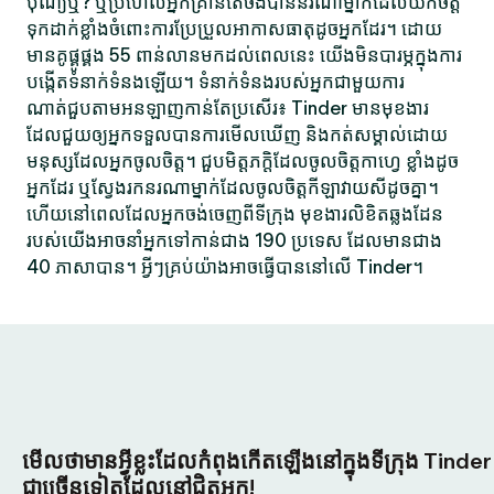
បុណ្យឬ? ឬប្រហែលអ្នកគ្រាន់តែចង់បាននរណាម្នាក់ដែលយកចិត្ត
ទុកដាក់ខ្លាំងចំពោះការប្រែប្រួលអាកាសធាតុដូចអ្នកដែរ។ ដោយ
មានគូផ្គូផ្គង 55 ពាន់លានមកដល់ពេលនេះ យើងមិនបារម្ភក្នុងការ
បង្កើតទំនាក់ទំនងឡើយ។ ទំនាក់ទំនងរបស់អ្នកជាមួយការ
ណាត់ជួបតាមអនឡាញកាន់តែប្រសើរ៖ Tinder មានមុខងារ
ដែលជួយឲ្យអ្នកទទួលបានការមើលឃើញ និងកត់សម្គាល់ដោយ
មនុស្សដែលអ្នកចូលចិត្ត។ ជួបមិត្តភក្តិដែលចូលចិត្តកាហ្វេ ខ្លាំងដូច
អ្នកដែរ ឬស្វែងរកនរណាម្នាក់ដែលចូលចិត្តកីឡាវាយសីដូចគ្នា។
ហើយនៅពេលដែលអ្នកចង់ចេញពីទីក្រុង មុខងារលិខិតឆ្លងដែន
របស់យើងអាចនាំអ្នកទៅកាន់ជាង 190 ប្រទេស ដែលមានជាង
40 ភាសាបាន។ អ្វីៗគ្រប់យ៉ាងអាចធ្វើបាននៅលើ Tinder។
មើលថាមានអ្វីខ្លះដែលកំពុងកើតឡើងនៅក្នុងទីក្រុង Tinder
ជាច្រើនទៀតដែលនៅជិតអ្នក!