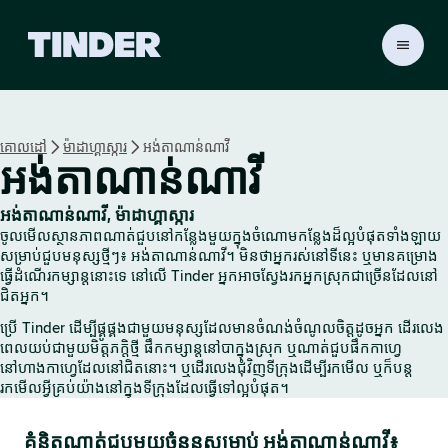
ទំ
ព័
រ
ដើ
ម
គោលដៅ
ម៉ាដាហ្គាស្ការ
អង់តាណាន់ណាវី
T
អង់តាណាន់ណាវី
i
n
d
អង់តាណាន់ណាវី, ម៉ាដាហ្គាស្ការ
e
ចូលមើលស្ថានភាពណាត់ជួបនៅកន្លែងមួយក្នុងចំណោមកន្លែងដ៏ល្អបំផុតទាំងឡាយ
r
សម្រាប់ជួបមនុស្សថ្មីៗ៖ អង់តាណាន់ណាវី។ មិនថាអ្នករស់នៅទីនេះ ឬមានគម្រោង
ធ្វើដំណើរកម្សាន្តនោះទេ នៅលើ Tinder អ្នកអាចស្វែងរកអ្នកស្រុកជាច្រើនដែលនៅ
ជិតអ្នក។
ប្រើ Tinder ដើម្បីផ្គូផ្គងជាមួយមនុស្សដែលមានចំណង់ចំណូលចិត្តដូចអ្នក ដើរលេង
ពេលយប់ជាមួយមិត្តភក្តិថ្មី ផឹកកម្សាន្តនៅបាក្នុងស្រុក ឬណាត់ជួបផឹកកាហ្វេ
នៅហាងកាហ្វេដែលនៅជិតនោះ។ ឬដើរលេងជុំវិញទីក្រុងដើម្បីរកមើល ឬក៏បន្ត
រកមើលអ្វីគ្រប់យ៉ាងនៅក្នុងទីក្រុងដែលធ្វើទៅល្អបំផុត។
គំនិតណាត់ជួបមួយចំនួនសម្រាប់ អង់តាណាន់ណាវី៖