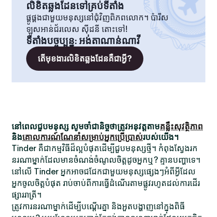
លិខិតឆ្លងដែនទៅគ្រប់ទីតាំង
ផ្គូផ្គងជាមួយមនុស្សនៅជុំវិញពិភពលោក។ ប៉ារីស
ឡូសអាន់ជ័រលេស ស៊ីដនី តោះទៅ!
ទីតាំងបច្ចុប្បន្ន
:
អង់តាណាន់ណាវី
តើមុខងារលិខិតឆ្លងដែនគឺជាអ្វី?
នៅពេលជួបមនុស្ស សូមចាំជានិច្ចថាត្រូវអនុវត្តតាម
គន្លឹះសុវត្ថិភាព
និង
គោលការណ៍ណែនាំសម្រាប់អ្នកប្រើប្រាស់
របស់យើង។
Tinder គឺជាកម្មវិធីដ៏ល្អបំផុតដើម្បីជួបមនុស្សថ្មី។ កំពុងស្វែងរក
នរណាម្នាក់ដែលមានចំណង់ចំណូលចិត្តដូចអ្នកឬ? គ្មានបញ្ហាទេ។
នៅលើ Tinder អ្នកអាចជជែកជាមួយមនុស្សផ្សេងៗអំពីអ្វីដែល
អ្នកចូលចិត្តបំផុត រាប់ចាប់ពីការធ្វើដំណើរតាមផ្លូវរហូតដល់ការដើរ
ផ្សាររាត្រី។
ត្រូវការនរណាម្នាក់ដើម្បីបណ្តើរគ្នា និងអួតបង្ហាញនៅក្នុងពិធី