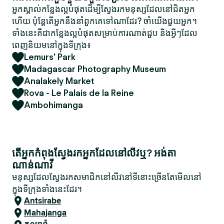
អ្នកស្គាល់កន្លែងល្អបំផុតដើម្បីស្វែងរកមនុស្សដែលនៅជិតអ្នក
ហើយ ប៉ុន្តែតើអ្នកនឹងនាំពួកគេទៅណាដែរ? ចាំយើងជួយអ្នក។
ទាំងនេះគឺជាកន្លែងល្អបំផុតសម្រាប់ការណាត់ជួប និងអ្វីៗដែល
ពេញនិយមនៅក្នុងទីក្រុង៖
Lemurs' Park
Madagascar Photography Museum
Analakely Market
Rova - Le Palais de la Reine
Ambohimanga
តើអ្នកកំពុងស្វែងរកអ្នកដែលនៅលីវឬ? អង់តា
ណាន់ណាវី
មនុស្សដែលស្វែងរកសមាជិកនៅលីវនៅទីនោះច្រើនតែមើលនៅ
ក្នុងទីក្រុងទាំងនេះដែរ។
Antsirabe
Mahajanga