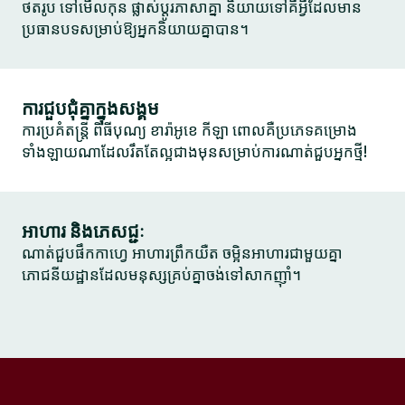
ថតរូប ទៅមើលកុន ផ្លាស់ប្តូរភាសាគ្នា និយាយទៅគឺអ្វីដែលមាន
ប្រធានបទសម្រាប់ឱ្យអ្នកនិយាយគ្នាបាន។
ការជួបជុំគ្នាក្នុងសង្គម
ការប្រគំតន្ត្រី ពិធីបុណ្យ ខារ៉ាអូខេ កីឡា ពោលគឺប្រភេទគម្រោង
ទាំងឡាយណាដែលរឹតតែល្អជាងមុនសម្រាប់ការណាត់ជួបអ្នកថ្មី!
អាហារ និងភេសជ្ជៈ
ណាត់ជួបផឹកកាហ្វេ អាហារព្រឹកយឺត ចម្អិនអាហារជាមួយគ្នា
ភោជនីយដ្ឋានដែលមនុស្សគ្រប់គ្នាចង់ទៅសាកញ៉ាំ។