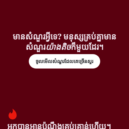
មានសំណួរអ្វីទេ? មនុស្សគ្រប់គ្នាមាន
សំណួរ
យ៉ាងតិច
ក៏មួយដែរ។
ចូលមើលសំណួរដែលគេច្រើនសួរ
អ្នកបានអានប៉ុណ្ណឹងគ្រប់គ្រាន់ហើយ។