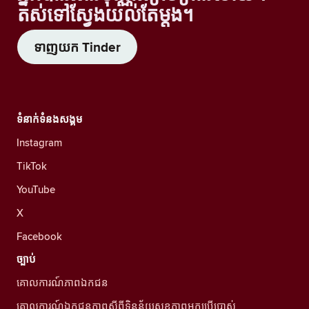
តស់ទៅស្វែងយល់តែម្តង។
ទាញយក Tinder
ទំនាក់ទំនងសង្គម
Instagram
TikTok
YouTube
X
Facebook
ច្បាប់
គោលការណ៍ភាពឯកជន
គោលការណ៍ឯកជនភាពស្ដីពីទិន្នន័យសុខភាពអ្នកប្រើប្រាស់