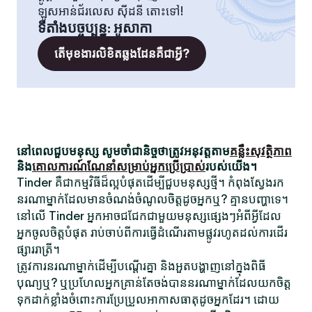
ឡូសអាន់ជ័រលេស ស៊ីដនី តោះទៅ!
ទីតាំងបច្ចុប្បន្ន
:
អូសាកា
តើមុខងារលិខិតឆ្លងដែនគឺជាអ្វី?
នៅពេលជួបមនុស្ស សូមចាំជានិច្ចថាត្រូវអនុវត្តតាម
គន្លឹះសុវត្ថិភាព
និង
គោលការណ៍ណែនាំសម្រាប់អ្នកប្រើប្រាស់
របស់យើង។
Tinder គឺជាកម្មវិធីដ៏ល្អបំផុតដើម្បីជួបមនុស្សថ្មី។ កំពុងស្វែងរក
នរណាម្នាក់ដែលមានចំណង់ចំណូលចិត្តដូចអ្នកឬ? គ្មានបញ្ហាទេ។
នៅលើ Tinder អ្នកអាចជជែកជាមួយមនុស្សផ្សេងៗអំពីអ្វីដែល
អ្នកចូលចិត្តបំផុត រាប់ចាប់ពីការធ្វើដំណើរតាមផ្លូវរហូតដល់ការដើរ
ផ្សាររាត្រី។
ត្រូវការនរណាម្នាក់ដើម្បីបណ្តើរគ្នា និងអួតបង្ហាញនៅក្នុងពិធី
បុណ្យឬ? ឬប្រហែលអ្នកគ្រាន់តែចង់បាននរណាម្នាក់ដែលយកចិត្ត
ទុកដាក់ខ្លាំងចំពោះការប្រែប្រួលអាកាសធាតុដូចអ្នកដែរ។ ដោយ