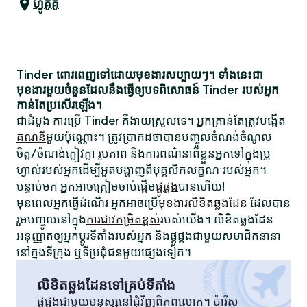
ហ្វូគូគូ
Tinder ពោរពេញទៅដោយមុខងារសប្បាយៗ។ ទាំងនេះជា
មុខងារមួយចំនួនដែលនឹងធ្វើឲ្យបទពិសោធន៍ Tinder របស់អ្នក
កាន់តែប្រសើរឡើង។
ជាដំបូង ការប្រើ Tinder គឺងាយស្រួលទេ។ អ្នកគ្រាន់តែត្រូវបង្កើត
គណនី
មួយប៉ុណ្ណោះ។ ត្រូវប្រាកដថាបានបញ្ចូលចំណង់ចំណូល
ចិត្ត/ចំណង់ក្លៀវក្លា រូបភាព និងការពណ៌នាពីខ្លួនអ្នកទៅក្នុងប្រូ
ហ្វាល់របស់អ្នកដើម្បីអួតបង្ហាញពីបុគ្គលិកលក្ខណៈរបស់អ្នក។
បន្ទាប់មក អ្នកអាចត្រៀមចាប់ផ្តើម
ផ្គូផ្គង
បានហើយ!
មុនពេលអ្នកធ្វើដំណើរ អ្នកអាចប្រើ
មុខងារលិខិតឆ្លងដែន
ដែលបាន
រួមបញ្ចូលនៅក្នុង
ការជាវកម្រិតខ្ពស់
របស់យើង។ លិខិតឆ្លងដែន
អនុញ្ញាតឲ្យអ្នកប្តូរទីតាំងរបស់អ្នក និងផ្គូផ្គងជាមួយសមាជិកនានា
នៅក្នុងទីក្រុង ឬទីប្រជុំជនមួយផ្សេងទៀត។
លិខិតឆ្លងដែនទៅគ្រប់ទីតាំង
ផ្គូផ្គងជាមួយមនុស្សនៅជុំវិញពិភពលោក។ ប៉ារីស