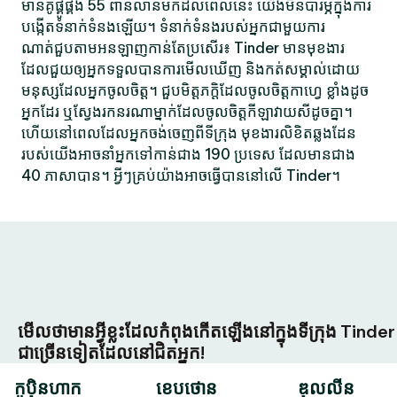
មានគូផ្គូផ្គង 55 ពាន់លានមកដល់ពេលនេះ យើងមិនបារម្ភក្នុងការ
បង្កើតទំនាក់ទំនងឡើយ។ ទំនាក់ទំនងរបស់អ្នកជាមួយការ
ណាត់ជួបតាមអនឡាញកាន់តែប្រសើរ៖ Tinder មានមុខងារ
ដែលជួយឲ្យអ្នកទទួលបានការមើលឃើញ និងកត់សម្គាល់ដោយ
មនុស្សដែលអ្នកចូលចិត្ត។ ជួបមិត្តភក្តិដែលចូលចិត្តកាហ្វេ ខ្លាំងដូច
អ្នកដែរ ឬស្វែងរកនរណាម្នាក់ដែលចូលចិត្តកីឡាវាយសីដូចគ្នា។
ហើយនៅពេលដែលអ្នកចង់ចេញពីទីក្រុង មុខងារលិខិតឆ្លងដែន
របស់យើងអាចនាំអ្នកទៅកាន់ជាង 190 ប្រទេស ដែលមានជាង
40 ភាសាបាន។ អ្វីៗគ្រប់យ៉ាងអាចធ្វើបាននៅលើ Tinder។
មើលថាមានអ្វីខ្លះដែលកំពុងកើតឡើងនៅក្នុងទីក្រុង Tinder
ជាច្រើនទៀតដែលនៅជិតអ្នក!
កូប៉ិនហាក
ខេបថោន
ឌុលលីន