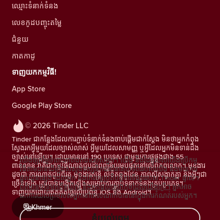
ឈ្មោះទំនាក់ទំនង
លេខកូដបញ្ចុះតម្លៃ
ជំនួយ
កាតកាដូ
ទាញយកកម្មវិធី!
App Store
Google Play Store
© 2026 Tinder LLC
Tinder ជាកន្លែងដែលការភ្ជាប់ទំនាក់ទំនងចាប់ផ្តើមជាក់ស្តែង មិនថាអ្នកកំពុង
ស្វែងរកអ្វីមួយដែលច្បាស់លាស់ អ្វីមួយដែលសាមញ្ញ ឬអ្វីដែលអ្នកមិនទាន់ដឹង
ច្បាស់នៅឡើយ។ ដោយមាននៅ 190 ប្រទេស ជាមួយការផ្គូផ្គងជាង 55
យើងឲ្យតម្លៃចំពោះភាពឯកជនរបស់អ្នក។ យើង និងដៃគូរបស់យើងប្រើកម្ម
ពាន់លាន វាគឺជាកម្មវិធីណាត់ជួបដ៏ពេញនិយមបំផុតនៅលើពិភពលោក។ មុខងារ
វិធីតាមដានដើម្បីវាស់ស្ទង់ទស្សនិកជននៃគេហទំព័ររបស់យើង និងមានការ
ដូចជា ការណាត់ជួបពីរគូ មុខងារតន្រ្តី លិខិតឆ្លងដែន ភាពស៊ីសង្វាក់គ្នា និងអ្វីៗជា
ផ្តល់ជូនផ្សេងៗដល់អ្នក និងកែលម្អប្រតិបត្តិការទីផ្សាររបស់ Tinder ផ្ទាល់។
ច្រើនទៀត ត្រូវបានបង្កើតឡើងសម្រាប់ការភ្ជាប់ទំនាក់ទំនងគ្រប់ប្រភេទ។
ព័ត៌មានបន្ថែមអំពីខូឃីស៍ និងអ្នកផ្តល់សេវាកម្មដែលយើងប្រើ។
អ្នកអាច
ទាញយកដោយឥតគិតថ្លៃលើប្រព័ន្ធ iOS និង Android។
ដកការយល់ព្រមរបស់អ្នកនៅពេលណាក៏បាននៅក្នុងការកំណត់របស់អ្នក។
Khmer
ខ្ញុំយល់ព្រម