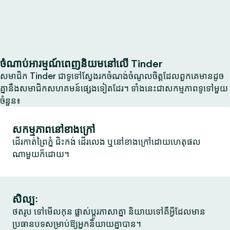
ចំណាប់អារម្មណ៍ពេញនិយមនៅលើ Tinder
សមាជិក Tinder ជាទូទៅស្វែងរកចំណង់ចំណូលចិត្តដែលពួកគេមានដូច
គ្នានឹងសមាជិកសហគមន៍ផ្សេងទៀតដែរ។ ទាំងនេះជាសកម្មភាពទូទៅមួយ
ចំនួន៖
សកម្មភាពនៅខាងក្រៅ
ដើរកាត់ព្រៃភ្នំ ជិះកង់ ដើរលេង ឬនៅខាងក្រៅដោយហេតុផល
ណាមួយក៏ដោយ។
សិល្បៈ
ថតរូប ទៅមើលកុន ផ្លាស់ប្តូរភាសាគ្នា និយាយទៅគឺអ្វីដែលមាន
ប្រធានបទសម្រាប់ឱ្យអ្នកនិយាយគ្នាបាន។