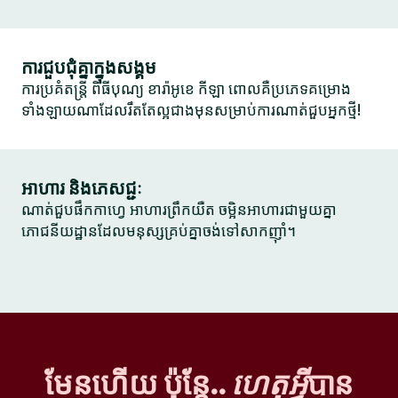
ការជួបជុំគ្នាក្នុងសង្គម
ការប្រគំតន្ត្រី ពិធីបុណ្យ ខារ៉ាអូខេ កីឡា ពោលគឺប្រភេទគម្រោង
ទាំងឡាយណាដែលរឹតតែល្អជាងមុនសម្រាប់ការណាត់ជួបអ្នកថ្មី!
អាហារ និងភេសជ្ជៈ
ណាត់ជួបផឹកកាហ្វេ អាហារព្រឹកយឺត ចម្អិនអាហារជាមួយគ្នា
ភោជនីយដ្ឋានដែលមនុស្សគ្រប់គ្នាចង់ទៅសាកញ៉ាំ។
មែនហើយ ប៉ុន្តែ..
ហេតុអ្វី
បាន