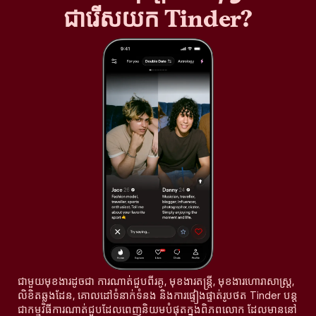
ជារើសយក Tinder?
ជាមួយមុខងារដូចជា ការណាត់ជួបពីរគូ, មុខងារតន្រ្តី, មុខងារហោរាសាស្ត្រ,
លិខិតឆ្លងដែន, គោលដៅទំនាក់ទំនង និងការផ្ទៀងផ្ទាត់រូបថត Tinder បន្ត
ជាកម្មវិធីការណាត់ជួបដែលពេញនិយមបំផុតក្នុងពិភពលោក ដែលមាននៅ