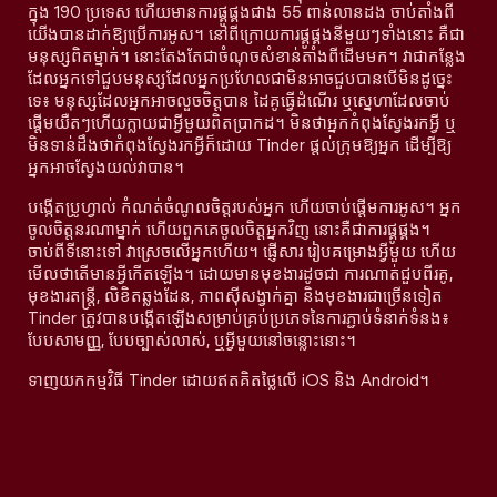
ក្នុង 190 ប្រទេស ហើយមានការផ្គូផ្គងជាង 55 ពាន់លានដង ចាប់តាំងពី
យើងបានដាក់ឱ្យប្រើការអូស។ នៅពីក្រោយការផ្គូផ្គងនីមួយៗទាំងនោះ គឺជា
មនុស្សពិតម្នាក់។ នោះតែងតែជាចំណុចសំខាន់តាំងពីដើមមក។ វាជាកន្លែង
ដែលអ្នកទៅជួបមនុស្សដែលអ្នកប្រហែលជាមិនអាចជួបបានបើមិនដូច្នេះ
ទេ៖ មនុស្សដែលអ្នកអាចលួចចិត្តបាន ដៃគូធ្វើដំណើរ ឬស្នេហាដែលចាប់
ផ្តើមយឺតៗហើយក្លាយជាអ្វីមួយពិតប្រាកដ។ មិនថាអ្នកកំពុងស្វែងរកអ្វី ឬ
មិនទាន់ដឹងថាកំពុងស្វែងរកអ្វីក៏ដោយ Tinder ផ្តល់ក្រុមឱ្យអ្នក ដើម្បីឱ្យ
អ្នកអាចស្វែងយល់វាបាន។
បង្កើតប្រូហ្វាល់ កំណត់ចំណូលចិត្តរបស់អ្នក ហើយចាប់ផ្តើមការអូស។ អ្នក
ចូលចិត្តនរណាម្នាក់ ហើយពួកគេចូលចិត្តអ្នកវិញ នោះគឺជាការផ្គូផ្គង។
ចាប់ពីទីនោះទៅ វាស្រេចលើអ្នកហើយ។ ផ្ញើសារ រៀបគម្រោងអ្វីមួយ ហើយ
មើលថាតើមានអ្វីកើតឡើង។ ដោយមានមុខងារដូចជា ការណាត់ជួបពីរគូ,
មុខងារតន្រ្តី, លិខិតឆ្លងដែន, ភាពស៊ីសង្វាក់គ្នា និងមុខងារជាច្រើនទៀត
Tinder ត្រូវបានបង្កើតឡើងសម្រាប់គ្រប់ប្រភេទនៃការភ្ជាប់ទំនាក់ទំនង៖
បែបសាមញ្ញ, បែបច្បាស់លាស់, ឬអ្វីមួយនៅចន្លោះនោះ។
ទាញយកកម្មវិធី Tinder ដោយឥតគិតថ្លៃលើ iOS និង Android។