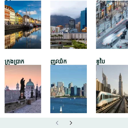
ក្រុងប្រាក
ញូវយ៉ក
ឌូបៃ