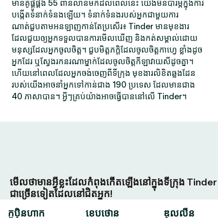
មានគូផ្គូផ្គង 55 ពាន់លានមកដល់ពេលនេះ យើងមិនបារម្ភក្នុងការ
បង្កើតទំនាក់ទំនងឡើយ។ ទំនាក់ទំនងរបស់អ្នកជាមួយការ
ណាត់ជួបតាមអនឡាញកាន់តែប្រសើរ៖ Tinder មានមុខងារ
ដែលជួយឲ្យអ្នកទទួលបានការមើលឃើញ និងកត់សម្គាល់ដោយ
មនុស្សដែលអ្នកចូលចិត្ត។ ជួបមិត្តភក្តិដែលចូលចិត្តកាហ្វេ ខ្លាំងដូច
អ្នកដែរ ឬស្វែងរកនរណាម្នាក់ដែលចូលចិត្តកីឡាវាយសីដូចគ្នា។
ហើយនៅពេលដែលអ្នកចង់ចេញពីទីក្រុង មុខងារលិខិតឆ្លងដែន
របស់យើងអាចនាំអ្នកទៅកាន់ជាង 190 ប្រទេស ដែលមានជាង
40 ភាសាបាន។ អ្វីៗគ្រប់យ៉ាងអាចធ្វើបាននៅលើ Tinder។
មើលថាមានអ្វីខ្លះដែលកំពុងកើតឡើងនៅក្នុងទីក្រុង Tinder
ជាច្រើនទៀតដែលនៅជិតអ្នក!
កូប៉ិនហាក
ខេបថោន
ឌុលលីន