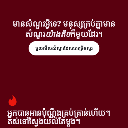
មានសំណួរអ្វីទេ? មនុស្សគ្រប់គ្នាមាន
សំណួរ
យ៉ាងតិច
ក៏មួយដែរ។
ចូលមើលសំណួរដែលគេច្រើនសួរ
អ្នកបានអានប៉ុណ្ណឹងគ្រប់គ្រាន់ហើយ។
តស់ទៅស្វែងយល់តែម្តង។