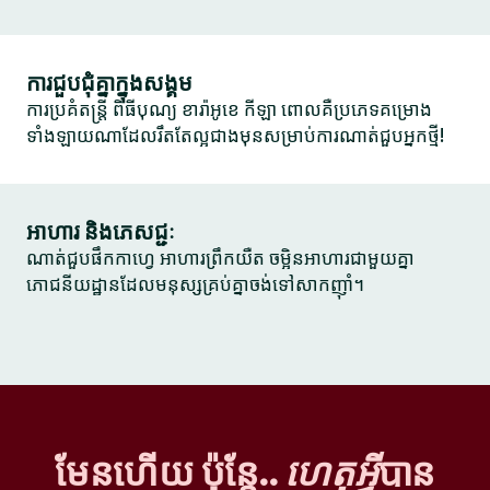
ការជួបជុំគ្នាក្នុងសង្គម
ការប្រគំតន្ត្រី ពិធីបុណ្យ ខារ៉ាអូខេ កីឡា ពោលគឺប្រភេទគម្រោង
ទាំងឡាយណាដែលរឹតតែល្អជាងមុនសម្រាប់ការណាត់ជួបអ្នកថ្មី!
អាហារ និងភេសជ្ជៈ
ណាត់ជួបផឹកកាហ្វេ អាហារព្រឹកយឺត ចម្អិនអាហារជាមួយគ្នា
ភោជនីយដ្ឋានដែលមនុស្សគ្រប់គ្នាចង់ទៅសាកញ៉ាំ។
មែនហើយ ប៉ុន្តែ..
ហេតុអ្វី
បាន