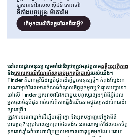
ឡូសអាន់ជ័រលេស ស៊ីដនី តោះទៅ!
ទីតាំងបច្ចុប្បន្ន
:
ម៉ាតារ៉ាម
តើមុខងារលិខិតឆ្លងដែនគឺជាអ្វី?
នៅពេលជួបមនុស្ស សូមចាំជានិច្ចថាត្រូវអនុវត្តតាម
គន្លឹះសុវត្ថិភាព
និង
គោលការណ៍ណែនាំសម្រាប់អ្នកប្រើប្រាស់
របស់យើង។
Tinder គឺជាកម្មវិធីដ៏ល្អបំផុតដើម្បីជួបមនុស្សថ្មី។ កំពុងស្វែងរក
នរណាម្នាក់ដែលមានចំណង់ចំណូលចិត្តដូចអ្នកឬ? គ្មានបញ្ហាទេ។
នៅលើ Tinder អ្នកអាចជជែកជាមួយមនុស្សផ្សេងៗអំពីអ្វីដែល
អ្នកចូលចិត្តបំផុត រាប់ចាប់ពីការធ្វើដំណើរតាមផ្លូវរហូតដល់ការដើរ
ផ្សាររាត្រី។
ត្រូវការនរណាម្នាក់ដើម្បីបណ្តើរគ្នា និងអួតបង្ហាញនៅក្នុងពិធី
បុណ្យឬ? ឬប្រហែលអ្នកគ្រាន់តែចង់បាននរណាម្នាក់ដែលយកចិត្ត
ទុកដាក់ខ្លាំងចំពោះការប្រែប្រួលអាកាសធាតុដូចអ្នកដែរ។ ដោយ