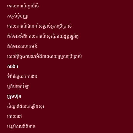
គោលការណ៍ខូឃីស៍
កម្មសិទ្ធិបញ្ញា
គោលការណ៍ណែនាំសម្រាប់អ្នកប្រើប្រាស់
ព័ត៌មានអំពីគោលការណ៍សុវត្ថិភាពរដ្ឋខូឡូរ៉ាដូ
ព័ត៌មានសហគមន៍
សេចក្តីថ្លែងការណ៍អំពីភាពងាយស្រួលប្រើប្រាស់
ការងារ
ទំព័រស្វែងរកការងារ
ប្លក់បច្ចេកវិទ្យា
ក្រុមហ៊ុន
សំណួរដែលគេច្រើនសួរ
គោលដៅ
បន្ទប់សារព័ត៌មាន