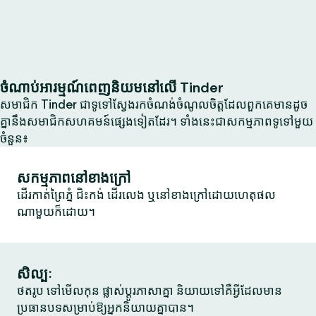
ចំណាប់អារម្មណ៍ពេញនិយមនៅលើ Tinder
សមាជិក Tinder ជាទូទៅស្វែងរកចំណង់ចំណូលចិត្តដែលពួកគេមានដូច
គ្នានឹងសមាជិកសហគមន៍ផ្សេងទៀតដែរ។ ទាំងនេះជាសកម្មភាពទូទៅមួយ
ចំនួន៖
សកម្មភាពនៅខាងក្រៅ
ដើរកាត់ព្រៃភ្នំ ជិះកង់ ដើរលេង ឬនៅខាងក្រៅដោយហេតុផល
ណាមួយក៏ដោយ។
សិល្បៈ
ថតរូប ទៅមើលកុន ផ្លាស់ប្តូរភាសាគ្នា និយាយទៅគឺអ្វីដែលមាន
ប្រធានបទសម្រាប់ឱ្យអ្នកនិយាយគ្នាបាន។