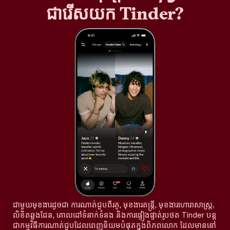
ជារើសយក Tinder?
ជាមួយមុខងារដូចជា ការណាត់ជួបពីរគូ, មុខងារតន្រ្តី, មុខងារហោរាសាស្ត្រ,
លិខិតឆ្លងដែន, គោលដៅទំនាក់ទំនង និងការផ្ទៀងផ្ទាត់រូបថត Tinder បន្ត
ជាកម្មវិធីការណាត់ជួបដែលពេញនិយមបំផុតក្នុងពិភពលោក ដែលមាននៅ