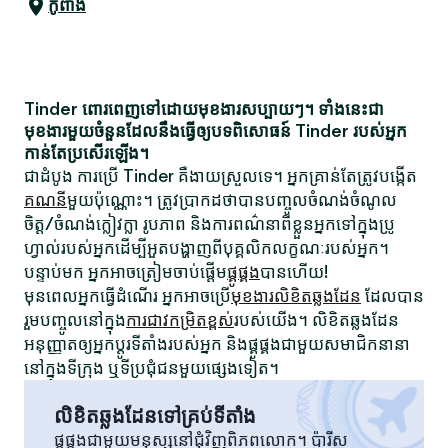
កូពាង
Tinder ពោរពេញទៅដោយមុខងារសប្បាយៗ។ ទាំងនេះជា
មុខងារមួយចំនួនដែលនឹងធ្វើឲ្យបទពិសោធន៍ Tinder របស់អ្នក
កាន់តែប្រសើរឡើង។
ជាដំបូង ការប្រើ Tinder គឺងាយស្រួលទេ។ អ្នកគ្រាន់តែត្រូវបង្កើត
គណនី
មួយប៉ុណ្ណោះ។ ត្រូវប្រាកដថាបានបញ្ចូលចំណង់ចំណូល
ចិត្ត/ចំណង់ក្លៀវក្លា រូបភាព និងការពណ៌នាពីខ្លួនអ្នកទៅក្នុងប្រូ
ហ្វាល់របស់អ្នកដើម្បីអួតបង្ហាញពីបុគ្គលិកលក្ខណៈរបស់អ្នក។
បន្ទាប់មក អ្នកអាចត្រៀមចាប់ផ្តើម
ផ្គូផ្គង
បានហើយ!
មុនពេលអ្នកធ្វើដំណើរ អ្នកអាចប្រើ
មុខងារលិខិតឆ្លងដែន
ដែលបាន
រួមបញ្ចូលនៅក្នុង
ការជាវកម្រិតខ្ពស់
របស់យើង។ លិខិតឆ្លងដែន
អនុញ្ញាតឲ្យអ្នកប្តូរទីតាំងរបស់អ្នក និងផ្គូផ្គងជាមួយសមាជិកនានា
នៅក្នុងទីក្រុង ឬទីប្រជុំជនមួយផ្សេងទៀត។
លិខិតឆ្លងដែនទៅគ្រប់ទីតាំង
ផ្គូផ្គងជាមួយមនុស្សនៅជុំវិញពិភពលោក។ ប៉ារីស