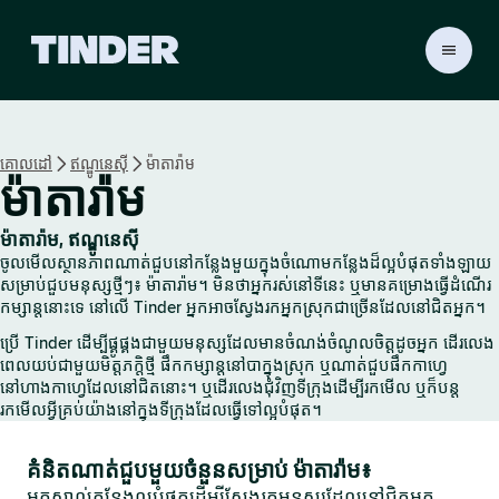
ទំ
ព័
រ
ដើ
ម
គោលដៅ
ឥណ្ឌូនេស៊ី
ម៉ាតារ៉ាម
T
ម៉ាតារ៉ាម
i
n
d
ម៉ាតារ៉ាម, ឥណ្ឌូនេស៊ី
e
ចូលមើលស្ថានភាពណាត់ជួបនៅកន្លែងមួយក្នុងចំណោមកន្លែងដ៏ល្អបំផុតទាំងឡាយ
r
សម្រាប់ជួបមនុស្សថ្មីៗ៖ ម៉ាតារ៉ាម។ មិនថាអ្នករស់នៅទីនេះ ឬមានគម្រោងធ្វើដំណើរ
កម្សាន្តនោះទេ នៅលើ Tinder អ្នកអាចស្វែងរកអ្នកស្រុកជាច្រើនដែលនៅជិតអ្នក។
ប្រើ Tinder ដើម្បីផ្គូផ្គងជាមួយមនុស្សដែលមានចំណង់ចំណូលចិត្តដូចអ្នក ដើរលេង
ពេលយប់ជាមួយមិត្តភក្តិថ្មី ផឹកកម្សាន្តនៅបាក្នុងស្រុក ឬណាត់ជួបផឹកកាហ្វេ
នៅហាងកាហ្វេដែលនៅជិតនោះ។ ឬដើរលេងជុំវិញទីក្រុងដើម្បីរកមើល ឬក៏បន្ត
រកមើលអ្វីគ្រប់យ៉ាងនៅក្នុងទីក្រុងដែលធ្វើទៅល្អបំផុត។
គំនិតណាត់ជួបមួយចំនួនសម្រាប់ ម៉ាតារ៉ាម៖
អ្នកស្គាល់កន្លែងល្អបំផុតដើម្បីស្វែងរកមនុស្សដែលនៅជិតអ្នក