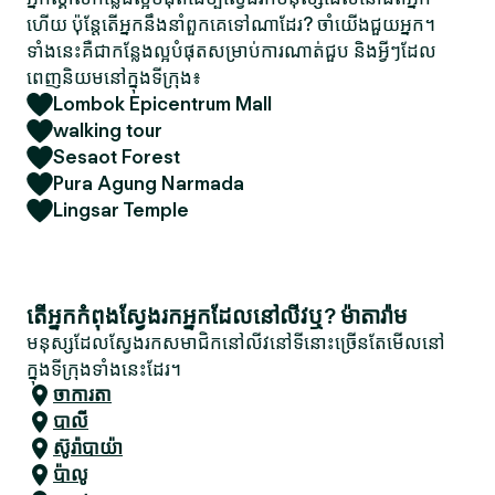
ហើយ ប៉ុន្តែតើអ្នកនឹងនាំពួកគេទៅណាដែរ? ចាំយើងជួយអ្នក។
ទាំងនេះគឺជាកន្លែងល្អបំផុតសម្រាប់ការណាត់ជួប និងអ្វីៗដែល
ពេញនិយមនៅក្នុងទីក្រុង៖
Lombok Epicentrum Mall
walking tour
Sesaot Forest
Pura Agung Narmada
Lingsar Temple
តើអ្នកកំពុងស្វែងរកអ្នកដែលនៅលីវឬ? ម៉ាតារ៉ាម
មនុស្សដែលស្វែងរកសមាជិកនៅលីវនៅទីនោះច្រើនតែមើលនៅ
ក្នុងទីក្រុងទាំងនេះដែរ។
ចាការតា
បាលី
ស៊ូរ៉ាបាយ៉ា
ប៉ាលូ