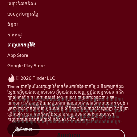
ឈ្មោះទំនាក់ទំនង
លេខកូដបញ្ចុះតម្លៃ
ជំនួយ
កាតកាដូ
ទាញយកកម្មវិធី!
App Store
Google Play Store
© 2026 Tinder LLC
Tinder ជាកន្លែងដែលការភ្ជាប់ទំនាក់ទំនងចាប់ផ្តើមជាក់ស្តែង មិនថាអ្នកកំពុង
ស្វែងរកអ្វីមួយដែលច្បាស់លាស់ អ្វីមួយដែលសាមញ្ញ ឬអ្វីដែលអ្នកមិនទាន់ដឹង
ច្បាស់នៅឡើយ។ ដោយមាននៅ 190 ប្រទេស ជាមួយការផ្គូផ្គងជាង 55
យើងឲ្យតម្លៃចំពោះភាពឯកជនរបស់អ្នក។ យើង និងដៃគូរបស់យើងប្រើកម្ម
ពាន់លាន វាគឺជាកម្មវិធីណាត់ជួបដ៏ពេញនិយមបំផុតនៅលើពិភពលោក។ មុខងារ
វិធីតាមដានដើម្បីវាស់ស្ទង់ទស្សនិកជននៃគេហទំព័ររបស់យើង និងមានការ
ដូចជា ការណាត់ជួបពីរគូ មុខងារតន្រ្តី លិខិតឆ្លងដែន ភាពស៊ីសង្វាក់គ្នា និងអ្វីៗជា
ផ្តល់ជូនផ្សេងៗដល់អ្នក និងកែលម្អប្រតិបត្តិការទីផ្សាររបស់ Tinder ផ្ទាល់។
ច្រើនទៀត ត្រូវបានបង្កើតឡើងសម្រាប់ការភ្ជាប់ទំនាក់ទំនងគ្រប់ប្រភេទ។
ព័ត៌មានបន្ថែមអំពីខូឃីស៍ និងអ្នកផ្តល់សេវាកម្មដែលយើងប្រើ។
អ្នកអាច
ទាញយកដោយឥតគិតថ្លៃលើប្រព័ន្ធ iOS និង Android។
ដកការយល់ព្រមរបស់អ្នកនៅពេលណាក៏បាននៅក្នុងការកំណត់របស់អ្នក។
Khmer
ខ្ញុំយល់ព្រម