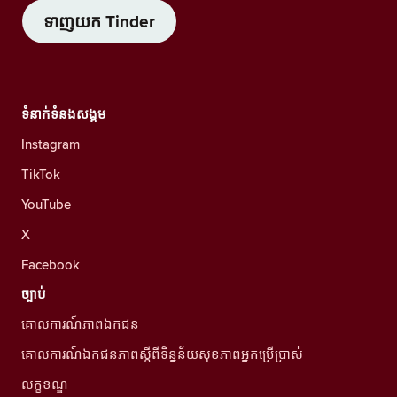
ទាញយក Tinder
ទំនាក់ទំនងសង្គម
Instagram
TikTok
YouTube
X
Facebook
ច្បាប់
គោលការណ៍ភាពឯកជន
គោលការណ៍ឯកជនភាពស្ដីពីទិន្នន័យសុខភាពអ្នកប្រើប្រាស់
លក្ខខណ្ឌ