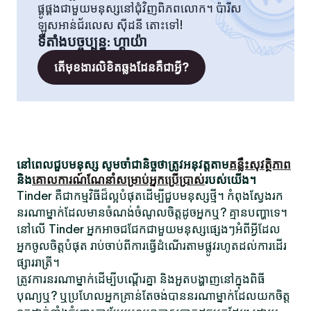
ផ្គូផ្គងជាមួយមនុស្សនៅជុំវិញពិភពលោក។ ប៉ារីស
ឡូសអាន់ជ័រលេស ស៊ីដនី តោះទៅ!
ទីតាំងបច្ចុប្បន្ន
:
ហ្គាយ៉ា
តើមុខងារលិខិតឆ្លងដែនគឺជាអ្វី?
នៅពេលជួបមនុស្ស សូមចាំជានិច្ចថាត្រូវអនុវត្តតាម
គន្លឹះសុវត្ថិភាព
និង
គោលការណ៍ណែនាំសម្រាប់អ្នកប្រើប្រាស់
របស់យើង។
Tinder គឺជាកម្មវិធីដ៏ល្អបំផុតដើម្បីជួបមនុស្សថ្មី។ កំពុងស្វែងរក
នរណាម្នាក់ដែលមានចំណង់ចំណូលចិត្តដូចអ្នកឬ? គ្មានបញ្ហាទេ។
នៅលើ Tinder អ្នកអាចជជែកជាមួយមនុស្សផ្សេងៗអំពីអ្វីដែល
អ្នកចូលចិត្តបំផុត រាប់ចាប់ពីការធ្វើដំណើរតាមផ្លូវរហូតដល់ការដើរ
ផ្សាររាត្រី។
ត្រូវការនរណាម្នាក់ដើម្បីបណ្តើរគ្នា និងអួតបង្ហាញនៅក្នុងពិធី
បុណ្យឬ? ឬប្រហែលអ្នកគ្រាន់តែចង់បាននរណាម្នាក់ដែលយកចិត្ត