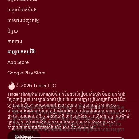
ឈ្មោះទំនាក់ទំនង
លេខកូដបញ្ចុះតម្លៃ
ជំនួយ
កាតកាដូ
ទាញយកកម្មវិធី!
App Store
Google Play Store
© 2026 Tinder LLC
Tinder ជាកន្លែងដែលការភ្ជាប់ទំនាក់ទំនងចាប់ផ្តើមជាក់ស្តែង មិនថាអ្នកកំពុង
ស្វែងរកអ្វីមួយដែលច្បាស់លាស់ អ្វីមួយដែលសាមញ្ញ ឬអ្វីដែលអ្នកមិនទាន់ដឹង
ច្បាស់នៅឡើយ។ ដោយមាននៅ 190 ប្រទេស ជាមួយការផ្គូផ្គងជាង 55
យើងឲ្យតម្លៃចំពោះភាពឯកជនរបស់អ្នក។ យើង និងដៃគូរបស់យើងប្រើកម្ម
ពាន់លាន វាគឺជាកម្មវិធីណាត់ជួបដ៏ពេញនិយមបំផុតនៅលើពិភពលោក។ មុខងារ
វិធីតាមដានដើម្បីវាស់ស្ទង់ទស្សនិកជននៃគេហទំព័ររបស់យើង និងមានការ
ដូចជា ការណាត់ជួបពីរគូ មុខងារតន្រ្តី លិខិតឆ្លងដែន ភាពស៊ីសង្វាក់គ្នា និងអ្វីៗជា
ផ្តល់ជូនផ្សេងៗដល់អ្នក និងកែលម្អប្រតិបត្តិការទីផ្សាររបស់ Tinder ផ្ទាល់។
ច្រើនទៀត ត្រូវបានបង្កើតឡើងសម្រាប់ការភ្ជាប់ទំនាក់ទំនងគ្រប់ប្រភេទ។
ព័ត៌មានបន្ថែមអំពីខូឃីស៍ និងអ្នកផ្តល់សេវាកម្មដែលយើងប្រើ។
អ្នកអាច
ទាញយកដោយឥតគិតថ្លៃលើប្រព័ន្ធ iOS និង Android។
ដកការយល់ព្រមរបស់អ្នកនៅពេលណាក៏បាននៅក្នុងការកំណត់របស់អ្នក។
Khmer