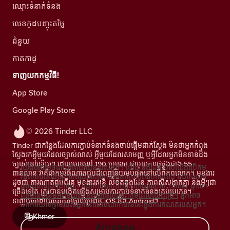
ឈ្មោះទំនាក់ទំនង
លេខកូដបញ្ចុះតម្លៃ
ជំនួយ
កាតកាដូ
ទាញយកកម្មវិធី!
App Store
Google Play Store
© 2026 Tinder LLC
Tinder ជាកន្លែងដែលការភ្ជាប់ទំនាក់ទំនងចាប់ផ្តើមជាក់ស្តែង មិនថាអ្នកកំពុង
ស្វែងរកអ្វីមួយដែលច្បាស់លាស់ អ្វីមួយដែលសាមញ្ញ ឬអ្វីដែលអ្នកមិនទាន់ដឹង
ច្បាស់នៅឡើយ។ ដោយមាននៅ 190 ប្រទេស ជាមួយការផ្គូផ្គងជាង 55
យើងឲ្យតម្លៃចំពោះភាពឯកជនរបស់អ្នក។ យើង និងដៃគូរបស់យើងប្រើកម្ម
ពាន់លាន វាគឺជាកម្មវិធីណាត់ជួបដ៏ពេញនិយមបំផុតនៅលើពិភពលោក។ មុខងារ
វិធីតាមដានដើម្បីវាស់ស្ទង់ទស្សនិកជននៃគេហទំព័ររបស់យើង និងមានការ
ដូចជា ការណាត់ជួបពីរគូ មុខងារតន្រ្តី លិខិតឆ្លងដែន ភាពស៊ីសង្វាក់គ្នា និងអ្វីៗជា
ផ្តល់ជូនផ្សេងៗដល់អ្នក និងកែលម្អប្រតិបត្តិការទីផ្សាររបស់ Tinder ផ្ទាល់។
ច្រើនទៀត ត្រូវបានបង្កើតឡើងសម្រាប់ការភ្ជាប់ទំនាក់ទំនងគ្រប់ប្រភេទ។
ព័ត៌មានបន្ថែមអំពីខូឃីស៍ និងអ្នកផ្តល់សេវាកម្មដែលយើងប្រើ។
អ្នកអាច
ទាញយកដោយឥតគិតថ្លៃលើប្រព័ន្ធ iOS និង Android។
ដកការយល់ព្រមរបស់អ្នកនៅពេលណាក៏បាននៅក្នុងការកំណត់របស់អ្នក។
Khmer
ខ្ញុំយល់ព្រម