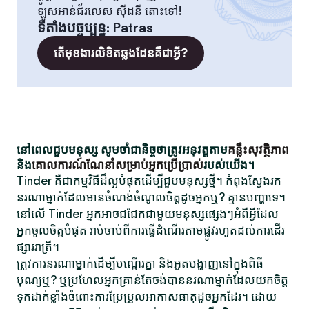
ឡូសអាន់ជ័រលេស ស៊ីដនី តោះទៅ!
ទីតាំងបច្ចុប្បន្ន
:
Patras
តើមុខងារលិខិតឆ្លងដែនគឺជាអ្វី?
នៅពេលជួបមនុស្ស សូមចាំជានិច្ចថាត្រូវអនុវត្តតាម
គន្លឹះសុវត្ថិភាព
និង
គោលការណ៍ណែនាំសម្រាប់អ្នកប្រើប្រាស់
របស់យើង។
Tinder គឺជាកម្មវិធីដ៏ល្អបំផុតដើម្បីជួបមនុស្សថ្មី។ កំពុងស្វែងរក
នរណាម្នាក់ដែលមានចំណង់ចំណូលចិត្តដូចអ្នកឬ? គ្មានបញ្ហាទេ។
នៅលើ Tinder អ្នកអាចជជែកជាមួយមនុស្សផ្សេងៗអំពីអ្វីដែល
អ្នកចូលចិត្តបំផុត រាប់ចាប់ពីការធ្វើដំណើរតាមផ្លូវរហូតដល់ការដើរ
ផ្សាររាត្រី។
ត្រូវការនរណាម្នាក់ដើម្បីបណ្តើរគ្នា និងអួតបង្ហាញនៅក្នុងពិធី
បុណ្យឬ? ឬប្រហែលអ្នកគ្រាន់តែចង់បាននរណាម្នាក់ដែលយកចិត្ត
ទុកដាក់ខ្លាំងចំពោះការប្រែប្រួលអាកាសធាតុដូចអ្នកដែរ។ ដោយ