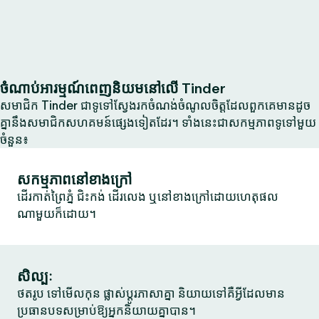
ចំណាប់អារម្មណ៍ពេញនិយមនៅលើ Tinder
សមាជិក Tinder ជាទូទៅស្វែងរកចំណង់ចំណូលចិត្តដែលពួកគេមានដូច
គ្នានឹងសមាជិកសហគមន៍ផ្សេងទៀតដែរ។ ទាំងនេះជាសកម្មភាពទូទៅមួយ
ចំនួន៖
សកម្មភាពនៅខាងក្រៅ
ដើរកាត់ព្រៃភ្នំ ជិះកង់ ដើរលេង ឬនៅខាងក្រៅដោយហេតុផល
ណាមួយក៏ដោយ។
សិល្បៈ
ថតរូប ទៅមើលកុន ផ្លាស់ប្តូរភាសាគ្នា និយាយទៅគឺអ្វីដែលមាន
ប្រធានបទសម្រាប់ឱ្យអ្នកនិយាយគ្នាបាន។