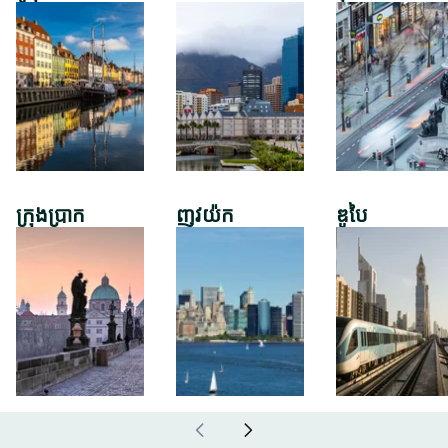
ក្រុងប្រាក
ញូវយ៉ក
ឌូបៃ