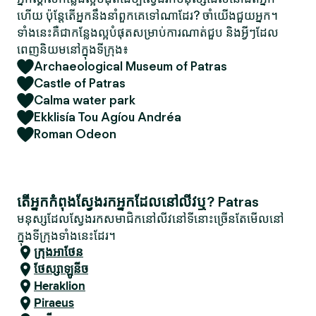
ហើយ ប៉ុន្តែតើអ្នកនឹងនាំពួកគេទៅណាដែរ? ចាំយើងជួយអ្នក។
ទាំងនេះគឺជាកន្លែងល្អបំផុតសម្រាប់ការណាត់ជួប និងអ្វីៗដែល
ពេញនិយមនៅក្នុងទីក្រុង៖
Archaeological Museum of Patras
Castle of Patras
Calma water park
Ekklisía Tou Agíou Andréa
Roman Odeon
តើអ្នកកំពុងស្វែងរកអ្នកដែលនៅលីវឬ? Patras
មនុស្សដែលស្វែងរកសមាជិកនៅលីវនៅទីនោះច្រើនតែមើលនៅ
ក្នុងទីក្រុងទាំងនេះដែរ។
ក្រុងអាថែន
ថែស្សាឡូនីច
Heraklion
Piraeus