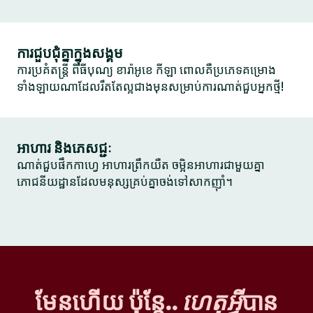
ការជួបជុំគ្នាក្នុងសង្គម
ការប្រគំតន្ត្រី ពិធីបុណ្យ ខារ៉ាអូខេ កីឡា ពោលគឺប្រភេទគម្រោង
ទាំងឡាយណាដែលរឹតតែល្អជាងមុនសម្រាប់ការណាត់ជួបអ្នកថ្មី!
អាហារ និងភេសជ្ជៈ
ណាត់ជួបផឹកកាហ្វេ អាហារព្រឹកយឺត ចម្អិនអាហារជាមួយគ្នា
ភោជនីយដ្ឋានដែលមនុស្សគ្រប់គ្នាចង់ទៅសាកញ៉ាំ។
មែនហើយ ប៉ុន្តែ..
ហេតុអ្វី
បាន