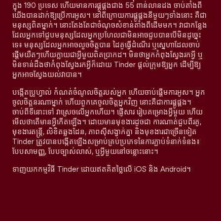
ក្នុង 190 ប្រទេស ហើយមានការផ្គូផ្គងជាង 55 ពាន់លានដង ចាប់តាំងពី
យើងបានដាក់ឱ្យប្រើការអូស។ នៅពីក្រោយការផ្គូផ្គងនីមួយៗទាំងនោះ គឺជា
មនុស្សពិតម្នាក់។ នោះតែងតែជាចំណុចសំខាន់តាំងពីដើមមក។ វាជាកន្លែង
ដែលអ្នកទៅជួបមនុស្សដែលអ្នកប្រហែលជាមិនអាចជួបបានបើមិនដូច្នេះ
ទេ៖ មនុស្សដែលអ្នកអាចលួចចិត្តបាន ដៃគូធ្វើដំណើរ ឬស្នេហាដែលចាប់
ផ្តើមយឺតៗហើយក្លាយជាអ្វីមួយពិតប្រាកដ។ មិនថាអ្នកកំពុងស្វែងរកអ្វី ឬ
មិនទាន់ដឹងថាកំពុងស្វែងរកអ្វីក៏ដោយ Tinder ផ្តល់ក្រុមឱ្យអ្នក ដើម្បីឱ្យ
អ្នកអាចស្វែងយល់វាបាន។
បង្កើតប្រូហ្វាល់ កំណត់ចំណូលចិត្តរបស់អ្នក ហើយចាប់ផ្តើមការអូស។ អ្នក
ចូលចិត្តនរណាម្នាក់ ហើយពួកគេចូលចិត្តអ្នកវិញ នោះគឺជាការផ្គូផ្គង។
ចាប់ពីទីនោះទៅ វាស្រេចលើអ្នកហើយ។ ផ្ញើសារ រៀបគម្រោងអ្វីមួយ ហើយ
មើលថាតើមានអ្វីកើតឡើង។ ដោយមានមុខងារដូចជា ការណាត់ជួបពីរគូ,
មុខងារតន្រ្តី, លិខិតឆ្លងដែន, ភាពស៊ីសង្វាក់គ្នា និងមុខងារជាច្រើនទៀត
Tinder ត្រូវបានបង្កើតឡើងសម្រាប់គ្រប់ប្រភេទនៃការភ្ជាប់ទំនាក់ទំនង៖
បែបសាមញ្ញ, បែបច្បាស់លាស់, ឬអ្វីមួយនៅចន្លោះនោះ។
ទាញយកកម្មវិធី Tinder ដោយឥតគិតថ្លៃលើ iOS និង Android។