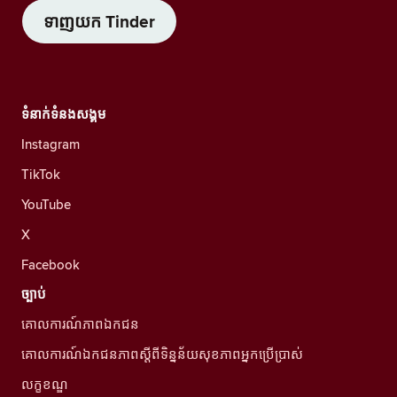
ទាញយក Tinder
ទំនាក់ទំនងសង្គម
Instagram
TikTok
YouTube
X
Facebook
ច្បាប់
គោលការណ៍ភាពឯកជន
គោលការណ៍ឯកជនភាពស្ដីពីទិន្នន័យសុខភាពអ្នកប្រើប្រាស់
លក្ខខណ្ឌ