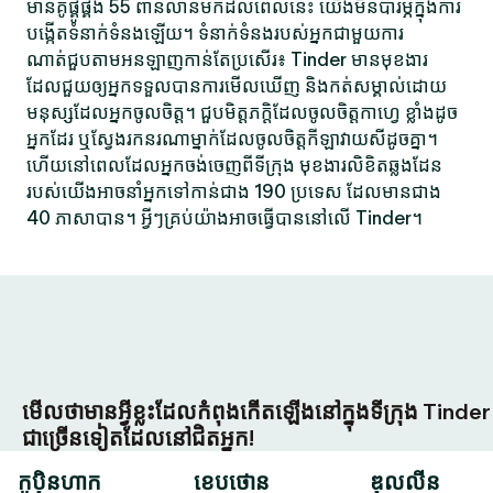
មានគូផ្គូផ្គង 55 ពាន់លានមកដល់ពេលនេះ យើងមិនបារម្ភក្នុងការ
បង្កើតទំនាក់ទំនងឡើយ។ ទំនាក់ទំនងរបស់អ្នកជាមួយការ
ណាត់ជួបតាមអនឡាញកាន់តែប្រសើរ៖ Tinder មានមុខងារ
ដែលជួយឲ្យអ្នកទទួលបានការមើលឃើញ និងកត់សម្គាល់ដោយ
មនុស្សដែលអ្នកចូលចិត្ត។ ជួបមិត្តភក្តិដែលចូលចិត្តកាហ្វេ ខ្លាំងដូច
អ្នកដែរ ឬស្វែងរកនរណាម្នាក់ដែលចូលចិត្តកីឡាវាយសីដូចគ្នា។
ហើយនៅពេលដែលអ្នកចង់ចេញពីទីក្រុង មុខងារលិខិតឆ្លងដែន
របស់យើងអាចនាំអ្នកទៅកាន់ជាង 190 ប្រទេស ដែលមានជាង
40 ភាសាបាន។ អ្វីៗគ្រប់យ៉ាងអាចធ្វើបាននៅលើ Tinder។
មើលថាមានអ្វីខ្លះដែលកំពុងកើតឡើងនៅក្នុងទីក្រុង Tinder
ជាច្រើនទៀតដែលនៅជិតអ្នក!
កូប៉ិនហាក
ខេបថោន
ឌុលលីន