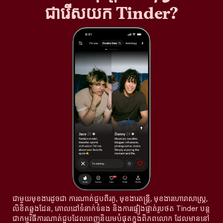
ជារើសយក Tinder?
ជាមួយមុខងារដូចជា ការណាត់ជួបពីរគូ, មុខងារតន្រ្តី, មុខងារហោរាសាស្ត្រ,
លិខិតឆ្លងដែន, គោលដៅទំនាក់ទំនង និងការផ្ទៀងផ្ទាត់រូបថត Tinder បន្ត
ជាកម្មវិធីការណាត់ជួបដែលពេញនិយមបំផុតក្នុងពិភពលោក ដែលមាននៅ