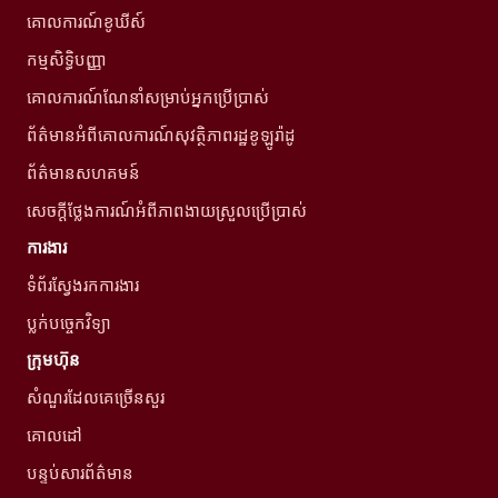
គោលការណ៍ខូឃីស៍
កម្មសិទ្ធិបញ្ញា
គោលការណ៍ណែនាំសម្រាប់អ្នកប្រើប្រាស់
ព័ត៌មានអំពីគោលការណ៍សុវត្ថិភាពរដ្ឋខូឡូរ៉ាដូ
ព័ត៌មានសហគមន៍
សេចក្តីថ្លែងការណ៍អំពីភាពងាយស្រួលប្រើប្រាស់
ការងារ
ទំព័រស្វែងរកការងារ
ប្លក់បច្ចេកវិទ្យា
ក្រុមហ៊ុន
សំណួរដែលគេច្រើនសួរ
គោលដៅ
បន្ទប់សារព័ត៌មាន