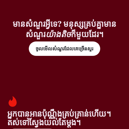
មានសំណួរអ្វីទេ? មនុស្សគ្រប់គ្នាមាន
សំណួរ
យ៉ាងតិច
ក៏មួយដែរ។
ចូលមើលសំណួរដែលគេច្រើនសួរ
អ្នកបានអានប៉ុណ្ណឹងគ្រប់គ្រាន់ហើយ។
តស់ទៅស្វែងយល់តែម្តង។