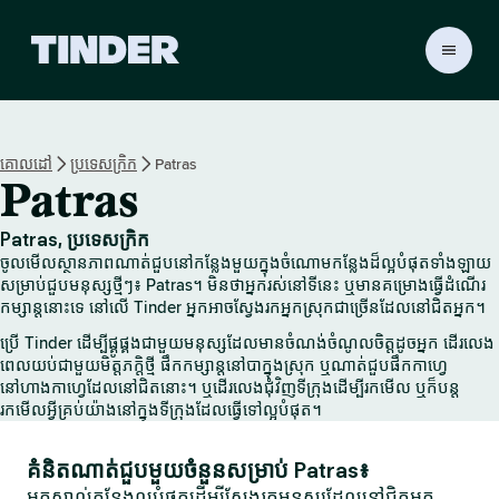
ទំ
ព័
រ
ដើ
ម
គោលដៅ
ប្រទេសក្រិក
Patras
T
Patras
i
n
d
Patras, ប្រទេសក្រិក
e
ចូលមើលស្ថានភាពណាត់ជួបនៅកន្លែងមួយក្នុងចំណោមកន្លែងដ៏ល្អបំផុតទាំងឡាយ
r
សម្រាប់ជួបមនុស្សថ្មីៗ៖ Patras។ មិនថាអ្នករស់នៅទីនេះ ឬមានគម្រោងធ្វើដំណើរ
កម្សាន្តនោះទេ នៅលើ Tinder អ្នកអាចស្វែងរកអ្នកស្រុកជាច្រើនដែលនៅជិតអ្នក។
ប្រើ Tinder ដើម្បីផ្គូផ្គងជាមួយមនុស្សដែលមានចំណង់ចំណូលចិត្តដូចអ្នក ដើរលេង
ពេលយប់ជាមួយមិត្តភក្តិថ្មី ផឹកកម្សាន្តនៅបាក្នុងស្រុក ឬណាត់ជួបផឹកកាហ្វេ
នៅហាងកាហ្វេដែលនៅជិតនោះ។ ឬដើរលេងជុំវិញទីក្រុងដើម្បីរកមើល ឬក៏បន្ត
រកមើលអ្វីគ្រប់យ៉ាងនៅក្នុងទីក្រុងដែលធ្វើទៅល្អបំផុត។
គំនិតណាត់ជួបមួយចំនួនសម្រាប់ Patras៖
អ្នកស្គាល់កន្លែងល្អបំផុតដើម្បីស្វែងរកមនុស្សដែលនៅជិតអ្នក