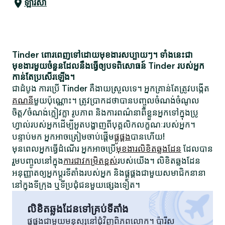
ឡារីសា
Tinder ពោរពេញទៅដោយមុខងារសប្បាយៗ។ ទាំងនេះជា
មុខងារមួយចំនួនដែលនឹងធ្វើឲ្យបទពិសោធន៍ Tinder របស់អ្នក
កាន់តែប្រសើរឡើង។
ជាដំបូង ការប្រើ Tinder គឺងាយស្រួលទេ។ អ្នកគ្រាន់តែត្រូវបង្កើត
គណនី
មួយប៉ុណ្ណោះ។ ត្រូវប្រាកដថាបានបញ្ចូលចំណង់ចំណូល
ចិត្ត/ចំណង់ក្លៀវក្លា រូបភាព និងការពណ៌នាពីខ្លួនអ្នកទៅក្នុងប្រូ
ហ្វាល់របស់អ្នកដើម្បីអួតបង្ហាញពីបុគ្គលិកលក្ខណៈរបស់អ្នក។
បន្ទាប់មក អ្នកអាចត្រៀមចាប់ផ្តើម
ផ្គូផ្គង
បានហើយ!
មុនពេលអ្នកធ្វើដំណើរ អ្នកអាចប្រើ
មុខងារលិខិតឆ្លងដែន
ដែលបាន
រួមបញ្ចូលនៅក្នុង
ការជាវកម្រិតខ្ពស់
របស់យើង។ លិខិតឆ្លងដែន
អនុញ្ញាតឲ្យអ្នកប្តូរទីតាំងរបស់អ្នក និងផ្គូផ្គងជាមួយសមាជិកនានា
នៅក្នុងទីក្រុង ឬទីប្រជុំជនមួយផ្សេងទៀត។
លិខិតឆ្លងដែនទៅគ្រប់ទីតាំង
ផ្គូផ្គងជាមួយមនុស្សនៅជុំវិញពិភពលោក។ ប៉ារីស