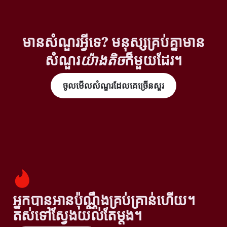
មានសំណួរអ្វីទេ? មនុស្សគ្រប់គ្នាមាន
សំណួរ
យ៉ាងតិច
ក៏មួយដែរ។
ចូលមើលសំណួរដែលគេច្រើនសួរ
អ្នកបានអានប៉ុណ្ណឹងគ្រប់គ្រាន់ហើយ។
តស់ទៅស្វែងយល់តែម្តង។