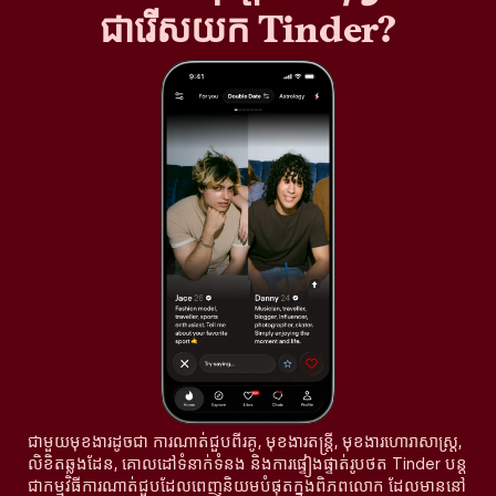
ជារើសយក Tinder?
ជាមួយមុខងារដូចជា ការណាត់ជួបពីរគូ, មុខងារតន្រ្តី, មុខងារហោរាសាស្ត្រ,
លិខិតឆ្លងដែន, គោលដៅទំនាក់ទំនង និងការផ្ទៀងផ្ទាត់រូបថត Tinder បន្ត
ជាកម្មវិធីការណាត់ជួបដែលពេញនិយមបំផុតក្នុងពិភពលោក ដែលមាននៅ