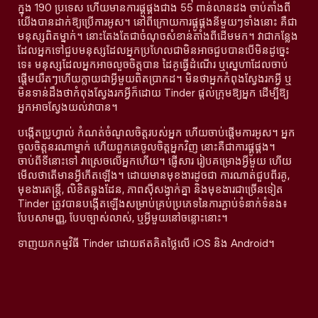
ក្នុង 190 ប្រទេស ហើយមានការផ្គូផ្គងជាង 55 ពាន់លានដង ចាប់តាំងពី
យើងបានដាក់ឱ្យប្រើការអូស។ នៅពីក្រោយការផ្គូផ្គងនីមួយៗទាំងនោះ គឺជា
មនុស្សពិតម្នាក់។ នោះតែងតែជាចំណុចសំខាន់តាំងពីដើមមក។ វាជាកន្លែង
ដែលអ្នកទៅជួបមនុស្សដែលអ្នកប្រហែលជាមិនអាចជួបបានបើមិនដូច្នេះ
ទេ៖ មនុស្សដែលអ្នកអាចលួចចិត្តបាន ដៃគូធ្វើដំណើរ ឬស្នេហាដែលចាប់
ផ្តើមយឺតៗហើយក្លាយជាអ្វីមួយពិតប្រាកដ។ មិនថាអ្នកកំពុងស្វែងរកអ្វី ឬ
មិនទាន់ដឹងថាកំពុងស្វែងរកអ្វីក៏ដោយ Tinder ផ្តល់ក្រុមឱ្យអ្នក ដើម្បីឱ្យ
អ្នកអាចស្វែងយល់វាបាន។
បង្កើតប្រូហ្វាល់ កំណត់ចំណូលចិត្តរបស់អ្នក ហើយចាប់ផ្តើមការអូស។ អ្នក
ចូលចិត្តនរណាម្នាក់ ហើយពួកគេចូលចិត្តអ្នកវិញ នោះគឺជាការផ្គូផ្គង។
ចាប់ពីទីនោះទៅ វាស្រេចលើអ្នកហើយ។ ផ្ញើសារ រៀបគម្រោងអ្វីមួយ ហើយ
មើលថាតើមានអ្វីកើតឡើង។ ដោយមានមុខងារដូចជា ការណាត់ជួបពីរគូ,
មុខងារតន្រ្តី, លិខិតឆ្លងដែន, ភាពស៊ីសង្វាក់គ្នា និងមុខងារជាច្រើនទៀត
Tinder ត្រូវបានបង្កើតឡើងសម្រាប់គ្រប់ប្រភេទនៃការភ្ជាប់ទំនាក់ទំនង៖
បែបសាមញ្ញ, បែបច្បាស់លាស់, ឬអ្វីមួយនៅចន្លោះនោះ។
ទាញយកកម្មវិធី Tinder ដោយឥតគិតថ្លៃលើ iOS និង Android។