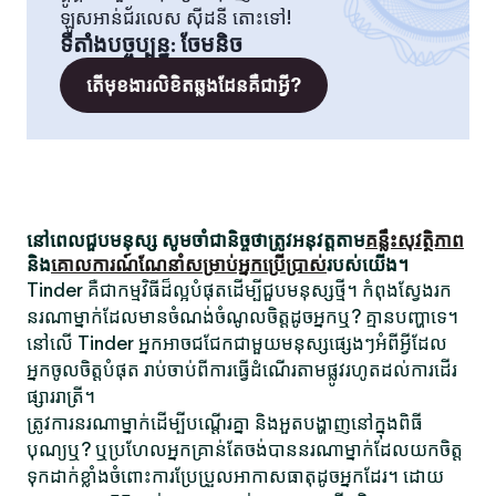
ឡូសអាន់ជ័រលេស ស៊ីដនី តោះទៅ!
ទីតាំងបច្ចុប្បន្ន
:
ចែមនិច
តើមុខងារលិខិតឆ្លងដែនគឺជាអ្វី?
នៅពេលជួបមនុស្ស សូមចាំជានិច្ចថាត្រូវអនុវត្តតាម
គន្លឹះសុវត្ថិភាព
និង
គោលការណ៍ណែនាំសម្រាប់អ្នកប្រើប្រាស់
របស់យើង។
Tinder គឺជាកម្មវិធីដ៏ល្អបំផុតដើម្បីជួបមនុស្សថ្មី។ កំពុងស្វែងរក
នរណាម្នាក់ដែលមានចំណង់ចំណូលចិត្តដូចអ្នកឬ? គ្មានបញ្ហាទេ។
នៅលើ Tinder អ្នកអាចជជែកជាមួយមនុស្សផ្សេងៗអំពីអ្វីដែល
អ្នកចូលចិត្តបំផុត រាប់ចាប់ពីការធ្វើដំណើរតាមផ្លូវរហូតដល់ការដើរ
ផ្សាររាត្រី។
ត្រូវការនរណាម្នាក់ដើម្បីបណ្តើរគ្នា និងអួតបង្ហាញនៅក្នុងពិធី
បុណ្យឬ? ឬប្រហែលអ្នកគ្រាន់តែចង់បាននរណាម្នាក់ដែលយកចិត្ត
ទុកដាក់ខ្លាំងចំពោះការប្រែប្រួលអាកាសធាតុដូចអ្នកដែរ។ ដោយ