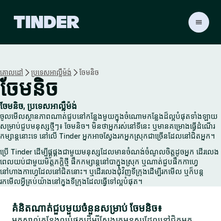
ទំ
ព័
រ
ដើ
ម
គោលដៅ
ប្រទេសអាល្លឺម៉ង់
ចែមនិច
T
ចែមនិច
i
n
d
ចែមនិច, ប្រទេសអាល្លឺម៉ង់
e
ចូលមើលស្ថានភាពណាត់ជួបនៅកន្លែងមួយក្នុងចំណោមកន្លែងដ៏ល្អបំផុតទាំងឡាយ
r
សម្រាប់ជួបមនុស្សថ្មីៗ៖ ចែមនិច។ មិនថាអ្នករស់នៅទីនេះ ឬមានគម្រោងធ្វើដំណើរ
កម្សាន្តនោះទេ នៅលើ Tinder អ្នកអាចស្វែងរកអ្នកស្រុកជាច្រើនដែលនៅជិតអ្នក។
ប្រើ Tinder ដើម្បីផ្គូផ្គងជាមួយមនុស្សដែលមានចំណង់ចំណូលចិត្តដូចអ្នក ដើរលេង
ពេលយប់ជាមួយមិត្តភក្តិថ្មី ផឹកកម្សាន្តនៅបាក្នុងស្រុក ឬណាត់ជួបផឹកកាហ្វេ
នៅហាងកាហ្វេដែលនៅជិតនោះ។ ឬដើរលេងជុំវិញទីក្រុងដើម្បីរកមើល ឬក៏បន្ត
រកមើលអ្វីគ្រប់យ៉ាងនៅក្នុងទីក្រុងដែលធ្វើទៅល្អបំផុត។
គំនិតណាត់ជួបមួយចំនួនសម្រាប់ ចែមនិច៖
អ្នកស្គាល់កន្លែងល្អបំផុតដើម្បីស្វែងរកមនុស្សដែលនៅជិតអ្នក