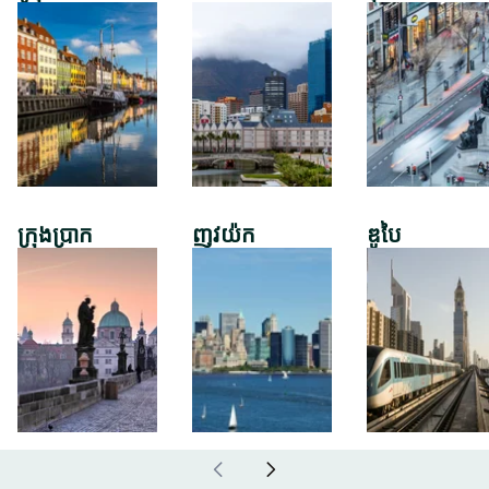
ក្រុងប្រាក
ញូវយ៉ក
ឌូបៃ