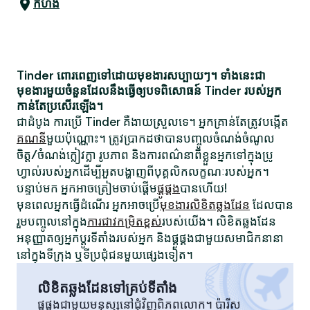
កំហឹង
Tinder ពោរពេញទៅដោយមុខងារសប្បាយៗ។ ទាំងនេះជា
មុខងារមួយចំនួនដែលនឹងធ្វើឲ្យបទពិសោធន៍ Tinder របស់អ្នក
កាន់តែប្រសើរឡើង។
ជាដំបូង ការប្រើ Tinder គឺងាយស្រួលទេ។ អ្នកគ្រាន់តែត្រូវបង្កើត
គណនី
មួយប៉ុណ្ណោះ។ ត្រូវប្រាកដថាបានបញ្ចូលចំណង់ចំណូល
ចិត្ត/ចំណង់ក្លៀវក្លា រូបភាព និងការពណ៌នាពីខ្លួនអ្នកទៅក្នុងប្រូ
ហ្វាល់របស់អ្នកដើម្បីអួតបង្ហាញពីបុគ្គលិកលក្ខណៈរបស់អ្នក។
បន្ទាប់មក អ្នកអាចត្រៀមចាប់ផ្តើម
ផ្គូផ្គង
បានហើយ!
មុនពេលអ្នកធ្វើដំណើរ អ្នកអាចប្រើ
មុខងារលិខិតឆ្លងដែន
ដែលបាន
រួមបញ្ចូលនៅក្នុង
ការជាវកម្រិតខ្ពស់
របស់យើង។ លិខិតឆ្លងដែន
អនុញ្ញាតឲ្យអ្នកប្តូរទីតាំងរបស់អ្នក និងផ្គូផ្គងជាមួយសមាជិកនានា
នៅក្នុងទីក្រុង ឬទីប្រជុំជនមួយផ្សេងទៀត។
លិខិតឆ្លងដែនទៅគ្រប់ទីតាំង
ផ្គូផ្គងជាមួយមនុស្សនៅជុំវិញពិភពលោក។ ប៉ារីស