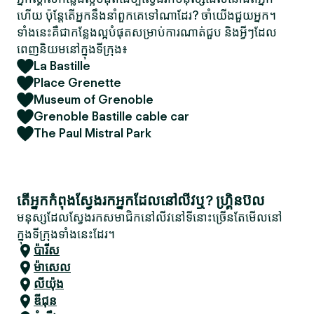
ហើយ ប៉ុន្តែតើអ្នកនឹងនាំពួកគេទៅណាដែរ? ចាំយើងជួយអ្នក។
ទាំងនេះគឺជាកន្លែងល្អបំផុតសម្រាប់ការណាត់ជួប និងអ្វីៗដែល
ពេញនិយមនៅក្នុងទីក្រុង៖
La Bastille
Place Grenette
Museum of Grenoble
Grenoble Bastille cable car
The Paul Mistral Park
តើអ្នកកំពុងស្វែងរកអ្នកដែលនៅលីវឬ? ហ្គ្រិនប៊ល
មនុស្សដែលស្វែងរកសមាជិកនៅលីវនៅទីនោះច្រើនតែមើលនៅ
ក្នុងទីក្រុងទាំងនេះដែរ។
ប៉ារីស
ម៉ាសេល
លីយ៉ុង
ឌីជុន