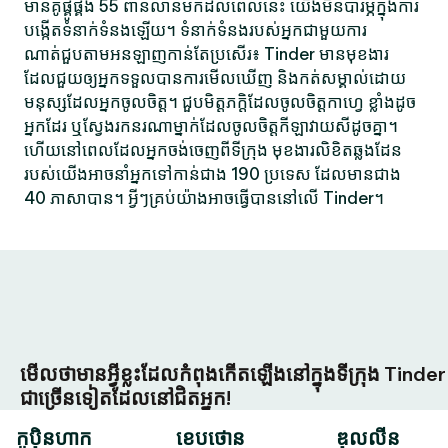
មានគូផ្គូផ្គង 55 ពាន់លានមកដល់ពេលនេះ យើងមិនបារម្ភក្នុងការ
បង្កើតទំនាក់ទំនងឡើយ។ ទំនាក់ទំនងរបស់អ្នកជាមួយការ
ណាត់ជួបតាមអនឡាញកាន់តែប្រសើរ៖ Tinder មានមុខងារ
ដែលជួយឲ្យអ្នកទទួលបានការមើលឃើញ និងកត់សម្គាល់ដោយ
មនុស្សដែលអ្នកចូលចិត្ត។ ជួបមិត្តភក្តិដែលចូលចិត្តកាហ្វេ ខ្លាំងដូច
អ្នកដែរ ឬស្វែងរកនរណាម្នាក់ដែលចូលចិត្តកីឡាវាយសីដូចគ្នា។
ហើយនៅពេលដែលអ្នកចង់ចេញពីទីក្រុង មុខងារលិខិតឆ្លងដែន
របស់យើងអាចនាំអ្នកទៅកាន់ជាង 190 ប្រទេស ដែលមានជាង
40 ភាសាបាន។ អ្វីៗគ្រប់យ៉ាងអាចធ្វើបាននៅលើ Tinder។
មើលថាមានអ្វីខ្លះដែលកំពុងកើតឡើងនៅក្នុងទីក្រុង Tinder
ជាច្រើនទៀតដែលនៅជិតអ្នក!
កូប៉ិនហាក
ខេបថោន
ឌុលលីន