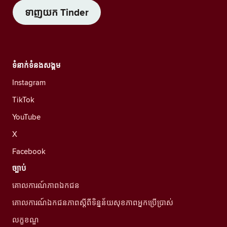
ទាញយក Tinder
ទំនាក់ទំនងសង្គម
Instagram
TikTok
YouTube
X
Facebook
ច្បាប់
គោលការណ៍ភាពឯកជន
គោលការណ៍ឯកជនភាពស្ដីពីទិន្នន័យសុខភាពអ្នកប្រើប្រាស់
លក្ខខណ្ឌ