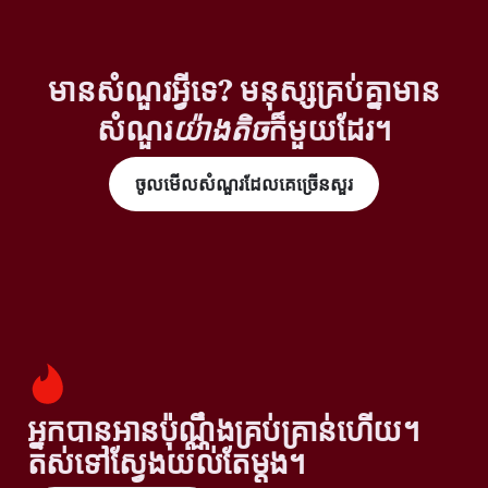
មានសំណួរអ្វីទេ? មនុស្សគ្រប់គ្នាមាន
សំណួរ
យ៉ាងតិច
ក៏មួយដែរ។
ចូលមើលសំណួរដែលគេច្រើនសួរ
អ្នកបានអានប៉ុណ្ណឹងគ្រប់គ្រាន់ហើយ។
តស់ទៅស្វែងយល់តែម្តង។