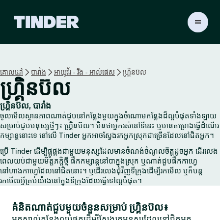
ទំ
ព័
រ
ដើ
ម
គោលដៅ
បារាំង
អាយូវ័រ - រីង - អាល់ផេស
ហ្គ្រិនប៊ល
T
ហ្គ្រិនប៊ល
i
n
d
ហ្គ្រិនប៊ល, បារាំង
e
ចូលមើលស្ថានភាពណាត់ជួបនៅកន្លែងមួយក្នុងចំណោមកន្លែងដ៏ល្អបំផុតទាំងឡាយ
r
សម្រាប់ជួបមនុស្សថ្មីៗ៖ ហ្គ្រិនប៊ល។ មិនថាអ្នករស់នៅទីនេះ ឬមានគម្រោងធ្វើដំណើរ
កម្សាន្តនោះទេ នៅលើ Tinder អ្នកអាចស្វែងរកអ្នកស្រុកជាច្រើនដែលនៅជិតអ្នក។
ប្រើ Tinder ដើម្បីផ្គូផ្គងជាមួយមនុស្សដែលមានចំណង់ចំណូលចិត្តដូចអ្នក ដើរលេង
ពេលយប់ជាមួយមិត្តភក្តិថ្មី ផឹកកម្សាន្តនៅបាក្នុងស្រុក ឬណាត់ជួបផឹកកាហ្វេ
នៅហាងកាហ្វេដែលនៅជិតនោះ។ ឬដើរលេងជុំវិញទីក្រុងដើម្បីរកមើល ឬក៏បន្ត
រកមើលអ្វីគ្រប់យ៉ាងនៅក្នុងទីក្រុងដែលធ្វើទៅល្អបំផុត។
គំនិតណាត់ជួបមួយចំនួនសម្រាប់ ហ្គ្រិនប៊ល៖
អ្នកស្គាល់កន្លែងល្អបំផុតដើម្បីស្វែងរកមនុស្សដែលនៅជិតអ្នក