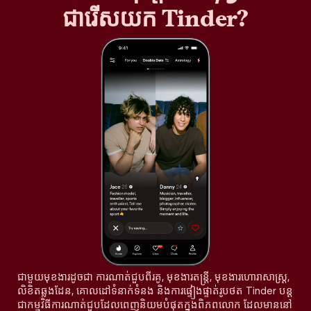
ជារើសយក Tinder?
ជាមួយមុខងារដូចជា ការណាត់ជួបពីរគូ, មុខងារតន្រ្តី, មុខងារហោរាសាស្ត្រ,
លិខិតឆ្លងដែន, គោលដៅទំនាក់ទំនង និងការផ្ទៀងផ្ទាត់រូបថត Tinder បន្ត
ជាកម្មវិធីការណាត់ជួបដែលពេញនិយមបំផុតក្នុងពិភពលោក ដែលមាននៅ