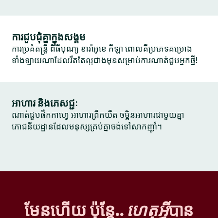
ការជួបជុំគ្នាក្នុងសង្គម
ការប្រគំតន្ត្រី ពិធីបុណ្យ ខារ៉ាអូខេ កីឡា ពោលគឺប្រភេទគម្រោង
ទាំងឡាយណាដែលរឹតតែល្អជាងមុនសម្រាប់ការណាត់ជួបអ្នកថ្មី!
អាហារ និងភេសជ្ជៈ
ណាត់ជួបផឹកកាហ្វេ អាហារព្រឹកយឺត ចម្អិនអាហារជាមួយគ្នា
ភោជនីយដ្ឋានដែលមនុស្សគ្រប់គ្នាចង់ទៅសាកញ៉ាំ។
មែនហើយ ប៉ុន្តែ..
ហេតុអ្វី
បាន