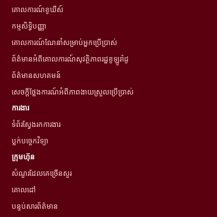
គោលការណ៍ខូឃីស៍
កម្មសិទ្ធិបញ្ញា
គោលការណ៍ណែនាំសម្រាប់អ្នកប្រើប្រាស់
ព័ត៌មានអំពីគោលការណ៍សុវត្ថិភាពរដ្ឋខូឡូរ៉ាដូ
ព័ត៌មានសហគមន៍
សេចក្តីថ្លែងការណ៍អំពីភាពងាយស្រួលប្រើប្រាស់
ការងារ
ទំព័រស្វែងរកការងារ
ប្លក់បច្ចេកវិទ្យា
ក្រុមហ៊ុន
សំណួរដែលគេច្រើនសួរ
គោលដៅ
បន្ទប់សារព័ត៌មាន