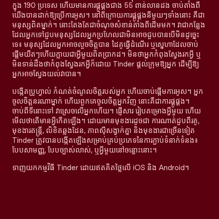
ក្នុង 190 ប្រទេស ហើយមានការផ្គូផ្គងជាង 55 ពាន់លានដង ចាប់តាំងពី
យើងបានដាក់ឱ្យប្រើការអូស។ នៅពីក្រោយការផ្គូផ្គងនីមួយៗទាំងនោះ គឺជា
មនុស្សពិតម្នាក់។ នោះតែងតែជាចំណុចសំខាន់តាំងពីដើមមក។ វាជាកន្លែង
ដែលអ្នកទៅជួបមនុស្សដែលអ្នកប្រហែលជាមិនអាចជួបបានបើមិនដូច្នេះ
ទេ៖ មនុស្សដែលអ្នកអាចលួចចិត្តបាន ដៃគូធ្វើដំណើរ ឬស្នេហាដែលចាប់
ផ្តើមយឺតៗហើយក្លាយជាអ្វីមួយពិតប្រាកដ។ មិនថាអ្នកកំពុងស្វែងរកអ្វី ឬ
មិនទាន់ដឹងថាកំពុងស្វែងរកអ្វីក៏ដោយ Tinder ផ្តល់ក្រុមឱ្យអ្នក ដើម្បីឱ្យ
អ្នកអាចស្វែងយល់វាបាន។
បង្កើតប្រូហ្វាល់ កំណត់ចំណូលចិត្តរបស់អ្នក ហើយចាប់ផ្តើមការអូស។ អ្នក
ចូលចិត្តនរណាម្នាក់ ហើយពួកគេចូលចិត្តអ្នកវិញ នោះគឺជាការផ្គូផ្គង។
ចាប់ពីទីនោះទៅ វាស្រេចលើអ្នកហើយ។ ផ្ញើសារ រៀបគម្រោងអ្វីមួយ ហើយ
មើលថាតើមានអ្វីកើតឡើង។ ដោយមានមុខងារដូចជា ការណាត់ជួបពីរគូ,
មុខងារតន្រ្តី, លិខិតឆ្លងដែន, ភាពស៊ីសង្វាក់គ្នា និងមុខងារជាច្រើនទៀត
Tinder ត្រូវបានបង្កើតឡើងសម្រាប់គ្រប់ប្រភេទនៃការភ្ជាប់ទំនាក់ទំនង៖
បែបសាមញ្ញ, បែបច្បាស់លាស់, ឬអ្វីមួយនៅចន្លោះនោះ។
ទាញយកកម្មវិធី Tinder ដោយឥតគិតថ្លៃលើ iOS និង Android។