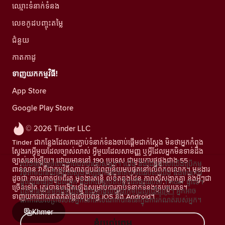
ឈ្មោះទំនាក់ទំនង
លេខកូដបញ្ចុះតម្លៃ
ជំនួយ
កាតកាដូ
ទាញយកកម្មវិធី!
App Store
Google Play Store
© 2026 Tinder LLC
Tinder ជាកន្លែងដែលការភ្ជាប់ទំនាក់ទំនងចាប់ផ្តើមជាក់ស្តែង មិនថាអ្នកកំពុង
ស្វែងរកអ្វីមួយដែលច្បាស់លាស់ អ្វីមួយដែលសាមញ្ញ ឬអ្វីដែលអ្នកមិនទាន់ដឹង
ច្បាស់នៅឡើយ។ ដោយមាននៅ 190 ប្រទេស ជាមួយការផ្គូផ្គងជាង 55
យើងឲ្យតម្លៃចំពោះភាពឯកជនរបស់អ្នក។ យើង និងដៃគូរបស់យើងប្រើកម្ម
ពាន់លាន វាគឺជាកម្មវិធីណាត់ជួបដ៏ពេញនិយមបំផុតនៅលើពិភពលោក។ មុខងារ
វិធីតាមដានដើម្បីវាស់ស្ទង់ទស្សនិកជននៃគេហទំព័ររបស់យើង និងមានការ
ដូចជា ការណាត់ជួបពីរគូ មុខងារតន្រ្តី លិខិតឆ្លងដែន ភាពស៊ីសង្វាក់គ្នា និងអ្វីៗជា
ផ្តល់ជូនផ្សេងៗដល់អ្នក និងកែលម្អប្រតិបត្តិការទីផ្សាររបស់ Tinder ផ្ទាល់។
ច្រើនទៀត ត្រូវបានបង្កើតឡើងសម្រាប់ការភ្ជាប់ទំនាក់ទំនងគ្រប់ប្រភេទ។
ព័ត៌មានបន្ថែមអំពីខូឃីស៍ និងអ្នកផ្តល់សេវាកម្មដែលយើងប្រើ។
អ្នកអាច
ទាញយកដោយឥតគិតថ្លៃលើប្រព័ន្ធ iOS និង Android។
ដកការយល់ព្រមរបស់អ្នកនៅពេលណាក៏បាននៅក្នុងការកំណត់របស់អ្នក។
Khmer
ខ្ញុំយល់ព្រម