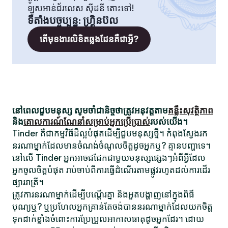
ឡូសអាន់ជ័រលេស ស៊ីដនី តោះទៅ!
ទីតាំងបច្ចុប្បន្ន
:
ហ្គ្រិនប៊ល
តើមុខងារលិខិតឆ្លងដែនគឺជាអ្វី?
នៅពេលជួបមនុស្ស សូមចាំជានិច្ចថាត្រូវអនុវត្តតាម
គន្លឹះសុវត្ថិភាព
និង
គោលការណ៍ណែនាំសម្រាប់អ្នកប្រើប្រាស់
របស់យើង។
Tinder គឺជាកម្មវិធីដ៏ល្អបំផុតដើម្បីជួបមនុស្សថ្មី។ កំពុងស្វែងរក
នរណាម្នាក់ដែលមានចំណង់ចំណូលចិត្តដូចអ្នកឬ? គ្មានបញ្ហាទេ។
នៅលើ Tinder អ្នកអាចជជែកជាមួយមនុស្សផ្សេងៗអំពីអ្វីដែល
អ្នកចូលចិត្តបំផុត រាប់ចាប់ពីការធ្វើដំណើរតាមផ្លូវរហូតដល់ការដើរ
ផ្សាររាត្រី។
ត្រូវការនរណាម្នាក់ដើម្បីបណ្តើរគ្នា និងអួតបង្ហាញនៅក្នុងពិធី
បុណ្យឬ? ឬប្រហែលអ្នកគ្រាន់តែចង់បាននរណាម្នាក់ដែលយកចិត្ត
ទុកដាក់ខ្លាំងចំពោះការប្រែប្រួលអាកាសធាតុដូចអ្នកដែរ។ ដោយ