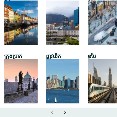
ក្រុងប្រាក
ញូវយ៉ក
ឌូបៃ