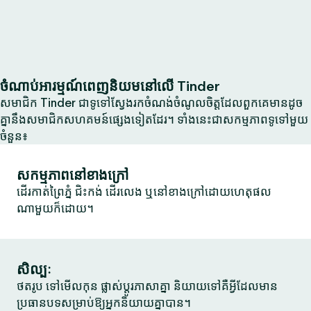
ចំណាប់អារម្មណ៍ពេញនិយមនៅលើ Tinder
សមាជិក Tinder ជាទូទៅស្វែងរកចំណង់ចំណូលចិត្តដែលពួកគេមានដូច
គ្នានឹងសមាជិកសហគមន៍ផ្សេងទៀតដែរ។ ទាំងនេះជាសកម្មភាពទូទៅមួយ
ចំនួន៖
សកម្មភាពនៅខាងក្រៅ
ដើរកាត់ព្រៃភ្នំ ជិះកង់ ដើរលេង ឬនៅខាងក្រៅដោយហេតុផល
ណាមួយក៏ដោយ។
សិល្បៈ
ថតរូប ទៅមើលកុន ផ្លាស់ប្តូរភាសាគ្នា និយាយទៅគឺអ្វីដែលមាន
ប្រធានបទសម្រាប់ឱ្យអ្នកនិយាយគ្នាបាន។