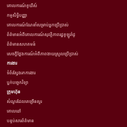
គោលការណ៍ខូឃីស៍
កម្មសិទ្ធិបញ្ញា
គោលការណ៍ណែនាំសម្រាប់អ្នកប្រើប្រាស់
ព័ត៌មានអំពីគោលការណ៍សុវត្ថិភាពរដ្ឋខូឡូរ៉ាដូ
ព័ត៌មានសហគមន៍
សេចក្តីថ្លែងការណ៍អំពីភាពងាយស្រួលប្រើប្រាស់
ការងារ
ទំព័រស្វែងរកការងារ
ប្លក់បច្ចេកវិទ្យា
ក្រុមហ៊ុន
សំណួរដែលគេច្រើនសួរ
គោលដៅ
បន្ទប់សារព័ត៌មាន