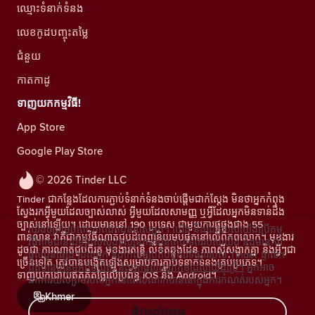
ឈ្មោះទំនាក់ទំនង
លេខកូដបញ្ចុះតម្លៃ
ជំនួយ
កាតកាដូ
ទាញយកកម្មវិធី!
App Store
Google Play Store
© 2026 Tinder LLC
Tinder ជាកន្លែងដែលការភ្ជាប់ទំនាក់ទំនងចាប់ផ្តើមជាក់ស្តែង មិនថាអ្នកកំពុង
ស្វែងរកអ្វីមួយដែលច្បាស់លាស់ អ្វីមួយដែលសាមញ្ញ ឬអ្វីដែលអ្នកមិនទាន់ដឹង
ច្បាស់នៅឡើយ។ ដោយមាននៅ 190 ប្រទេស ជាមួយការផ្គូផ្គងជាង 55
យើងឲ្យតម្លៃចំពោះភាពឯកជនរបស់អ្នក។ យើង និងដៃគូរបស់យើងប្រើកម្ម
ពាន់លាន វាគឺជាកម្មវិធីណាត់ជួបដ៏ពេញនិយមបំផុតនៅលើពិភពលោក។ មុខងារ
វិធីតាមដានដើម្បីវាស់ស្ទង់ទស្សនិកជននៃគេហទំព័ររបស់យើង និងមានការ
ដូចជា ការណាត់ជួបពីរគូ មុខងារតន្រ្តី លិខិតឆ្លងដែន ភាពស៊ីសង្វាក់គ្នា និងអ្វីៗជា
ផ្តល់ជូនផ្សេងៗដល់អ្នក និងកែលម្អប្រតិបត្តិការទីផ្សាររបស់ Tinder ផ្ទាល់។
ច្រើនទៀត ត្រូវបានបង្កើតឡើងសម្រាប់ការភ្ជាប់ទំនាក់ទំនងគ្រប់ប្រភេទ។
ព័ត៌មានបន្ថែមអំពីខូឃីស៍ និងអ្នកផ្តល់សេវាកម្មដែលយើងប្រើ។
អ្នកអាច
ទាញយកដោយឥតគិតថ្លៃលើប្រព័ន្ធ iOS និង Android។
ដកការយល់ព្រមរបស់អ្នកនៅពេលណាក៏បាននៅក្នុងការកំណត់របស់អ្នក។
Khmer
ខ្ញុំយល់ព្រម