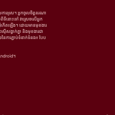
តើមការអូស។ អ្នកចូលចិត្តនរណា
ាប់ពីទីនោះទៅ វាស្រេចលើអ្នក
អ្វីកើតឡើង។ ដោយមានមុខងារ
ពស៊ីសង្វាក់គ្នា និងមុខងារជា
ទនៃការភ្ជាប់ទំនាក់ទំនង៖ បែប
Android។