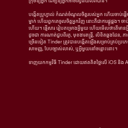
ក្រុមឱ្យអ្នក ដើម្បីឱ្យអ្នកអាចស្វែងយល់វាបាន។
បង្កើតប្រូហ្វាល់ កំណត់ចំណូលចិត្តរបស់អ្នក ហើយចាប់ផ្
ម្នាក់ ហើយពួកគេចូលចិត្តអ្នកវិញ នោះគឺជាការផ្គូផ្គង។ ច
ហើយ។ ផ្ញើសារ រៀបគម្រោងអ្វីមួយ ហើយមើលថាតើមាន
ដូចជា ការណាត់ជួបពីរគូ, មុខងារតន្រ្តី, លិខិតឆ្លងដែន, ភា
ច្រើនទៀត Tinder ត្រូវបានបង្កើតឡើងសម្រាប់គ្រប់ប្រភេ
សាមញ្ញ, បែបច្បាស់លាស់, ឬអ្វីមួយនៅចន្លោះនោះ។
ទាញយកកម្មវិធី Tinder ដោយឥតគិតថ្លៃលើ iOS និង 