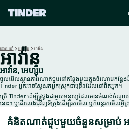
ទំ
ព័
រ
ដើ
ម
T
i
គោលដៅ
អេហ្ស៊ីប
អាវ៉ាន
អាវ៉ាន
n
d
e
អាវ៉ាន, អេហ្ស៊ីប
r
ចូលមើលស្ថានភាពណាត់ជួបនៅកន្លែងមួយក្នុងចំណោមកន្លែងដ៏ល្
Tinder អ្នកអាចស្វែងរកអ្នកស្រុកជាច្រើនដែលនៅជិតអ្នក។
ប្រើ Tinder ដើម្បីផ្គូផ្គងជាមួយមនុស្សដែលមានចំណង់ចំណូលច
នោះ។ ឬដើរលេងជុំវិញទីក្រុងដើម្បីរកមើល ឬក៏បន្តរកមើលអ្វីគ្រ
គំនិតណាត់ជួបមួយចំនួនសម្រាប់ អ