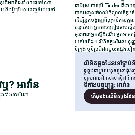
ុន្តែតើអ្នកនឹងនាំពួកគេទៅណា
ជាដំបូង ការប្រើ Tinder គឺងាយស្
ត់ជួប និងអ្វីៗដែលពេញនិយមនៅ
បានបញ្ចូលចំណង់ចំណូលចិត្ត/ចំណង់
ដើម្បីអួតបង្ហាញពីបុគ្គលិកលក្ខ
បន្ទាប់មក អ្នកអាចត្រៀមចាប់ផ្តើ
មុនពេលអ្នកធ្វើដំណើរ អ្នកអាចប្
របស់យើង។ លិខិតឆ្លងដែនអនុញ្ញាត
ទីក្រុង ឬទីប្រជុំជនមួយផ្សេងទៀ
លិខិតឆ្លងដែនទៅគ្រប់ទី
ផ្គូផ្គងជាមួយមនុស្សនៅជុំ
ឡូសអាន់ជ័រលេស ស៊ីដនី 
វឬ? អាវ៉ាន
ទីតាំងបច្ចុប្បន្ន
:
អាវ៉ាន
ុងទាំងនេះដែរ។
តើមុខងារលិខិតឆ្លងដែនគ