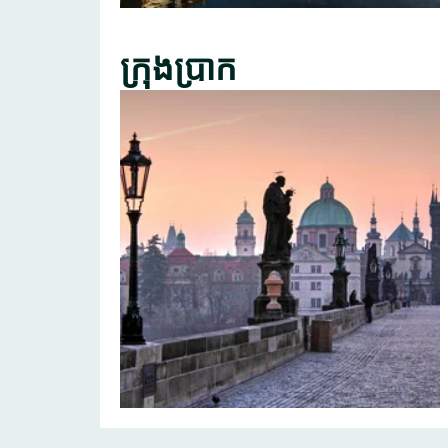
ក្រុងប្រាក