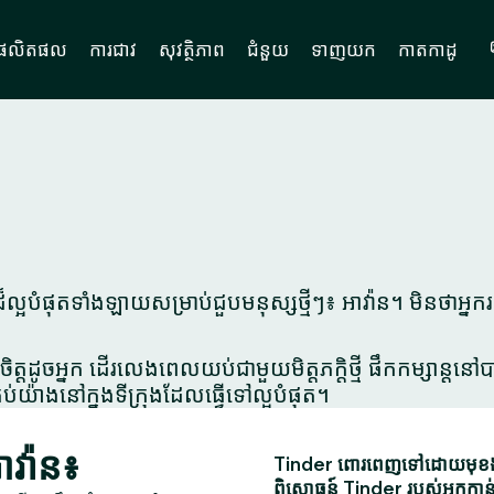
ផលិតផល
ការជាវ
សុវត្ថិភាព
ជំនួយ
ទាញយក
កាតកាដូ
អបំផុតទាំងឡាយសម្រាប់ជួបមនុស្សថ្មីៗ៖ អាវ៉ាន។ មិនថាអ្ន
ិត្តដូចអ្នក ដើរលេងពេលយប់ជាមួយមិត្តភក្តិថ្មី ផឹកកម្សាន្ត
ប់យ៉ាងនៅក្នុងទីក្រុងដែលធ្វើទៅល្អបំផុត។
ាវ៉ាន៖
Tinder ពោរពេញទៅដោយមុខងារស
ពិសោធន៍ Tinder របស់អ្នកកាន