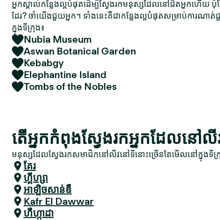
អ្នកស្គាល់កន្លែងល្អបំផុតដើម្បីស្វែងរកមនុស្សដែលនៅជិតអ្នកហើយ ប៉
ដែរ? ចាំយើងជួយអ្នក។ ទាំងនេះគឺជាកន្លែងល្អបំផុតសម្រាប់ការណា
ក្នុងទីក្រុង៖
Nubia Museum
Aswan Botanical Garden
Kebabgy
Elephantine Island
Tombs of the Nobles
តើអ្នកកំពុងស្វែងរកអ្នកដែលនៅលី
មនុស្សដែលស្វែងរកសមាជិកនៅលីវនៅទីនោះច្រើនតែមើលនៅក្នុងទីក្រ
គែរ
ហ្គីហ្សា
អាឡិចសាន់ឌឺ
Kafr El Dawwar
ហឺហ្កាដា