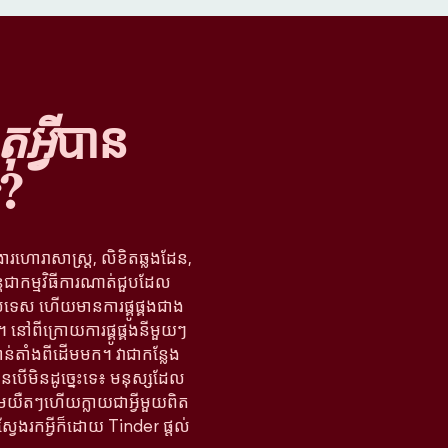
អ្វី
បាន
?
ងារហោរាសាស្ត្រ, លិខិតឆ្លងដែន,
្តជាកម្មវិធីការណាត់ជួបដែល
រទេស ហើយមានការផ្គូផ្គងជាង
នៅពីក្រោយការផ្គូផ្គងនីមួយៗ
ន់តាំងពីដើមមក។ វាជាកន្លែង
បើមិនដូច្នេះទេ៖ មនុស្សដែល
តើមយឺតៗហើយក្លាយជាអ្វីមួយពិត
ស្វែងរកអ្វីក៏ដោយ Tinder ផ្តល់