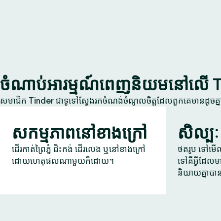
ចំណាប់អារម្មណ៍ពេញនិយមនៅលើ 
សមាជិក Tinder ជាទូទៅស្វែងរកចំណង់ចំណូលចិត្តដែលពួកគេមានដូចគ
សកម្មភាពនៅខាងក្រៅ
សិល្បៈ
ដើរកាត់ព្រៃភ្នំ ជិះកង់ ដើរលេង ឬនៅខាងក្រៅ
ថតរូប ទៅមើលក
ដោយហេតុផលណាមួយក៏ដោយ។
ទៅគឺអ្វីដែលម
និយាយគ្នាបា