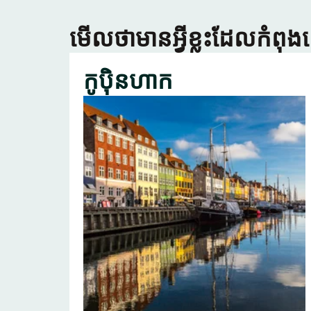
មើលថាមានអ្វីខ្លះដែលកំពុង
កូប៉ិនហាក