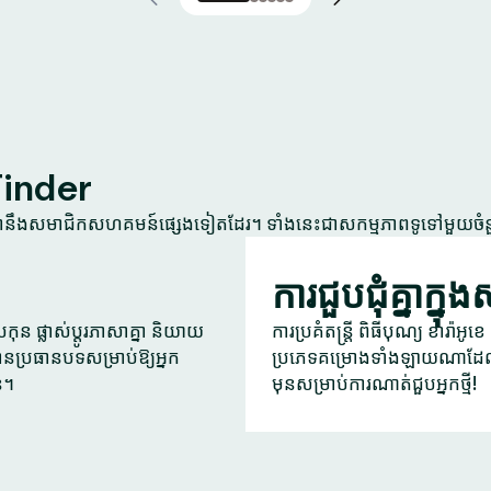
Tinder
្នានឹងសមាជិកសហគមន៍ផ្សេងទៀតដែរ។ ទាំងនេះជាសកម្មភាពទូទៅមួយចំ
ការជួបជុំគ្នាក្នុ
ុន ផ្លាស់ប្តូរភាសាគ្នា និយាយ
ការប្រគំតន្ត្រី ពិធីបុណ្យ ខារ៉ាអ
ានប្រធានបទសម្រាប់ឱ្យអ្នក
ប្រភេទគម្រោងទាំងឡាយណាដែល
ន។
មុនសម្រាប់ការណាត់ជួបអ្នកថ្មី!