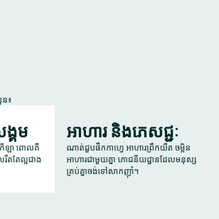
នួន៖
ងសង្គម
អាហារ និងភេសជ្ជៈ
ូខេ កីឡា ពោលគឺ
ណាត់ជួបផឹកកាហ្វេ អាហារព្រឹកយឺត ចម្អិន
រឹតតែល្អជាង
អាហារជាមួយគ្នា ភោជនីយដ្ឋានដែលមនុស្ស
គ្រប់គ្នាចង់ទៅសាកញ៉ាំ។