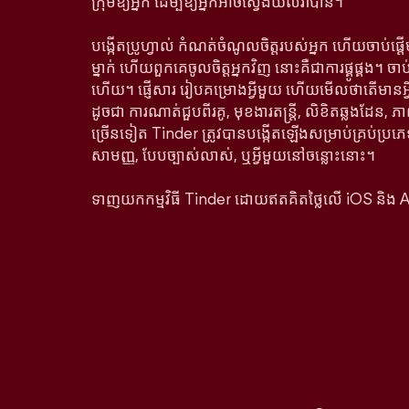
ក្រុមឱ្យអ្នក ដើម្បីឱ្យអ្នកអាចស្វែងយល់វាបាន។
បង្កើតប្រូហ្វាល់ កំណត់ចំណូលចិត្តរបស់អ្នក ហើយចាប់ផ្
ម្នាក់ ហើយពួកគេចូលចិត្តអ្នកវិញ នោះគឺជាការផ្គូផ្គង។ ច
ហើយ។ ផ្ញើសារ រៀបគម្រោងអ្វីមួយ ហើយមើលថាតើមាន
ដូចជា ការណាត់ជួបពីរគូ, មុខងារតន្រ្តី, លិខិតឆ្លងដែន, ភា
ច្រើនទៀត Tinder ត្រូវបានបង្កើតឡើងសម្រាប់គ្រប់ប្រភេ
សាមញ្ញ, បែបច្បាស់លាស់, ឬអ្វីមួយនៅចន្លោះនោះ។
ទាញយកកម្មវិធី Tinder ដោយឥតគិតថ្លៃលើ iOS និង 