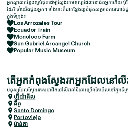
អ្នកស្គាល់កន្លែងល្អបំផុតដើម្បីស្វែងរកមនុស្សដែលនៅជិតអ្នកហើយ ប៉
ដែរ? ចាំយើងជួយអ្នក។ ទាំងនេះគឺជាកន្លែងល្អបំផុតសម្រាប់ការណា
ក្នុងទីក្រុង៖
Los Arrozales Tour
Ecuador Train
Monoloco Farm
San Gabriel Arcangel Church
Popular Music Museum
តើអ្នកកំពុងស្វែងរកអ្នកដែលនៅល
មនុស្សដែលស្វែងរកសមាជិកនៅលីវនៅទីនោះច្រើនតែមើលនៅក្នុងទីក្រ
ហ្គីយ៉ាគីល
គីតូ
Santo Domingo
Portoviejo
ម៉ាន់តា