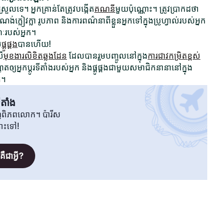
រួលទេ។ អ្នកគ្រាន់តែត្រូវបង្កើត
គណនី
មួយប៉ុណ្ណោះ។ ត្រូវប្រាកដថា
ក្លៀវក្លា រូបភាព និងការពណ៌នាពីខ្លួនអ្នកទៅក្នុងប្រូហ្វាល់របស់អ្នក
ណៈរបស់អ្នក។
ម
ផ្គូផ្គង
បានហើយ!
រើ
មុខងារលិខិតឆ្លងដែន
ដែលបានរួមបញ្ចូលនៅក្នុង
ការជាវកម្រិតខ្ពស់
ឲ្យអ្នកប្តូរទីតាំងរបស់អ្នក និងផ្គូផ្គងជាមួយសមាជិកនានានៅក្នុង
ត។
តាំង
វិញពិភពលោក។ ប៉ារីស
តោះទៅ!
ឺជាអ្វី?