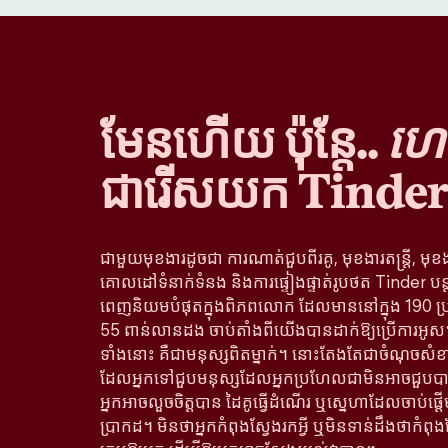
មែនហើយ ប៉ុន្តែ..
ហេតុ
ជារើសយក Tinder
ជាមួយមុខងារដូចជា ការណាត់ជួបពីរគូ, មុខងារតន្រ្តី, មុខ
គោលដៅទំនាក់ទំនង និងការផ្ទៀងផ្ទាត់រូបថត Tinder បន
ពេញនិយមបំផុតក្នុងពិភពលោក ដែលមាននៅក្នុង 190 ប្
55 ពាន់លានដង ចាប់តាំងពីយើងបានដាក់ឱ្យប្រើការអូស។ 
ទាំងនោះ គឺជាមនុស្សពិតម្នាក់។ នោះតែងតែជាចំណុចសំខា
ដែលអ្នកទៅជួបមនុស្សដែលអ្នកប្រហែលជាមិនអាចជួបបាន
អ្នកអាចលួចចិត្តបាន ដៃគូធ្វើដំណើរ ឬស្នេហាដែលចាប់ផ្
ប្រាកដ។ មិនថាអ្នកកំពុងស្វែងរកអ្វី ឬមិនទាន់ដឹងថាកំពុង