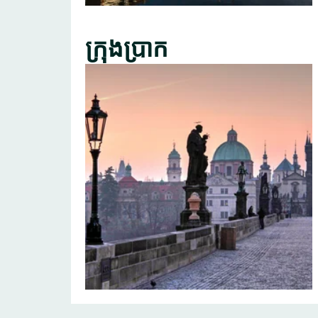
ក្រុងប្រាក