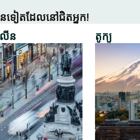
្រើនទៀតដែលនៅជិតអ្នក!
លីន
តូក្យូ