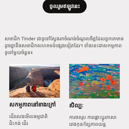
ចូលរួមឥឡូវនេះ
សមាជិក Tinder ជាទូទៅស្វែងរកចំណង់ចំណូលចិត្តដែលពួកគេមាន
ដូចគ្នានឹងសមាជិកសហគមន៍ផ្សេងទៀតដែរ។ ទាំងនេះជាសកម្មភាព
ទូទៅមួយចំនួន៖
សកម្មភាពនៅខាងក្រៅ
សិល្បៈ
ដើរលេងមើលធម្មជាតិ
ការថតរូប ការផ្តោះប្តូរភាសា
ជិះកង់ ដើរ
រោងកុន/ខ្សែភាពយន្ត