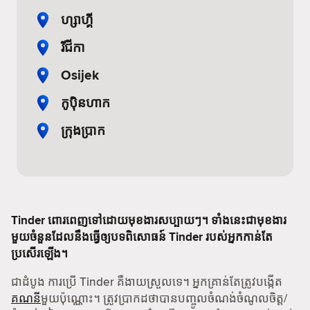
ហ្សាហ្គី
រីជីកា
Osijek
កូប៉ិនហាក
ក្រុងប្រាក
Tinder ពោរពេញទៅដោយមុខងារសប្បាយៗ។ ទាំងនេះជាមុខងារ
មួយចំនួនដែលនឹងធ្វើឲ្យបទពិសោធន៍ Tinder របស់អ្នកកាន់តែ
ប្រសើរឡើង។
ជាដំបូង ការប្រើ Tinder គឺងាយស្រួលទេ។ អ្នកគ្រាន់តែត្រូវបង្កើត
គណនី
មួយប៉ុណ្ណោះ។ ត្រូវប្រាកដថាបានបញ្ចូលចំណង់ចំណូលចិត្ត/