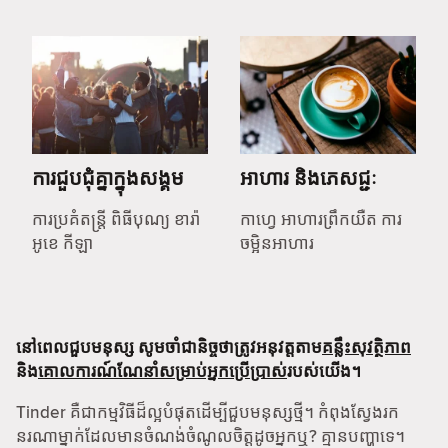
ការជួបជុំគ្នាក្នុងសង្គម
អាហារ និងភេសជ្ជៈ
ការប្រគំតន្ត្រី ពិធីបុណ្យ ខារ៉ា
កាហ្វេ អាហារព្រឹកយឺត ការ
អូខេ កីឡា
ចម្អិនអាហារ
នៅពេលជួបមនុស្ស សូមចាំជានិច្ចថាត្រូវអនុវត្តតាម
គន្លឹះសុវត្ថិភាព
និង
គោលការណ៍ណែនាំសម្រាប់អ្នកប្រើប្រាស់
របស់យើង។
Tinder គឺជាកម្មវិធីដ៏ល្អបំផុតដើម្បីជួបមនុស្សថ្មី។ កំពុងស្វែងរក
នរណាម្នាក់ដែលមានចំណង់ចំណូលចិត្តដូចអ្នកឬ? គ្មានបញ្ហាទេ។