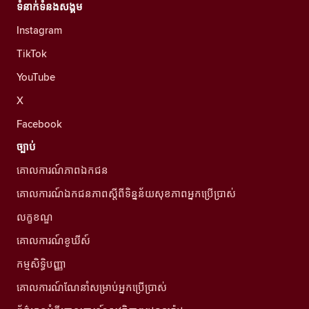
ទំនាក់ទំនងសង្គម
Instagram
TikTok
YouTube
X
Facebook
ច្បាប់
គោលការណ៍ភាពឯកជន
គោលការណ៍ឯកជនភាពស្ដីពីទិន្នន័យសុខភាពអ្នកប្រើប្រាស់
លក្ខខណ្ឌ
គោលការណ៍ខូឃីស៍
កម្មសិទ្ធិបញ្ញា
គោលការណ៍ណែនាំសម្រាប់អ្នកប្រើប្រាស់