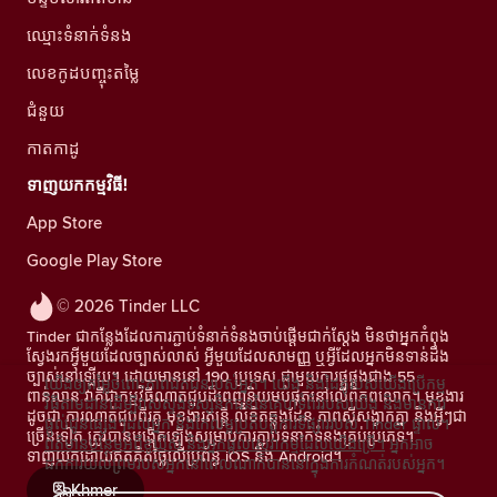
ឈ្មោះទំនាក់ទំនង
លេខកូដបញ្ចុះតម្លៃ
ជំនួយ
កាតកាដូ
ទាញយកកម្មវិធី!
App Store
Google Play Store
© 2026 Tinder LLC
Tinder ជាកន្លែងដែលការភ្ជាប់ទំនាក់ទំនងចាប់ផ្តើមជាក់ស្តែង មិនថាអ្នកកំពុង
ស្វែងរកអ្វីមួយដែលច្បាស់លាស់ អ្វីមួយដែលសាមញ្ញ ឬអ្វីដែលអ្នកមិនទាន់ដឹង
ច្បាស់នៅឡើយ។ ដោយមាននៅ 190 ប្រទេស ជាមួយការផ្គូផ្គងជាង 55
យើងឲ្យតម្លៃចំពោះភាពឯកជនរបស់អ្នក។ យើង និងដៃគូរបស់យើងប្រើកម្ម
ពាន់លាន វាគឺជាកម្មវិធីណាត់ជួបដ៏ពេញនិយមបំផុតនៅលើពិភពលោក។ មុខងារ
វិធីតាមដានដើម្បីវាស់ស្ទង់ទស្សនិកជននៃគេហទំព័ររបស់យើង និងមានការ
ដូចជា ការណាត់ជួបពីរគូ មុខងារតន្រ្តី លិខិតឆ្លងដែន ភាពស៊ីសង្វាក់គ្នា និងអ្វីៗជា
ផ្តល់ជូនផ្សេងៗដល់អ្នក និងកែលម្អប្រតិបត្តិការទីផ្សាររបស់ Tinder ផ្ទាល់។
ច្រើនទៀត ត្រូវបានបង្កើតឡើងសម្រាប់ការភ្ជាប់ទំនាក់ទំនងគ្រប់ប្រភេទ។
ព័ត៌មានបន្ថែមអំពីខូឃីស៍ និងអ្នកផ្តល់សេវាកម្មដែលយើងប្រើ។
អ្នកអាច
ទាញយកដោយឥតគិតថ្លៃលើប្រព័ន្ធ iOS និង Android។
ដកការយល់ព្រមរបស់អ្នកនៅពេលណាក៏បាននៅក្នុងការកំណត់របស់អ្នក។
Khmer