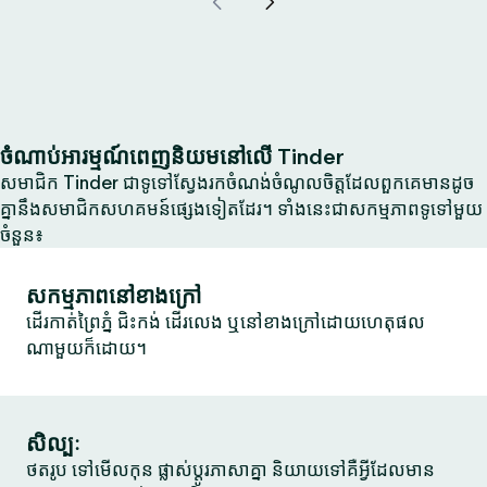
ចំណាប់អារម្មណ៍ពេញនិយមនៅលើ Tinder
សមាជិក Tinder ជាទូទៅស្វែងរកចំណង់ចំណូលចិត្តដែលពួកគេមានដូច
គ្នានឹងសមាជិកសហគមន៍ផ្សេងទៀតដែរ។ ទាំងនេះជាសកម្មភាពទូទៅមួយ
ចំនួន៖
សកម្មភាពនៅខាងក្រៅ
ដើរកាត់ព្រៃភ្នំ ជិះកង់ ដើរលេង ឬនៅខាងក្រៅដោយហេតុផល
ណាមួយក៏ដោយ។
សិល្បៈ
ថតរូប ទៅមើលកុន ផ្លាស់ប្តូរភាសាគ្នា និយាយទៅគឺអ្វីដែលមាន