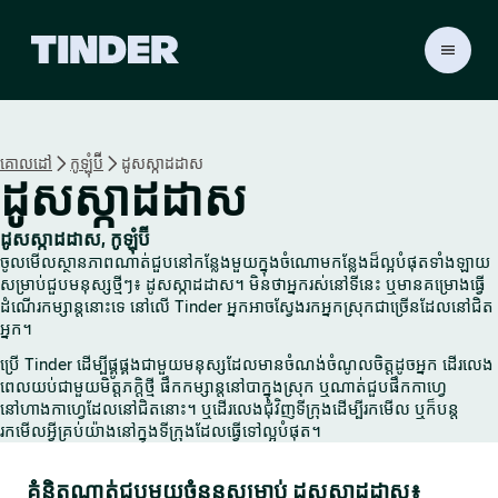
ទំ
ព័
រ
ដើ
ម
គោលដៅ
កូឡុំប៊ី
ដូសស្កាដដាស
T
ដូសស្កាដដាស
i
n
d
ដូសស្កាដដាស, កូឡុំប៊ី
e
ចូលមើលស្ថានភាពណាត់ជួបនៅកន្លែងមួយក្នុងចំណោមកន្លែងដ៏ល្អបំផុតទាំងឡាយ
r
សម្រាប់ជួបមនុស្សថ្មីៗ៖ ដូសស្កាដដាស។ មិនថាអ្នករស់នៅទីនេះ ឬមានគម្រោងធ្វើ
ដំណើរកម្សាន្តនោះទេ នៅលើ Tinder អ្នកអាចស្វែងរកអ្នកស្រុកជាច្រើនដែលនៅជិត
អ្នក។
ប្រើ Tinder ដើម្បីផ្គូផ្គងជាមួយមនុស្សដែលមានចំណង់ចំណូលចិត្តដូចអ្នក ដើរលេង
ពេលយប់ជាមួយមិត្តភក្តិថ្មី ផឹកកម្សាន្តនៅបាក្នុងស្រុក ឬណាត់ជួបផឹកកាហ្វេ
នៅហាងកាហ្វេដែលនៅជិតនោះ។ ឬដើរលេងជុំវិញទីក្រុងដើម្បីរកមើល ឬក៏បន្ត
រកមើលអ្វីគ្រប់យ៉ាងនៅក្នុងទីក្រុងដែលធ្វើទៅល្អបំផុត។
គំនិតណាត់ជួបមួយចំនួនសម្រាប់ ដូសស្កាដដាស៖