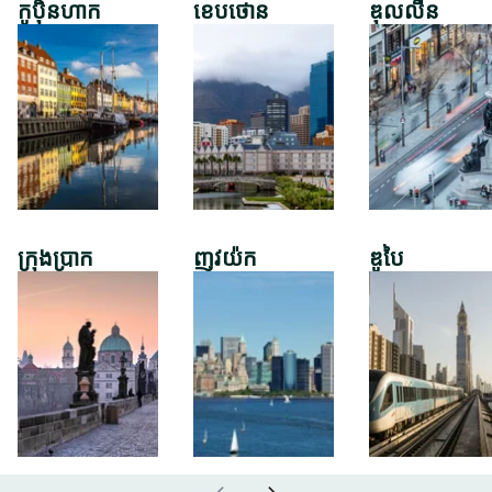
កូប៉ិនហាក
ខេបថោន
ឌុលលីន
ក្រុងប្រាក
ញូវយ៉ក
ឌូបៃ