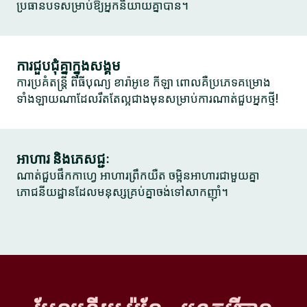
ប្រធានបទសម្រាប់ឱ្យអ្នកនិយាយគ្នាបាន។
ការជួបជុំគ្នាក្នុងសង្គម
ការប្រគំតន្ត្រី ពិធីបុណ្យ ខារ៉ាអូខេ កីឡា ពោលគឺប្រភេទគម្រោង
ទាំងឡាយណាដែលរឹតតែល្អជាងមុនសម្រាប់ការណាត់ជួបអ្នកថ្មី!
អាហារ និងភេសជ្ជៈ
ណាត់ជួបផឹកកាហ្វេ អាហារព្រឹកយឺត ចម្អិនអាហារជាមួយគ្នា
ភោជនីយដ្ឋានដែលមនុស្សគ្រប់គ្នាចង់ទៅសាកញ៉ាំ។