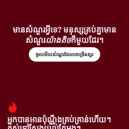
មានសំណួរអ្វីទេ? មនុស្សគ្រប់គ្នាមាន
សំណួរ
យ៉ាងតិច
ក៏មួយដែរ។
ចូលមើលសំណួរដែលគេច្រើនសួរ
អ្នកបានអានប៉ុណ្ណឹងគ្រប់គ្រាន់ហើយ។
តស់ទៅស្វែងយល់តែម្តង។