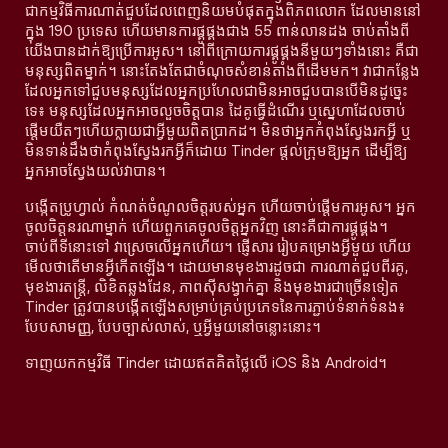
ជាកម្មវិធីការណាត់ជួបដែលពេញនិយមបំផុតក្នុងពិភពលោក ដែលមាននៅ
ក្នុង 190 ប្រទេស ហើយមានការផ្គូផ្គងជាង 55 ពាន់លានដង ចាប់តាំងពី
យើងបានដាក់ឱ្យប្រើការអូស។ នៅពីក្រោយការផ្គូផ្គងនីមួយៗទាំងនោះ គឺជា
មនុស្សពិតម្នាក់។ នោះតែងតែជាចំណុចសំខាន់តាំងពីដើមមក។ វាជាកន្លែង
ដែលអ្នកទៅជួបមនុស្សដែលអ្នកប្រហែលជាមិនអាចជួបបានបើមិនដូច្នេះ
ទេ៖ មនុស្សដែលអ្នកអាចលួចចិត្តបាន ដៃគូធ្វើដំណើរ ឬស្នេហាដែលចាប់
ផ្តើមយឺតៗហើយក្លាយជាអ្វីមួយពិតប្រាកដ។ មិនថាអ្នកកំពុងស្វែងរកអ្វី ឬ
មិនទាន់ដឹងថាកំពុងស្វែងរកអ្វីក៏ដោយ Tinder ផ្តល់ក្រុមឱ្យអ្នក ដើម្បីឱ្យ
អ្នកអាចស្វែងយល់វាបាន។
បង្កើតប្រូហ្វាល់ កំណត់ចំណូលចិត្តរបស់អ្នក ហើយចាប់ផ្តើមការអូស។ អ្នក
ចូលចិត្តនរណាម្នាក់ ហើយពួកគេចូលចិត្តអ្នកវិញ នោះគឺជាការផ្គូផ្គង។
ចាប់ពីទីនោះទៅ វាស្រេចលើអ្នកហើយ។ ផ្ញើសារ រៀបគម្រោងអ្វីមួយ ហើយ
មើលថាតើមានអ្វីកើតឡើង។ ដោយមានមុខងារដូចជា ការណាត់ជួបពីរគូ,
មុខងារតន្រ្តី, លិខិតឆ្លងដែន, ភាពស៊ីសង្វាក់គ្នា និងមុខងារជាច្រើនទៀត
Tinder ត្រូវបានបង្កើតឡើងសម្រាប់គ្រប់ប្រភេទនៃការភ្ជាប់ទំនាក់ទំនង៖
បែបសាមញ្ញ, បែបច្បាស់លាស់, ឬអ្វីមួយនៅចន្លោះនោះ។
ទាញយកកម្មវិធី Tinder ដោយឥតគិតថ្លៃលើ iOS និង Android។