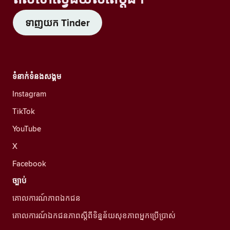
ទាញយក Tinder
ទំនាក់ទំនងសង្គម
Instagram
TikTok
YouTube
X
Facebook
ច្បាប់
គោលការណ៍ភាពឯកជន
គោលការណ៍ឯកជនភាពស្ដីពីទិន្នន័យសុខភាពអ្នកប្រើប្រាស់