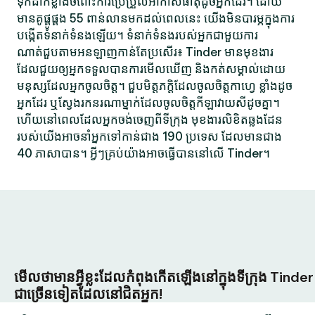
ទុកដាក់ខ្លាំងចំពោះការប្រែប្រួលអាកាសធាតុដូចអ្នកដែរ។ ដោយ
មានគូផ្គូផ្គង 55 ពាន់លានមកដល់ពេលនេះ យើងមិនបារម្ភក្នុងការ
បង្កើតទំនាក់ទំនងឡើយ។ ទំនាក់ទំនងរបស់អ្នកជាមួយការ
ណាត់ជួបតាមអនឡាញកាន់តែប្រសើរ៖ Tinder មានមុខងារ
ដែលជួយឲ្យអ្នកទទួលបានការមើលឃើញ និងកត់សម្គាល់ដោយ
មនុស្សដែលអ្នកចូលចិត្ត។ ជួបមិត្តភក្តិដែលចូលចិត្តកាហ្វេ ខ្លាំងដូច
អ្នកដែរ ឬស្វែងរកនរណាម្នាក់ដែលចូលចិត្តកីឡាវាយសីដូចគ្នា។
ហើយនៅពេលដែលអ្នកចង់ចេញពីទីក្រុង មុខងារលិខិតឆ្លងដែន
របស់យើងអាចនាំអ្នកទៅកាន់ជាង 190 ប្រទេស ដែលមានជាង
40 ភាសាបាន។ អ្វីៗគ្រប់យ៉ាងអាចធ្វើបាននៅលើ Tinder។
មើលថាមានអ្វីខ្លះដែលកំពុងកើតឡើងនៅក្នុងទីក្រុង Tinder
ជាច្រើនទៀតដែលនៅជិតអ្នក!