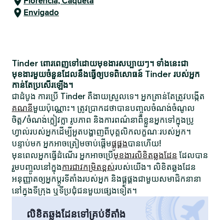
Florencia, Caquetá
Envigado
Tinder ពោរពេញទៅដោយមុខងារសប្បាយៗ។ ទាំងនេះជា
មុខងារមួយចំនួនដែលនឹងធ្វើឲ្យបទពិសោធន៍ Tinder របស់អ្នក
កាន់តែប្រសើរឡើង។
ជាដំបូង ការប្រើ Tinder គឺងាយស្រួលទេ។ អ្នកគ្រាន់តែត្រូវបង្កើត
គណនី
មួយប៉ុណ្ណោះ។ ត្រូវប្រាកដថាបានបញ្ចូលចំណង់ចំណូល
ចិត្ត/ចំណង់ក្លៀវក្លា រូបភាព និងការពណ៌នាពីខ្លួនអ្នកទៅក្នុងប្រូ
ហ្វាល់របស់អ្នកដើម្បីអួតបង្ហាញពីបុគ្គលិកលក្ខណៈរបស់អ្នក។
បន្ទាប់មក អ្នកអាចត្រៀមចាប់ផ្តើម
ផ្គូផ្គង
បានហើយ!
មុនពេលអ្នកធ្វើដំណើរ អ្នកអាចប្រើ
មុខងារលិខិតឆ្លងដែន
ដែលបាន
រួមបញ្ចូលនៅក្នុង
ការជាវកម្រិតខ្ពស់
របស់យើង។ លិខិតឆ្លងដែន
អនុញ្ញាតឲ្យអ្នកប្តូរទីតាំងរបស់អ្នក និងផ្គូផ្គងជាមួយសមាជិកនានា
នៅក្នុងទីក្រុង ឬទីប្រជុំជនមួយផ្សេងទៀត។
លិខិតឆ្លងដែនទៅគ្រប់ទីតាំង