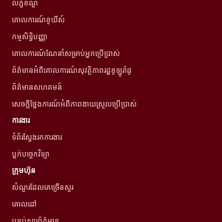
លក្ខខណ្ឌ
គោលការណ៍ខូឃីស៍
កម្មសិទ្ធិបញ្ញា
គោលការណ៍ណែនាំសម្រាប់អ្នកប្រើប្រាស់
ព័ត៌មានអំពីគោលការណ៍សុវត្ថិភាពរដ្ឋខូឡូរ៉ាដូ
ព័ត៌មានសហគមន៍
សេចក្តីថ្លែងការណ៍អំពីភាពងាយស្រួលប្រើប្រាស់
ការងារ
ទំព័រស្វែងរកការងារ
ប្លក់បច្ចេកវិទ្យា
ក្រុមហ៊ុន
សំណួរដែលគេច្រើនសួរ
គោលដៅ
បន្ទប់សារព័ត៌មាន