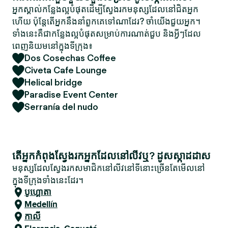
អ្នកស្គាល់កន្លែងល្អបំផុតដើម្បីស្វែងរកមនុស្សដែលនៅជិតអ្នក
ហើយ ប៉ុន្តែតើអ្នកនឹងនាំពួកគេទៅណាដែរ? ចាំយើងជួយអ្នក។
ទាំងនេះគឺជាកន្លែងល្អបំផុតសម្រាប់ការណាត់ជួប និងអ្វីៗដែល
ពេញនិយមនៅក្នុងទីក្រុង៖
Dos Cosechas Coffee
Civeta Cafe Lounge
Helical bridge
Paradise Event Center
Serranía del nudo
តើអ្នកកំពុងស្វែងរកអ្នកដែលនៅលីវឬ? ដូសស្កាដដាស
មនុស្សដែលស្វែងរកសមាជិកនៅលីវនៅទីនោះច្រើនតែមើលនៅ
ក្នុងទីក្រុងទាំងនេះដែរ។
បូហ្គោតា
Medellín
កាលី