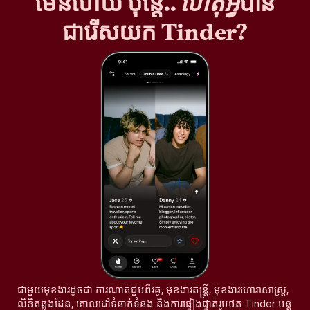
មែនហើយ ប៉ុន្តែ..
ហេតុអ្វី
បាន
ជារើសយក Tinder?
ជាមួយមុខងារដូចជា ការណាត់ជួបពីរគូ, មុខងារតន្រ្តី, មុខងារហោរាសាស្ត្រ,
លិខិតឆ្លងដែន, គោលដៅទំនាក់ទំនង និងការផ្ទៀងផ្ទាត់រូបថត Tinder បន្ត