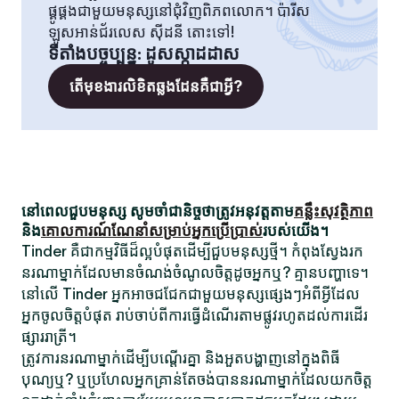
ផ្គូផ្គងជាមួយមនុស្សនៅជុំវិញពិភពលោក។ ប៉ារីស
ឡូសអាន់ជ័រលេស ស៊ីដនី តោះទៅ!
ទីតាំងបច្ចុប្បន្ន
:
ដូសស្កាដដាស
តើមុខងារលិខិតឆ្លងដែនគឺជាអ្វី?
នៅពេលជួបមនុស្ស សូមចាំជានិច្ចថាត្រូវអនុវត្តតាម
គន្លឹះសុវត្ថិភាព
និង
គោលការណ៍ណែនាំសម្រាប់អ្នកប្រើប្រាស់
របស់យើង។
Tinder គឺជាកម្មវិធីដ៏ល្អបំផុតដើម្បីជួបមនុស្សថ្មី។ កំពុងស្វែងរក
នរណាម្នាក់ដែលមានចំណង់ចំណូលចិត្តដូចអ្នកឬ? គ្មានបញ្ហាទេ។
នៅលើ Tinder អ្នកអាចជជែកជាមួយមនុស្សផ្សេងៗអំពីអ្វីដែល
អ្នកចូលចិត្តបំផុត រាប់ចាប់ពីការធ្វើដំណើរតាមផ្លូវរហូតដល់ការដើរ
ផ្សាររាត្រី។
ត្រូវការនរណាម្នាក់ដើម្បីបណ្តើរគ្នា និងអួតបង្ហាញនៅក្នុងពិធី
បុណ្យឬ? ឬប្រហែលអ្នកគ្រាន់តែចង់បាននរណាម្នាក់ដែលយកចិត្ត