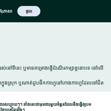
ភាសា
ចូល
នករស់នៅទីនេះ ឬមានគម្រោងធ្វើដំណើរកម្សាន្តនោះទេ នៅលើ
នៅបាក្នុងស្រុក ឬណាត់ជួបផឹកកាហ្វេនៅហាងកាហ្វេដែលនៅជិត
ប្បាយៗ។ ទាំងនេះជាមុខងារមួយចំនួនដែលនឹងធ្វើឲ្យបទ
់តែប្រសើរឡើង។