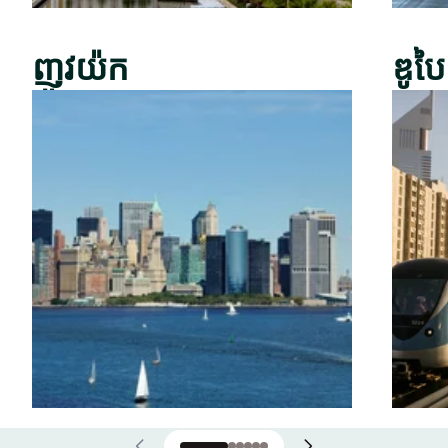
ញូវយ៉ក
ឌូបៃ