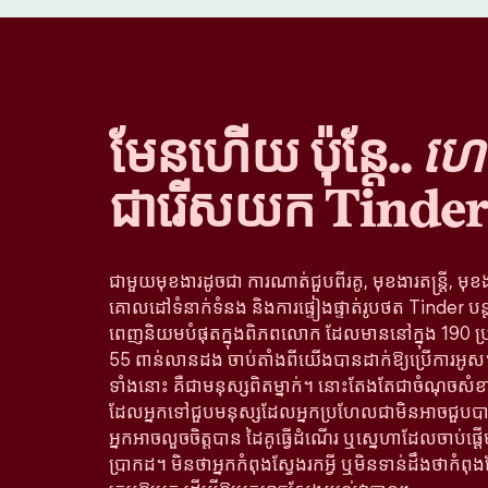
មែនហើយ ប៉ុន្តែ..
ហេតុ
ជារើសយក Tinder
ជាមួយមុខងារដូចជា ការណាត់ជួបពីរគូ, មុខងារតន្រ្តី, មុខ
គោលដៅទំនាក់ទំនង និងការផ្ទៀងផ្ទាត់រូបថត Tinder បន
ពេញនិយមបំផុតក្នុងពិភពលោក ដែលមាននៅក្នុង 190 ប្
55 ពាន់លានដង ចាប់តាំងពីយើងបានដាក់ឱ្យប្រើការអូស។ 
ទាំងនោះ គឺជាមនុស្សពិតម្នាក់។ នោះតែងតែជាចំណុចសំខា
ដែលអ្នកទៅជួបមនុស្សដែលអ្នកប្រហែលជាមិនអាចជួបបាន
អ្នកអាចលួចចិត្តបាន ដៃគូធ្វើដំណើរ ឬស្នេហាដែលចាប់ផ្
ប្រាកដ។ មិនថាអ្នកកំពុងស្វែងរកអ្វី ឬមិនទាន់ដឹងថាកំពុង