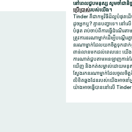
នៅពេលជួបមនុស្ស សូមចាំជានិច្ចថ
ប្រើប្រាស់
របស់យើង។
Tinder គឺជាកម្មវិធីដ៏ល្អបំផុត
ដូចអ្នកឬ? គ្មានបញ្ហាទេ។ នៅលើ
បំផុត រាប់ចាប់ពីការធ្វើដំណើរតាម
ត្រូវការនរណាម្នាក់ដើម្បីបណ្តើរ
នរណាម្នាក់ដែលយកចិត្តទុកដាក់ខ
ពាន់លានមកដល់ពេលនេះ យើងមិនប
ការណាត់ជួបតាមអនឡាញកាន់តែ
ឃើញ និងកត់សម្គាល់ដោយមនុស្សដែល
ស្វែងរកនរណាម្នាក់ដែលចូលចិត្
លិខិតឆ្លងដែនរបស់យើងអាចនាំអ
យ៉ាងអាចធ្វើបាននៅលើ Tinder