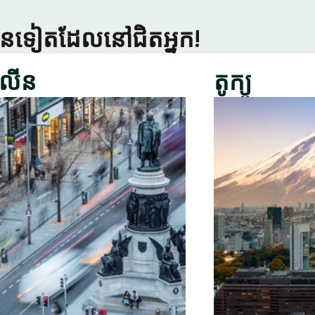
្រើនទៀតដែលនៅជិតអ្នក!
លីន
តូក្យូ