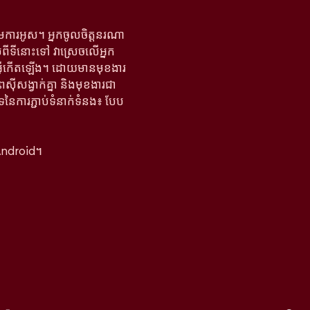
តើមការអូស។ អ្នកចូលចិត្តនរណា
ាប់ពីទីនោះទៅ វាស្រេចលើអ្នក
អ្វីកើតឡើង។ ដោយមានមុខងារ
ពស៊ីសង្វាក់គ្នា និងមុខងារជា
ទនៃការភ្ជាប់ទំនាក់ទំនង៖ បែប
Android។