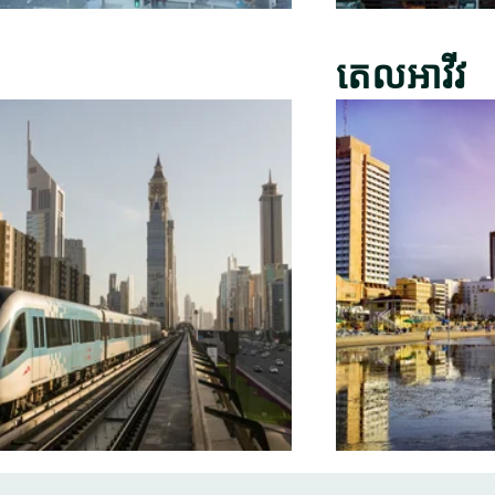
តេលអាវីវ