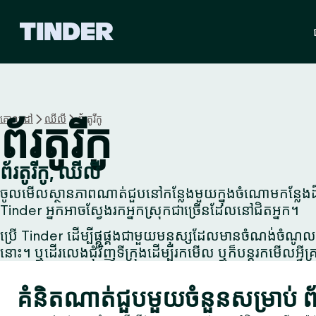
ទំ
ព័
រ
ដើ
ម
T
i
គោលដៅ
ឈីលី
ព័រតូរីកូ
ព័រតូរីកូ
n
d
e
ព័រតូរីកូ, ឈីលី
r
ចូលមើលស្ថានភាពណាត់ជួបនៅកន្លែងមួយក្នុងចំណោមកន្លែងដ៏ល្អ
Tinder អ្នកអាចស្វែងរកអ្នកស្រុកជាច្រើនដែលនៅជិតអ្នក។
ប្រើ Tinder ដើម្បីផ្គូផ្គងជាមួយមនុស្សដែលមានចំណង់ចំណូលច
នោះ។ ឬដើរលេងជុំវិញទីក្រុងដើម្បីរកមើល ឬក៏បន្តរកមើលអ្វីគ្រ
គំនិតណាត់ជួបមួយចំនួនសម្រាប់ ព័រ