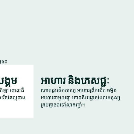
នួន៖
ងសង្គម
អាហារ និងភេសជ្ជៈ
ូខេ កីឡា ពោលគឺ
ណាត់ជួបផឹកកាហ្វេ អាហារព្រឹកយឺត ចម្អិន
រឹតតែល្អជាង
អាហារជាមួយគ្នា ភោជនីយដ្ឋានដែលមនុស្ស
គ្រប់គ្នាចង់ទៅសាកញ៉ាំ។