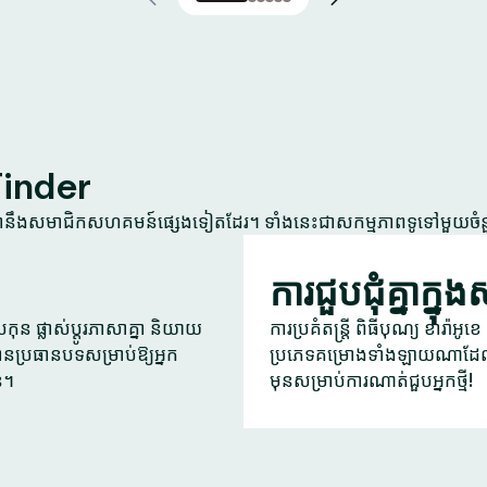
Tinder
្នានឹងសមាជិកសហគមន៍ផ្សេងទៀតដែរ។ ទាំងនេះជាសកម្មភាពទូទៅមួយចំ
ការជួបជុំគ្នាក្នុ
ុន ផ្លាស់ប្តូរភាសាគ្នា និយាយ
ការប្រគំតន្ត្រី ពិធីបុណ្យ ខារ៉ាអ
ានប្រធានបទសម្រាប់ឱ្យអ្នក
ប្រភេទគម្រោងទាំងឡាយណាដែល
ន។
មុនសម្រាប់ការណាត់ជួបអ្នកថ្មី!