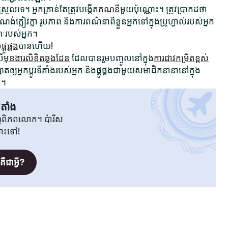
រួលទេ។ អ្នកគ្រាន់តែត្រូវបង្កើត
គណនី
មួយប៉ុណ្ណោះ។ ត្រូវប្រាកដថា
ក្លៀវក្លា រូបភាព និងការពណ៌នាពីខ្លួនអ្នកទៅក្នុងប្រូហ្វាល់របស់អ្នក
ណៈរបស់អ្នក។
ម
ផ្គូផ្គង
បានហើយ!
រើ
មុខងារលិខិតឆ្លងដែន
ដែលបានរួមបញ្ចូលនៅក្នុង
ការជាវកម្រិតខ្ពស់
ឲ្យអ្នកប្តូរទីតាំងរបស់អ្នក និងផ្គូផ្គងជាមួយសមាជិកនានានៅក្នុង
ត។
តាំង
វិញពិភពលោក។ ប៉ារីស
តោះទៅ!
ឺជាអ្វី?