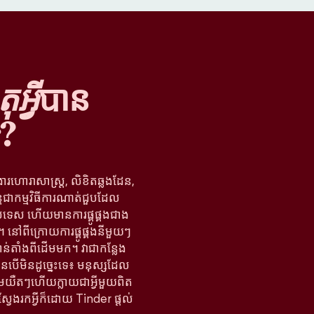
អ្វី
បាន
?
ងារហោរាសាស្ត្រ, លិខិតឆ្លងដែន,
្តជាកម្មវិធីការណាត់ជួបដែល
រទេស ហើយមានការផ្គូផ្គងជាង
នៅពីក្រោយការផ្គូផ្គងនីមួយៗ
ន់តាំងពីដើមមក។ វាជាកន្លែង
បើមិនដូច្នេះទេ៖ មនុស្សដែល
តើមយឺតៗហើយក្លាយជាអ្វីមួយពិត
ស្វែងរកអ្វីក៏ដោយ Tinder ផ្តល់