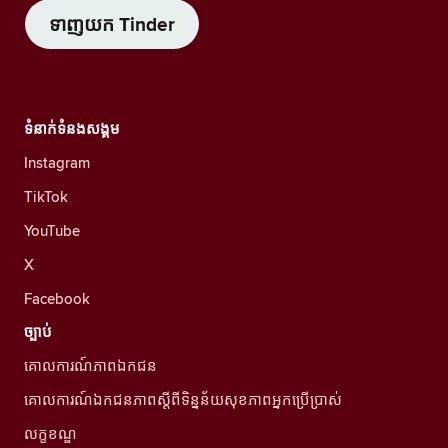
ទាញយក Tinder
ទំនាក់ទំនងសង្គម
Instagram
TikTok
YouTube
X
Facebook
ច្បាប់
គោលការណ៍ភាពឯកជន
គោលការណ៍ឯកជនភាពស្ដីពីទិន្នន័យសុខភាពអ្នកប្រើប្រាស់
លក្ខខណ្ឌ