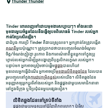
Thunder Thunder
Tinder ពោរពេញទៅដោយមុខងារសប្បាយៗ។ ទាំងនេះជា
មុខងារមួយចំនួនដែលនឹងធ្វើឲ្យបទពិសោធន៍ Tinder របស់អ្នក
កាន់តែប្រសើរឡើង។
ជាដំបូង ការប្រើ Tinder គឺងាយស្រួលទេ។ អ្នកគ្រាន់តែត្រូវបង្កើត
គណនី
មួយប៉ុណ្ណោះ។ ត្រូវប្រាកដថាបានបញ្ចូលចំណង់ចំណូល
ចិត្ត/ចំណង់ក្លៀវក្លា រូបភាព និងការពណ៌នាពីខ្លួនអ្នកទៅក្នុងប្រូ
ហ្វាល់របស់អ្នកដើម្បីអួតបង្ហាញពីបុគ្គលិកលក្ខណៈរបស់អ្នក។
បន្ទាប់មក អ្នកអាចត្រៀមចាប់ផ្តើម
ផ្គូផ្គង
បានហើយ!
មុនពេលអ្នកធ្វើដំណើរ អ្នកអាចប្រើ
មុខងារលិខិតឆ្លងដែន
ដែលបាន
រួមបញ្ចូលនៅក្នុង
ការជាវកម្រិតខ្ពស់
របស់យើង។ លិខិតឆ្លងដែន
អនុញ្ញាតឲ្យអ្នកប្តូរទីតាំងរបស់អ្នក និងផ្គូផ្គងជាមួយសមាជិកនានា
នៅក្នុងទីក្រុង ឬទីប្រជុំជនមួយផ្សេងទៀត។
លិខិតឆ្លងដែនទៅគ្រប់ទីតាំង
ផ្គូផ្គងជាមួយមនុស្សនៅជុំវិញពិភពលោក។ ប៉ារីស