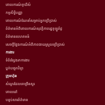
គោលការណ៍ខូឃីស៍
កម្មសិទ្ធិបញ្ញា
គោលការណ៍ណែនាំសម្រាប់អ្នកប្រើប្រាស់
ព័ត៌មានអំពីគោលការណ៍សុវត្ថិភាពរដ្ឋខូឡូរ៉ាដូ
ព័ត៌មានសហគមន៍
សេចក្តីថ្លែងការណ៍អំពីភាពងាយស្រួលប្រើប្រាស់
ការងារ
ទំព័រស្វែងរកការងារ
ប្លក់បច្ចេកវិទ្យា
ក្រុមហ៊ុន
សំណួរដែលគេច្រើនសួរ
គោលដៅ
បន្ទប់សារព័ត៌មាន