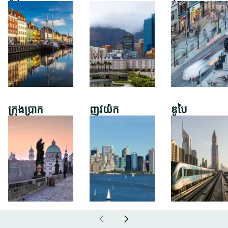
ក្រុងប្រាក
ញូវយ៉ក
ឌូបៃ