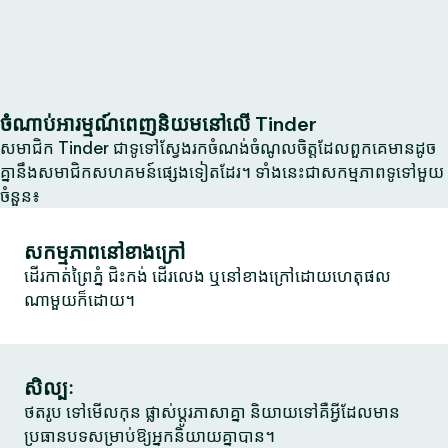
ចំណាប់អារម្មណ៍ពេញនិយមនៅលើ Tinder
សមាជិក Tinder ជាទូទៅស្វែងរកចំណង់ចំណូលចិត្តដែលពួកគេមានដូច
គ្នានឹងសមាជិកសហគមន៍ផ្សេងទៀតដែរ។ ទាំងនេះជាសកម្មភាពទូទៅមួយ
ចំនួន៖
សកម្មភាពនៅខាងក្រៅ
ដើរកាត់ព្រៃភ្នំ ជិះកង់ ដើរលេង ឬនៅខាងក្រៅដោយហេតុផល
ណាមួយក៏ដោយ។
សិល្បៈ
ថតរូប ទៅមើលកុន ផ្លាស់ប្តូរភាសាគ្នា និយាយទៅគឺអ្វីដែលមាន
ប្រធានបទសម្រាប់ឱ្យអ្នកនិយាយគ្នាបាន។