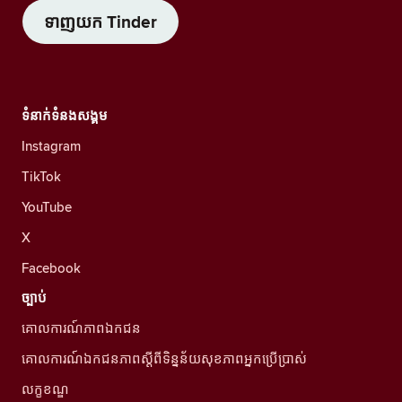
ទាញយក Tinder
ទំនាក់ទំនងសង្គម
Instagram
TikTok
YouTube
X
Facebook
ច្បាប់
គោលការណ៍ភាពឯកជន
គោលការណ៍ឯកជនភាពស្ដីពីទិន្នន័យសុខភាពអ្នកប្រើប្រាស់
លក្ខខណ្ឌ