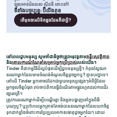
ឡូសអាន់ជ័រលេស ស៊ីដនី តោះទៅ!
ទីតាំងបច្ចុប្បន្ន
:
ប៊ឺលីងតុន
តើមុខងារលិខិតឆ្លងដែនគឺជាអ្វី?
នៅពេលជួបមនុស្ស សូមចាំជានិច្ចថាត្រូវអនុវត្តតាម
គន្លឹះសុវត្ថិភាព
និង
គោលការណ៍ណែនាំសម្រាប់អ្នកប្រើប្រាស់
របស់យើង។
Tinder គឺជាកម្មវិធីដ៏ល្អបំផុតដើម្បីជួបមនុស្សថ្មី។ កំពុងស្វែងរក
នរណាម្នាក់ដែលមានចំណង់ចំណូលចិត្តដូចអ្នកឬ? គ្មានបញ្ហាទេ។
នៅលើ Tinder អ្នកអាចជជែកជាមួយមនុស្សផ្សេងៗអំពីអ្វីដែល
អ្នកចូលចិត្តបំផុត រាប់ចាប់ពីការធ្វើដំណើរតាមផ្លូវរហូតដល់ការដើរ
ផ្សាររាត្រី។
ត្រូវការនរណាម្នាក់ដើម្បីបណ្តើរគ្នា និងអួតបង្ហាញនៅក្នុងពិធី
បុណ្យឬ? ឬប្រហែលអ្នកគ្រាន់តែចង់បាននរណាម្នាក់ដែលយកចិត្ត
ទុកដាក់ខ្លាំងចំពោះការប្រែប្រួលអាកាសធាតុដូចអ្នកដែរ។ ដោយ