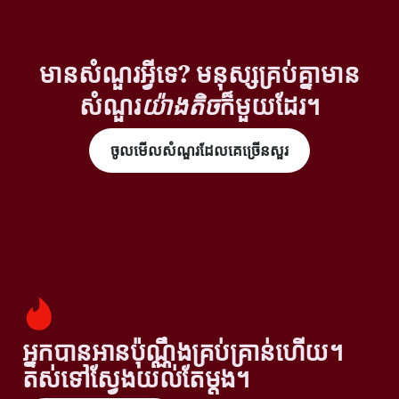
មានសំណួរអ្វីទេ? មនុស្សគ្រប់គ្នាមាន
សំណួរ
យ៉ាងតិច
ក៏មួយដែរ។
ចូលមើលសំណួរដែលគេច្រើនសួរ
អ្នកបានអានប៉ុណ្ណឹងគ្រប់គ្រាន់ហើយ។
តស់ទៅស្វែងយល់តែម្តង។