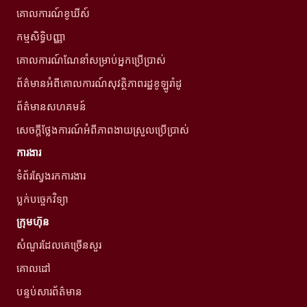
គោលការណ៍ខូឃីស៍
កម្មសិទ្ធិបញ្ញា
គោលការណ៍ណែនាំសម្រាប់អ្នកប្រើប្រាស់
ព័ត៌មានអំពីគោលការណ៍សុវត្ថិភាពរដ្ឋខូឡូរ៉ាដូ
ព័ត៌មានសហគមន៍
សេចក្តីថ្លែងការណ៍អំពីភាពងាយស្រួលប្រើប្រាស់
ការងារ
ទំព័រស្វែងរកការងារ
ប្លក់បច្ចេកវិទ្យា
ក្រុមហ៊ុន
សំណួរដែលគេច្រើនសួរ
គោលដៅ
បន្ទប់សារព័ត៌មាន