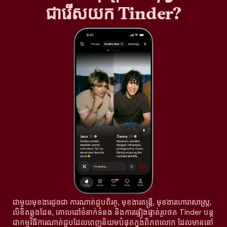
ជារើសយក Tinder?
ជាមួយមុខងារដូចជា ការណាត់ជួបពីរគូ, មុខងារតន្រ្តី, មុខងារហោរាសាស្ត្រ,
លិខិតឆ្លងដែន, គោលដៅទំនាក់ទំនង និងការផ្ទៀងផ្ទាត់រូបថត Tinder បន្ត
ជាកម្មវិធីការណាត់ជួបដែលពេញនិយមបំផុតក្នុងពិភពលោក ដែលមាននៅ