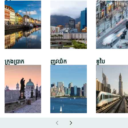
ក្រុងប្រាក
ញូវយ៉ក
ឌូបៃ