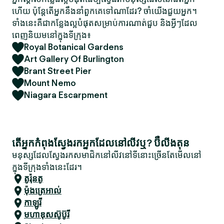
ហើយ ប៉ុន្តែតើអ្នកនឹងនាំពួកគេទៅណាដែរ? ចាំយើងជួយអ្នក។
ទាំងនេះគឺជាកន្លែងល្អបំផុតសម្រាប់ការណាត់ជួប និងអ្វីៗដែល
ពេញនិយមនៅក្នុងទីក្រុង៖
Royal Botanical Gardens
Art Gallery Of Burlington
Brant Street Pier
Mount Nemo
Niagara Escarpment
តើអ្នកកំពុងស្វែងរកអ្នកដែលនៅលីវឬ? ប៊ឺលីងតុន
មនុស្សដែលស្វែងរកសមាជិកនៅលីវនៅទីនោះច្រើនតែមើលនៅ
ក្នុងទីក្រុងទាំងនេះដែរ។
តូរ៉ុនតូ
ម៉ុងត្រេអាល់
កាឡូរី
មហាឌុសស៊ូប៊ូរី