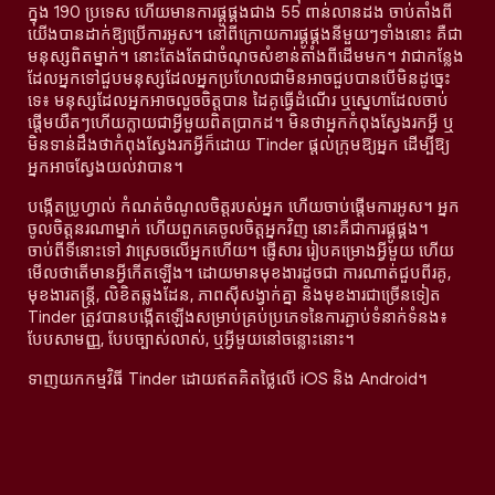
ក្នុង 190 ប្រទេស ហើយមានការផ្គូផ្គងជាង 55 ពាន់លានដង ចាប់តាំងពី
យើងបានដាក់ឱ្យប្រើការអូស។ នៅពីក្រោយការផ្គូផ្គងនីមួយៗទាំងនោះ គឺជា
មនុស្សពិតម្នាក់។ នោះតែងតែជាចំណុចសំខាន់តាំងពីដើមមក។ វាជាកន្លែង
ដែលអ្នកទៅជួបមនុស្សដែលអ្នកប្រហែលជាមិនអាចជួបបានបើមិនដូច្នេះ
ទេ៖ មនុស្សដែលអ្នកអាចលួចចិត្តបាន ដៃគូធ្វើដំណើរ ឬស្នេហាដែលចាប់
ផ្តើមយឺតៗហើយក្លាយជាអ្វីមួយពិតប្រាកដ។ មិនថាអ្នកកំពុងស្វែងរកអ្វី ឬ
មិនទាន់ដឹងថាកំពុងស្វែងរកអ្វីក៏ដោយ Tinder ផ្តល់ក្រុមឱ្យអ្នក ដើម្បីឱ្យ
អ្នកអាចស្វែងយល់វាបាន។
បង្កើតប្រូហ្វាល់ កំណត់ចំណូលចិត្តរបស់អ្នក ហើយចាប់ផ្តើមការអូស។ អ្នក
ចូលចិត្តនរណាម្នាក់ ហើយពួកគេចូលចិត្តអ្នកវិញ នោះគឺជាការផ្គូផ្គង។
ចាប់ពីទីនោះទៅ វាស្រេចលើអ្នកហើយ។ ផ្ញើសារ រៀបគម្រោងអ្វីមួយ ហើយ
មើលថាតើមានអ្វីកើតឡើង។ ដោយមានមុខងារដូចជា ការណាត់ជួបពីរគូ,
មុខងារតន្រ្តី, លិខិតឆ្លងដែន, ភាពស៊ីសង្វាក់គ្នា និងមុខងារជាច្រើនទៀត
Tinder ត្រូវបានបង្កើតឡើងសម្រាប់គ្រប់ប្រភេទនៃការភ្ជាប់ទំនាក់ទំនង៖
បែបសាមញ្ញ, បែបច្បាស់លាស់, ឬអ្វីមួយនៅចន្លោះនោះ។
ទាញយកកម្មវិធី Tinder ដោយឥតគិតថ្លៃលើ iOS និង Android។