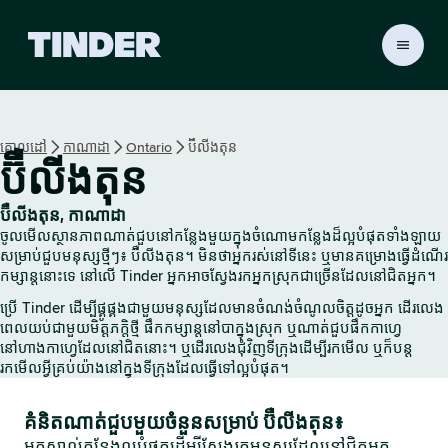
ទំ
ព័
រ
ដើ
ម
គោលដៅ
កាណាដា
Ontario
ប៊ឺលីងតុន
T
ប៊ឺលីងតុន
i
n
d
ប៊ឺលីងតុន, កាណាដា
e
ចូលមើលស្ថានភាពណាត់ជួបនៅកន្លែងមួយក្នុងចំណោមកន្លែងដ៏ល្អបំផុតទាំងឡាយ
r
សម្រាប់ជួបមនុស្សថ្មីៗ៖ ប៊ឺលីងតុន។ មិនថាអ្នករស់នៅទីនេះ ឬមានគម្រោងធ្វើដំណើរ
កម្សាន្តនោះទេ នៅលើ Tinder អ្នកអាចស្វែងរកអ្នកស្រុកជាច្រើនដែលនៅជិតអ្នក។
ប្រើ Tinder ដើម្បីផ្គូផ្គងជាមួយមនុស្សដែលមានចំណង់ចំណូលចិត្តដូចអ្នក ដើរលេង
ពេលយប់ជាមួយមិត្តភក្តិថ្មី ផឹកកម្សាន្តនៅបាក្នុងស្រុក ឬណាត់ជួបផឹកកាហ្វេ
នៅហាងកាហ្វេដែលនៅជិតនោះ។ ឬដើរលេងជុំវិញទីក្រុងដើម្បីរកមើល ឬក៏បន្ត
រកមើលអ្វីគ្រប់យ៉ាងនៅក្នុងទីក្រុងដែលធ្វើទៅល្អបំផុត។
គំនិតណាត់ជួបមួយចំនួនសម្រាប់ ប៊ឺលីងតុន៖
អ្នកស្គាល់កន្លែងល្អបំផុតដើម្បីស្វែងរកមនុស្សដែលនៅជិតអ្នក