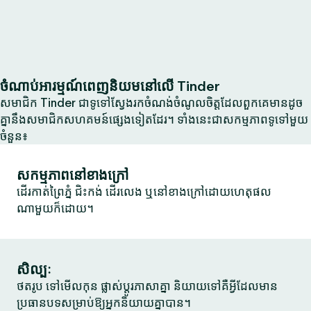
ចំណាប់អារម្មណ៍ពេញនិយមនៅលើ Tinder
សមាជិក Tinder ជាទូទៅស្វែងរកចំណង់ចំណូលចិត្តដែលពួកគេមានដូច
គ្នានឹងសមាជិកសហគមន៍ផ្សេងទៀតដែរ។ ទាំងនេះជាសកម្មភាពទូទៅមួយ
ចំនួន៖
សកម្មភាពនៅខាងក្រៅ
ដើរកាត់ព្រៃភ្នំ ជិះកង់ ដើរលេង ឬនៅខាងក្រៅដោយហេតុផល
ណាមួយក៏ដោយ។
សិល្បៈ
ថតរូប ទៅមើលកុន ផ្លាស់ប្តូរភាសាគ្នា និយាយទៅគឺអ្វីដែលមាន
ប្រធានបទសម្រាប់ឱ្យអ្នកនិយាយគ្នាបាន។