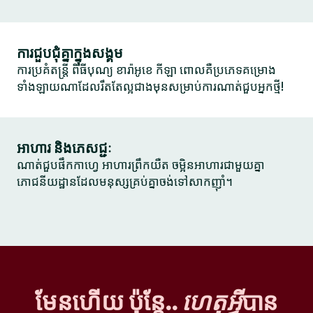
ការជួបជុំគ្នាក្នុងសង្គម
ការប្រគំតន្ត្រី ពិធីបុណ្យ ខារ៉ាអូខេ កីឡា ពោលគឺប្រភេទគម្រោង
ទាំងឡាយណាដែលរឹតតែល្អជាងមុនសម្រាប់ការណាត់ជួបអ្នកថ្មី!
អាហារ និងភេសជ្ជៈ
ណាត់ជួបផឹកកាហ្វេ អាហារព្រឹកយឺត ចម្អិនអាហារជាមួយគ្នា
ភោជនីយដ្ឋានដែលមនុស្សគ្រប់គ្នាចង់ទៅសាកញ៉ាំ។
មែនហើយ ប៉ុន្តែ..
ហេតុអ្វី
បាន