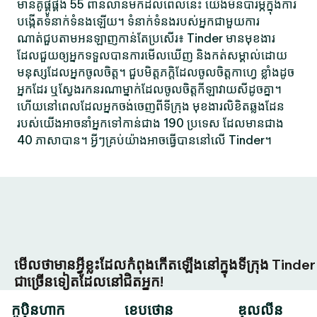
មានគូផ្គូផ្គង 55 ពាន់លានមកដល់ពេលនេះ យើងមិនបារម្ភក្នុងការ
បង្កើតទំនាក់ទំនងឡើយ។ ទំនាក់ទំនងរបស់អ្នកជាមួយការ
ណាត់ជួបតាមអនឡាញកាន់តែប្រសើរ៖ Tinder មានមុខងារ
ដែលជួយឲ្យអ្នកទទួលបានការមើលឃើញ និងកត់សម្គាល់ដោយ
មនុស្សដែលអ្នកចូលចិត្ត។ ជួបមិត្តភក្តិដែលចូលចិត្តកាហ្វេ ខ្លាំងដូច
អ្នកដែរ ឬស្វែងរកនរណាម្នាក់ដែលចូលចិត្តកីឡាវាយសីដូចគ្នា។
ហើយនៅពេលដែលអ្នកចង់ចេញពីទីក្រុង មុខងារលិខិតឆ្លងដែន
របស់យើងអាចនាំអ្នកទៅកាន់ជាង 190 ប្រទេស ដែលមានជាង
40 ភាសាបាន។ អ្វីៗគ្រប់យ៉ាងអាចធ្វើបាននៅលើ Tinder។
មើលថាមានអ្វីខ្លះដែលកំពុងកើតឡើងនៅក្នុងទីក្រុង Tinder
ជាច្រើនទៀតដែលនៅជិតអ្នក!
កូប៉ិនហាក
ខេបថោន
ឌុលលីន