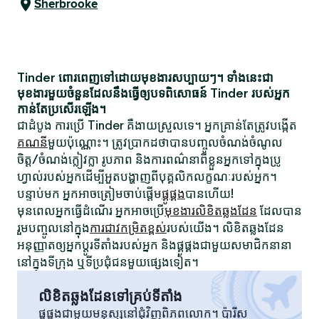
Sherbrooke
Tinder ពោរពេញទៅដោយមុខងារសប្បាយៗ។ ទាំងនេះជា
មុខងារមួយចំនួនដែលនឹងធ្វើឲ្យបទពិសោធន៍ Tinder របស់អ្នក
កាន់តែប្រសើរឡើង។
ជាដំបូង ការប្រើ Tinder គឺងាយស្រួលទេ។ អ្នកគ្រាន់តែត្រូវបង្កើត
គណនី
មួយប៉ុណ្ណោះ។ ត្រូវប្រាកដថាបានបញ្ចូលចំណង់ចំណូល
ចិត្ត/ចំណង់ក្លៀវក្លា រូបភាព និងការពណ៌នាពីខ្លួនអ្នកទៅក្នុងប្រូ
ហ្វាល់របស់អ្នកដើម្បីអួតបង្ហាញពីបុគ្គលិកលក្ខណៈរបស់អ្នក។
បន្ទាប់មក អ្នកអាចត្រៀមចាប់ផ្តើម
ផ្គូផ្គង
បានហើយ!
មុនពេលអ្នកធ្វើដំណើរ អ្នកអាចប្រើ
មុខងារលិខិតឆ្លងដែន
ដែលបាន
រួមបញ្ចូលនៅក្នុង
ការជាវកម្រិតខ្ពស់
របស់យើង។ លិខិតឆ្លងដែន
អនុញ្ញាតឲ្យអ្នកប្តូរទីតាំងរបស់អ្នក និងផ្គូផ្គងជាមួយសមាជិកនានា
នៅក្នុងទីក្រុង ឬទីប្រជុំជនមួយផ្សេងទៀត។
លិខិតឆ្លងដែនទៅគ្រប់ទីតាំង
ផ្គូផ្គងជាមួយមនុស្សនៅជុំវិញពិភពលោក។ ប៉ារីស