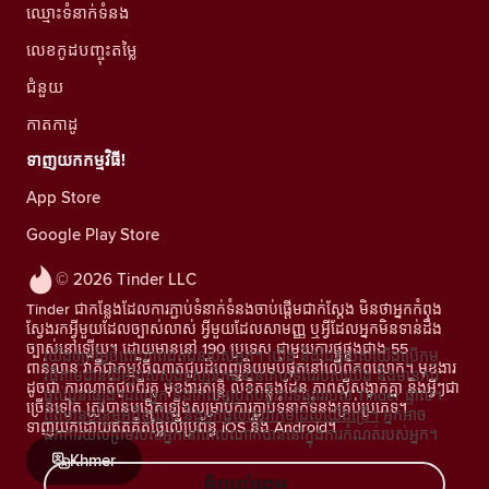
ឈ្មោះទំនាក់ទំនង
លេខកូដបញ្ចុះតម្លៃ
ជំនួយ
កាតកាដូ
ទាញយកកម្មវិធី!
App Store
Google Play Store
© 2026 Tinder LLC
Tinder ជាកន្លែងដែលការភ្ជាប់ទំនាក់ទំនងចាប់ផ្តើមជាក់ស្តែង មិនថាអ្នកកំពុង
ស្វែងរកអ្វីមួយដែលច្បាស់លាស់ អ្វីមួយដែលសាមញ្ញ ឬអ្វីដែលអ្នកមិនទាន់ដឹង
ច្បាស់នៅឡើយ។ ដោយមាននៅ 190 ប្រទេស ជាមួយការផ្គូផ្គងជាង 55
យើងឲ្យតម្លៃចំពោះភាពឯកជនរបស់អ្នក។ យើង និងដៃគូរបស់យើងប្រើកម្ម
ពាន់លាន វាគឺជាកម្មវិធីណាត់ជួបដ៏ពេញនិយមបំផុតនៅលើពិភពលោក។ មុខងារ
វិធីតាមដានដើម្បីវាស់ស្ទង់ទស្សនិកជននៃគេហទំព័ររបស់យើង និងមានការ
ដូចជា ការណាត់ជួបពីរគូ មុខងារតន្រ្តី លិខិតឆ្លងដែន ភាពស៊ីសង្វាក់គ្នា និងអ្វីៗជា
ផ្តល់ជូនផ្សេងៗដល់អ្នក និងកែលម្អប្រតិបត្តិការទីផ្សាររបស់ Tinder ផ្ទាល់។
ច្រើនទៀត ត្រូវបានបង្កើតឡើងសម្រាប់ការភ្ជាប់ទំនាក់ទំនងគ្រប់ប្រភេទ។
ព័ត៌មានបន្ថែមអំពីខូឃីស៍ និងអ្នកផ្តល់សេវាកម្មដែលយើងប្រើ។
អ្នកអាច
ទាញយកដោយឥតគិតថ្លៃលើប្រព័ន្ធ iOS និង Android។
ដកការយល់ព្រមរបស់អ្នកនៅពេលណាក៏បាននៅក្នុងការកំណត់របស់អ្នក។
Khmer
ខ្ញុំយល់ព្រម