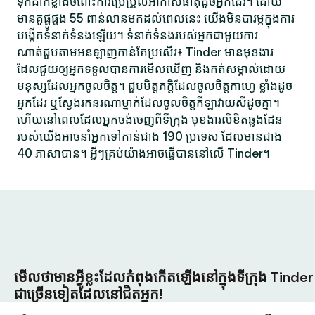
ទុកដាក់ខ្លាំងចំពោះការប្រែប្រួលអាកាសធាតុដូចអ្នកដែរ។ ដោយ
មានគូផ្គូផ្គង 55 ពាន់លានមកដល់ពេលនេះ យើងមិនបារម្ភក្នុងការ
បង្កើតទំនាក់ទំនងឡើយ។ ទំនាក់ទំនងរបស់អ្នកជាមួយការ
ណាត់ជួបតាមអនឡាញកាន់តែប្រសើរ៖ Tinder មានមុខងារ
ដែលជួយឲ្យអ្នកទទួលបានការមើលឃើញ និងកត់សម្គាល់ដោយ
មនុស្សដែលអ្នកចូលចិត្ត។ ជួបមិត្តភក្តិដែលចូលចិត្តកាហ្វេ ខ្លាំងដូច
អ្នកដែរ ឬស្វែងរកនរណាម្នាក់ដែលចូលចិត្តកីឡាវាយសីដូចគ្នា។
ហើយនៅពេលដែលអ្នកចង់ចេញពីទីក្រុង មុខងារលិខិតឆ្លងដែន
របស់យើងអាចនាំអ្នកទៅកាន់ជាង 190 ប្រទេស ដែលមានជាង
40 ភាសាបាន។ អ្វីៗគ្រប់យ៉ាងអាចធ្វើបាននៅលើ Tinder។
មើលថាមានអ្វីខ្លះដែលកំពុងកើតឡើងនៅក្នុងទីក្រុង Tinder
ជាច្រើនទៀតដែលនៅជិតអ្នក!