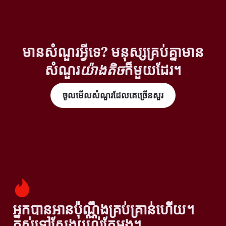
មានសំណួរអ្វីទេ? មនុស្សគ្រប់គ្នាមាន
សំណួរ
យ៉ាងតិច
ក៏មួយដែរ។
ចូលមើលសំណួរដែលគេច្រើនសួរ
អ្នកបានអានប៉ុណ្ណឹងគ្រប់គ្រាន់ហើយ។
តស់ទៅស្វែងយល់តែម្តង។