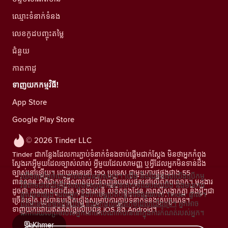
ឈ្មោះទំនាក់ទំនង
លេខកូដបញ្ចុះតម្លៃ
ជំនួយ
កាតកាដូ
ទាញយកកម្មវិធី!
App Store
Google Play Store
© 2026 Tinder LLC
Tinder ជាកន្លែងដែលការភ្ជាប់ទំនាក់ទំនងចាប់ផ្តើមជាក់ស្តែង មិនថាអ្នកកំពុង
ស្វែងរកអ្វីមួយដែលច្បាស់លាស់ អ្វីមួយដែលសាមញ្ញ ឬអ្វីដែលអ្នកមិនទាន់ដឹង
ច្បាស់នៅឡើយ។ ដោយមាននៅ 190 ប្រទេស ជាមួយការផ្គូផ្គងជាង 55
យើងឲ្យតម្លៃចំពោះភាពឯកជនរបស់អ្នក។ យើង និងដៃគូរបស់យើងប្រើកម្ម
ពាន់លាន វាគឺជាកម្មវិធីណាត់ជួបដ៏ពេញនិយមបំផុតនៅលើពិភពលោក។ មុខងារ
វិធីតាមដានដើម្បីវាស់ស្ទង់ទស្សនិកជននៃគេហទំព័ររបស់យើង និងមានការ
ដូចជា ការណាត់ជួបពីរគូ មុខងារតន្រ្តី លិខិតឆ្លងដែន ភាពស៊ីសង្វាក់គ្នា និងអ្វីៗជា
ផ្តល់ជូនផ្សេងៗដល់អ្នក និងកែលម្អប្រតិបត្តិការទីផ្សាររបស់ Tinder ផ្ទាល់។
ច្រើនទៀត ត្រូវបានបង្កើតឡើងសម្រាប់ការភ្ជាប់ទំនាក់ទំនងគ្រប់ប្រភេទ។
ព័ត៌មានបន្ថែមអំពីខូឃីស៍ និងអ្នកផ្តល់សេវាកម្មដែលយើងប្រើ។
អ្នកអាច
ទាញយកដោយឥតគិតថ្លៃលើប្រព័ន្ធ iOS និង Android។
ដកការយល់ព្រមរបស់អ្នកនៅពេលណាក៏បាននៅក្នុងការកំណត់របស់អ្នក។
Khmer