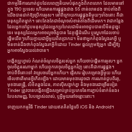
ជាកម្មវិធីការណាត់ជួបដែលពេញនិយមបំផុតក្នុងពិភពលោក ដែលមាននៅ
ក្នុង 190 ប្រទេស ហើយមានការផ្គូផ្គងជាង 55 ពាន់លានដង ចាប់តាំងពី
យើងបានដាក់ឱ្យប្រើការអូស។ នៅពីក្រោយការផ្គូផ្គងនីមួយៗទាំងនោះ គឺជា
មនុស្សពិតម្នាក់។ នោះតែងតែជាចំណុចសំខាន់តាំងពីដើមមក។ វាជាកន្លែង
ដែលអ្នកទៅជួបមនុស្សដែលអ្នកប្រហែលជាមិនអាចជួបបានបើមិនដូច្នេះ
ទេ៖ មនុស្សដែលអ្នកអាចលួចចិត្តបាន ដៃគូធ្វើដំណើរ ឬស្នេហាដែលចាប់
ផ្តើមយឺតៗហើយក្លាយជាអ្វីមួយពិតប្រាកដ។ មិនថាអ្នកកំពុងស្វែងរកអ្វី ឬ
មិនទាន់ដឹងថាកំពុងស្វែងរកអ្វីក៏ដោយ Tinder ផ្តល់ក្រុមឱ្យអ្នក ដើម្បីឱ្យ
អ្នកអាចស្វែងយល់វាបាន។
បង្កើតប្រូហ្វាល់ កំណត់ចំណូលចិត្តរបស់អ្នក ហើយចាប់ផ្តើមការអូស។ អ្នក
ចូលចិត្តនរណាម្នាក់ ហើយពួកគេចូលចិត្តអ្នកវិញ នោះគឺជាការផ្គូផ្គង។
ចាប់ពីទីនោះទៅ វាស្រេចលើអ្នកហើយ។ ផ្ញើសារ រៀបគម្រោងអ្វីមួយ ហើយ
មើលថាតើមានអ្វីកើតឡើង។ ដោយមានមុខងារដូចជា ការណាត់ជួបពីរគូ,
មុខងារតន្រ្តី, លិខិតឆ្លងដែន, ភាពស៊ីសង្វាក់គ្នា និងមុខងារជាច្រើនទៀត
Tinder ត្រូវបានបង្កើតឡើងសម្រាប់គ្រប់ប្រភេទនៃការភ្ជាប់ទំនាក់ទំនង៖
បែបសាមញ្ញ, បែបច្បាស់លាស់, ឬអ្វីមួយនៅចន្លោះនោះ។
ទាញយកកម្មវិធី Tinder ដោយឥតគិតថ្លៃលើ iOS និង Android។