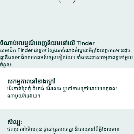
ចំណាប់អារម្មណ៍ពេញនិយមនៅលើ Tinder
សមាជិក Tinder ជាទូទៅស្វែងរកចំណង់ចំណូលចិត្តដែលពួកគេមានដូច
គ្នានឹងសមាជិកសហគមន៍ផ្សេងទៀតដែរ។ ទាំងនេះជាសកម្មភាពទូទៅមួយ
ចំនួន៖
សកម្មភាពនៅខាងក្រៅ
ដើរកាត់ព្រៃភ្នំ ជិះកង់ ដើរលេង ឬនៅខាងក្រៅដោយហេតុផល
ណាមួយក៏ដោយ។
សិល្បៈ
ថតរូប ទៅមើលកុន ផ្លាស់ប្តូរភាសាគ្នា និយាយទៅគឺអ្វីដែលមាន