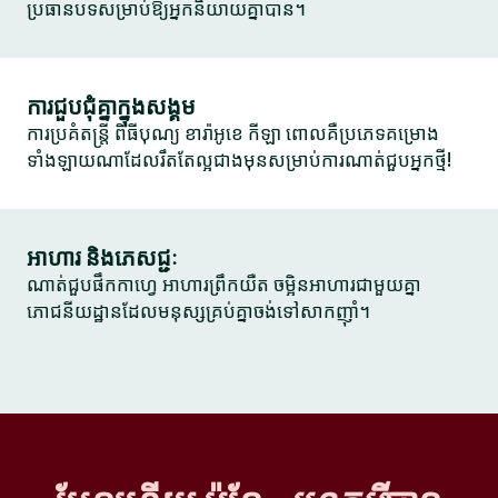
ប្រធានបទសម្រាប់ឱ្យអ្នកនិយាយគ្នាបាន។
ការជួបជុំគ្នាក្នុងសង្គម
ការប្រគំតន្ត្រី ពិធីបុណ្យ ខារ៉ាអូខេ កីឡា ពោលគឺប្រភេទគម្រោង
ទាំងឡាយណាដែលរឹតតែល្អជាងមុនសម្រាប់ការណាត់ជួបអ្នកថ្មី!
អាហារ និងភេសជ្ជៈ
ណាត់ជួបផឹកកាហ្វេ អាហារព្រឹកយឺត ចម្អិនអាហារជាមួយគ្នា
ភោជនីយដ្ឋានដែលមនុស្សគ្រប់គ្នាចង់ទៅសាកញ៉ាំ។