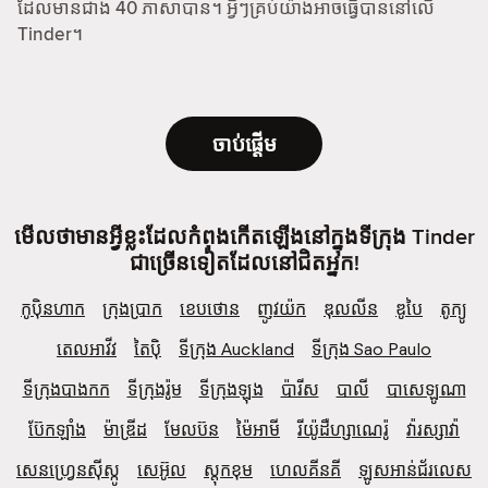
ដែលមានជាង 40 ភាសាបាន។ អ្វីៗគ្រប់យ៉ាងអាចធ្វើបាននៅលើ
Tinder។
ចាប់ផ្តើម
មើលថាមានអ្វីខ្លះដែលកំពុងកើតឡើងនៅក្នុងទីក្រុង Tinder
ជាច្រើនទៀតដែលនៅជិតអ្នក!
កូប៉ិនហាក
ក្រុងប្រាក
ខេបថោន
ញូវយ៉ក
ឌុលលីន
ឌូបៃ
តូក្យូ
តេលអាវីវ
តៃប៉ិ
ទីក្រុង Auckland
ទីក្រុង Sao Paulo
ទីក្រុងបាងកក
ទីក្រុងរ៉ូម
ទីក្រុងឡុង
ប៉ារីស
បាលី
បាសេឡូណា
ប៊ែកឡាំង
ម៉ាឌ្រីដ
មែលប៊ន
ម៉ៃអាមី
រីយ៉ូដឺហ្សាណេរ៉ូ
វ៉ារស្សាវ៉ា
សេន​ហ្វ្រេ​ន​ស៊ី​ស្កូ
សេអ៊ូល
ស្តុកខុម
ហេលគីនគី
ឡូស​អាន់​ជ័រ​លេស