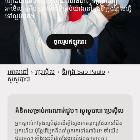
ហ្វេដែលនៅជិតនោះ។ ឬដើរលេងជុំវិញទីក្រុងដើម្បី
រកមើល ឬក៏បន្តរកមើលអ្វីគ្រប់យ៉ាងនៅក្នុងទីក្រុងដែលធ្វើ
ទៅល្អបំផុត។
ចូលរួមឥឡូវនេះ
គោលដៅ
›
ប្រេស៊ីល
›
ទីក្រុង Sao Paulo
›
សូសូបាបា
គំនិតសម្រាប់ការណាត់ជួប។ សូសូបាបា ប្រេស៊ីល
អ្នកស្គាល់កន្លែងល្អបំផុតដើម្បីស្វែងរកមនុស្សដែលនៅជិត
អ្នកហើយ ប៉ុន្តែតើអ្នកនឹងនាំពួកគេទៅណាដែរ? ចាំយើង
ជួយអ្នក។ ទាំងនេះគឺជាកន្លែងល្អបំផុតសម្រាប់ការ