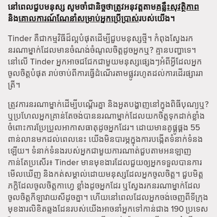
នៅពេលជួបមនុស្ស សូមចាំជានិច្ចថាត្រូវអនុវត្តតាម
គន្លឹះសុវត្ថិភាព
និង
គោលការណ៍ណែនាំសម្រាប់អ្នកប្រើប្រាស់
របស់យើង។
Tinder គឺជាកម្មវិធីដ៏ល្អបំផុតដើម្បីជួបមនុស្សថ្មី។ កំពុងស្វែងរក
នរណាម្នាក់ដែលមានចំណង់ចំណូលចិត្តដូចអ្នកឬ? គ្មានបញ្ហាទេ។
នៅលើ Tinder អ្នកអាចជជែកជាមួយមនុស្សផ្សេងៗអំពីអ្វីដែលអ្នក
ចូលចិត្តបំផុត រាប់ចាប់ពីការធ្វើដំណើរតាមផ្លូវរហូតដល់ការដើរផ្សាររា
ត្រី។
ត្រូវការនរណាម្នាក់ដើម្បីបណ្តើរគ្នា និងអួតបង្ហាញនៅក្នុងពិធីបុណ្យឬ?
ឬប្រហែលអ្នកគ្រាន់តែចង់បាននរណាម្នាក់ដែលយកចិត្តទុកដាក់ខ្លាំង
ចំពោះការប្រែប្រួលអាកាសធាតុដូចអ្នកដែរ។ ដោយមានគូផ្គូផ្គង 55
ពាន់លានមកដល់ពេលនេះ យើងមិនបារម្ភក្នុងការបង្កើតទំនាក់ទំនង
ឡើយ។ ទំនាក់ទំនងរបស់អ្នកជាមួយការណាត់ជួបតាមអនឡាញ
កាន់តែប្រសើរ៖ Tinder មានមុខងារដែលជួយឲ្យអ្នកទទួលបានការ
មើលឃើញ និងកត់សម្គាល់ដោយមនុស្សដែលអ្នកចូលចិត្ត។ ជួបមិត្ត
ភក្តិដែលចូលចិត្តកាហ្វេ ខ្លាំងដូចអ្នកដែរ ឬស្វែងរកនរណាម្នាក់ដែល
ចូលចិត្តកីឡាវាយសីដូចគ្នា។ ហើយនៅពេលដែលអ្នកចង់ចេញពីទីក្រុង
មុខងារលិខិតឆ្លងដែនរបស់យើងអាចនាំអ្នកទៅកាន់ជាង 190 ប្រទេស