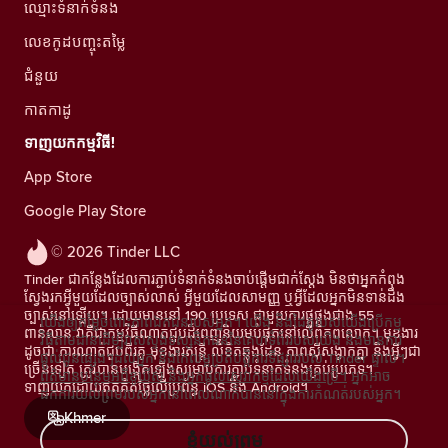
ឈ្មោះទំនាក់ទំនង
លេខកូដបញ្ចុះតម្លៃ
ជំនួយ
កាតកាដូ
ទាញយកកម្មវិធី!
App Store
Google Play Store
© 2026 Tinder LLC
Tinder ជាកន្លែងដែលការភ្ជាប់ទំនាក់ទំនងចាប់ផ្តើមជាក់ស្តែង មិនថាអ្នកកំពុង
ស្វែងរកអ្វីមួយដែលច្បាស់លាស់ អ្វីមួយដែលសាមញ្ញ ឬអ្វីដែលអ្នកមិនទាន់ដឹង
ច្បាស់នៅឡើយ។ ដោយមាននៅ 190 ប្រទេស ជាមួយការផ្គូផ្គងជាង 55
យើងឲ្យតម្លៃចំពោះភាពឯកជនរបស់អ្នក។ យើង និងដៃគូរបស់យើងប្រើកម្ម
ពាន់លាន វាគឺជាកម្មវិធីណាត់ជួបដ៏ពេញនិយមបំផុតនៅលើពិភពលោក។ មុខងារ
វិធីតាមដានដើម្បីវាស់ស្ទង់ទស្សនិកជននៃគេហទំព័ររបស់យើង និងមានការ
ដូចជា ការណាត់ជួបពីរគូ មុខងារតន្រ្តី លិខិតឆ្លងដែន ភាពស៊ីសង្វាក់គ្នា និងអ្វីៗជា
ផ្តល់ជូនផ្សេងៗដល់អ្នក និងកែលម្អប្រតិបត្តិការទីផ្សាររបស់ Tinder ផ្ទាល់។
ច្រើនទៀត ត្រូវបានបង្កើតឡើងសម្រាប់ការភ្ជាប់ទំនាក់ទំនងគ្រប់ប្រភេទ។
ព័ត៌មានបន្ថែមអំពីខូឃីស៍ និងអ្នកផ្តល់សេវាកម្មដែលយើងប្រើ។
អ្នកអាច
ទាញយកដោយឥតគិតថ្លៃលើប្រព័ន្ធ iOS និង Android។
ដកការយល់ព្រមរបស់អ្នកនៅពេលណាក៏បាននៅក្នុងការកំណត់របស់អ្នក។
Khmer
ខ្ញុំយល់ព្រម