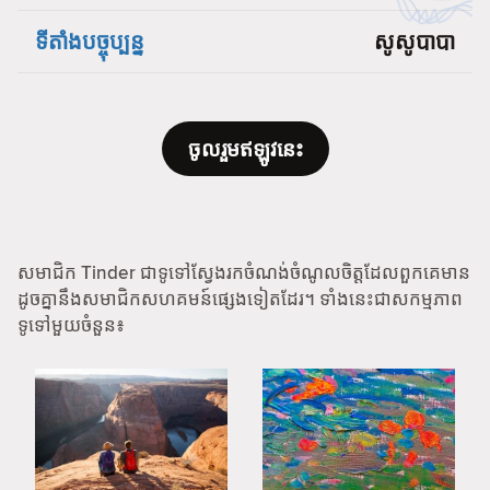
ទីតាំងបច្ចុប្បន្ន
សូសូបាបា
ចូលរួមឥឡូវនេះ
សមាជិក Tinder ជាទូទៅស្វែងរកចំណង់ចំណូលចិត្តដែលពួកគេមាន
ដូចគ្នានឹងសមាជិកសហគមន៍ផ្សេងទៀតដែរ។ ទាំងនេះជាសកម្មភាព
ទូទៅមួយចំនួន៖