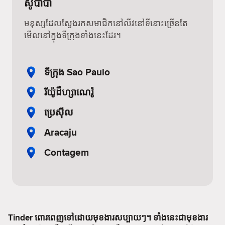
សូបាបា
មនុស្សដែលស្វែងរកសមាជិកនៅលីវនៅទីនោះច្រើនតែ
មើលនៅក្នុងទីក្រុងទាំងនេះដែរ។
ទីក្រុង Sao Paulo
រីយ៉ូដឺហ្សាណេរ៉ូ
ប្រេស៊ីល
Aracaju
Contagem
Tinder ពោរពេញទៅដោយមុខងារសប្បាយៗ។ ទាំងនេះជាមុខងារ