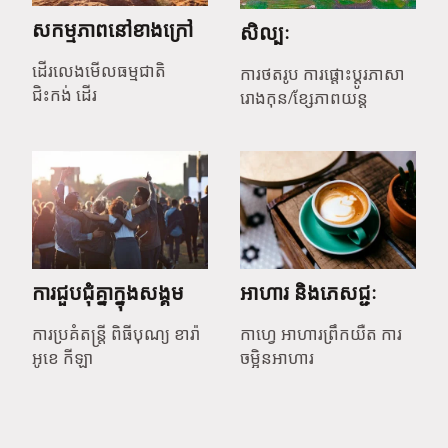
សកម្មភាពនៅខាងក្រៅ
សិល្បៈ
ដើរលេងមើលធម្មជាតិ
ការថតរូប ការផ្តោះប្តូរភាសា
ជិះកង់ ដើរ
រោងកុន/ខ្សែភាពយន្ត
ការជួបជុំគ្នាក្នុងសង្គម
អាហារ និងភេសជ្ជៈ
ការប្រគំតន្ត្រី ពិធីបុណ្យ ខារ៉ា
កាហ្វេ អាហារព្រឹកយឺត ការ
អូខេ កីឡា
ចម្អិនអាហារ