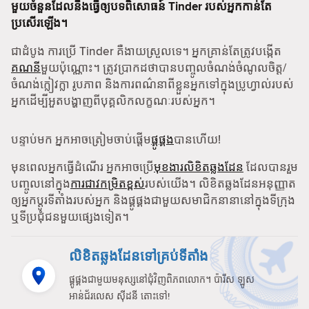
មួយចំនួនដែលនឹងធ្វើឲ្យបទពិសោធន៍ Tinder របស់អ្នកកាន់តែ
ប្រសើរឡើង។
ជាដំបូង ការប្រើ Tinder គឺងាយស្រួលទេ។ អ្នកគ្រាន់តែត្រូវបង្កើត
គណនី
មួយប៉ុណ្ណោះ។ ត្រូវប្រាកដថាបានបញ្ចូលចំណង់ចំណូលចិត្ត/
ចំណង់ក្លៀវក្លា រូបភាព និងការពណ៌នាពីខ្លួនអ្នកទៅក្នុងប្រូហ្វាល់របស់
អ្នកដើម្បីអួតបង្ហាញពីបុគ្គលិកលក្ខណៈរបស់អ្នក។
បន្ទាប់មក អ្នកអាចត្រៀមចាប់ផ្តើម
ផ្គូផ្គង
បានហើយ!
មុនពេលអ្នកធ្វើដំណើរ អ្នកអាចប្រើ
មុខងារលិខិតឆ្លងដែន
ដែលបានរួម
បញ្ចូលនៅក្នុង
ការជាវកម្រិតខ្ពស់
របស់យើង។ លិខិតឆ្លងដែនអនុញ្ញាត
ឲ្យអ្នកប្តូរទីតាំងរបស់អ្នក និងផ្គូផ្គងជាមួយសមាជិកនានានៅក្នុងទីក្រុង
ឬទីប្រជុំជនមួយផ្សេងទៀត។
លិខិតឆ្លងដែនទៅគ្រប់ទីតាំង
ផ្គូផ្គងជាមួយមនុស្សនៅជុំវិញពិភពលោក។ ប៉ារីស ឡូស
អាន់ជ័រលេស ស៊ីដនី តោះទៅ!