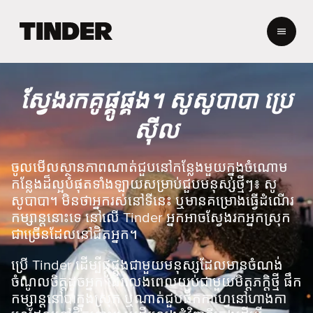
ទំ
ព័
រ
ដើ
ម
ស្វែងរកគូផ្គូផ្គង។ សូសូបាបា ប្រេ
T
i
ស៊ីល
n
d
e
ចូលមើលស្ថានភាពណាត់ជួបនៅកន្លែងមួយក្នុងចំណោម
r
កន្លែងដ៏ល្អបំផុតទាំងឡាយសម្រាប់ជួបមនុស្សថ្មីៗ៖ សូ
សូបាបា។ មិនថាអ្នករស់នៅទីនេះ ឬមានគម្រោងធ្វើដំណើរ
កម្សាន្តនោះទេ នៅលើ Tinder អ្នកអាចស្វែងរកអ្នកស្រុក
ជាច្រើនដែលនៅជិតអ្នក។
ប្រើ Tinder ដើម្បីផ្គូផ្គងជាមួយមនុស្សដែលមានចំណង់
ចំណូលចិត្តដូចអ្នក ដើរលេងពេលយប់ជាមួយមិត្តភក្តិថ្មី ផឹក
កម្សាន្តនៅបាក្នុងស្រុក ឬណាត់ជួបផឹកកាហ្វេនៅហាងកា