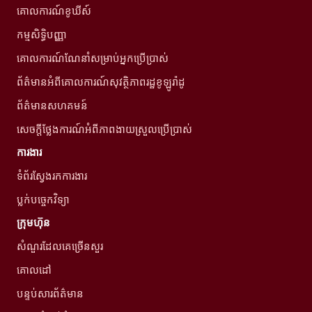
គោលការណ៍ខូឃីស៍
កម្មសិទ្ធិបញ្ញា
គោលការណ៍ណែនាំសម្រាប់អ្នកប្រើប្រាស់
ព័ត៌មានអំពីគោលការណ៍សុវត្ថិភាពរដ្ឋខូឡូរ៉ាដូ
ព័ត៌មានសហគមន៍
សេចក្តីថ្លែងការណ៍អំពីភាពងាយស្រួលប្រើប្រាស់
ការងារ
ទំព័រស្វែងរកការងារ
ប្លក់បច្ចេកវិទ្យា
ក្រុមហ៊ុន
សំណួរដែលគេច្រើនសួរ
គោលដៅ
បន្ទប់សារព័ត៌មាន