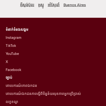
អ៊ីស្តង់ប៊ុល
អូស្លូ
អាំស្ទែដាំ
Buenos Aires
ទំនាក់ទំនងសង្គម
Instagram
TikTok
YouTube
X
Facebook
ច្បាប់
គោលការណ៍ភាពឯកជន
គោលការណ៍ឯកជនភាពស្ដីពីទិន្នន័យសុខភាពអ្នកប្រើប្រាស់
លក្ខខណ្ឌ