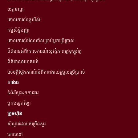
លក្ខខណ្ឌ
គោលការណ៍ខូឃីស៍
កម្មសិទ្ធិបញ្ញា
គោលការណ៍ណែនាំសម្រាប់អ្នកប្រើប្រាស់
ព័ត៌មានអំពីគោលការណ៍សុវត្ថិភាពរដ្ឋខូឡូរ៉ាដូ
ព័ត៌មានសហគមន៍
សេចក្តីថ្លែងការណ៍អំពីភាពងាយស្រួលប្រើប្រាស់
ការងារ
ទំព័រស្វែងរកការងារ
ប្លក់បច្ចេកវិទ្យា
ក្រុមហ៊ុន
សំណួរដែលគេច្រើនសួរ
គោលដៅ