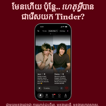
មែនហើយ ប៉ុន្តែ..
ហេតុអ្វី
បាន
ជារើសយក Tinder?
ជាមួយមុខងារដូចជា ការណាត់ជួបពីរគូ, មុខងារតន្រ្តី, មុខងារហោរាសាស្ត្រ,