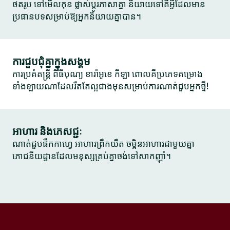
ថតរូប ទៅមើលកុន ផ្លាស់ប្តូរភាសាគ្នា និយាយទៅគឺអ្វីដែលមាន
ប្រធានបទសម្រាប់ឱ្យអ្នកនិយាយគ្នាបាន។
ការជួបជុំគ្នាក្នុងសង្គម
ការប្រគំតន្ត្រី ពិធីបុណ្យ ខារ៉ាអូខេ កីឡា ពោលគឺប្រភេទគម្រោង
ទាំងឡាយណាដែលរឹតតែល្អជាងមុនសម្រាប់ការណាត់ជួបអ្នកថ្មី!
អាហារ និងភេសជ្ជៈ
ណាត់ជួបផឹកកាហ្វេ អាហារព្រឹកយឺត ចម្អិនអាហារជាមួយគ្នា
ភោជនីយដ្ឋានដែលមនុស្សគ្រប់គ្នាចង់ទៅសាកញ៉ាំ។