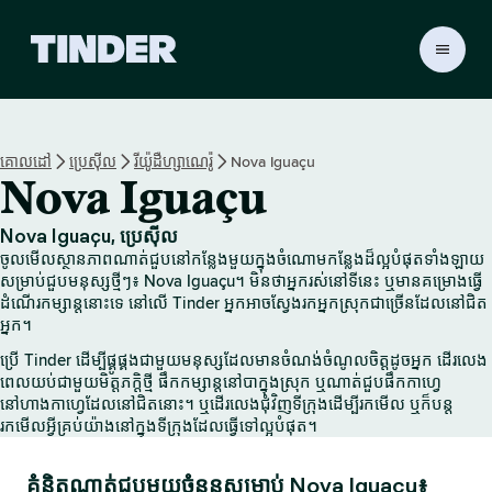
ទំ
ព័
រ
ដើ
ម
គោលដៅ
ប្រេស៊ីល
រីយ៉ូដឺហ្សាណេរ៉ូ
Nova Iguaçu
T
Nova Iguaçu
i
n
d
Nova Iguaçu, ប្រេស៊ីល
e
ចូលមើលស្ថានភាពណាត់ជួបនៅកន្លែងមួយក្នុងចំណោមកន្លែងដ៏ល្អបំផុតទាំងឡាយ
r
សម្រាប់ជួបមនុស្សថ្មីៗ៖ Nova Iguaçu។ មិនថាអ្នករស់នៅទីនេះ ឬមានគម្រោងធ្វើ
ដំណើរកម្សាន្តនោះទេ នៅលើ Tinder អ្នកអាចស្វែងរកអ្នកស្រុកជាច្រើនដែលនៅជិត
អ្នក។
ប្រើ Tinder ដើម្បីផ្គូផ្គងជាមួយមនុស្សដែលមានចំណង់ចំណូលចិត្តដូចអ្នក ដើរលេង
ពេលយប់ជាមួយមិត្តភក្តិថ្មី ផឹកកម្សាន្តនៅបាក្នុងស្រុក ឬណាត់ជួបផឹកកាហ្វេ
នៅហាងកាហ្វេដែលនៅជិតនោះ។ ឬដើរលេងជុំវិញទីក្រុងដើម្បីរកមើល ឬក៏បន្ត
រកមើលអ្វីគ្រប់យ៉ាងនៅក្នុងទីក្រុងដែលធ្វើទៅល្អបំផុត។
គំនិតណាត់ជួបមួយចំនួនសម្រាប់ Nova Iguaçu៖