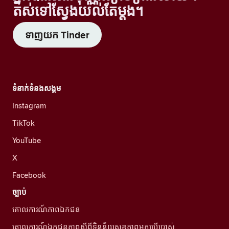
តស់ទៅស្វែងយល់តែម្តង។
ទាញយក Tinder
ទំនាក់ទំនងសង្គម
Instagram
TikTok
YouTube
X
Facebook
ច្បាប់
គោលការណ៍ភាពឯកជន
គោលការណ៍ឯកជនភាពស្ដីពីទិន្នន័យសុខភាពអ្នកប្រើប្រាស់