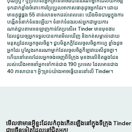
បុណ្យឬ? ឬប្រហែលអ្នកគ្រាន់តែចង់បាននរណាម្នាក់ដែលយកចិត្ត
ទុកដាក់ខ្លាំងចំពោះការប្រែប្រួលអាកាសធាតុដូចអ្នកដែរ។ ដោយ
មានគូផ្គូផ្គង 55 ពាន់លានមកដល់ពេលនេះ យើងមិនបារម្ភក្នុងការ
បង្កើតទំនាក់ទំនងឡើយ។ ទំនាក់ទំនងរបស់អ្នកជាមួយការ
ណាត់ជួបតាមអនឡាញកាន់តែប្រសើរ៖ Tinder មានមុខងារ
ដែលជួយឲ្យអ្នកទទួលបានការមើលឃើញ និងកត់សម្គាល់ដោយ
មនុស្សដែលអ្នកចូលចិត្ត។ ជួបមិត្តភក្តិដែលចូលចិត្តកាហ្វេ ខ្លាំងដូច
អ្នកដែរ ឬស្វែងរកនរណាម្នាក់ដែលចូលចិត្តកីឡាវាយសីដូចគ្នា។
ហើយនៅពេលដែលអ្នកចង់ចេញពីទីក្រុង មុខងារលិខិតឆ្លងដែន
របស់យើងអាចនាំអ្នកទៅកាន់ជាង 190 ប្រទេស ដែលមានជាង
40 ភាសាបាន។ អ្វីៗគ្រប់យ៉ាងអាចធ្វើបាននៅលើ Tinder។
មើលថាមានអ្វីខ្លះដែលកំពុងកើតឡើងនៅក្នុងទីក្រុង Tinder
ជាច្រើនទៀតដែលនៅជិតអ្នក!