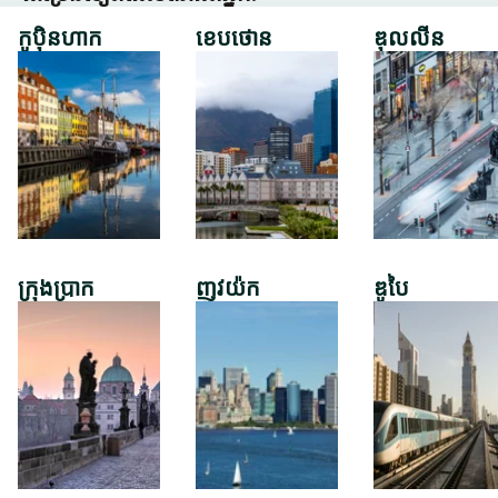
កូប៉ិនហាក
ខេបថោន
ឌុលលីន
ក្រុងប្រាក
ញូវយ៉ក
ឌូបៃ