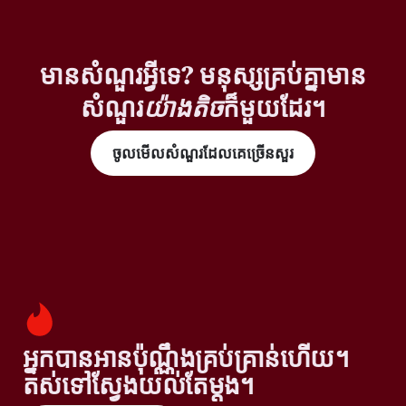
មានសំណួរអ្វីទេ? មនុស្សគ្រប់គ្នាមាន
សំណួរ
យ៉ាងតិច
ក៏មួយដែរ។
ចូលមើលសំណួរដែលគេច្រើនសួរ
អ្នកបានអានប៉ុណ្ណឹងគ្រប់គ្រាន់ហើយ។
តស់ទៅស្វែងយល់តែម្តង។