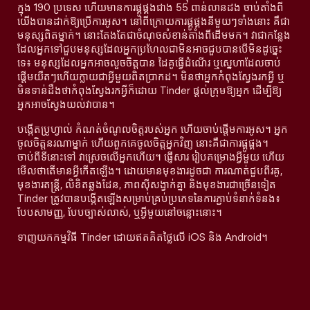
ក្នុង 190 ប្រទេស ហើយមានការផ្គូផ្គងជាង 55 ពាន់លានដង ចាប់តាំងពី
យើងបានដាក់ឱ្យប្រើការអូស។ នៅពីក្រោយការផ្គូផ្គងនីមួយៗទាំងនោះ គឺជា
មនុស្សពិតម្នាក់។ នោះតែងតែជាចំណុចសំខាន់តាំងពីដើមមក។ វាជាកន្លែង
ដែលអ្នកទៅជួបមនុស្សដែលអ្នកប្រហែលជាមិនអាចជួបបានបើមិនដូច្នេះ
ទេ៖ មនុស្សដែលអ្នកអាចលួចចិត្តបាន ដៃគូធ្វើដំណើរ ឬស្នេហាដែលចាប់
ផ្តើមយឺតៗហើយក្លាយជាអ្វីមួយពិតប្រាកដ។ មិនថាអ្នកកំពុងស្វែងរកអ្វី ឬ
មិនទាន់ដឹងថាកំពុងស្វែងរកអ្វីក៏ដោយ Tinder ផ្តល់ក្រុមឱ្យអ្នក ដើម្បីឱ្យ
អ្នកអាចស្វែងយល់វាបាន។
បង្កើតប្រូហ្វាល់ កំណត់ចំណូលចិត្តរបស់អ្នក ហើយចាប់ផ្តើមការអូស។ អ្នក
ចូលចិត្តនរណាម្នាក់ ហើយពួកគេចូលចិត្តអ្នកវិញ នោះគឺជាការផ្គូផ្គង។
ចាប់ពីទីនោះទៅ វាស្រេចលើអ្នកហើយ។ ផ្ញើសារ រៀបគម្រោងអ្វីមួយ ហើយ
មើលថាតើមានអ្វីកើតឡើង។ ដោយមានមុខងារដូចជា ការណាត់ជួបពីរគូ,
មុខងារតន្រ្តី, លិខិតឆ្លងដែន, ភាពស៊ីសង្វាក់គ្នា និងមុខងារជាច្រើនទៀត
Tinder ត្រូវបានបង្កើតឡើងសម្រាប់គ្រប់ប្រភេទនៃការភ្ជាប់ទំនាក់ទំនង៖
បែបសាមញ្ញ, បែបច្បាស់លាស់, ឬអ្វីមួយនៅចន្លោះនោះ។
ទាញយកកម្មវិធី Tinder ដោយឥតគិតថ្លៃលើ iOS និង Android។