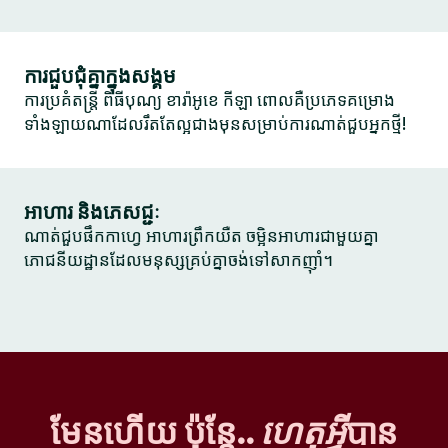
ការជួបជុំគ្នាក្នុងសង្គម
ការប្រគំតន្ត្រី ពិធីបុណ្យ ខារ៉ាអូខេ កីឡា ពោលគឺប្រភេទគម្រោង
ទាំងឡាយណាដែលរឹតតែល្អជាងមុនសម្រាប់ការណាត់ជួបអ្នកថ្មី!
អាហារ និងភេសជ្ជៈ
ណាត់ជួបផឹកកាហ្វេ អាហារព្រឹកយឺត ចម្អិនអាហារជាមួយគ្នា
ភោជនីយដ្ឋានដែលមនុស្សគ្រប់គ្នាចង់ទៅសាកញ៉ាំ។
មែនហើយ ប៉ុន្តែ..
ហេតុអ្វី
បាន