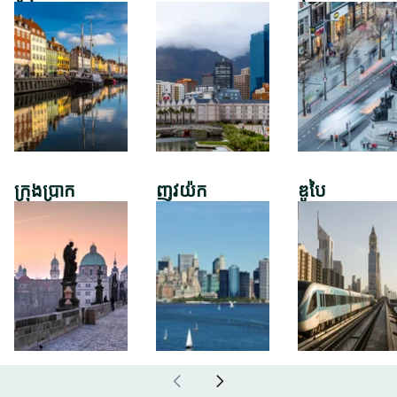
ក្រុងប្រាក
ញូវយ៉ក
ឌូបៃ