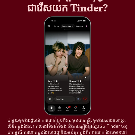
ជារើសយក Tinder?
ជាមួយមុខងារដូចជា ការណាត់ជួបពីរគូ, មុខងារតន្រ្តី, មុខងារហោរាសាស្ត្រ,
លិខិតឆ្លងដែន, គោលដៅទំនាក់ទំនង និងការផ្ទៀងផ្ទាត់រូបថត Tinder បន្ត
ជាកម្មវិធីការណាត់ជួបដែលពេញនិយមបំផុតក្នុងពិភពលោក ដែលមាននៅ