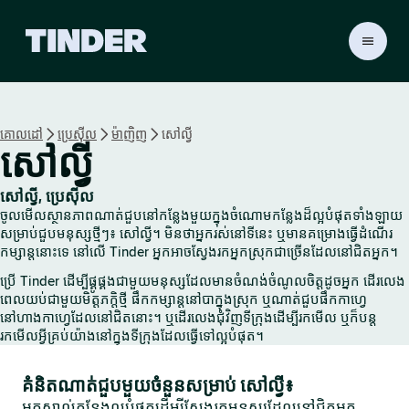
ទំ
ព័
រ
ដើ
ម
គោលដៅ
ប្រេស៊ីល
ម៉ាញិញ
សៅល្វី
T
សៅល្វី
i
n
d
សៅល្វី, ប្រេស៊ីល
e
ចូលមើលស្ថានភាពណាត់ជួបនៅកន្លែងមួយក្នុងចំណោមកន្លែងដ៏ល្អបំផុតទាំងឡាយ
r
សម្រាប់ជួបមនុស្សថ្មីៗ៖ សៅល្វី។ មិនថាអ្នករស់នៅទីនេះ ឬមានគម្រោងធ្វើដំណើរ
កម្សាន្តនោះទេ នៅលើ Tinder អ្នកអាចស្វែងរកអ្នកស្រុកជាច្រើនដែលនៅជិតអ្នក។
ប្រើ Tinder ដើម្បីផ្គូផ្គងជាមួយមនុស្សដែលមានចំណង់ចំណូលចិត្តដូចអ្នក ដើរលេង
ពេលយប់ជាមួយមិត្តភក្តិថ្មី ផឹកកម្សាន្តនៅបាក្នុងស្រុក ឬណាត់ជួបផឹកកាហ្វេ
នៅហាងកាហ្វេដែលនៅជិតនោះ។ ឬដើរលេងជុំវិញទីក្រុងដើម្បីរកមើល ឬក៏បន្ត
រកមើលអ្វីគ្រប់យ៉ាងនៅក្នុងទីក្រុងដែលធ្វើទៅល្អបំផុត។
គំនិតណាត់ជួបមួយចំនួនសម្រាប់ សៅល្វី៖
អ្នកស្គាល់កន្លែងល្អបំផុតដើម្បីស្វែងរកមនុស្សដែលនៅជិតអ្នក