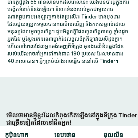
មានគូផ្គូផ្គង 55 ពាន់លានមកដល់ពេលនេះ យើងមិនបារម្ភក្នុងការ
បង្កើតទំនាក់ទំនងឡើយ។ ទំនាក់ទំនងរបស់អ្នកជាមួយការ
ណាត់ជួបតាមអនឡាញកាន់តែប្រសើរ៖ Tinder មានមុខងារ
ដែលជួយឲ្យអ្នកទទួលបានការមើលឃើញ និងកត់សម្គាល់ដោយ
មនុស្សដែលអ្នកចូលចិត្ត។ ជួបមិត្តភក្តិដែលចូលចិត្តកាហ្វេ ខ្លាំងដូច
អ្នកដែរ ឬស្វែងរកនរណាម្នាក់ដែលចូលចិត្តកីឡាវាយសីដូចគ្នា។
ហើយនៅពេលដែលអ្នកចង់ចេញពីទីក្រុង មុខងារលិខិតឆ្លងដែន
របស់យើងអាចនាំអ្នកទៅកាន់ជាង 190 ប្រទេស ដែលមានជាង
40 ភាសាបាន។ អ្វីៗគ្រប់យ៉ាងអាចធ្វើបាននៅលើ Tinder។
មើលថាមានអ្វីខ្លះដែលកំពុងកើតឡើងនៅក្នុងទីក្រុង Tinder
ជាច្រើនទៀតដែលនៅជិតអ្នក!
កូប៉ិនហាក
ខេបថោន
ឌុលលីន