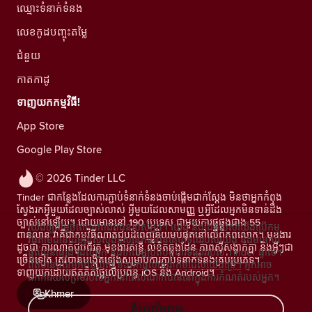
ឈ្មោះទំនាក់ទំនង
លេខកូដបញ្ចុះតម្លៃ
ជំនួយ
កាតកាដូ
ទាញយកកម្មវិធី!
App Store
Google Play Store
© 2026 Tinder LLC
Tinder ជាកន្លែងដែលការភ្ជាប់ទំនាក់ទំនងចាប់ផ្តើមជាក់ស្តែង មិនថាអ្នកកំពុង
ស្វែងរកអ្វីមួយដែលច្បាស់លាស់ អ្វីមួយដែលសាមញ្ញ ឬអ្វីដែលអ្នកមិនទាន់ដឹង
ច្បាស់នៅឡើយ។ ដោយមាននៅ 190 ប្រទេស ជាមួយការផ្គូផ្គងជាង 55
យើងឲ្យតម្លៃចំពោះភាពឯកជនរបស់អ្នក។ យើង និងដៃគូរបស់យើងប្រើកម្ម
ពាន់លាន វាគឺជាកម្មវិធីណាត់ជួបដ៏ពេញនិយមបំផុតនៅលើពិភពលោក។ មុខងារ
វិធីតាមដានដើម្បីវាស់ស្ទង់ទស្សនិកជននៃគេហទំព័ររបស់យើង និងមានការ
ដូចជា ការណាត់ជួបពីរគូ មុខងារតន្រ្តី លិខិតឆ្លងដែន ភាពស៊ីសង្វាក់គ្នា និងអ្វីៗជា
ផ្តល់ជូនផ្សេងៗដល់អ្នក និងកែលម្អប្រតិបត្តិការទីផ្សាររបស់ Tinder ផ្ទាល់។
ច្រើនទៀត ត្រូវបានបង្កើតឡើងសម្រាប់ការភ្ជាប់ទំនាក់ទំនងគ្រប់ប្រភេទ។
ព័ត៌មានបន្ថែមអំពីខូឃីស៍ និងអ្នកផ្តល់សេវាកម្មដែលយើងប្រើ។
អ្នកអាច
ទាញយកដោយឥតគិតថ្លៃលើប្រព័ន្ធ iOS និង Android។
ដកការយល់ព្រមរបស់អ្នកនៅពេលណាក៏បាននៅក្នុងការកំណត់របស់អ្នក។
Khmer
ខ្ញុំយល់ព្រម