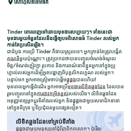
សៅហូសឌឹខេមផត
Tinder ពោរពេញទៅដោយមុខងារសប្បាយៗ។ ទាំងនេះជា
មុខងារមួយចំនួនដែលនឹងធ្វើឲ្យបទពិសោធន៍ Tinder របស់អ្នក
កាន់តែប្រសើរឡើង។
ជាដំបូង ការប្រើ Tinder គឺងាយស្រួលទេ។ អ្នកគ្រាន់តែត្រូវបង្កើត
គណនី
មួយប៉ុណ្ណោះ។ ត្រូវប្រាកដថាបានបញ្ចូលចំណង់ចំណូល
ចិត្ត/ចំណង់ក្លៀវក្លា រូបភាព និងការពណ៌នាពីខ្លួនអ្នកទៅក្នុងប្រូ
ហ្វាល់របស់អ្នកដើម្បីអួតបង្ហាញពីបុគ្គលិកលក្ខណៈរបស់អ្នក។
បន្ទាប់មក អ្នកអាចត្រៀមចាប់ផ្តើម
ផ្គូផ្គង
បានហើយ!
មុនពេលអ្នកធ្វើដំណើរ អ្នកអាចប្រើ
មុខងារលិខិតឆ្លងដែន
ដែលបាន
រួមបញ្ចូលនៅក្នុង
ការជាវកម្រិតខ្ពស់
របស់យើង។ លិខិតឆ្លងដែន
អនុញ្ញាតឲ្យអ្នកប្តូរទីតាំងរបស់អ្នក និងផ្គូផ្គងជាមួយសមាជិកនានា
នៅក្នុងទីក្រុង ឬទីប្រជុំជនមួយផ្សេងទៀត។
លិខិតឆ្លងដែនទៅគ្រប់ទីតាំង
ផ្គូផ្គងជាមួយមនុស្សនៅជុំវិញពិភពលោក។ ប៉ារីស