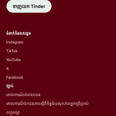
ទាញយក Tinder
ទំនាក់ទំនងសង្គម
Instagram
TikTok
YouTube
X
Facebook
ច្បាប់
គោលការណ៍ភាពឯកជន
គោលការណ៍ឯកជនភាពស្ដីពីទិន្នន័យសុខភាពអ្នកប្រើប្រាស់
លក្ខខណ្ឌ