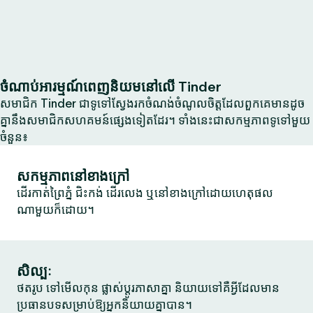
ចំណាប់អារម្មណ៍ពេញនិយមនៅលើ Tinder
សមាជិក Tinder ជាទូទៅស្វែងរកចំណង់ចំណូលចិត្តដែលពួកគេមានដូច
គ្នានឹងសមាជិកសហគមន៍ផ្សេងទៀតដែរ។ ទាំងនេះជាសកម្មភាពទូទៅមួយ
ចំនួន៖
សកម្មភាពនៅខាងក្រៅ
ដើរកាត់ព្រៃភ្នំ ជិះកង់ ដើរលេង ឬនៅខាងក្រៅដោយហេតុផល
ណាមួយក៏ដោយ។
សិល្បៈ
ថតរូប ទៅមើលកុន ផ្លាស់ប្តូរភាសាគ្នា និយាយទៅគឺអ្វីដែលមាន
ប្រធានបទសម្រាប់ឱ្យអ្នកនិយាយគ្នាបាន។