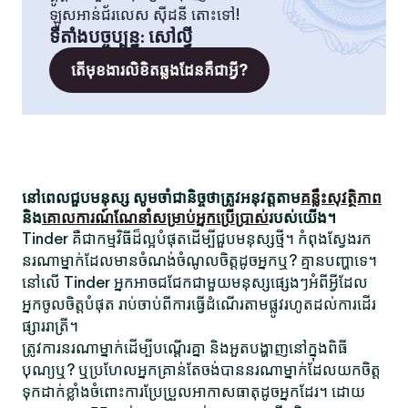
ឡូសអាន់ជ័រលេស ស៊ីដនី តោះទៅ!
ទីតាំងបច្ចុប្បន្ន
:
សៅល្វី
តើមុខងារលិខិតឆ្លងដែនគឺជាអ្វី?
នៅពេលជួបមនុស្ស សូមចាំជានិច្ចថាត្រូវអនុវត្តតាម
គន្លឹះសុវត្ថិភាព
និង
គោលការណ៍ណែនាំសម្រាប់អ្នកប្រើប្រាស់
របស់យើង។
Tinder គឺជាកម្មវិធីដ៏ល្អបំផុតដើម្បីជួបមនុស្សថ្មី។ កំពុងស្វែងរក
នរណាម្នាក់ដែលមានចំណង់ចំណូលចិត្តដូចអ្នកឬ? គ្មានបញ្ហាទេ។
នៅលើ Tinder អ្នកអាចជជែកជាមួយមនុស្សផ្សេងៗអំពីអ្វីដែល
អ្នកចូលចិត្តបំផុត រាប់ចាប់ពីការធ្វើដំណើរតាមផ្លូវរហូតដល់ការដើរ
ផ្សាររាត្រី។
ត្រូវការនរណាម្នាក់ដើម្បីបណ្តើរគ្នា និងអួតបង្ហាញនៅក្នុងពិធី
បុណ្យឬ? ឬប្រហែលអ្នកគ្រាន់តែចង់បាននរណាម្នាក់ដែលយកចិត្ត
ទុកដាក់ខ្លាំងចំពោះការប្រែប្រួលអាកាសធាតុដូចអ្នកដែរ។ ដោយ