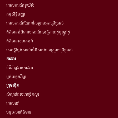
គោលការណ៍ខូឃីស៍
កម្មសិទ្ធិបញ្ញា
គោលការណ៍ណែនាំសម្រាប់អ្នកប្រើប្រាស់
ព័ត៌មានអំពីគោលការណ៍សុវត្ថិភាពរដ្ឋខូឡូរ៉ាដូ
ព័ត៌មានសហគមន៍
សេចក្តីថ្លែងការណ៍អំពីភាពងាយស្រួលប្រើប្រាស់
ការងារ
ទំព័រស្វែងរកការងារ
ប្លក់បច្ចេកវិទ្យា
ក្រុមហ៊ុន
សំណួរដែលគេច្រើនសួរ
គោលដៅ
បន្ទប់សារព័ត៌មាន