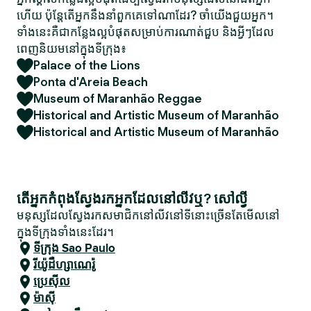
ហើយ ប៉ុន្តែតើអ្នកនឹងនាំពួកគេទៅណាដែរ? ចាំយើងជួយអ្នក។
ទាំងនេះគឺជាកន្លែងល្អបំផុតសម្រាប់ការណាត់ជួប និងអ្វីៗដែល
ពេញនិយមនៅក្នុងទីក្រុង៖
Palace of the Lions
Ponta d'Areia Beach
Museum of Maranhão Reggae
Historical and Artistic Museum of Maranhão
Historical and Artistic Museum of Maranhão
តើអ្នកកំពុងស្វែងរកអ្នកដែលនៅលីវឬ? សៅល្វី
មនុស្សដែលស្វែងរកសមាជិកនៅលីវនៅទីនោះច្រើនតែមើលនៅ
ក្នុងទីក្រុងទាំងនេះដែរ។
ទីក្រុង Sao Paulo
រីយ៉ូដឺហ្សាណេរ៉ូ
ប្រេស៊ីល
ម៉ាស៊ី