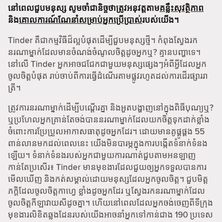
នៅពេលជួបមនុស្ស សូមចាំជានិច្ចថាត្រូវអនុវត្តតាម
គន្លឹះសុវត្ថិភាព
និង
គោលការណ៍ណែនាំសម្រាប់អ្នកប្រើប្រាស់
របស់យើង។
Tinder គឺជាកម្មវិធីដ៏ល្អបំផុតដើម្បីជួបមនុស្សថ្មី។ កំពុងស្វែងរក
នរណាម្នាក់ដែលមានចំណង់ចំណូលចិត្តដូចអ្នកឬ? គ្មានបញ្ហាទេ។
នៅលើ Tinder អ្នកអាចជជែកជាមួយមនុស្សផ្សេងៗអំពីអ្វីដែលអ្នក
ចូលចិត្តបំផុត រាប់ចាប់ពីការធ្វើដំណើរតាមផ្លូវរហូតដល់ការដើរផ្សាររា
ត្រី។
ត្រូវការនរណាម្នាក់ដើម្បីបណ្តើរគ្នា និងអួតបង្ហាញនៅក្នុងពិធីបុណ្យឬ?
ឬប្រហែលអ្នកគ្រាន់តែចង់បាននរណាម្នាក់ដែលយកចិត្តទុកដាក់ខ្លាំង
ចំពោះការប្រែប្រួលអាកាសធាតុដូចអ្នកដែរ។ ដោយមានគូផ្គូផ្គង 55
ពាន់លានមកដល់ពេលនេះ យើងមិនបារម្ភក្នុងការបង្កើតទំនាក់ទំនង
ឡើយ។ ទំនាក់ទំនងរបស់អ្នកជាមួយការណាត់ជួបតាមអនឡាញ
កាន់តែប្រសើរ៖ Tinder មានមុខងារដែលជួយឲ្យអ្នកទទួលបានការ
មើលឃើញ និងកត់សម្គាល់ដោយមនុស្សដែលអ្នកចូលចិត្ត។ ជួបមិត្ត
ភក្តិដែលចូលចិត្តកាហ្វេ ខ្លាំងដូចអ្នកដែរ ឬស្វែងរកនរណាម្នាក់ដែល
ចូលចិត្តកីឡាវាយសីដូចគ្នា។ ហើយនៅពេលដែលអ្នកចង់ចេញពីទីក្រុង
មុខងារលិខិតឆ្លងដែនរបស់យើងអាចនាំអ្នកទៅកាន់ជាង 190 ប្រទេស