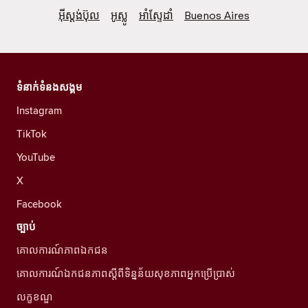
អ៊ីស្តង់ប៊ុល
អូស្លូ
អាំស្ទែដាំ
Buenos Aires
ទំនាក់ទំនងសង្គម
Instagram
TikTok
YouTube
X
Facebook
ច្បាប់
គោលការណ៍ភាពឯកជន
គោលការណ៍ឯកជនភាពស្ដីពីទិន្នន័យសុខភាពអ្នកប្រើប្រាស់
លក្ខខណ្ឌ