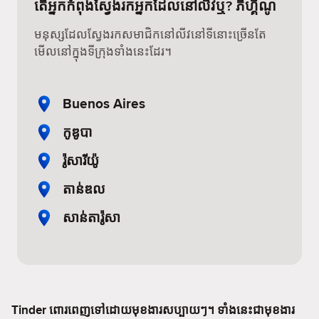
តើអ្នកកំពុងស្វែងរកអ្នកដែលនៅលីវឬ? ភឺហ្គីណូ
មនុស្សដែលស្វែងរកសមាជិកនៅលីវនៅទីនោះច្រើនតែ
មើលនៅក្នុងទីក្រុងទាំងនេះដែរ។
Buenos Aires
កូឌូបា
រ៉ូសារីយ៉ូ
តាន់ឌល
សាន់តារ៉ូសា
Tinder ពោរពេញទៅដោយមុខងារសប្បាយៗ។ ទាំងនេះជាមុខងារ