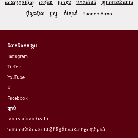
សេន​ហ្វ្រេ​ន​ស៊ី​ស្កូ
សេអ៊ូល
ស្តុកខុម
ហេលគីនគី
ឡូស​អាន់​ជ័រ​លេស
អ៊ីស្តង់ប៊ុល
អូស្លូ
អាំស្ទែដាំ
Buenos Aires
ទំនាក់ទំនងសង្គម
Instagram
TikTok
YouTube
X
Facebook
ច្បាប់
គោលការណ៍ភាពឯកជន
គោលការណ៍ឯកជនភាពស្ដីពីទិន្នន័យសុខភាពអ្នកប្រើប្រាស់