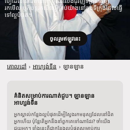
ហ្វេដែលនៅជិតនោះ។ ឬដើរលេងជុំវិញទីក្រុងដើម្បី
រកមើល ឬក៏បន្តរកមើលអ្វីគ្រប់យ៉ាងនៅក្នុងទីក្រុងដែលធ្វើ
ទៅល្អបំផុត។
ចូលរួមឥឡូវនេះ
គោលដៅ
›
អាហ្សង់ទីន
›
ឡានឡាន
គំនិតសម្រាប់ការណាត់ជួប។ ឡានឡាន
អាហ្សង់ទីន
អ្នកស្គាល់កន្លែងល្អបំផុតដើម្បីស្វែងរកមនុស្សដែលនៅជិត
អ្នកហើយ ប៉ុន្តែតើអ្នកនឹងនាំពួកគេទៅណាដែរ? ចាំយើង
ជួយអ្នក។ ទាំងនេះគឺជាកន្លែងល្អបំផុតសម្រាប់ការ