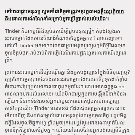
នៅពេលជួបមនុស្ស សូមចាំជានិច្ចថាត្រូវអនុវត្តតាម
គន្លឹះសុវត្ថិភាព
និង
គោលការណ៍ណែនាំសម្រាប់អ្នកប្រើប្រាស់
របស់យើង។
Tinder គឺជាកម្មវិធីដ៏ល្អបំផុតដើម្បីជួបមនុស្សថ្មី។ កំពុងស្វែងរក
នរណាម្នាក់ដែលមានចំណង់ចំណូលចិត្តដូចអ្នកឬ? គ្មានបញ្ហាទេ។
នៅលើ Tinder អ្នកអាចជជែកជាមួយមនុស្សផ្សេងៗអំពីអ្វីដែលអ្នក
ចូលចិត្តបំផុត រាប់ចាប់ពីការធ្វើដំណើរតាមផ្លូវរហូតដល់ការដើរផ្សាររា
ត្រី។
ត្រូវការនរណាម្នាក់ដើម្បីបណ្តើរគ្នា និងអួតបង្ហាញនៅក្នុងពិធីបុណ្យឬ?
ឬប្រហែលអ្នកគ្រាន់តែចង់បាននរណាម្នាក់ដែលយកចិត្តទុកដាក់ខ្លាំង
ចំពោះការប្រែប្រួលអាកាសធាតុដូចអ្នកដែរ។ ដោយមានគូផ្គូផ្គង 55
ពាន់លានមកដល់ពេលនេះ យើងមិនបារម្ភក្នុងការបង្កើតទំនាក់ទំនង
ឡើយ។ ទំនាក់ទំនងរបស់អ្នកជាមួយការណាត់ជួបតាមអនឡាញ
កាន់តែប្រសើរ៖ Tinder មានមុខងារដែលជួយឲ្យអ្នកទទួលបានការ
មើលឃើញ និងកត់សម្គាល់ដោយមនុស្សដែលអ្នកចូលចិត្ត។ ជួបមិត្ត
ភក្តិដែលចូលចិត្តកាហ្វេ ខ្លាំងដូចអ្នកដែរ ឬស្វែងរកនរណាម្នាក់ដែល
ចូលចិត្តកីឡាវាយសីដូចគ្នា។ ហើយនៅពេលដែលអ្នកចង់ចេញពីទីក្រុង