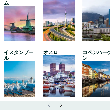
ム
イスタンブー
オスロ
コペンハー
ル
ン