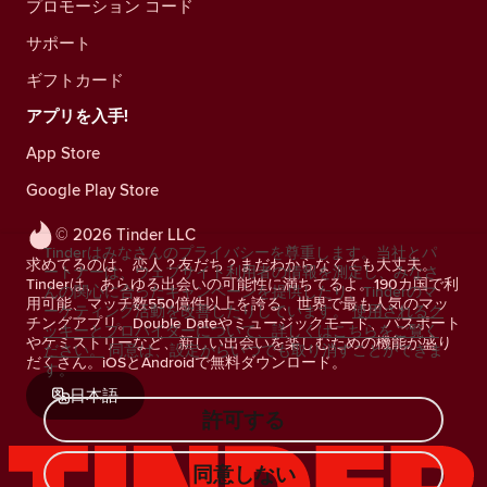
プロモーション コード
サポート
ギフトカード
アプリを入手!
App Store
Google Play Store
© 2026 Tinder LLC
Tinderはみなさんのプライバシーを尊重します。当社とパ
求めてるのは、恋人？友だち？まだわからなくても大丈夫。
ートナーは、ウェブサイト利用者の情報を測定し、みなさ
Tinderは、あらゆる出会いの可能性に満ちてるよ。190カ国で利
んの関心に合ったキャンペーンを提供したり、Tinderのマ
用可能、マッチ数550億件以上を誇る、世界で最も人気のマッ
ーケティング活動を改善したりしています。
使用されるク
チングアプリ。Double Dateやミュージックモード、パスポート
ッキーとプロバイダーについて、詳しくはこちらをご覧く
やケミストリーなど、新しい出会いを楽しむための機能が盛り
ださい。
同意は、設定からいつでも取り消すことができま
だくさん。iOSとAndroidで無料ダウンロード。
す。
日本語
許可する
同意しない