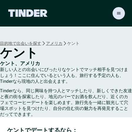
T
i
n
d
e
目的地で出会いを探す
アメリカ
ケント
r
ケント
ホ
ー
ム
ケント、アメリカ
ペ
新しい人との出会いにぴったりなケントでマッチ相手を見つけま
ー
しょう！ここに住んでいるという人も、旅行する予定の人も、
ジ
Tinderなら現地の人と出会えます。
Tinderなら、同じ興味を持つ人とマッチしたり、新しくできた友達
と夜の街を探索したり、地元のバーでお酒を飲んだり、近くのカ
フェでコーヒーデートを楽しめます。旅行先を一緒に観光して穴
場スポットを見つけたり、自分の住む街の魅力を再発見すること
だってできます。
ケントでデートするなら：