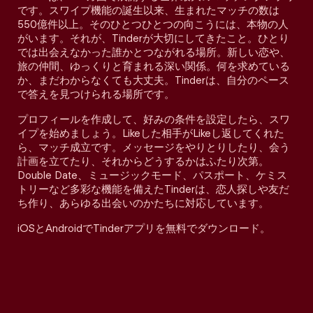
です。スワイプ機能の誕生以来、生まれたマッチの数は
550億件以上。そのひとつひとつの向こうには、本物の人
がいます。それが、Tinderが大切にしてきたこと。ひとり
では出会えなかった誰かとつながれる場所。新しい恋や、
旅の仲間、ゆっくりと育まれる深い関係。何を求めている
か、まだわからなくても大丈夫。Tinderは、自分のペース
で答えを見つけられる場所です。
プロフィールを作成して、好みの条件を設定したら、スワ
イプを始めましょう。Likeした相手がLikeし返してくれた
ら、マッチ成立です。メッセージをやりとりしたり、会う
計画を立てたり、それからどうするかはふたり次第。
Double Date、ミュージックモード、パスポート、ケミス
トリーなど多彩な機能を備えたTinderは、恋人探しや友だ
ち作り、あらゆる出会いのかたちに対応しています。
iOSとAndroidでTinderアプリを無料でダウンロード。