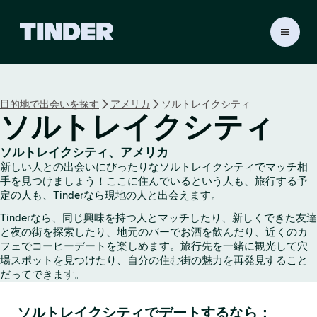
T
i
n
d
e
目的地で出会いを探す
アメリカ
ソルトレイクシティ
r
ソルトレイクシティ
ホ
ー
ム
ソルトレイクシティ、アメリカ
ペ
新しい人との出会いにぴったりなソルトレイクシティでマッチ相
ー
手を見つけましょう！ここに住んでいるという人も、旅行する予
ジ
定の人も、Tinderなら現地の人と出会えます。
Tinderなら、同じ興味を持つ人とマッチしたり、新しくできた友達
と夜の街を探索したり、地元のバーでお酒を飲んだり、近くのカ
フェでコーヒーデートを楽しめます。旅行先を一緒に観光して穴
場スポットを見つけたり、自分の住む街の魅力を再発見すること
だってできます。
ソルトレイクシティでデートするなら：