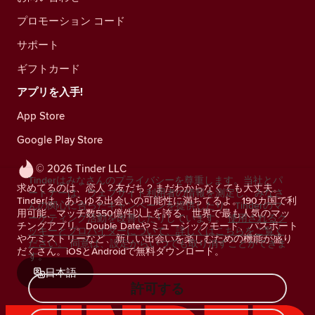
プロモーション コード
サポート
ギフトカード
アプリを入手!
App Store
Google Play Store
© 2026 Tinder LLC
Tinderはみなさんのプライバシーを尊重します。当社とパ
求めてるのは、恋人？友だち？まだわからなくても大丈夫。
ートナーは、ウェブサイト利用者の情報を測定し、みなさ
Tinderは、あらゆる出会いの可能性に満ちてるよ。190カ国で利
んの関心に合ったキャンペーンを提供したり、Tinderのマ
用可能、マッチ数550億件以上を誇る、世界で最も人気のマッ
ーケティング活動を改善したりしています。
使用されるク
チングアプリ。Double Dateやミュージックモード、パスポート
ッキーとプロバイダーについて、詳しくはこちらをご覧く
やケミストリーなど、新しい出会いを楽しむための機能が盛り
ださい。
同意は、設定からいつでも取り消すことができま
だくさん。iOSとAndroidで無料ダウンロード。
す。
日本語
許可する