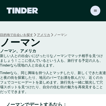
T
i
n
d
e
目的地で出会いを探す
アメリカ
ノーマン
r
ノーマン
ホ
ー
ム
ノーマン、アメリカ
ペ
新しい人との出会いにぴったりなノーマンでマッチ相手を見つけ
ー
ましょう！ここに住んでいるという人も、旅行する予定の人も、
ジ
Tinderなら現地の人と出会えます。
Tinderなら、同じ興味を持つ人とマッチしたり、新しくできた友達
と夜の街を探索したり、地元のバーでお酒を飲んだり、近くのカ
フェでコーヒーデートを楽しめます。旅行先を一緒に観光して穴
場スポットを見つけたり、自分の住む街の魅力を再発見すること
だってできます。
ノーマンでデートするなら：