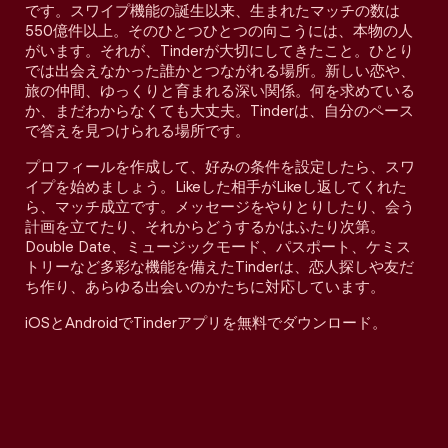
です。スワイプ機能の誕生以来、生まれたマッチの数は
550億件以上。そのひとつひとつの向こうには、本物の人
がいます。それが、Tinderが大切にしてきたこと。ひとり
では出会えなかった誰かとつながれる場所。新しい恋や、
旅の仲間、ゆっくりと育まれる深い関係。何を求めている
か、まだわからなくても大丈夫。Tinderは、自分のペース
で答えを見つけられる場所です。
プロフィールを作成して、好みの条件を設定したら、スワ
イプを始めましょう。Likeした相手がLikeし返してくれた
ら、マッチ成立です。メッセージをやりとりしたり、会う
計画を立てたり、それからどうするかはふたり次第。
Double Date、ミュージックモード、パスポート、ケミス
トリーなど多彩な機能を備えたTinderは、恋人探しや友だ
ち作り、あらゆる出会いのかたちに対応しています。
iOSとAndroidでTinderアプリを無料でダウンロード。