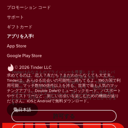
プロモーション コード
サポート
ギフトカード
アプリを入手!
App Store
Google Play Store
© 2026 Tinder LLC
Tinderはみなさんのプライバシーを尊重します。当社とパ
求めてるのは、恋人？友だち？まだわからなくても大丈夫。
ートナーは、ウェブサイト利用者の情報を測定し、みなさ
Tinderは、あらゆる出会いの可能性に満ちてるよ。190カ国で利
んの関心に合ったキャンペーンを提供したり、Tinderのマ
用可能、マッチ数550億件以上を誇る、世界で最も人気のマッ
ーケティング活動を改善したりしています。
使用されるク
チングアプリ。Double Dateやミュージックモード、パスポート
ッキーとプロバイダーについて、詳しくはこちらをご覧く
やケミストリーなど、新しい出会いを楽しむための機能が盛り
ださい。
同意は、設定からいつでも取り消すことができま
だくさん。iOSとAndroidで無料ダウンロード。
す。
日本語
許可する