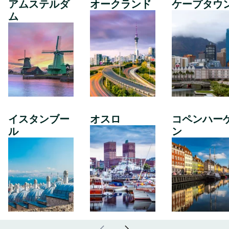
アムステルダ
オークランド
ケープタウ
ム
イスタンブー
オスロ
コペンハー
ル
ン