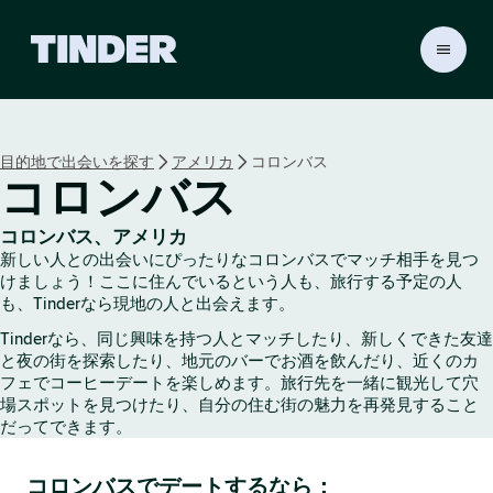
T
i
n
d
e
目的地で出会いを探す
アメリカ
コロンバス
r
コロンバス
ホ
ー
ム
コロンバス、アメリカ
ペ
新しい人との出会いにぴったりなコロンバスでマッチ相手を見つ
ー
けましょう！ここに住んでいるという人も、旅行する予定の人
ジ
も、Tinderなら現地の人と出会えます。
Tinderなら、同じ興味を持つ人とマッチしたり、新しくできた友達
と夜の街を探索したり、地元のバーでお酒を飲んだり、近くのカ
フェでコーヒーデートを楽しめます。旅行先を一緒に観光して穴
場スポットを見つけたり、自分の住む街の魅力を再発見すること
だってできます。
コロンバスでデートするなら：