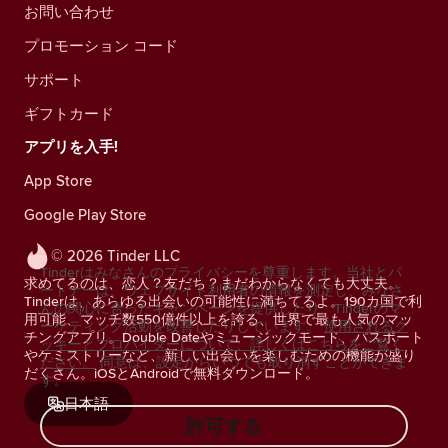
お問い合わせ
プロモーション コード
サポート
ギフトカード
アプリを入手!
App Store
Google Play Store
© 2026 Tinder LLC
Tinderはみなさんのプライバシーを尊重します。当社とパ
求めてるのは、恋人？友だち？まだわからなくても大丈夫。
ートナーは、ウェブサイト利用者の情報を測定し、みなさ
Tinderは、あらゆる出会いの可能性に満ちてるよ。190カ国で利
んの関心に合ったキャンペーンを提供したり、Tinderのマ
用可能、マッチ数550億件以上を誇る、世界で最も人気のマッ
ーケティング活動を改善したりしています。
使用されるク
チングアプリ。Double Dateやミュージックモード、パスポート
ッキーとプロバイダーについて、詳しくはこちらをご覧く
やケミストリーなど、新しい出会いを楽しむための機能が盛り
ださい。
同意は、設定からいつでも取り消すことができま
だくさん。iOSとAndroidで無料ダウンロード。
す。
日本語
許可する