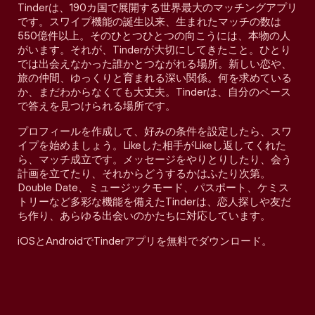
Tinderは、190カ国で展開する世界最大のマッチングアプリ
です。スワイプ機能の誕生以来、生まれたマッチの数は
550億件以上。そのひとつひとつの向こうには、本物の人
がいます。それが、Tinderが大切にしてきたこと。ひとり
では出会えなかった誰かとつながれる場所。新しい恋や、
旅の仲間、ゆっくりと育まれる深い関係。何を求めている
か、まだわからなくても大丈夫。Tinderは、自分のペース
で答えを見つけられる場所です。
プロフィールを作成して、好みの条件を設定したら、スワ
イプを始めましょう。Likeした相手がLikeし返してくれた
ら、マッチ成立です。メッセージをやりとりしたり、会う
計画を立てたり、それからどうするかはふたり次第。
Double Date、ミュージックモード、パスポート、ケミス
トリーなど多彩な機能を備えたTinderは、恋人探しや友だ
ち作り、あらゆる出会いのかたちに対応しています。
iOSとAndroidでTinderアプリを無料でダウンロード。