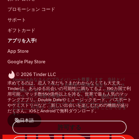
プロモーション コード
サポート
ギフトカード
アプリを入手!
App Store
Google Play Store
© 2026 Tinder LLC
Tinderはみなさんのプライバシーを尊重します。当社とパ
求めてるのは、恋人？友だち？まだわからなくても大丈夫。
ートナーは、ウェブサイト利用者の情報を測定し、みなさ
Tinderは、あらゆる出会いの可能性に満ちてるよ。190カ国で利
んの関心に合ったキャンペーンを提供したり、Tinderのマ
用可能、マッチ数550億件以上を誇る、世界で最も人気のマッ
ーケティング活動を改善したりしています。
使用されるク
チングアプリ。Double Dateやミュージックモード、パスポート
ッキーとプロバイダーについて、詳しくはこちらをご覧く
やケミストリーなど、新しい出会いを楽しむための機能が盛り
ださい。
同意は、設定からいつでも取り消すことができま
だくさん。iOSとAndroidで無料ダウンロード。
す。
日本語
許可する