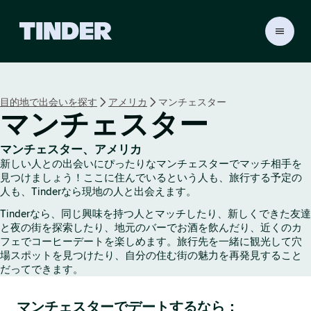
T
i
n
d
e
目的地で出会いを探す
アメリカ
マンチェスター
r
マンチェスター
ホ
ー
ム
マンチェスター、アメリカ
ペ
新しい人との出会いにぴったりなマンチェスターでマッチ相手を
ー
見つけましょう！ここに住んでいるという人も、旅行する予定の
ジ
人も、Tinderなら現地の人と出会えます。
Tinderなら、同じ興味を持つ人とマッチしたり、新しくできた友達
と夜の街を探索したり、地元のバーでお酒を飲んだり、近くのカ
フェでコーヒーデートを楽しめます。旅行先を一緒に観光して穴
場スポットを見つけたり、自分の住む街の魅力を再発見すること
だってできます。
マンチェスターでデートするなら：