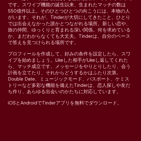
です。スワイプ機能の誕生以来、生まれたマッチの数は
550億件以上。そのひとつひとつの向こうには、本物の人
がいます。それが、Tinderが大切にしてきたこと。ひとり
では出会えなかった誰かとつながれる場所。新しい恋や、
旅の仲間、ゆっくりと育まれる深い関係。何を求めている
か、まだわからなくても大丈夫。Tinderは、自分のペース
で答えを見つけられる場所です。
プロフィールを作成して、好みの条件を設定したら、スワ
イプを始めましょう。Likeした相手がLikeし返してくれた
ら、マッチ成立です。メッセージをやりとりしたり、会う
計画を立てたり、それからどうするかはふたり次第。
Double Date、ミュージックモード、パスポート、ケミス
トリーなど多彩な機能を備えたTinderは、恋人探しや友だ
ち作り、あらゆる出会いのかたちに対応しています。
iOSとAndroidでTinderアプリを無料でダウンロード。