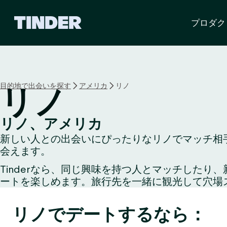
T
プロダク
i
n
d
e
r
ホ
目的地で出会いを探す
アメリカ
リノ
リノ
ー
ム
ペ
リノ、アメリカ
ー
新しい人との出会いにぴったりなリノでマッチ相手
ジ
会えます。
Tinderなら、同じ興味を持つ人とマッチした
ートを楽しめます。旅行先を一緒に観光して穴場
リノでデートするなら：