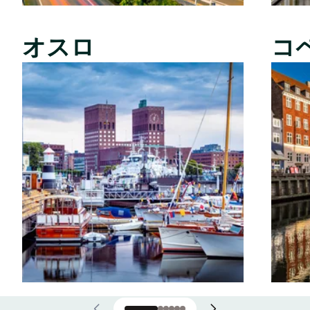
オスロ
コ