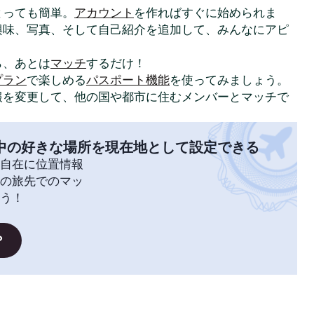
はとっても簡単。
アカウント
を作ればすぐに始められま
興味、写真、そして自己紹介を追加して、みんなにアピ
ら、あとは
マッチ
するだけ！
プラン
で楽しめる
パスポート機能
を使ってみましょう。
報を変更して、他の国や都市に住むメンバーとマッチで
中の好きな場所を現在地として設定できる
自在に位置情報
の旅先でのマッ
う！
？