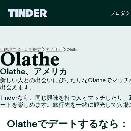
T
プロダク
i
n
d
e
r
ホ
目的地で出会いを探す
アメリカ
Olathe
Olathe
ー
ム
ペ
Olathe、アメリカ
ー
新しい人との出会いにぴったりなOlatheでマッ
ジ
出会えます。
Tinderなら、同じ興味を持つ人とマッチした
ートを楽しめます。旅行先を一緒に観光して穴場
Olatheでデートするなら：