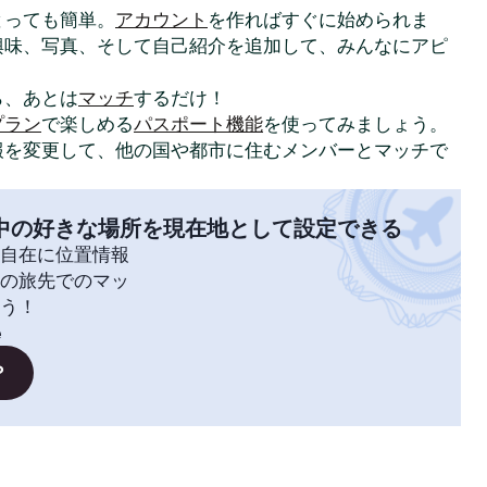
はとっても簡単。
アカウント
を作ればすぐに始められま
興味、写真、そして自己紹介を追加して、みんなにアピ
ら、あとは
マッチ
するだけ！
プラン
で楽しめる
パスポート機能
を使ってみましょう。
報を変更して、他の国や都市に住むメンバーとマッチで
中の好きな場所を現在地として設定できる
自在に位置情報
の旅先でのマッ
う！
e
？