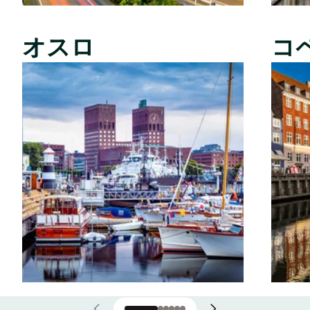
オスロ
コ