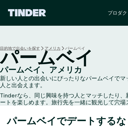
T
プロダク
i
n
d
e
r
ホ
目的地で出会いを探す
アメリカ
パームベイ
パームベイ
ー
ム
ペ
パームベイ、アメリカ
ー
新しい人との出会いにぴったりなパームベイでマッ
ジ
人と出会えます。
Tinderなら、同じ興味を持つ人とマッチした
ートを楽しめます。旅行先を一緒に観光して穴場
パームベイでデートするな