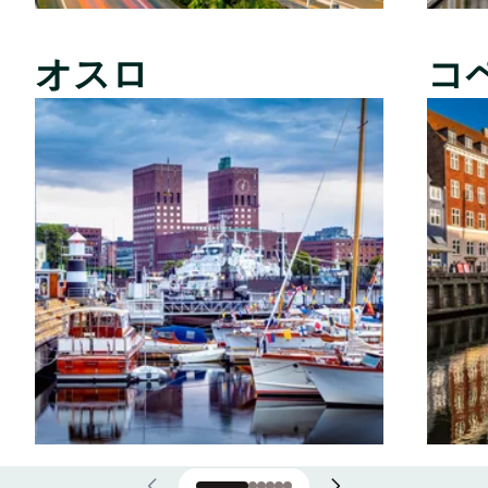
オスロ
コ