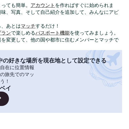
はとっても簡単。
アカウント
を作ればすぐに始められま
興味、写真、そして自己紹介を追加して、みんなにアピ
ら、あとは
マッチ
するだけ！
プラン
で楽しめる
パスポート機能
を使ってみましょう。
報を変更して、他の国や都市に住むメンバーとマッチで
中の好きな場所を現在地として設定できる
自在に位置情報
の旅先でのマッ
う！
ベイ
？