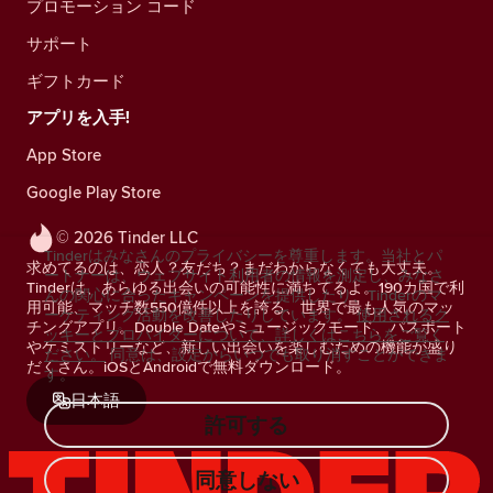
プロモーション コード
サポート
ギフトカード
アプリを入手!
App Store
Google Play Store
© 2026 Tinder LLC
Tinderはみなさんのプライバシーを尊重します。当社とパ
求めてるのは、恋人？友だち？まだわからなくても大丈夫。
ートナーは、ウェブサイト利用者の情報を測定し、みなさ
Tinderは、あらゆる出会いの可能性に満ちてるよ。190カ国で利
んの関心に合ったキャンペーンを提供したり、Tinderのマ
用可能、マッチ数550億件以上を誇る、世界で最も人気のマッ
ーケティング活動を改善したりしています。
使用されるク
チングアプリ。Double Dateやミュージックモード、パスポート
ッキーとプロバイダーについて、詳しくはこちらをご覧く
やケミストリーなど、新しい出会いを楽しむための機能が盛り
ださい。
同意は、設定からいつでも取り消すことができま
だくさん。iOSとAndroidで無料ダウンロード。
す。
日本語
許可する
同意しない