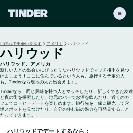
T
i
n
d
e
目的地で出会いを探す
アメリカ
ハリウッド
r
ハリウッド
ホ
ー
ム
ハリウッド、アメリカ
ペ
新しい人との出会いにぴったりなハリウッドでマッチ相手を見つ
ー
けましょう！ここに住んでいるという人も、旅行する予定の人
ジ
も、Tinderなら現地の人と出会えます。
Tinderなら、同じ興味を持つ人とマッチしたり、新しくできた友達
と夜の街を探索したり、地元のバーでお酒を飲んだり、近くのカ
フェでコーヒーデートを楽しめます。旅行先を一緒に観光して穴
場スポットを見つけたり、自分の住む街の魅力を再発見すること
だってできます。
ハリウッドでデートするなら：