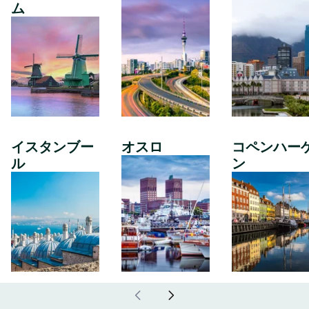
ム
イスタンブー
オスロ
コペンハー
ル
ン