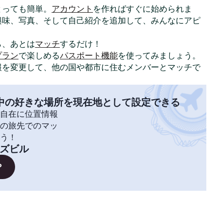
はとっても簡単。
アカウント
を作ればすぐに始められま
興味、写真、そして自己紹介を追加して、みんなにアピ
ら、あとは
マッチ
するだけ！
プラン
で楽しめる
パスポート機能
を使ってみましょう。
報を変更して、他の国や都市に住むメンバーとマッチで
中の好きな場所を現在地として設定できる
自在に位置情報
の旅先でのマッ
う！
ズビル
？