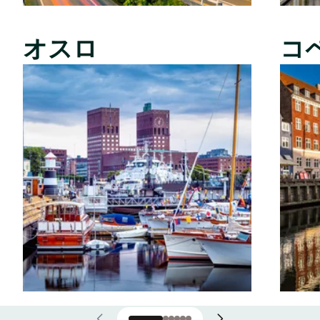
オスロ
コ