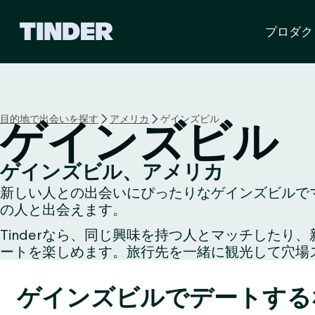
T
プロダク
i
n
d
e
r
ホ
目的地で出会いを探す
アメリカ
ゲインズビル
ゲインズビル
ー
ム
ペ
ゲインズビル、アメリカ
ー
新しい人との出会いにぴったりなゲインズビルでマ
ジ
の人と出会えます。
Tinderなら、同じ興味を持つ人とマッチした
ートを楽しめます。旅行先を一緒に観光して穴場
ゲインズビルでデートする