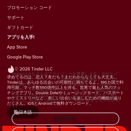
プロモーション コード
サポート
ギフトカード
アプリを入手!
App Store
Google Play Store
© 2026 Tinder LLC
Tinderはみなさんのプライバシーを尊重します。当社とパ
求めてるのは、恋人？友だち？まだわからなくても大丈夫。
ートナーは、ウェブサイト利用者の情報を測定し、みなさ
Tinderは、あらゆる出会いの可能性に満ちてるよ。190カ国で利
んの関心に合ったキャンペーンを提供したり、Tinderのマ
用可能、マッチ数550億件以上を誇る、世界で最も人気のマッ
ーケティング活動を改善したりしています。
使用されるク
チングアプリ。Double Dateやミュージックモード、パスポート
ッキーとプロバイダーについて、詳しくはこちらをご覧く
やケミストリーなど、新しい出会いを楽しむための機能が盛り
ださい。
同意は、設定からいつでも取り消すことができま
だくさん。iOSとAndroidで無料ダウンロード。
す。
日本語
許可する