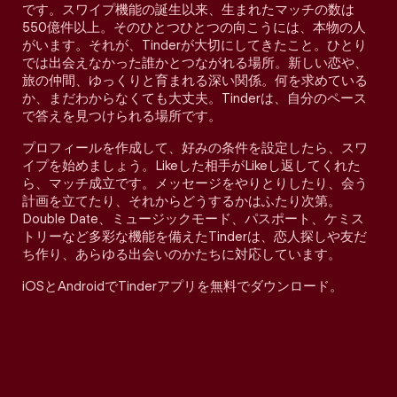
です。スワイプ機能の誕生以来、生まれたマッチの数は
550億件以上。そのひとつひとつの向こうには、本物の人
がいます。それが、Tinderが大切にしてきたこと。ひとり
では出会えなかった誰かとつながれる場所。新しい恋や、
旅の仲間、ゆっくりと育まれる深い関係。何を求めている
か、まだわからなくても大丈夫。Tinderは、自分のペース
で答えを見つけられる場所です。
プロフィールを作成して、好みの条件を設定したら、スワ
イプを始めましょう。Likeした相手がLikeし返してくれた
ら、マッチ成立です。メッセージをやりとりしたり、会う
計画を立てたり、それからどうするかはふたり次第。
Double Date、ミュージックモード、パスポート、ケミス
トリーなど多彩な機能を備えたTinderは、恋人探しや友だ
ち作り、あらゆる出会いのかたちに対応しています。
iOSとAndroidでTinderアプリを無料でダウンロード。