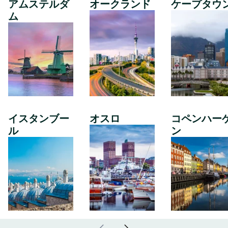
アムステルダ
オークランド
ケープタウ
ム
イスタンブー
オスロ
コペンハー
ル
ン