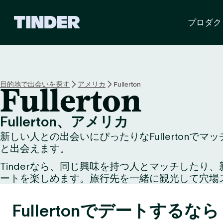
T
プロダク
i
n
d
e
r
ホ
目的地で出会いを探す
アメリカ
Fullerton
Fullerton
ー
ム
ペ
Fullerton、アメリカ
ー
新しい人との出会いにぴったりなFullertonで
ジ
と出会えます。
Tinderなら、同じ興味を持つ人とマッチした
ートを楽しめます。旅行先を一緒に観光して穴場
Fullertonでデートするな