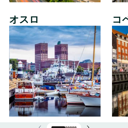
オスロ
コ