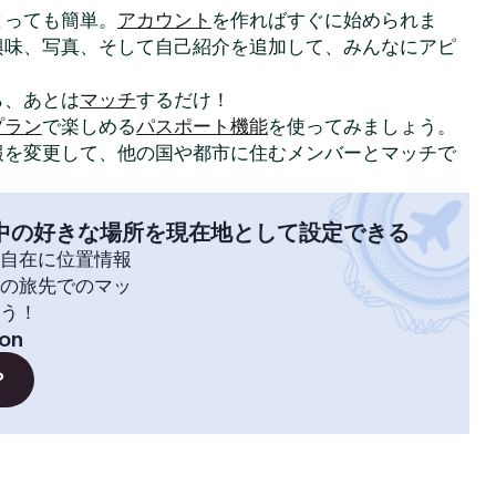
はとっても簡単。
アカウント
を作ればすぐに始められま
興味、写真、そして自己紹介を追加して、みんなにアピ
ら、あとは
マッチ
するだけ！
プラン
で楽しめる
パスポート機能
を使ってみましょう。
報を変更して、他の国や都市に住むメンバーとマッチで
中の好きな場所を現在地として設定できる
自在に位置情報
の旅先でのマッ
う！
ton
？