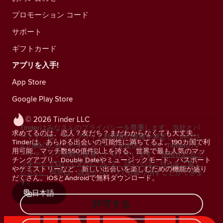
プロモーション コード
サポート
ギフトカード
アプリを入手!
App Store
Google Play Store
© 2026 Tinder LLC
Tinderはみなさんのプライバシーを尊重します。当社とパ
求めてるのは、恋人？友だち？まだわからなくても大丈夫。
ートナーは、ウェブサイト利用者の情報を測定し、みなさ
Tinderは、あらゆる出会いの可能性に満ちてるよ。190カ国で利
んの関心に合ったキャンペーンを提供したり、Tinderのマ
用可能、マッチ数550億件以上を誇る、世界で最も人気のマッ
ーケティング活動を改善したりしています。
使用されるク
チングアプリ。Double Dateやミュージックモード、パスポート
ッキーとプロバイダーについて、詳しくはこちらをご覧く
やケミストリーなど、新しい出会いを楽しむための機能が盛り
ださい。
同意は、設定からいつでも取り消すことができま
だくさん。iOSとAndroidで無料ダウンロード。
す。
日本語
許可する