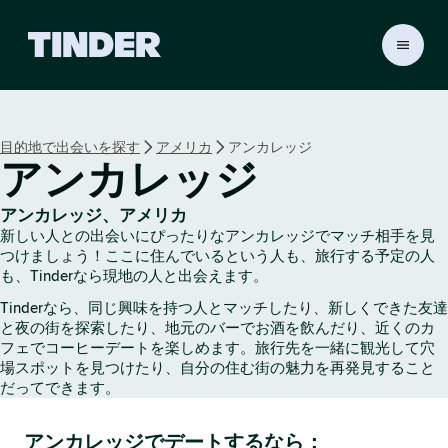
T
i
n
d
e
目的地で出会いを探す
アメリカ
アンカレッジ
r
アンカレッジ
ホ
ー
ム
アンカレッジ、アメリカ
ペ
新しい人との出会いにぴったりなアンカレッジでマッチ相手を見
ー
つけましょう！ここに住んでいるという人も、旅行する予定の人
ジ
も、Tinderなら現地の人と出会えます。
Tinderなら、同じ興味を持つ人とマッチしたり、新しくできた友達
と夜の街を探索したり、地元のバーでお酒を飲んだり、近くのカ
フェでコーヒーデートを楽しめます。旅行先を一緒に観光して穴
場スポットを見つけたり、自分の住む街の魅力を再発見すること
だってできます。
アンカレッジでデートするなら：