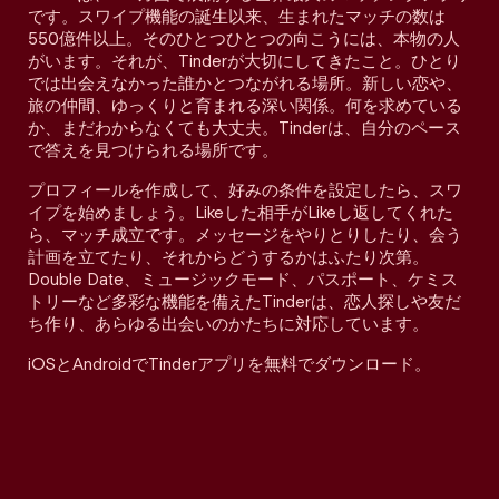
です。スワイプ機能の誕生以来、生まれたマッチの数は
550億件以上。そのひとつひとつの向こうには、本物の人
がいます。それが、Tinderが大切にしてきたこと。ひとり
では出会えなかった誰かとつながれる場所。新しい恋や、
旅の仲間、ゆっくりと育まれる深い関係。何を求めている
か、まだわからなくても大丈夫。Tinderは、自分のペース
で答えを見つけられる場所です。
プロフィールを作成して、好みの条件を設定したら、スワ
イプを始めましょう。Likeした相手がLikeし返してくれた
ら、マッチ成立です。メッセージをやりとりしたり、会う
計画を立てたり、それからどうするかはふたり次第。
Double Date、ミュージックモード、パスポート、ケミス
トリーなど多彩な機能を備えたTinderは、恋人探しや友だ
ち作り、あらゆる出会いのかたちに対応しています。
iOSとAndroidでTinderアプリを無料でダウンロード。