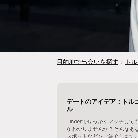
目的地で出会いを探す
›
トル
デートのアイデア：トル
ル
Tinderでせっかくマッチし
かわかりませんか？そんなあ
スポットなどをご紹介します