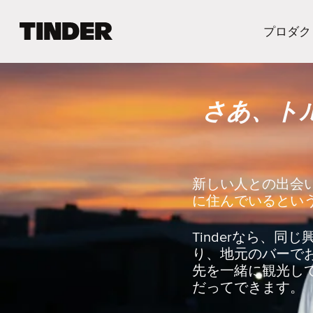
T
プロダク
i
n
d
e
さあ、ト
r
ホ
ー
ム
ペ
ー
新しい人との出会
ジ
に住んでいるという
Tinderなら、
り、地元のバーで
先を一緒に観光し
だってできます。