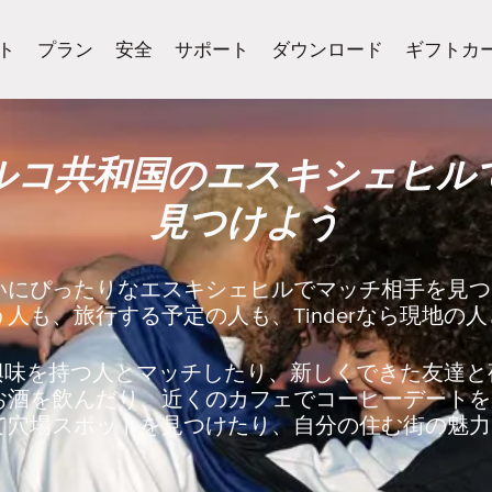
ト
プラン
安全
サポート
ダウンロード
ギフトカ
ルコ共和国のエスキシェヒル
見つけよう
いにぴったりなエスキシェヒルでマッチ相手を見つ
人も、旅行する予定の人も、Tinderなら現地の
同じ興味を持つ人とマッチしたり、新しくできた友達
お酒を飲んだり、近くのカフェでコーヒーデートを
て穴場スポットを見つけたり、自分の住む街の魅力