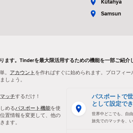
Kütahya
Samsun
あります。Tinderを最大限活用するための機能を一部ご紹介
簡単。
アカウント
を作ればすぐに始められます。プロフィー
ましょう。
パスポートで
マッチ
するだけ！
として設定で
しめる
パスポート機能
を使
世界中どこでも、自
位置情報を変更して、他の
旅先でのマッチを、
きます。