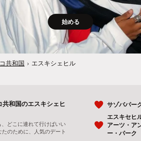
始める
コ共和国
›
エスキシェヒル
コ共和国のエスキシェヒ
サゾバパー
エスキセヒ
ても、どこに連れて行けばいい
アーツ・ア
なたのために、人気のデート
ー・パーク
。